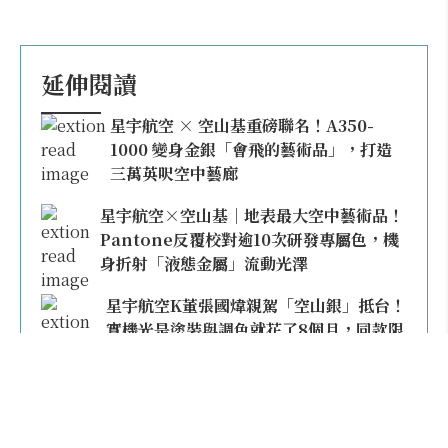
延伸閱讀
星宇航空 × 空山基重磅聯名！A350-
1000 變身金銀「會飛的藝術品」，打造
三萬英呎空中藝廊
星宇航空×空山基｜地表最大空中藝術品！
Pantone反覆校對逾10次研發專屬色，機
身折射「液態金屬」流動光澤
星宇航空K董張國煒親駕「空山銀」抵台！
實機光是塗裝與調色就花了8個月，同款限
量模型上架即秒殺