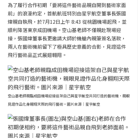
為了履行合作初期「要將這件藝術品親自開到藝術家面
前」的浪漫約定，首航航班特別由星宇航空董事長張國
煒親自執飛，於7月12日上午 8:43 從桃園機場起飛，並
順利降落東京成田機場。空山基老師不僅親赴現場迎
接，張國煒董事長更邀請大師於機艙內親筆簽名落款，
兩人在藝術機前留下了極具歷史意義的合影，見證這件
飛行藝術品正式展翅翱翔。
空山基老師親臨成田機場迎接這架自己與星宇航空共同打造的藝術機，親眼
見證作品化身翱翔天際的飛行藝術。圖片來源｜星宇航空