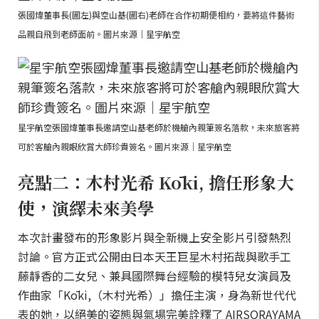
張國煒董事長(圖左)與空山基(圖右)老師在合作初期便相約，要將這件藝術
品親自飛到老師面前。圖片來源｜星宇航空
星宇航空張國煒董事長邀請空山基老師於機艙內親筆簽名落款，未來旅客將
可於客艙內親眼欣賞大師珍貴簽名。圖片來源｜星宇航空
亮點二：木村光希 Kōki, 擔任形象大
使，演繹未來美學
本次計畫發布的形象影片與全新機上安全影片引發熱烈
討論。官方正式公開由日本天王巨星木村拓哉與歌手工
藤靜香的二女兒、兼具國際舞台經驗的模特兒女演員及
作曲家「Kōki,（木村光希）」擔任主演，身為新世代代
表的她，以絕美的姿態與氣場完美詮釋了 AIRSORAYAMA