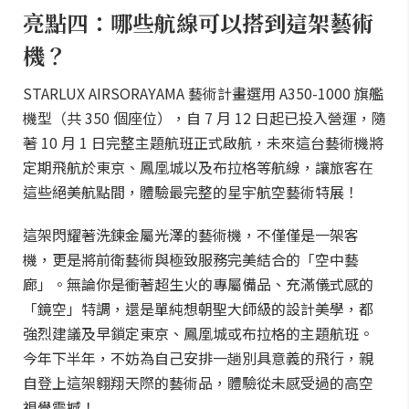
亮點四：哪些航線可以搭到這架藝術
機？
STARLUX AIRSORAYAMA 藝術計畫選用 A350-1000 旗艦
機型（共 350 個座位），自 7 月 12 日起已投入營運，隨
著 10 月 1 日完整主題航班正式啟航，未來這台藝術機將
定期飛航於東京、鳳凰城以及布拉格等航線，讓旅客在
這些絕美航點間，體驗最完整的星宇航空藝術特展！
這架閃耀著洗鍊金屬光澤的藝術機，不僅僅是一架客
機，更是將前衛藝術與極致服務完美結合的「空中藝
廊」。無論你是衝著超生火的專屬備品、充滿儀式感的
「鏡空」特調，還是單純想朝聖大師級的設計美學，都
強烈建議及早鎖定東京、鳳凰城或布拉格的主題航班。
今年下半年，不妨為自己安排一趟別具意義的飛行，親
自登上這架翱翔天際的藝術品，體驗從未感受過的高空
視覺震撼！