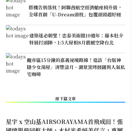
搭機告別落枕！阿聯酋航空經濟艙座椅升級，
全球首創「U-Dream頭枕」包覆頭頸超好睡
建築迷必朝聖！忠泰美術館10週年：藤本壯介
特展打頭陣，1:5大屋根8月震撼空降台北
離市區15分鐘的嘉義祕境路線！造訪「台版神
隱少女湯屋」清豐濤月、湖景窯烤披薩與人氣私
宅咖啡
接下篇文章
星宇 x 空山基AIRSORAYAMA首飛成田！張
國煒親飛同框大師，木村光希絕美代言，專屬