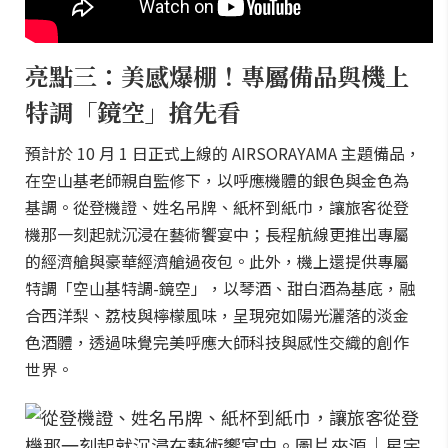
亮點三：美感爆棚！專屬備品與機上
特調「鏡空」搶先看
預計於 10 月 1 日正式上線的 AIRSORAYAMA 主題備品，
在空山基老師親自監修下，以呼應機體的銀色與金色為
基調。從登機證、姓名吊牌、紙杯到紙巾，讓旅客從登
機那一刻起就沉浸在藝術饗宴中；長程航線更推出專屬
的經濟艙與豪華經濟艙過夜包。此外，機上還提供專屬
特調「空山基特調-鏡空」，以琴酒、甜白酒為基底，融
合西洋梨、荔枝與檸檬風味，呈現宛如陽光灑落的淡金
色酒體，透過味覺完美呼應大師科技與感性交織的創作
世界。