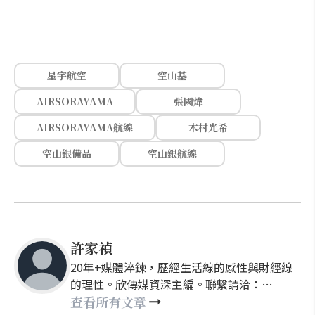
星宇航空
空山基
AIRSORAYAMA
張國煒
AIRSORAYAMA航線
木村光希
空山銀備品
空山銀航線
許家禎
20年+媒體淬鍊，歷經生活線的感性與財經線
的理性。欣傳媒資深主編。聯繫請洽：
nellyhsu@xinmedia.com
查看所有文章