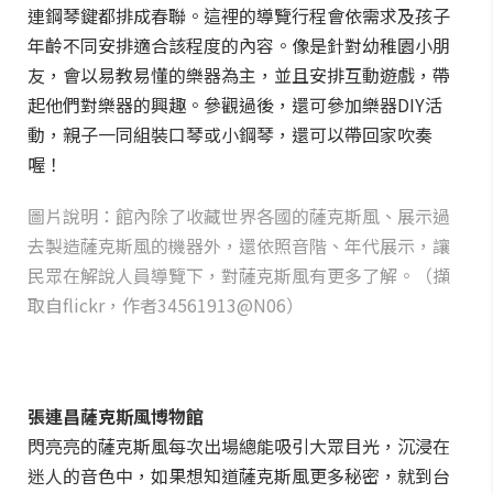
連鋼琴鍵都排成春聯。這裡的導覽行程會依需求及孩子
年齡不同安排適合該程度的內容。像是針對幼稚園小朋
友，會以易教易懂的樂器為主，並且安排互動遊戲，帶
起他們對樂器的興趣。參觀過後，還可參加樂器DIY活
動，親子一同組裝口琴或小鋼琴，還可以帶回家吹奏
喔！
圖片說明：館內除了收藏世界各國的薩克斯風、展示過
去製造薩克斯風的機器外，還依照音階、年代展示，讓
民眾在解說人員導覽下，對薩克斯風有更多了解。（擷
取自flickr，作者34561913@N06）
張連昌薩克斯風博物館
閃亮亮的薩克斯風每次出場總能吸引大眾目光，沉浸在
迷人的音色中，如果想知道薩克斯風更多秘密，就到台