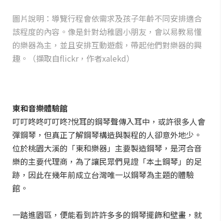
圖片說明：導覽行程會依需求及孩子年齡不同安排適合
該程度的內容。像是針對幼稚園小朋友，會以易教易懂
的樂器為主，並且安排互動遊戲，帶起他們對樂器的興
趣。（擷取自flickr，作者xalekd）
東和音樂體驗館
叮叮咚咚叮叮咚?悅耳的鋼琴聲傳入耳中，或許很多人會
彈鋼琴，但真正了解鋼琴構造與製程的人卻意外地少。
位於桃園大溪的「東和樂器」主要製造鋼琴，是河合音
樂的主要代理商，為了讓民眾們見證「本土鋼琴」的足
跡，因此在幾年前成立台灣唯一以鋼琴為主題的體驗
館。
一踏進園區，便能看到許許多多的鋼琴擺飾和壁畫，就