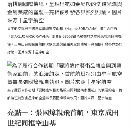
星宇航空與殿堂級日本藝術家空山基（Hajime SORAYAMA）攜手合作的
「STARLUX AIRSORAYAMA」計劃B-58553銀色飛機於之前降落桃園國際機
場，呈現出宛如金屬般的洗鍊光澤與金屬美感的塗裝一亮相便引發各界熱烈
討論。圖片來源｜星宇航空
為了履行合作初期「要將這件藝術品親自開到藝術家面前」的浪漫約定，首
航航班特別由星宇航空董事長張國煒親自執飛。圖片來源｜星宇航空
亮點一：張國煒親飛首航，東京成田
世紀同框空山基