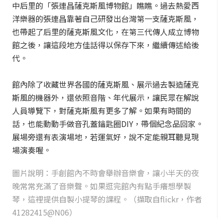
中后里的「張連昌薩克斯風博物館」瞧瞧。過去熱愛西
洋樂器的張連昌靠著自己研發出台灣第一支薩克斯風，
也帶起了后里的薩克斯風文化，在第三代傳人成立博物
館之後，讓這段地方佳話得以保存下來，繼續傳述給後
代。
館內除了收藏世界各國的薩克斯風、展示過去製造薩克
斯風的機器外，還依照音階、年代展示，讓民眾在解說
人員導覽下，對薩克斯風有更多了解。如果有時間的
話，也能動動手做音孔蓋鑰匙圈DIY，帶個紀念品回家。
展場旁還有表演場地，若運氣好，說不定能親耳聽見現
場演奏喔。
圖片說明：手創館內不時會舉辦音樂會，讓小半天的夜
晚常常充滿了音樂聲。如果逛完館內有點手癢想學製
琴，這裡提供自製小提琴的課程。（擷取自flickr，作者
41282415@N06）