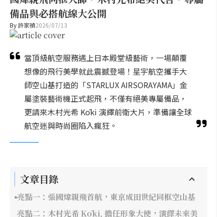
備品與必搭航線大公開
By
許家禎
2026/07/13
當頂級航空服務遇上日本殿堂級藝術，一場顛覆
想像的飛行美學就此震撼登場！星宇航空攜手大
師空山基打造的「STARLUX AIRSORAYAMA」金
屬塗裝藝術機正式起飛，不僅有絕美專屬備品，
更請來木村光希 Kōki 演繹前衛大片，準備讓全球
航空迷與時尚圈陷入瘋狂。
文章目錄
亮點一：張國煒親飛首航，東京成田世紀同框空山基
亮點二：木村光希 Kōki, 擔任形象大使，演繹未來美