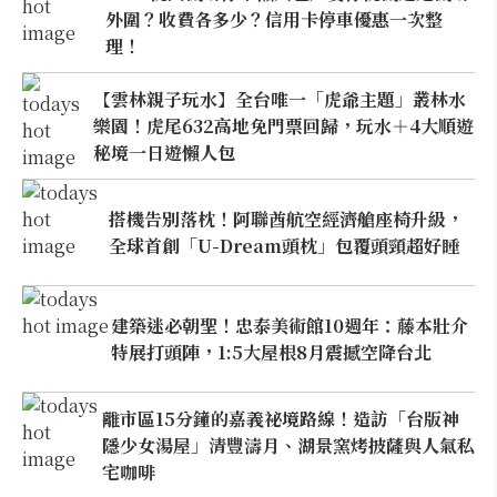
外圍？收費各多少？信用卡停車優惠一次整
理！
【雲林親子玩水】全台唯一「虎爺主題」叢林水
樂園！虎尾632高地免門票回歸，玩水＋4大順遊
秘境一日遊懶人包
搭機告別落枕！阿聯酋航空經濟艙座椅升級，
全球首創「U-Dream頭枕」包覆頭頸超好睡
建築迷必朝聖！忠泰美術館10週年：藤本壯介
特展打頭陣，1:5大屋根8月震撼空降台北
離市區15分鐘的嘉義祕境路線！造訪「台版神
隱少女湯屋」清豐濤月、湖景窯烤披薩與人氣私
宅咖啡