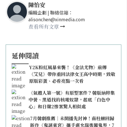
陳怡安
編輯企劃 | 聯絡信箱：
alisonchen@xinmedia.com
查看所有文章
延伸閱讀
Y2K粉紅風暴來襲！《金法尤物》前傳
《艾兒》帶你重回法律女王高中時期，致敬
原版彩蛋、必看亮點一次看
《氣體人第一號》有原型案件？韓版納粹集
中營、黑道找的核電奴隸，起底「白色中
心」和日韓2慘案驚人相似處
7月韓劇推薦｜未開播先封神！南柱赫回歸
新作《鬼謎東宮》攜手盧允瑞勇闖鬼界，7