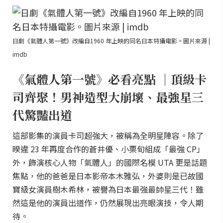
日劇《氣體人第一號》改編自1960 年上映的同名日本特攝電影。圖片來源 |
imdb
《氣體人第一號》必看亮點 ｜頂級卡
司齊聚！男神造型大崩壞、最強星三
代驚豔出道
這部影集的演員卡司超強大，被稱為全明星陣容。除了
暌違 23 年再度合作的蒼井優、小栗旬組成「最強 CP」
外，飾演核心人物「氣體人」的國際名模 UTA 更是話題
焦點，他的爸爸是日本影帝本木雅弘，外婆則是已故國
寶級女演員樹木希林，被譽為日本最強最帥星三代！雖
然這是他的演員出道作，仍然展現出亮眼演技，令人期
待。