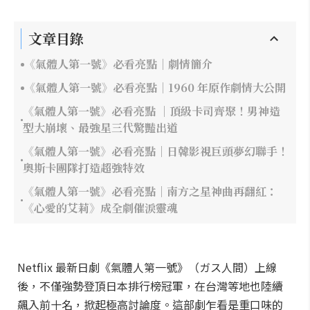
文章目錄
《氣體人第一號》必看亮點｜劇情簡介
《氣體人第一號》必看亮點｜1960 年原作劇情大公開
《氣體人第一號》必看亮點 ｜頂級卡司齊聚！男神造
型大崩壞、最強星三代驚豔出道
《氣體人第一號》必看亮點｜日韓影視巨頭夢幻聯手！
奧斯卡團隊打造超強特效
《氣體人第一號》必看亮點｜南方之星神曲再翻紅：
《心愛的艾莉》成全劇催淚靈魂
Netflix 最新日劇《氣體人第一號》（ガス人間）上線
後，不僅強勢登頂日本排行榜冠軍，在台灣等地也陸續
飆入前十名，掀起極高討論度。這部劇乍看是重口味的