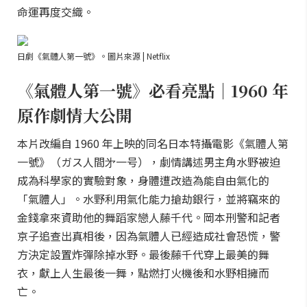
命運再度交織。
日劇《氣體人第一號》。圖片來源 | Netflix
《氣體人第一號》必看亮點｜1960 年
原作劇情大公開
本片改編自 1960 年上映的同名日本特攝電影《氣體人第
一號》（ガス人間㐧一号），劇情講述男主角水野被迫
成為科學家的實驗對象，身體遭改造為能自由氣化的
「氣體人」。水野利用氣化能力搶劫銀行，並將竊來的
金錢拿來資助他的舞蹈家戀人藤千代。岡本刑警和記者
京子追查出真相後，因為氣體人已經造成社會恐慌，警
方決定設置炸彈除掉水野。最後藤千代穿上最美的舞
衣，獻上人生最後一舞，點燃打火機後和水野相擁而
亡。