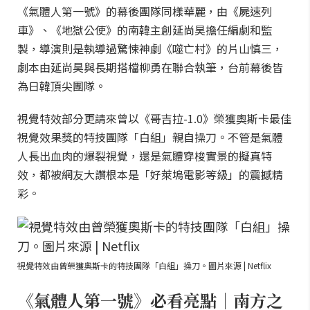
《氣體人第一號》的幕後團隊同樣華麗，由《屍速列
車》、《地獄公使》的南韓主創延尚昊擔任編劇和監
製，導演則是執導過驚悚神劇《噬亡村》的片山慎三，
劇本由延尚昊與長期搭檔柳勇在聯合執筆，台前幕後皆
為日韓頂尖團隊。
視覺特效部分更請來曾以《哥吉拉-1.0》榮獲奧斯卡最佳
視覺效果獎的特技團隊「白組」親自操刀。不管是氣體
人長出血肉的爆裂視覺，還是氣體穿梭實景的擬真特
效，都被網友大讚根本是「好萊塢電影等級」的震撼精
彩。
視覺特效由曾榮獲奧斯卡的特技團隊「白組」操刀。圖片來源 | Netflix
《氣體人第一號》必看亮點｜南方之