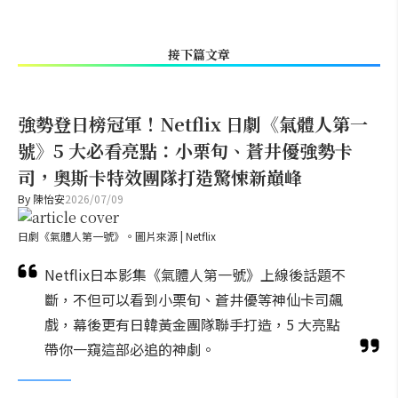
接下篇文章
強勢登日榜冠軍！Netflix 日劇《氣體人第一
號》5 大必看亮點：小栗旬、蒼井優強勢卡
司，奧斯卡特效團隊打造驚悚新巔峰
By
陳怡安
2026/07/09
日劇《氣體人第一號》。圖片來源 | Netflix
Netflix日本影集《氣體人第一號》上線後話題不
斷，不但可以看到小栗旬、蒼井優等神仙卡司飆
戲，幕後更有日韓黃金團隊聯手打造，5 大亮點
帶你一窺這部必追的神劇。