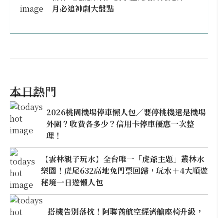
月必追神劇大盤點
本日熱門
2026桃園機場停車懶人包／要停桃機還是機場
外圍？收費各多少？信用卡停車優惠一次整
理！
【雲林親子玩水】全台唯一「虎爺主題」叢林水
樂園！虎尾632高地免門票回歸，玩水＋4大順遊
秘境一日遊懶人包
搭機告別落枕！阿聯酋航空經濟艙座椅升級，