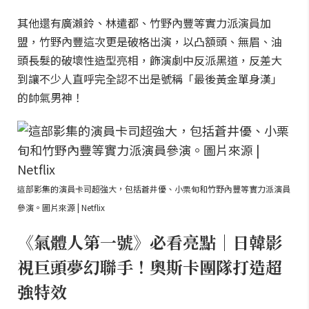
其他還有廣瀨鈴、林遣都、竹野內豐等實力派演員加
盟，竹野內豐這次更是破格出演，以凸額頭、無眉、油
頭長髮的破壞性造型亮相，飾演劇中反派黑道，反差大
到讓不少人直呼完全認不出是號稱「最後黃金單身漢」
的帥氣男神！
這部影集的演員卡司超強大，包括蒼井優、小栗旬和竹野內豐等實力派演員
參演。圖片來源 | Netflix
《氣體人第一號》必看亮點｜日韓影
視巨頭夢幻聯手！奧斯卡團隊打造超
強特效