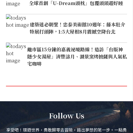
全球首創「U-Dream頭枕」包覆頭頸超好睡
建築迷必朝聖！忠泰美術館10週年：藤本壯介
特展打頭陣，1:5大屋根8月震撼空降台北
離市區15分鐘的嘉義祕境路線！造訪「台版神
隱少女湯屋」清豐濤月、湖景窯烤披薩與人氣私
宅咖啡
Follow Us
享受吧！環遊世界，勇敢歸零去冒險，踏出夢想的第一步。一點勇