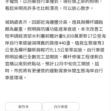
手電筒，以防被自行車撞到，現在換上新的照明，
看起來明亮許多也比較漂亮，可以放心散步。
城銷處表示，因鄰近海邊鹽分高、燈具與欄杆鏽蝕
頗為嚴重，照明與防護功能逐漸衰退，本次改善工
程申請經濟部水利署前瞻計畫9,850萬更新17公里海
岸自行車道破損陳舊的路燈440盞、植栽生態復育3
公里及欄杆翻新與輕巧化1.5公里等設施。自行車道
照明設備已全數完工並開放，欄杆修復工程僅剩白
雲橋以南到終點站，預計12月中旬完工開放，屆
時，市民將有更優質的運動賞景休閒生態海岸自行
車道環境。
新竹市
自行車道