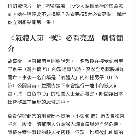
科幻驚悚片，骨子裡卻藏著一段令人惆悵至極的宿命悲
劇。還在猶豫要不要追嗎？先看完這5大必看亮點，保證
你立刻想點開第一集！
《氣體人第一號》必看亮點｜劇情簡
介
故事從一場直播節目開始說起，一名教授在接受記者甲
野京子（蒼井優 飾）的現場專訪時，突然全身膨脹爆炸
而亡。事後一名自稱是「氣體人」的神秘男子（UTA
飾）公開自首，並預告接下來會進行一連串的殺人計
畫，將「白色中心」的相關人士全都殺害，瞬間讓日本
社會壟罩在無形的恐懼之中。
負責偵辦此案的刑警岡本賢治（小栗旬 飾）過去曾和京
子有一段情，隨著兩人分頭深入調查這場超自然危機，
隱藏在案件背後的駭人祕密逐一浮現，也讓彼此糾纏的