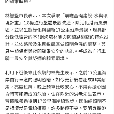
的騎乘體驗。
林智堅市長表示，本次爭取「前瞻基礎建設-水與環
境計畫」1.8億進行整體景觀改造，除活化港南風景
區，並以生態綠化與翻新17公里沿岸景觀，燈具部
分採低維管的不?鋼烤漆材質與防線路遭竊的特殊設
計，並依路段及生態敏感區做照明色溫的調整，兼
具生態保育與夜間騎乘安全的功能。將成為自行車
騎士最安全與舒適的騎乘環境。
利用下班後來此夜騎的林先生表示，之前17公里海
岸自行車道的照明昏暗，如今更新後看起來非常耐
用，亮度也夠，晚上騎車比較安心，不用再擔心因
昏暗可能造成的危險。住在附近的洪老先生表示，
習慣晚餐過後到17公里海岸線散步，因沿線照明不
是損壞就是電線遭竊，許多路段不亮。要隨身攜帶