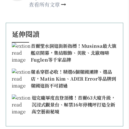
may860527@gmail.com
查看所有文章
延伸閱讀
首爾聖水洞逛街新指標！Musinsa最大旗
艦店開幕，集結服飾、美妝、北歐咖啡
Fuglen等千家品牌
韓系穿搭必收！精選6個韓國潮牌、選品
店，Matin Kim、ADER Error等品牌到
韓國逛街不可錯過
逛完龐畢度直登頂樓！首爾63大廈升級，
沉浸式觀景台、解禁16年停機坪打造全新
高空藝術秘境