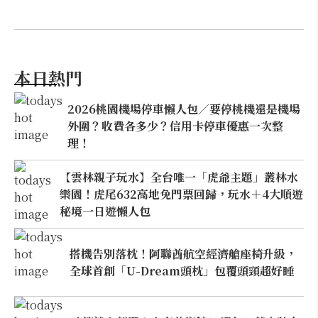
本日熱門
2026桃園機場停車懶人包／要停桃機還是機場
外圍？收費各多少？信用卡停車優惠一次整
理！
【雲林親子玩水】全台唯一「虎爺主題」叢林水
樂園！虎尾632高地免門票回歸，玩水＋4大順遊
秘境一日遊懶人包
搭機告別落枕！阿聯酋航空經濟艙座椅升級，
全球首創「U-Dream頭枕」包覆頭頸超好睡