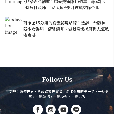
建築迷必朝聖！忠泰美術館10週年：藤本壯介
特展打頭陣，1:5大屋根8月震撼空降台北
離市區15分鐘的嘉義祕境路線！造訪「台版神
隱少女湯屋」清豐濤月、湖景窯烤披薩與人氣私
宅咖啡
Follow Us
享受吧！環遊世界，勇敢歸零去冒險，踏出夢想的第一步。一點勇
氣，一點熱情，一點快樂，一點挑戰