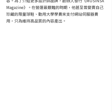
容。為了介紹更多設計師品牌，創辦人發行《MUSINSA
Magazine》。在營運最艱難的時期，他甚至曾變賣自己
珍藏的限量球鞋、動用大學學費來支付網站伺服器費
用，只為維持高品質的內容產出。