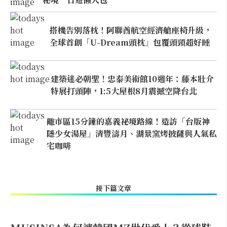
搭機告別落枕！阿聯酋航空經濟艙座椅升級，
全球首創「U-Dream頭枕」包覆頭頸超好睡
建築迷必朝聖！忠泰美術館10週年：藤本壯介
特展打頭陣，1:5大屋根8月震撼空降台北
離市區15分鐘的嘉義祕境路線！造訪「台版神
隱少女湯屋」清豐濤月、湖景窯烤披薩與人氣私
宅咖啡
接下篇文章