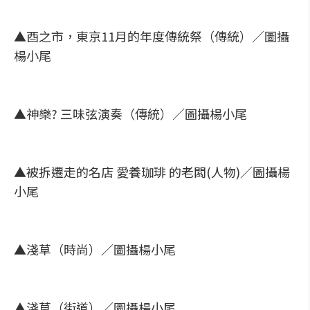
▲酉之市，東京11月的年度傳統祭（傳統）／圖攝
楊小尾
▲神樂? 三味弦演奏（傳統）／圖攝楊小尾
▲被拆遷走的名店 愛養珈琲 的老闆(人物)／圖攝楊
小尾
▲淺草（時尚）／圖攝楊小尾
▲淺草（街道）／圖攝楊小尾