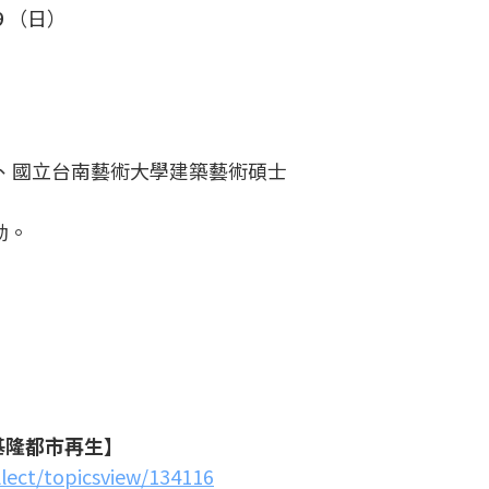
９（日）
、國立台南藝術大學建築藝術碩士
動。
基隆都市再生】
llect/topicsview/134116