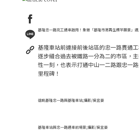
基隆忠一路完工通車啟用！象徵「基隆市港再生標竿願景」邁入
基隆車站前連接前後站區的忠一路貫通工
逐步縫合過去被鐵路一分為二的市區，主
性一刻，也表示打通中山一二路跟忠一路
里程碑！
遠眺基隆忠一路與基隆車站;攝影/吳宜晏
基隆車站與忠一路通車前場景;攝影/吳宜晏