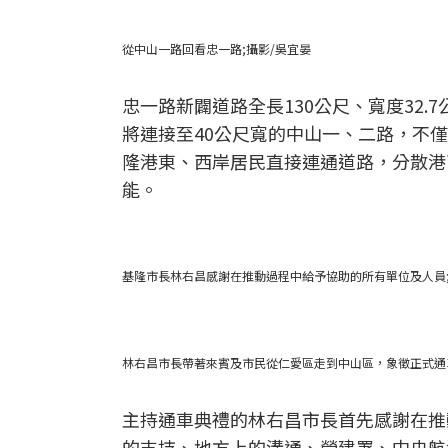
從中山一路回看忠一路;攝影/吳宜晏
忠一路新闢道路全長130公尺、寬度32
將連接至40公尺寬的中山一、二路，不
隆港東、西岸居民直接連通道路，分散港
能。
基隆市長林右昌感謝在推動過程中給予協助的所有單位及人員;
林右昌市長帶著來賓及市民從仁愛區走到中山區，象徵正式通
主持通車典禮的林右昌市長首先感謝在推
的支持、地方上的溝通、營建署、中央航