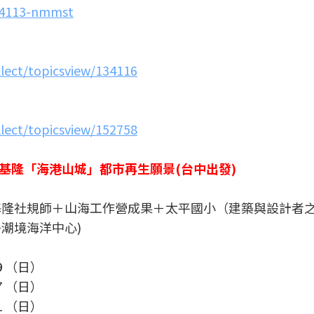
154113-nmmst
llect/topicsview/134116
llect/topicsview/152758
─基隆「海港山城」都市再生願景(台中出發)
基隆社規師＋山海工作營成果＋太平國小（建築與設計者之
+潮境海洋中心)
９（日）
７（日）
１（日）