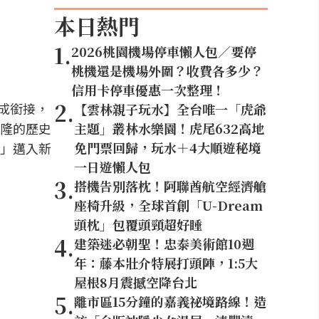
本日熱門
1
.
2026桃園機場停車懶人包／要停
桃機還是機場外圍？收費各多少？
信用卡停車優惠一次整理！
2
.
成銜接，
【雲林親子玩水】全台唯一「虎爺
隆的歷史
主題」叢林水樂園！虎尾632高地
免門票回歸，玩水＋4大順遊秘境
」邁入新
一日遊懶人包
3
.
搭機告別落枕！阿聯酋航空經濟艙
座椅升級，全球首創「U-Dream
頭枕」包覆頭頸超好睡
4
.
建築迷必朝聖！忠泰美術館10週
年：藤本壯介特展打頭陣，1:5大
屋根8月震撼空降台北
5
.
離市區15分鐘的嘉義祕境路線！造