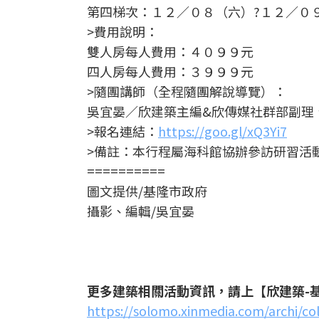
第四梯次：１２／０８（六）?１２／０
>費用說明：
雙人房每人費用：４０９９元
四人房每人費用：３９９９元
>隨團講師（全程隨團解說導覽）：
吳宜晏／欣建築主編&欣傳媒社群部副理
>報名連結：
https://goo.gl/xQ3Yi7
>備註：本行程屬海科館協辦參訪研習活
==========
圖文提供/基隆市政府
攝影、編輯/吳宜晏
更多建築相關活動資訊，請上【欣建築-
https://solomo.xinmedia.com/archi/co