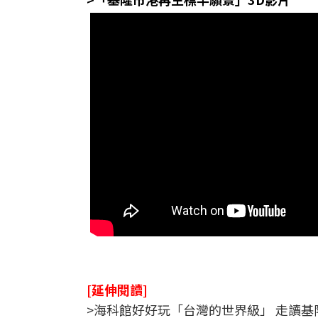
[延伸閱讀]
>海科館好好玩「台灣的世界級」 走讀