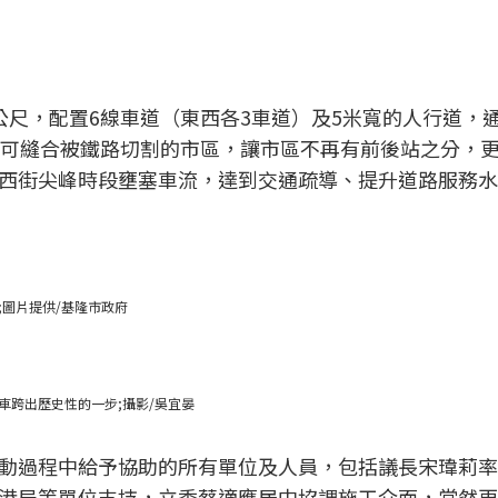
.7公尺，配置6線車道（東西各3車道）及5米寬的人行道，
僅可縫合被鐵路切割的市區，讓市區不再有前後站之分，
西街尖峰時段壅塞車流，達到交通疏導、提升道路服務水
圖片提供/基隆市政府
車跨出歷史性的一步;攝影/吳宜晏
動過程中給予協助的所有單位及人員，包括議長宋瑋莉率
港局等單位支持，立委蔡適應居中協調施工介面，當然更