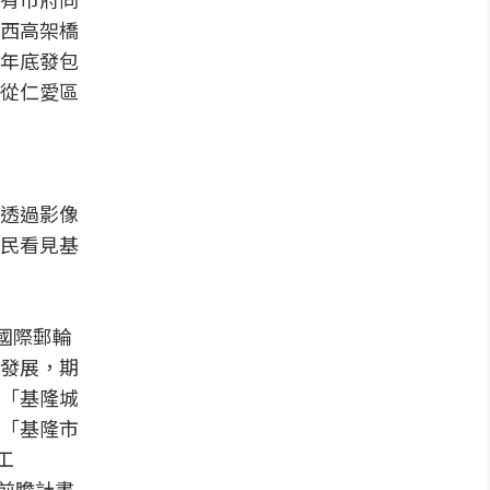
西高架橋
年底發包
從仁愛區
透過影像
民看見基
國際郵輪
發展，期
「基隆城
「基隆市
工
央前瞻計畫