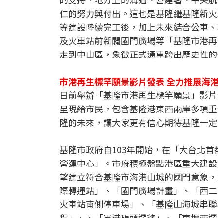
仁的努力與付出。這也是基隆繼基隆新火
等建設陸續完工後，加上未來結合公車、
及火車站前新闢國門廣場等「基隆市港再
走到中山區，象徵正式通車跨出歷史性的
市港再生標竿願景影片發表 全力推展海
日前舉辦「基隆市港再生標竿願景」影片
呈現給市民，包含基隆港東西兩岸多項重
隆的未來，讓大家更有信心期待基隆一定
基隆市政府自103年開始，在「大台北
營運中心」。市府積極盤點港區重大建設
望建立符合基隆市海港山城的國門意象，
際轉運站」、「國門廣場計畫」、「西二
火車站南側停車場」、「基隆山海城串聯
程」、、「軍港碼頭遷移」、「東櫃西遷」、