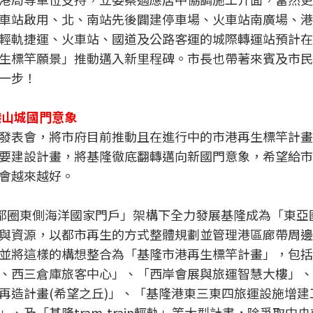
車站啟用、北、南站先後闢建停車場、火車站南廣場、港
輕軌捷運、火車站、國道及公路客運的城際轉運站預計在
生標竿願景」推動邁入新里程碑。市長也帶著來賓及市民
一步！
港山城國門意象
發表會，將市府目前推動且在進行中的市港再生標竿計畫
要建設計畫，將基隆徹底翻轉邁向新國門意象，希望給市
會越來越好。
首都圈東側海洋國家門戶」架構下全力發展基隆成為「東亞
與資源，以都市再生的方式整體規劃並管理港區廊帶周邊
並將這樣的構想整合為「基隆市港再生標竿計畫」，包括
、西三倉庫旅客中心」、「西岸會展與旅運智慧大樓」、
再造計畫(希望之丘)」、「基隆港東三東四旅運設施增建
及「基隆tram-train輕軌」等大型計畫，除爭取中