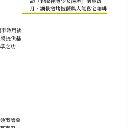
訪「台版神隱少女湯屋」清豐濤
月、湖景窯烤披薩與人氣私宅咖啡
通車啟用後
更將提供基
準之功
領市議會
有市府同