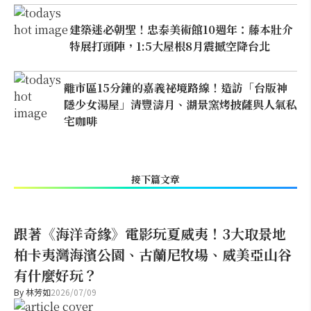
建築迷必朝聖！忠泰美術館10週年：藤本壯介
特展打頭陣，1:5大屋根8月震撼空降台北
離市區15分鐘的嘉義祕境路線！造訪「台版神
隱少女湯屋」清豐濤月、湖景窯烤披薩與人氣私
宅咖啡
接下篇文章
跟著《海洋奇緣》電影玩夏威夷！3大取景地
柏卡夷灣海濱公園、古蘭尼牧場、威美亞山谷
有什麼好玩？
By
林芳如
2026/07/09