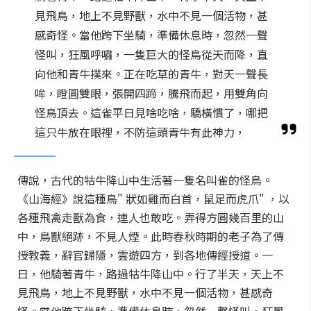
見飛鳥，地上不見野獸，水中不見一個活物，甚
感奇怪。當他跨下坐騎，準備休息時，忽然一聲
怪叫，狂風呼嘯，一隻巨大的怪鳥從天而降，直
向他和青牛撲來。正在吃草的青牛，對天一聲長
哞，瞪圓雙眼，張開四蹄，騰飛而起，用雙角向
怪鳥頂去。這雀平日見啥吃啥，驕橫慣了，哪把
這只牛放在眼裡，不防這頭青牛有此神力，
傳說，古代的牯牛降山中生活著一隻名叫雀的怪鳥。
《山海經》說這種鳥" 狀如雞而白首，鼠足而虎爪" ，以
各種飛禽走獸為食，連人也敢吃。弄得方圓幾百里的山
中，鳥獸絕跡，不見人煙。此時春秋時期的老子為了傳
授教義，辭官歸隱，雲遊四方，到各地傳經授道。一
日，他騎著青牛，路過牯牛降山中。行了半天，天上不
見飛鳥，地上不見野獸，水中不見一個活物，甚感奇