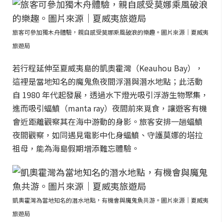
旅客可參加獨木舟體驗，親自感受莫娜乘風破浪的樂趣。圖片來源｜夏威夷
旅遊局
若行程延伸至夏威夷島的凱奧霍灣（Keauhou Bay），
這裡是當地知名的魔鬼魚夜間浮潛與潛水地點；此活動
自 1980 年代起發展，透過水下燈光吸引浮游生物聚集，
進而吸引蝠鱝（manta ray）夜間前來覓食，讓遊客有機
會近距離觀察其在海中游動的身影。旅客安排一趟蝠鱝
夜間觀察，如同遇見電影中化身蝠鱝、守護莫娜的塔拉
祖母，能為海島假期增添難忘體驗。
凱奧霍灣為當地知名的潛水地點，有機會與魔鬼魚共游。圖片來源｜夏威夷
旅遊局