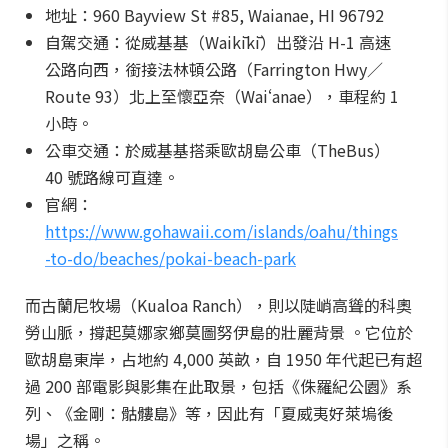
地址：960 Bayview St #85, Waianae, HI 96792
自駕交通：從威基基（Waikīkī）出發沿 H-1 高速
公路向西，銜接法林頓公路（Farrington Hwy／
Route 93）北上至懷亞奈（Waiʻanae），車程約 1
小時。
公車交通：於威基基搭乘歐胡島公車（TheBus）
40 號路線可直達。
官網：
https://www.gohawaii.com/islands/oahu/things
-to-do/beaches/pokai-beach-park
而古蘭尼牧場（Kualoa Ranch），則以陡峭高聳的科奧
勞山脈，撐起莫娜家鄉莫圖努伊島的壯麗背景 。它位於
歐胡島東岸，占地約 4,000 英畝，自 1950 年代起已有超
過 200 部電影與影集在此取景，包括《侏羅紀公園》系
列、《金剛：骷髏島》等，因此有「夏威夷好萊塢後
場」之稱。