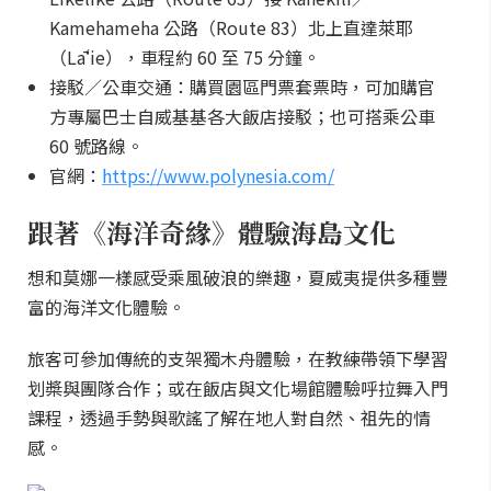
Kamehameha 公路（Route 83）北上直達萊耶
（Lāʻie），車程約 60 至 75 分鐘。
接駁／公車交通：購買園區門票套票時，可加購官
方專屬巴士自威基基各大飯店接駁；也可搭乘公車
60 號路線。
官網：
https://www.polynesia.com/
跟著《海洋奇緣》體驗海島文化
想和莫娜一樣感受乘風破浪的樂趣，夏威夷提供多種豐
富的海洋文化體驗。
旅客可參加傳統的支架獨木舟體驗，在教練帶領下學習
划槳與團隊合作；或在飯店與文化場館體驗呼拉舞入門
課程，透過手勢與歌謠了解在地人對自然、祖先的情
感。