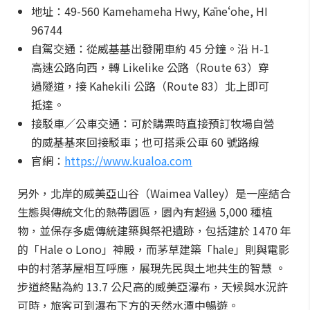
地址：49-560 Kamehameha Hwy, Kāneʻohe, HI
96744
自駕交通：從威基基出發開車約 45 分鐘。沿 H-1
高速公路向西，轉 Likelike 公路（Route 63）穿
過隧道，接 Kahekili 公路（Route 83）北上即可
抵達。
接駁車／公車交通：可於購票時直接預訂牧場自營
的威基基來回接駁車；也可搭乘公車 60 號路線
官網：
https://www.kualoa.com
另外，北岸的威美亞山谷（Waimea Valley）是一座結合
生態與傳統文化的熱帶園區，園內有超過 5,000 種植
物，並保存多處傳統建築與祭祀遺跡，包括建於 1470 年
的「Hale o Lono」神殿，而茅草建築「hale」則與電影
中的村落茅屋相互呼應，展現先民與土地共生的智慧 。
步道終點為約 13.7 公尺高的威美亞瀑布，天候與水況許
可時，旅客可到瀑布下方的天然水潭中暢遊。