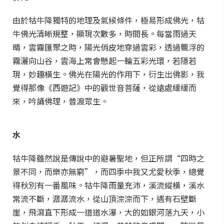
由於牯牛降獨特的地理及氣候條件，極易形成佛光，牯
牛佛光清晰規整，顯現次數多，時間長。每當雨過天
晴，雲霧匯聚之時，陽光俏皮地穿過雲彩，透過飄浮的
霧灑向山谷，雲海上常會懸起一輪五彩光環，若隱若
現，妙趣橫生。佛光在陽光的作用下，衍生出佛影，我
覺得那像《西遊記》中的觀世音菩薩，從遠處緩緩而
來，吟誦佛理，普渡眾生。
水
牯牛降雖然說是傳說中的避暑聖地，但正所謂“四時之
景不同，而樂亦無窮”，而四季中我又尤愛秋季，總覺
得秋別有一番風味。牯牛降雨量充沛，溪流縱橫，溪水
常流不斷，潺潺流水，從山頂淙淙而下，遇有石壁斷
崖，飛瀉直下形成一道道水瀑，大的如銀河落九天，小