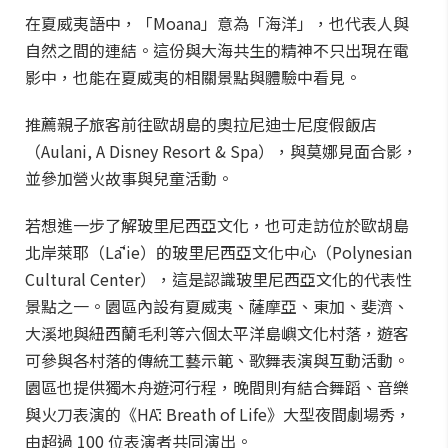
在夏威夷語中，「Moana」意為「海洋」，也代表人與
自然之間的連結。這份與大海共生的精神不只出現在電
影中，也能在夏威夷的相關景點與體驗中看見。
推薦親子旅客前往歐胡島的奧拉尼迪士尼度假飯店
（Aulani, A Disney Resort & Spa），與莫娜見面合影，
並參加營火故事與兒童活動。
若想進一步了解玻里尼西亞文化，也可走訪位於歐胡島
北岸萊耶（Lāʻie）的玻里尼西亞文化中心（Polynesian
Cultural Center），這是認識玻里尼西亞文化的代表性
景點之一。園區內設有夏威夷、薩摩亞、東加、斐濟、
大溪地與紐西蘭毛利等六個太平洋島嶼文化村落，遊客
可參與各村落的傳統工藝示範、歌舞表演與互動活動。
園區也提供獨木舟遊河行程，晚間則有結合舞蹈、音樂
與火刀表演的《HĀ: Breath of Life》大型夜間劇場秀，
由超過 100 位表演者共同演出。