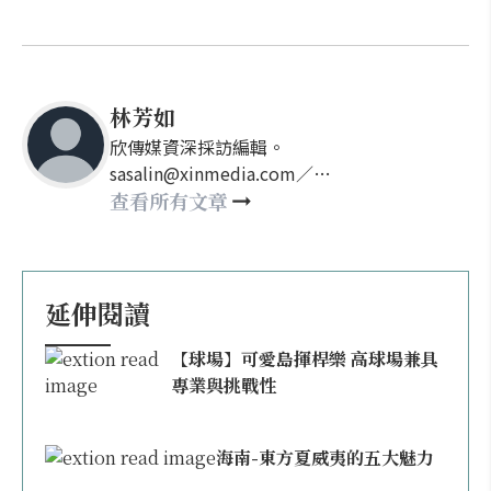
林芳如
欣傳媒資深採訪編輯。
sasalin@xinmedia.com／
happy21917@gmail.com
查看所有文章
延伸閱讀
【球場】可愛島揮桿樂 高球場兼具
專業與挑戰性
海南-東方夏威夷的五大魅力