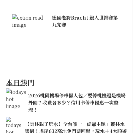
德國老將Bracht 鐵人世錦賽第
九完賽
本日熱門
2026桃園機場停車懶人包／要停桃機還是機場
外圍？收費各多少？信用卡停車優惠一次整
理！
【雲林親子玩水】全台唯一「虎爺主題」叢林水
樂園！虎尾632高地免門票回歸，玩水＋4大順遊