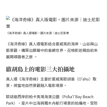
《海洋奇緣》真人版電影。圖片來源｜迪士尼影業
《海洋奇緣》真人版電影結合夏威夷的海岸、山谷與山
脈景觀，構築出銀幕中的島嶼世界，召喚影迷親自前來
展開尋路者之旅 。
歐胡島上的電影三大拍攝地
真人版《海洋奇緣》主要於夏威夷歐胡島（Oʻahu）取
景，將當地自然景觀融入電影場景。
歐胡島西岸的柏卡夷灣海濱公園（Pōkaʻī Bay Beach
Park），是片中出海與獨木舟航行場景的拍攝地，受防