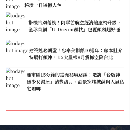
秘境一日遊懶人包
搭機告別落枕！阿聯酋航空經濟艙座椅升級，
全球首創「U-Dream頭枕」包覆頭頸超好睡
建築迷必朝聖！忠泰美術館10週年：藤本壯介
特展打頭陣，1:5大屋根8月震撼空降台北
離市區15分鐘的嘉義祕境路線！造訪「台版神
隱少女湯屋」清豐濤月、湖景窯烤披薩與人氣私
宅咖啡