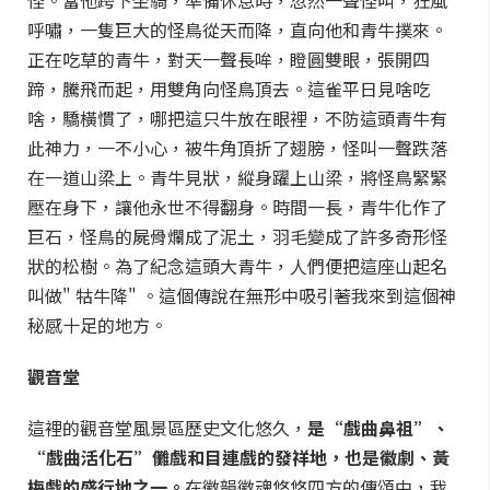
怪。當他跨下坐騎，準備休息時，忽然一聲怪叫，狂風
呼嘯，一隻巨大的怪鳥從天而降，直向他和青牛撲來。
正在吃草的青牛，對天一聲長哞，瞪圓雙眼，張開四
蹄，騰飛而起，用雙角向怪鳥頂去。這雀平日見啥吃
啥，驕橫慣了，哪把這只牛放在眼裡，不防這頭青牛有
此神力，一不小心，被牛角頂折了翅膀，怪叫一聲跌落
在一道山梁上。青牛見狀，縱身躍上山梁，將怪鳥緊緊
壓在身下，讓他永世不得翻身。時間一長，青牛化作了
巨石，怪鳥的屍骨爛成了泥土，羽毛變成了許多奇形怪
狀的松樹。為了紀念這頭大青牛，人們便把這座山起名
叫做" 牯牛降" 。這個傳說在無形中吸引著我來到這個神
秘感十足的地方。
觀音堂
這裡的觀音堂風景區歷史文化悠久，
是“戲曲鼻祖”、
“戲曲活化石”儺戲和目連戲的發祥地，也是徽劇、黃
梅戲的盛行地之一。
在徽韻徽魂悠悠四方的傳頌中，我