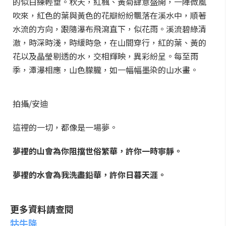
的似白練輕垂。秋天，紅楓、黃菊肆意盛開，一陣微風
吹來，紅色的葉與黃色的花瓣紛紛飄落在溪水中，順著
水流的方向，跟隨瀑布飛瀉直下，似花雨。溪流碧綠清
澈，時深時淺，時緩時急，在山間穿行，紅的葉、黃的
花以及晶瑩剔透的水，交相輝映，異彩紛呈。每至雨
季，潭瀑相應，山色朦朧，如一幅幅墨染的山水畫。
拍攝/安迪
這裡的一切，都像是一場夢。
夢裡的山會為你阻擋世俗繁華，許你一時寧靜。
夢裡的水會為我洗盡鉛華，許你日暮天涯。
更多資料請查閱
牯牛降