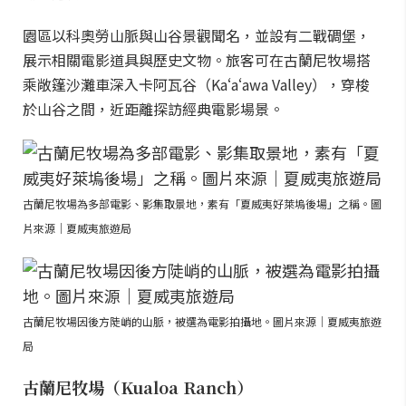
園區以科奧勞山脈與山谷景觀聞名，並設有二戰碉堡，
展示相關電影道具與歷史文物。旅客可在古蘭尼牧場搭
乘敞篷沙灘車深入卡阿瓦谷（Kaʻaʻawa Valley），穿梭
於山谷之間，近距離探訪經典電影場景。
古蘭尼牧場為多部電影、影集取景地，素有「夏威夷好萊塢後場」之稱。圖
片來源｜夏威夷旅遊局
古蘭尼牧場因後方陡峭的山脈，被選為電影拍攝地。圖片來源｜夏威夷旅遊
局
古蘭尼牧場（Kualoa Ranch）