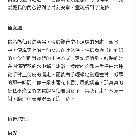
感覺我的內心得到了片刻安寧，靈魂得到了洗滌。
仙女潭
俗名為仙女洗澡盆，位於觀音堂不遠處的另處一幽谷
中，傳說天上的七仙女常在此沐浴。相信看過《劍仙1》
的小伙伴們對靈兒的出場方式一定記憶猶新，那時的她
在開滿荷花的水中獨自沐浴，緩緩的抬起左手任由水珠
從手臂上俏皮的溜走，而後右手輕緩地劃過左臂，低頭
的那一瞬間，像一朵水蓮花不勝涼風的嬌羞，那真真的
是個不染世俗之物的神仙般的女子。當我行走在水潭一
側，腦海中便浮現出了這一幕。
拍攝/安迪
佛光