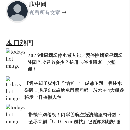
欣中國
查看所有文章
本日熱門
2026桃園機場停車懶人包／要停桃機還是機場
外圍？收費各多少？信用卡停車優惠一次整
理！
【雲林親子玩水】全台唯一「虎爺主題」叢林水
樂園！虎尾632高地免門票回歸，玩水＋4大順遊
秘境一日遊懶人包
搭機告別落枕！阿聯酋航空經濟艙座椅升級，
全球首創「U-Dream頭枕」包覆頭頸超好睡