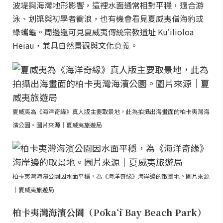
波堤與海灣地形影響，這裡水面通常相對平穩，適合游
泳、划槳與初學者衝浪，也有機會看見夏威夷僧海豹或
綠蠵龜。周邊還可見夏威夷傳統宗教遺址 Kuʻilioloa
Heiau，兼具自然景觀與文化意義。
夏威夷為《海洋奇緣》真人版主要取景地，此為拍攝出海畫面的柏卡夷灣海
濱公園。圖片來源｜夏威夷旅遊局
柏卡夷灣海濱公園因水面平穩，為《海洋奇緣》海岸邊的取景地。圖片來源
｜夏威夷旅遊局
柏卡夷灣海濱公園（Pōkaʻī Bay Beach Park）