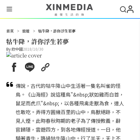
搜尋
首頁
>
旅遊
>
牯牛降，許你浮生若夢
牯牛降，許你浮生若夢
By
欣中國
2018/10/30
傳說，古代的牯牛降山中生活著一隻名叫雀的怪
鳥。《山海經》說這種鳥"&nbsp;狀如雞而白首，
鼠足而虎爪"&nbsp;，以各種飛禽走獸為食，連人
也敢吃。弄得方圓幾百里的山中，鳥獸絕跡，不
見人煙。此時春秋時期的老子為了傳授教義，辭
官歸隱，雲遊四方，到各地傳經授道。一日，他
騎著青牛，路過牯牛降山中。行了半天，天上不