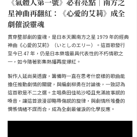
《氣體人第一號》必看亮點｜南方之
星神曲再翻紅：《心愛的艾莉》成全
劇催淚靈魂
貫穿整部劇的靈魂，是日本天團南方之星 1979 年的經典
神曲《心愛的艾莉》（いとしのエリー）。這首歌發行
至今已 47 年，仍是日本樂壇最具代表性的不朽情歌之
一，如今隨著影集熱播再度爆紅。
製作人延尚昊透露，籌備時一直在思考什麼樣的歌曲能
擔任推動劇情的關鍵，與編劇柳勇在討論後，一致認為
這首歌是不二之選。主唱桑田佳祐沙啞且充滿故事感的
嗓音，讓這首浪漫卻略帶傷感的旋律，與劇情所堆疊的
惆悵情緒不謀而合，成為全劇最催淚的化學反應。