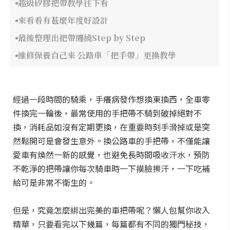
超級矽膠把帶教學往下看
來看看有甚麼年度好設計
最後整理出把帶纏繞Step by Step
維修保養自己來 公路車「把手帶」更換教學
經過一段時間的騎乘，手癢病發作想換東換西，全車零
件換完一輪後，最常使用的手把帶不騎到破掉絕對不
換，消耗品如沒有定期更換，在重要時刻手滑掉或是突
然鬆開可是會發生意外。換公路車的手把帶，不僅能讓
愛車有煥然一新的感覺，也避免長時間吸收汗水，預防
不乾淨的把帶讓你每次騎車時一下摸臉擦汗，一下吃補
給可是非常不衛生的。
但是，究竟怎麼綁出完美的車把帶呢？懶人包幫你收入
精華，只要看完以下幾篇，每篇都有不同的獨門秘技，