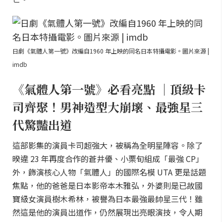
日劇《氣體人第一號》改編自1960 年上映的同名日本特攝電影。圖片來源 |
imdb
《氣體人第一號》必看亮點 ｜頂級卡
司齊聚！男神造型大崩壞、最強星三
代驚豔出道
這部影集的演員卡司超強大，被稱為全明星陣容。除了
暌違 23 年再度合作的蒼井優、小栗旬組成「最強 CP」
外，飾演核心人物「氣體人」的國際名模 UTA 更是話題
焦點，他的爸爸是日本影帝本木雅弘，外婆則是已故國
寶級女演員樹木希林，被譽為日本最強最帥星三代！雖
然這是他的演員出道作，仍然展現出亮眼演技，令人期