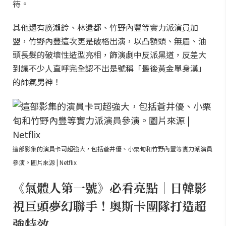
待。
其他還有廣瀨鈴、林遣都、竹野內豐等實力派演員加
盟，竹野內豐這次更是破格出演，以凸額頭、無眉、油
頭長髮的破壞性造型亮相，飾演劇中反派黑道，反差大
到讓不少人直呼完全認不出是號稱「最後黃金單身漢」
的帥氣男神！
這部影集的演員卡司超強大，包括蒼井優、小栗旬和竹野內豐等實力派演員
參演。圖片來源 | Netflix
《氣體人第一號》必看亮點｜日韓影
視巨頭夢幻聯手！奧斯卡團隊打造超
強特效