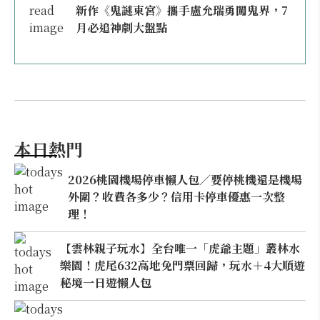
新作《鬼謎東宮》攜手盧允瑞勇闖鬼界，7
月必追神劇大盤點
本日熱門
2026桃園機場停車懶人包／要停桃機還是機場
外圍？收費各多少？信用卡停車優惠一次整
理！
【雲林親子玩水】全台唯一「虎爺主題」叢林水
樂園！虎尾632高地免門票回歸，玩水＋4大順遊
秘境一日遊懶人包