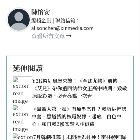
陳怡安
編輯企劃 | 聯絡信箱：
alisonchen@xinmedia.com
查看所有文章
延伸閱讀
Y2K粉紅風暴來襲！《金法尤物》前傳
《艾兒》帶你重回法律女王高中時期，致敬
原版彩蛋、必看亮點一次看
《氣體人第一號》有原型案件？韓版納粹集
中營、黑道找的核電奴隸，起底「白色中
心」和日韓2慘案驚人相似處
7月韓劇推薦｜未開播先封神！南柱赫回歸