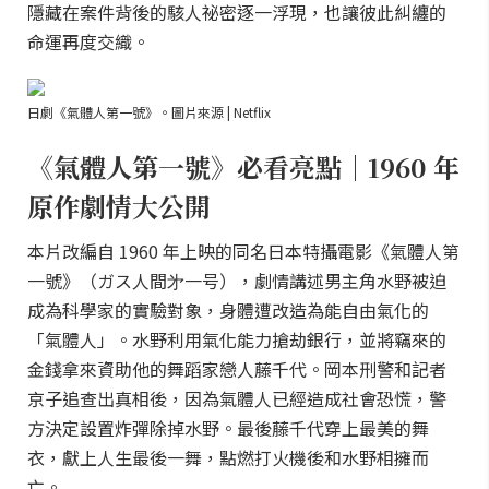
隱藏在案件背後的駭人祕密逐一浮現，也讓彼此糾纏的
命運再度交織。
日劇《氣體人第一號》。圖片來源 | Netflix
《氣體人第一號》必看亮點｜1960 年
原作劇情大公開
本片改編自 1960 年上映的同名日本特攝電影《氣體人第
一號》（ガス人間㐧一号），劇情講述男主角水野被迫
成為科學家的實驗對象，身體遭改造為能自由氣化的
「氣體人」。水野利用氣化能力搶劫銀行，並將竊來的
金錢拿來資助他的舞蹈家戀人藤千代。岡本刑警和記者
京子追查出真相後，因為氣體人已經造成社會恐慌，警
方決定設置炸彈除掉水野。最後藤千代穿上最美的舞
衣，獻上人生最後一舞，點燃打火機後和水野相擁而
亡。