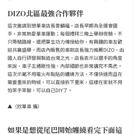
DIZO北區最強合作夥伴
這次邀請到戀單車店長曾麟福，店長早期為全運會國
手，非常熱愛單車運動；每個禮拜三晚上舉辦夜騎，不
只帶騎路線，還把畢生功力傳授給你，有興趣的車友歡
迎共襄盛舉。而店內販售的車款店長強力推薦DIZO，由
國人自行研發與製造台灣之光，店長表示以選手的角度
來說，車子五通剛性強，內部細節也非常講究不馬虎。
這次示範不用電火布黏貼的纏繞方法，不僅快速而且在
需要重來的時候，可以直接拆下重來，這樣在家就不用
怕笨手笨腳，可以自己DIY了。
▲（欣單車 攝）
如果是想從尾巴開始纏繞看完下面這