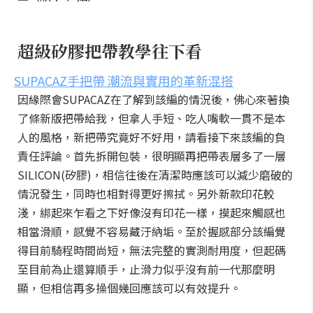
超級矽膠把帶教學往下看
SUPACAZ手把帶 潮流與實用的革新混搭
因緣際會SUPACAZ在了解到該編的情況後，佛心來著換
了條新版把帶給我，但拿人手短、吃人嘴軟一貫不是本
人的風格，新把帶究竟好不好用，請看接下來該編的負
責任評論。首先拆開包裝，很明顯再把帶表層多了一層
SILICON(矽膠)，相信往後在清潔時應該可以減少磨破的
情況發生，同時也相對得更好擦拭。另外新款印花較
淺，綁起來乍看之下好像沒有印花一樣，摸起來觸感也
相當滑順，感覺不容易藏汙納垢。至於握感部分該編覺
得目前騎程時間尚短，無法完整的實測耐用度，但起碼
至目前為止還算順手，止滑力似乎沒有前一代那麼明
顯，但相信再多操個幾回應該可以有效提升。