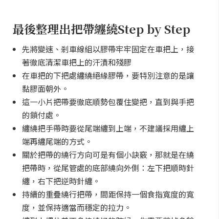
最後整理出把帶纏繞Step by Step
先將變速、剎車線組以膠帶牢牢固定在車把上，接
著徹底清潔車把上的汗漬和殘膠
在車把的下把處纏繞絕緣膠帶，要特別注意的是讓
黏膠面朝外。
這一小片把帶要徹底順勢包覆住變把，直到與手把
的鎖付處。
纏繞把手帶時要從尾端纏到上端，不建議採用纏上
端再纏尾端的方式。
關於把帶的繞行方向可是有個小訣竅，那就是在繞
把帶時，從尾管處的底部繞向外側：左下把順時針
纏，右下把逆時針纏。
持續的重疊繞行把帶，間距保持一個食指寬度的寬
度，並保持適當而穩定的拉力。