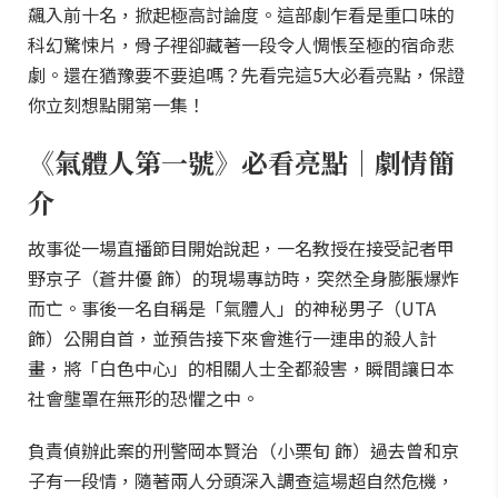
飆入前十名，掀起極高討論度。這部劇乍看是重口味的
科幻驚悚片，骨子裡卻藏著一段令人惆悵至極的宿命悲
劇。還在猶豫要不要追嗎？先看完這5大必看亮點，保證
你立刻想點開第一集！
《氣體人第一號》必看亮點｜劇情簡
介
故事從一場直播節目開始說起，一名教授在接受記者甲
野京子（蒼井優 飾）的現場專訪時，突然全身膨脹爆炸
而亡。事後一名自稱是「氣體人」的神秘男子（UTA
飾）公開自首，並預告接下來會進行一連串的殺人計
畫，將「白色中心」的相關人士全都殺害，瞬間讓日本
社會壟罩在無形的恐懼之中。
負責偵辦此案的刑警岡本賢治（小栗旬 飾）過去曾和京
子有一段情，隨著兩人分頭深入調查這場超自然危機，