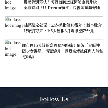
搭機告別落枕！阿聯酋航空經濟艙座椅升級，
全球首創「U-Dream頭枕」包覆頭頸超好睡
建築迷必朝聖！忠泰美術館10週年：藤本壯介
特展打頭陣，1:5大屋根8月震撼空降台北
離市區15分鐘的嘉義祕境路線！造訪「台版神
隱少女湯屋」清豐濤月、湖景窯烤披薩與人氣私
宅咖啡
Follow Us