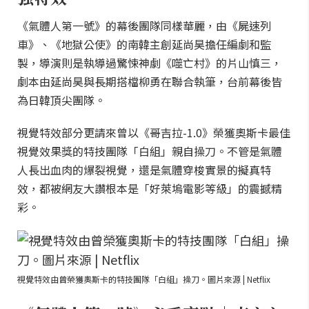
《氣體人第一號》的幕後團隊同樣華麗，由《屍速列
車》、《地獄公使》的南韓主創延尚昊擔任編劇和監
製，導演則是執導過驚悚神劇《噬亡村》的片山慎三，
劇本由延尚昊與長期搭檔柳勇在聯合執筆，台前幕後皆
為日韓頂尖團隊。
視覺特效部分更請來曾以《哥吉拉-1.0》榮獲奧斯卡最佳
視覺效果獎的特技團隊「白組」親自操刀。不管是氣體
人長出血肉的爆裂視覺，還是氣體穿梭實景的擬真特
效，都被網友大讚根本是「好萊塢電影等級」的震撼精
彩。
視覺特效由曾榮獲奧斯卡的特技團隊「白組」操刀。圖片來源 | Netflix