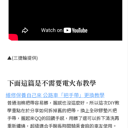
▲(三捷輪提供)
下面這篇是不需要電火布教學
維修保養自己來 公路車「把手帶」更換教學
普通泡棉把帶容易髒，握感也沒這麼好，所以這次DIY教
學重點在於分享如何拆掉舊的把帶，換上全矽膠墊片把
手帶，握起來QQ的回饋手感，用髒了還可以拆下清洗再
重新纏繞，超級適合手腕長時間騎乘會麻的車友使用。