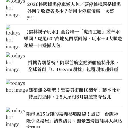
2026桃園機場停車懶人包／要停桃機還是機場
外圍？收費各多少？信用卡停車優惠一次整
理！
【雲林親子玩水】全台唯一「虎爺主題」叢林水
樂園！虎尾632高地免門票回歸，玩水＋4大順遊
秘境一日遊懶人包
搭機告別落枕！阿聯酋航空經濟艙座椅升級，
全球首創「U-Dream頭枕」包覆頭頸超好睡
建築迷必朝聖！忠泰美術館10週年：藤本壯介
特展打頭陣，1:5大屋根8月震撼空降台北
離市區15分鐘的嘉義祕境路線！造訪「台版神
隱少女湯屋」清豐濤月、湖景窯烤披薩與人氣私
宅咖啡