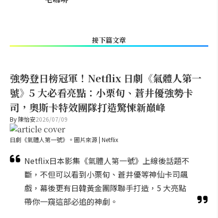
接下篇文章
強勢登日榜冠軍！Netflix 日劇《氣體人第一
號》5 大必看亮點：小栗旬、蒼井優強勢卡
司，奧斯卡特效團隊打造驚悚新巔峰
By
陳怡安
2026/07/09
日劇《氣體人第一號》。圖片來源 | Netflix
Netflix日本影集《氣體人第一號》上線後話題不
斷，不但可以看到小栗旬、蒼井優等神仙卡司飆
戲，幕後更有日韓黃金團隊聯手打造，5 大亮點
帶你一窺這部必追的神劇。