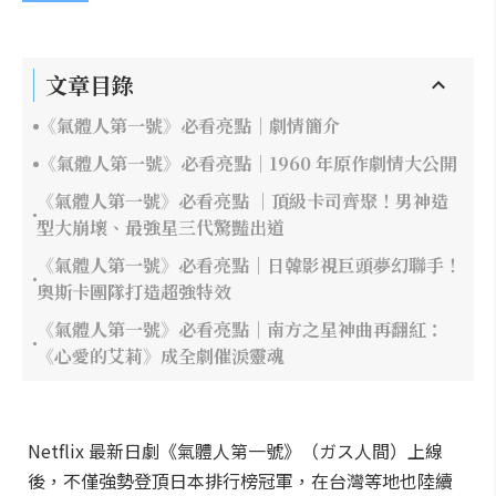
文章目錄
《氣體人第一號》必看亮點｜劇情簡介
《氣體人第一號》必看亮點｜1960 年原作劇情大公開
《氣體人第一號》必看亮點 ｜頂級卡司齊聚！男神造
型大崩壞、最強星三代驚豔出道
《氣體人第一號》必看亮點｜日韓影視巨頭夢幻聯手！
奧斯卡團隊打造超強特效
《氣體人第一號》必看亮點｜南方之星神曲再翻紅：
《心愛的艾莉》成全劇催淚靈魂
Netflix 最新日劇《氣體人第一號》（ガス人間）上線
後，不僅強勢登頂日本排行榜冠軍，在台灣等地也陸續