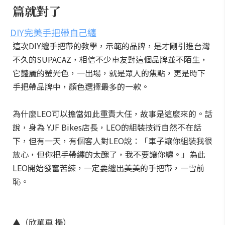
篇就對了
DIY完美手把帶自己纏
這次DIY纏手把帶的教學，示範的品牌，是才剛引進台灣
不久的SUPACAZ，相信不少車友對這個品牌並不陌生，
它豔麗的螢光色，一出場，就是眾人的焦點，更是時下
手把帶品牌中，顏色選擇最多的一款。
為什麼LEO可以擔當如此重責大任，故事是這麼來的。話
說，身為 YJF Bikes店長，LEO的組裝技術自然不在話
下，但有一天，有個客人對LEO說：「車子讓你組裝我很
放心，但你把手帶纏的太醜了，我不要讓你纏。」為此
LEO開始發奮苦練，一定要纏出美美的手把帶，一雪前
恥。
▲（欣單車 攝）