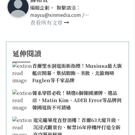
編輯企劃。 聯繫請洽：
maysu@xinmedia.com /
may860527@gmail.com
查看所有文章
延伸閱讀
首爾聖水洞逛街新指標！Musinsa最大旗
艦店開幕，集結服飾、美妝、北歐咖啡
Fuglen等千家品牌
韓系穿搭必收！精選6個韓國潮牌、選品
店，Matin Kim、ADER Error等品牌到
韓國逛街不可錯過
逛完龐畢度直登頂樓！首爾63大廈升級，
沉浸式觀景台、解禁16年停機坪打造全新
高空藝術秘境