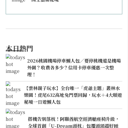
本日熱門
2026桃園機場停車懶人包／要停桃機還是機場
外圍？收費各多少？信用卡停車優惠一次整
理！
【雲林親子玩水】全台唯一「虎爺主題」叢林水
樂園！虎尾632高地免門票回歸，玩水＋4大順遊
秘境一日遊懶人包
搭機告別落枕！阿聯酋航空經濟艙座椅升級，
全球首創「U-Dream頭枕」包覆頭頸超好睡