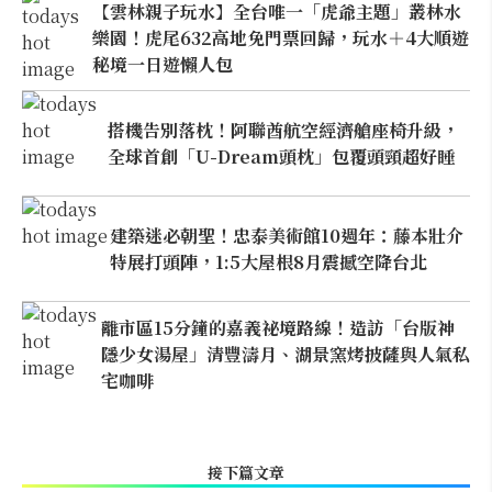
【雲林親子玩水】全台唯一「虎爺主題」叢林水
樂園！虎尾632高地免門票回歸，玩水＋4大順遊
秘境一日遊懶人包
搭機告別落枕！阿聯酋航空經濟艙座椅升級，
全球首創「U-Dream頭枕」包覆頭頸超好睡
建築迷必朝聖！忠泰美術館10週年：藤本壯介
特展打頭陣，1:5大屋根8月震撼空降台北
離市區15分鐘的嘉義祕境路線！造訪「台版神
隱少女湯屋」清豐濤月、湖景窯烤披薩與人氣私
宅咖啡
接下篇文章