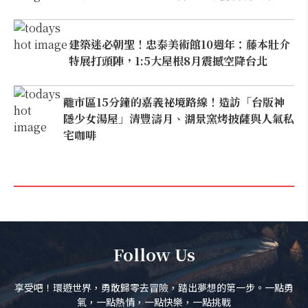
建築迷必朝聖！忠泰美術館10週年：藤本壯介
特展打頭陣，1:5大屋根8月震撼空降台北
離市區15分鐘的嘉義祕境路線！造訪「台版神
隱少女湯屋」清豐濤月、湖景窯烤披薩與人氣私
宅咖啡
Follow Us
享受吧！環遊世界，勇敢歸零去冒險，踏出夢想的第一步。一點勇
氣，一點熱情，一點快樂，一點挑戰