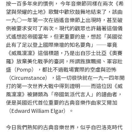
按一百多年來的慣例， 今年音樂節同樣在兩次《希
望與榮耀的土地》歌聲中歡欣鼓舞地結束了，該曲
一九○一年第一次在逍遙音樂節上出現時，甚至破
例被要求安可了兩次。現代的觀眾也許藉著這個儀
式遙想起帝國當年，但更重要的是，想起「英國從
此有了足以登上國際樂壇的知名要角」——畢竟
《威風凜凜》這個標題，乃是出自莎士比亞《奧賽
羅》放棄美化戰爭的臺詞，所謂旌旗飄揚、軍容壯
盛（Pomp），都比不過戰場實際的空虛與恐怖
（Circumstance），這一切很快就在一九一四年開
打的第一次世界大戰中得到證明——而這位因《威
風凜凜》被歸類為「帝國氣派代言人」的譜曲者，
便是英國近代首位重要的古典音樂作曲家艾爾加
（Edward William Elgar）。
今日我們熟知的古典音樂世界，似乎自巴洛克時代