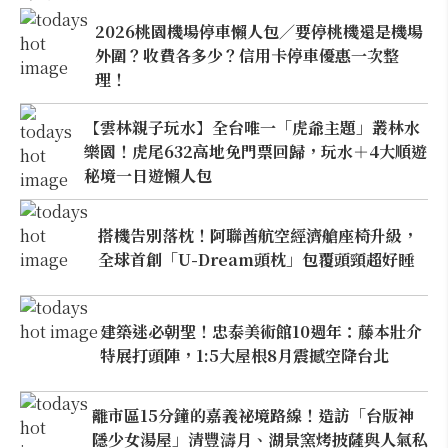
2026桃園機場停車懶人包／要停桃機還是機場
外圍？收費各多少？信用卡停車優惠一次整
理！
【雲林親子玩水】全台唯一「虎爺主題」叢林水
樂園！虎尾632高地免門票回歸，玩水＋4大順遊
秘境一日遊懶人包
搭機告別落枕！阿聯酋航空經濟艙座椅升級，
全球首創「U-Dream頭枕」包覆頭頸超好睡
建築迷必朝聖！忠泰美術館10週年：藤本壯介
特展打頭陣，1:5大屋根8月震撼空降台北
離市區15分鐘的嘉義祕境路線！造訪「台版神
隱少女湯屋」清豐濤月、湖景窯烤披薩與人氣私