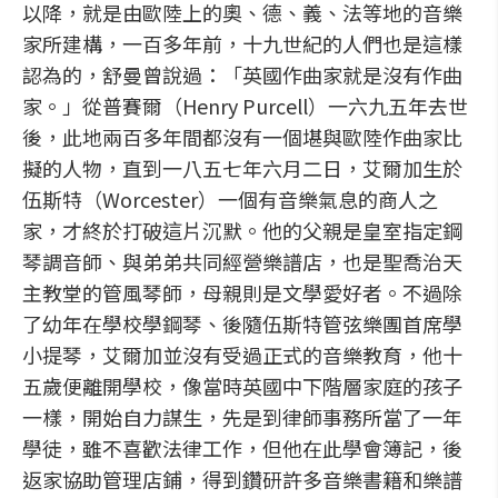
以降，就是由歐陸上的奧、德、義、法等地的音樂
家所建構，一百多年前，十九世紀的人們也是這樣
認為的，舒曼曾說過：「英國作曲家就是沒有作曲
家。」從普賽爾（Henry Purcell）一六九五年去世
後，此地兩百多年間都沒有一個堪與歐陸作曲家比
擬的人物，直到一八五七年六月二日，艾爾加生於
伍斯特（Worcester）一個有音樂氣息的商人之
家，才終於打破這片沉默。他的父親是皇室指定鋼
琴調音師、與弟弟共同經營樂譜店，也是聖喬治天
主教堂的管風琴師，母親則是文學愛好者。不過除
了幼年在學校學鋼琴、後隨伍斯特管弦樂團首席學
小提琴，艾爾加並沒有受過正式的音樂教育，他十
五歲便離開學校，像當時英國中下階層家庭的孩子
一樣，開始自力謀生，先是到律師事務所當了一年
學徒，雖不喜歡法律工作，但他在此學會簿記，後
返家協助管理店鋪，得到鑽研許多音樂書籍和樂譜