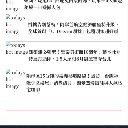
樂園！虎尾632高地免門票回歸，玩水＋4大順遊
秘境一日遊懶人包
搭機告別落枕！阿聯酋航空經濟艙座椅升級，
全球首創「U-Dream頭枕」包覆頭頸超好睡
建築迷必朝聖！忠泰美術館10週年：藤本壯介
特展打頭陣，1:5大屋根8月震撼空降台北
離市區15分鐘的嘉義祕境路線！造訪「台版神
隱少女湯屋」清豐濤月、湖景窯烤披薩與人氣私
宅咖啡