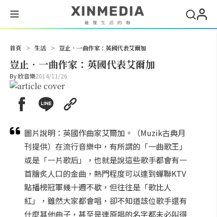
搜尋
首頁
>
生活
>
豈止．一曲作家：英國代表艾爾加
豈止．一曲作家：英國代表艾爾加
By
欣音樂
2014/11/26
圖片說明：英國作曲家艾爾加。（Muzik古典月
刊提供）在流行音樂中，有所謂的「一曲歌王」
或是「一片歌后」，也就是說這些歌手都會有一
首膾炙人口的金曲，熱門程度可以達到蟬聯KTV
點播榜冠軍幾十週不歇，但往往是「歌比人
紅」，雖然大家都會唱，卻不知道該位歌手還有
什麼其他曲子，甚至是連原唱的名字都未必叫得