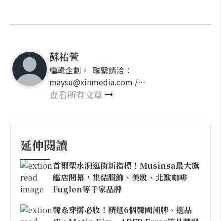
蘇祐萱
編輯企劃。 聯繫請洽：
maysu@xinmedia.com /
may860527@gmail.com
查看所有文章
延伸閱讀
首爾聖水洞逛街新指標！Musinsa最大旗
艦店開幕，集結服飾、美妝、北歐咖啡
Fuglen等千家品牌
韓系穿搭必收！精選6個韓國潮牌、選品