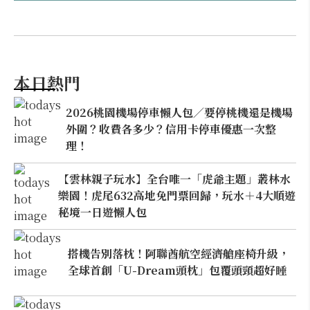
本日熱門
2026桃園機場停車懶人包／要停桃機還是機場
外圍？收費各多少？信用卡停車優惠一次整
理！
【雲林親子玩水】全台唯一「虎爺主題」叢林水
樂園！虎尾632高地免門票回歸，玩水＋4大順遊
秘境一日遊懶人包
搭機告別落枕！阿聯酋航空經濟艙座椅升級，
全球首創「U-Dream頭枕」包覆頭頸超好睡