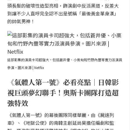
頭長髮的破壞性造型亮相，飾演劇中反派黑道，反差大
到讓不少人直呼完全認不出是號稱「最後黃金單身漢」
的帥氣男神！
這部影集的演員卡司超強大，包括蒼井優、小栗旬和竹野內豐等實力派演員
參演。圖片來源 | Netflix
《氣體人第一號》必看亮點｜日韓影
視巨頭夢幻聯手！奧斯卡團隊打造超
強特效
《氣體人第一號》的幕後團隊同樣華麗，由《屍速列
車》、《地獄公使》的南韓主創延尚昊擔任編劇和監