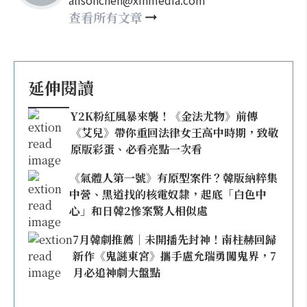
查看所有文章
延伸閱讀
Y2K粉紅風暴來襲！《金法尤物》前傳
《艾兒》帶你重回法律女王高中時期，致敬
原版彩蛋、必看亮點一次看
《氣體人第一號》有原型案件？韓版納粹集
中營、黑道找的核電奴隸，起底「白色中
心」和日韓2慘案驚人相似處
7月韓劇推薦｜未開播先封神！南柱赫回歸
新作《鬼謎東宮》攜手盧允瑞勇闖鬼界，7
月必追神劇大盤點