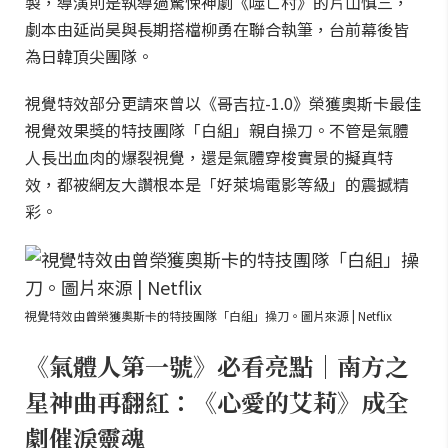
製，導演則是執導過驚悚神劇《噬亡村》的片山慎三，
劇本由延尚昊與長期搭檔柳勇在聯合執筆，台前幕後皆
為日韓頂尖團隊。
視覺特效部分更請來曾以《哥吉拉-1.0》榮獲奧斯卡最佳
視覺效果獎的特技團隊「白組」親自操刀。不管是氣體
人長出血肉的爆裂視覺，還是氣體穿梭實景的擬真特
效，都被網友大讚根本是「好萊塢電影等級」的震撼精
彩。
視覺特效由曾榮獲奧斯卡的特技團隊「白組」操刀。圖片來源 | Netflix
《氣體人第一號》必看亮點｜南方之
星神曲再翻紅：《心愛的艾莉》成全
劇催淚靈魂