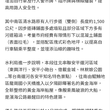
增加自行車及行人警示牌、指示牌與標線繪製，提
高用路人安全性。
其中南區清水路原有人行步道（雙側）長度約1,500
公尺，因步道磚鋪面多處塌陷且部分區域下方多有
河道箱涵，考量市府經費有限情形下以混凝土鋪面
（表面拉毛），並搭配區塊式彩色地坪，以提高自
行車騎乘平整度，並增添沿線的趣味性。
水利局進一步說明，本段往北串聯安平運河區域
（東興洋行、安平小砲台、億載金城、林默娘公園
...等台南運河各安平知名特色景點），往南由鯤鯓地
區龍崗國小天橋進入以夕陽餘暉著名的黃金海岸，
全新整修的黃金海岸船屋，像艘乘風破浪的大船，
是濱海公路最醒目的特色建築。