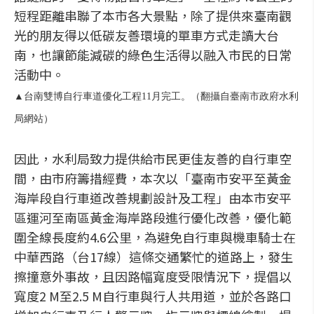
短程距離串聯了本市各大景點，除了提供來臺南觀
光的朋友得以低碳友善環境的單車方式走讀大台
南，也讓節能減碳的綠色生活得以融入市民的日常
活動中。
▲台南雙博自行車道優化工程11月完工。（翻攝自臺南市政府水利
局網站）
因此，水利局致力提供給市民更佳友善的自行車空
間，由市府籌措經費，本次以「臺南市安平至黃金
海岸段自行車道改善規劃設計及工程」由本市安平
區運河至南區黃金海岸路段進行優化改善，優化範
圍全線長度約4.6公里，為避免自行車與機車騎士在
中華西路（台17線）這條交通繁忙的道路上，發生
擦撞意外事故，且因路幅寬度受限情況下，提倡以
寬度2 M至2.5 M自行車與行人共用道，並於各路口