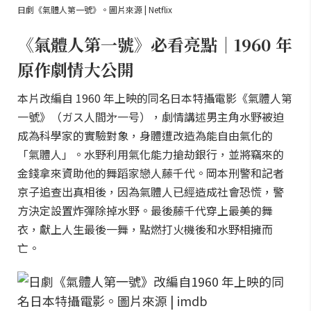
日劇《氣體人第一號》。圖片來源 | Netflix
《氣體人第一號》必看亮點｜1960 年
原作劇情大公開
本片改編自 1960 年上映的同名日本特攝電影《氣體人第
一號》（ガス人間㐧一号），劇情講述男主角水野被迫
成為科學家的實驗對象，身體遭改造為能自由氣化的
「氣體人」。水野利用氣化能力搶劫銀行，並將竊來的
金錢拿來資助他的舞蹈家戀人藤千代。岡本刑警和記者
京子追查出真相後，因為氣體人已經造成社會恐慌，警
方決定設置炸彈除掉水野。最後藤千代穿上最美的舞
衣，獻上人生最後一舞，點燃打火機後和水野相擁而
亡。