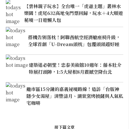
【雲林親子玩水】全台唯一「虎爺主題」叢林水
樂園！虎尾632高地免門票回歸，玩水＋4大順遊
秘境一日遊懶人包
搭機告別落枕！阿聯酋航空經濟艙座椅升級，
全球首創「U-Dream頭枕」包覆頭頸超好睡
建築迷必朝聖！忠泰美術館10週年：藤本壯介
特展打頭陣，1:5大屋根8月震撼空降台北
離市區15分鐘的嘉義祕境路線！造訪「台版神
隱少女湯屋」清豐濤月、湖景窯烤披薩與人氣私
宅咖啡
接下篇文章