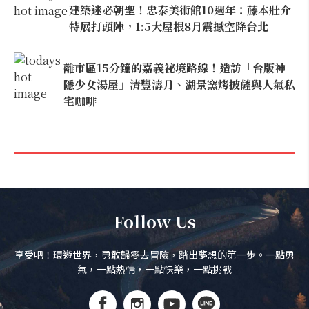
建築迷必朝聖！忠泰美術館10週年：藤本壯介
特展打頭陣，1:5大屋根8月震撼空降台北
離市區15分鐘的嘉義祕境路線！造訪「台版神
隱少女湯屋」清豐濤月、湖景窯烤披薩與人氣私
宅咖啡
Follow Us
享受吧！環遊世界，勇敢歸零去冒險，踏出夢想的第一步。一點勇
氣，一點熱情，一點快樂，一點挑戰