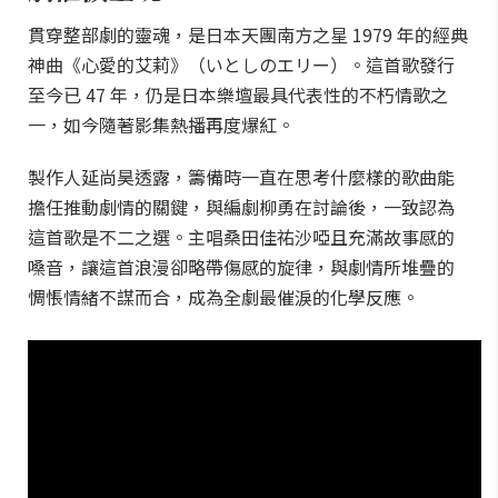
貫穿整部劇的靈魂，是日本天團南方之星 1979 年的經典
神曲《心愛的艾莉》（いとしのエリー）。這首歌發行
至今已 47 年，仍是日本樂壇最具代表性的不朽情歌之
一，如今隨著影集熱播再度爆紅。
製作人延尚昊透露，籌備時一直在思考什麼樣的歌曲能
擔任推動劇情的關鍵，與編劇柳勇在討論後，一致認為
這首歌是不二之選。主唱桑田佳祐沙啞且充滿故事感的
嗓音，讓這首浪漫卻略帶傷感的旋律，與劇情所堆疊的
惆悵情緒不謀而合，成為全劇最催淚的化學反應。