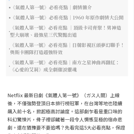
《氣體人第一號》必看亮點｜劇情簡介
《氣體人第一號》必看亮點｜1960 年原作劇情大公開
《氣體人第一號》必看亮點 ｜頂級卡司齊聚！男神造
型大崩壞、最強星三代驚豔出道
《氣體人第一號》必看亮點｜日韓影視巨頭夢幻聯手！
奧斯卡團隊打造超強特效
《氣體人第一號》必看亮點｜南方之星神曲再翻紅：
《心愛的艾莉》成全劇催淚靈魂
Netflix 最新日劇《氣體人第一號》（ガス人間）上線
後，不僅強勢登頂日本排行榜冠軍，在台灣等地也陸續
飆入前十名，掀起極高討論度。這部劇乍看是重口味的
科幻驚悚片，骨子裡卻藏著一段令人惆悵至極的宿命悲
劇。還在猶豫要不要追嗎？先看完這5大必看亮點，保證