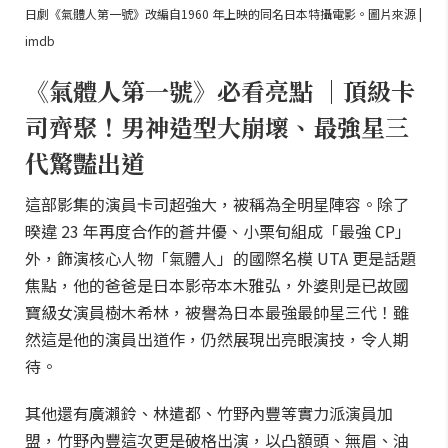
日劇《氣體人第一號》改編自1960 年上映的同名日本特攝電影。圖片來源 |
imdb
《氣體人第一號》必看亮點 ｜頂級卡
司齊聚！男神造型大崩壞、最強星三
代驚豔出道
這部影集的演員卡司超強大，被稱為全明星陣容。除了
暌違 23 年再度合作的蒼井優、小栗旬組成「最強 CP」
外，飾演核心人物「氣體人」的國際名模 UTA 更是話題
焦點，他的爸爸是日本影帝本木雅弘，外婆則是已故國
寶級女演員樹木希林，被譽為日本最強最帥星三代！雖
然這是他的演員出道作，仍然展現出亮眼演技，令人期
待。
其他還有廣瀨鈴、林遣都、竹野內豐等實力派演員加
盟，竹野內豐這次更是破格出演，以凸額頭、無眉、油