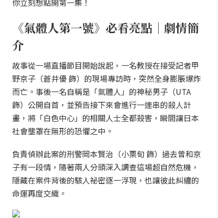
你立刻想點開第一集！
《氣體人第一號》必看亮點｜劇情簡
介
故事從一場直播節目開始說起，一名教授在接受記者甲
野京子（蒼井優 飾）的現場專訪時，突然全身膨脹爆炸
而亡。事後一名自稱是「氣體人」的神秘男子（UTA
飾）公開自首，並預告接下來會進行一連串的殺人計
畫，將「白色中心」的相關人士全都殺害，瞬間讓日本
社會壟罩在無形的恐懼之中。
負責偵辦此案的刑警岡本賢治（小栗旬 飾）過去曾和京
子有一段情，隨著兩人分頭深入調查這場超自然危機，
隱藏在案件背後的駭人祕密逐一浮現，也讓彼此糾纏的
命運再度交織。