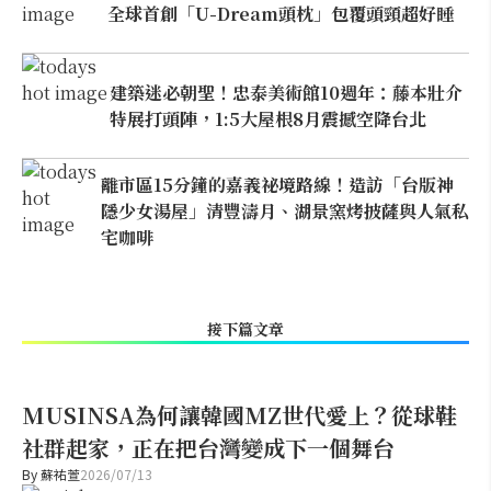
全球首創「U-Dream頭枕」包覆頭頸超好睡
建築迷必朝聖！忠泰美術館10週年：藤本壯介
特展打頭陣，1:5大屋根8月震撼空降台北
離市區15分鐘的嘉義祕境路線！造訪「台版神
隱少女湯屋」清豐濤月、湖景窯烤披薩與人氣私
宅咖啡
接下篇文章
MUSINSA為何讓韓國MZ世代愛上？從球鞋
社群起家，正在把台灣變成下一個舞台
By
蘇祐萱
2026/07/13