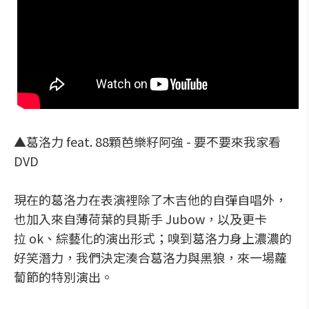
▲葛洛力 feat. 88顆芭樂籽阿強 - 要不要來我家看
DVD
現在的葛洛力在表演裡除了木吉他的自彈自唱外，
也加入來自薄荷葉的貝斯手 Jubow，以及更卡
拉 ok、綜藝化的演出形式；嗅到葛洛力身上濃濃的
好笑潛力，我們決定湊合葛洛力與黑狼，來一場蘿
蔔節的特別演出。