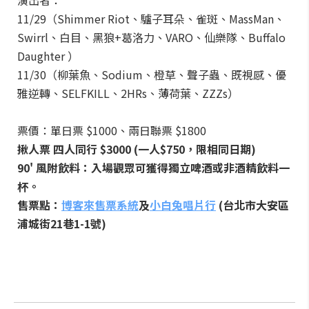
演出者：
11/29（Shimmer Riot、驢子耳朵、雀斑、MassMan、
Swirrl、白目、黑狼+葛洛力、VARO、仙樂隊、Buffalo
Daughter ）
11/30（柳葉魚、Sodium、橙草、聲子蟲、既視感、優
雅逆轉、SELFKILL、2HRs、薄荷葉、ZZZs）
票價：單日票 $1000、兩日聯票 $1800
揪人票 四人同行 $3000 (一人$750，限相同日期)
90' 風附飲料：入場觀眾可獲得獨立啤酒或非酒精飲料一
杯。
售票點：
博客來售票系統
及
小白兔唱片行
(台北市大安區
浦城街21巷1-1號)