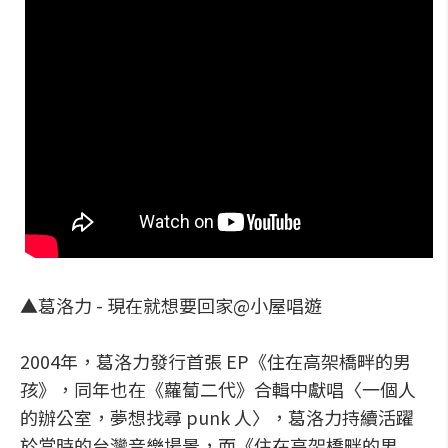
▲葛洛力 - 現在就想要回家@小屋唱遊
2004年，葛洛力發行首張 EP《住在高架橋畔的男
孩》，同年也在《蘿蔔二代》合輯中獻唱〈一個人
的辦公室，夢想找尋 punk 人〉，葛洛力持續活躍
於當時的台灣音樂場景，而《住在高架橋畔的男