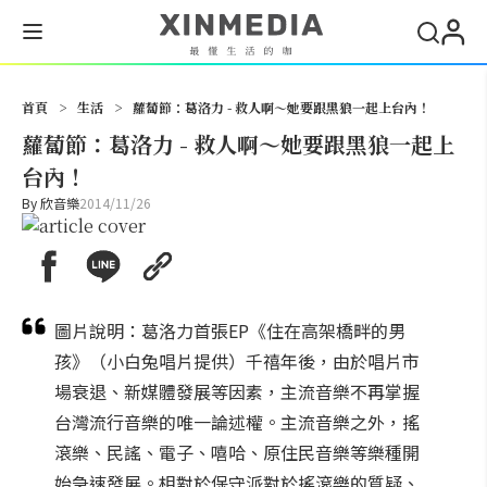
搜尋
首頁
>
生活
>
蘿蔔節：葛洛力 - 救人啊～她要跟黑狼一起上台內！
蘿蔔節：葛洛力 - 救人啊～她要跟黑狼一起上
台內！
By
欣音樂
2014/11/26
圖片說明：葛洛力首張EP《住在高架橋畔的男
孩》（小白兔唱片提供）千禧年後，由於唱片市
場衰退、新媒體發展等因素，主流音樂不再掌握
台灣流行音樂的唯一論述權。主流音樂之外，搖
滾樂、民謠、電子、嘻哈、原住民音樂等樂種開
始急速發展。相對於保守派對於搖滾樂的質疑、