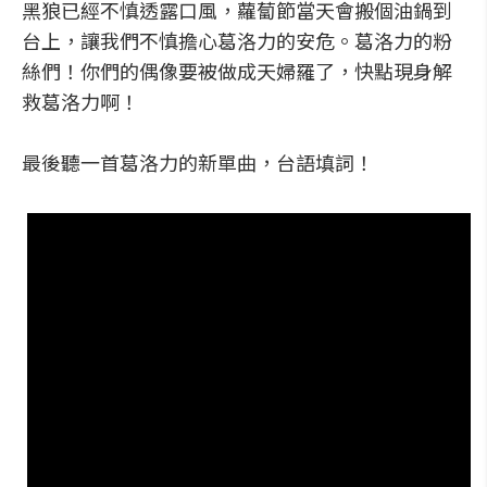
黑狼已經不慎透露口風，蘿蔔節當天會搬個油鍋到
台上，讓我們不慎擔心葛洛力的安危。葛洛力的粉
絲們！你們的偶像要被做成天婦羅了，快點現身解
救葛洛力啊！
最後聽一首葛洛力的新單曲，台語填詞！