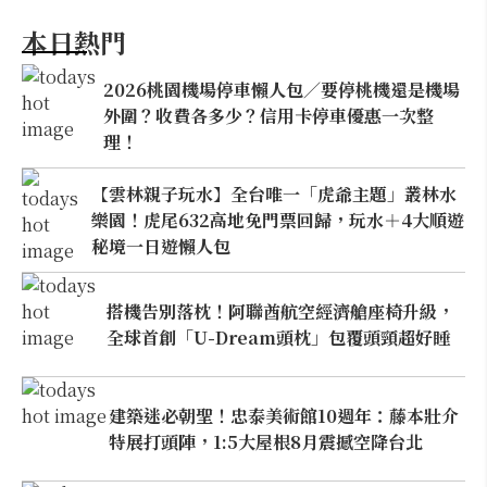
本日熱門
2026桃園機場停車懶人包／要停桃機還是機場
外圍？收費各多少？信用卡停車優惠一次整
理！
【雲林親子玩水】全台唯一「虎爺主題」叢林水
樂園！虎尾632高地免門票回歸，玩水＋4大順遊
秘境一日遊懶人包
搭機告別落枕！阿聯酋航空經濟艙座椅升級，
全球首創「U-Dream頭枕」包覆頭頸超好睡
建築迷必朝聖！忠泰美術館10週年：藤本壯介
特展打頭陣，1:5大屋根8月震撼空降台北