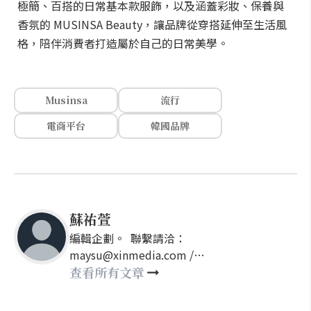
極簡、百搭的日常基本款服飾，以及涵蓋彩妝、保養與
香氛的 MUSINSA Beauty，讓品牌從穿搭延伸至生活風
格，陪伴消費者打造屬於自己的日常美學。
Musinsa
流行
電商平台
韓國品牌
蘇祐萱
編輯企劃。 聯繫請洽：
maysu@xinmedia.com /
may860527@gmail.com
查看所有文章