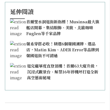
延伸閱讀
首爾聖水洞逛街新指標！Musinsa最大旗
艦店開幕，集結服飾、美妝、北歐咖啡
Fuglen等千家品牌
韓系穿搭必收！精選6個韓國潮牌、選品
店，Matin Kim、ADER Error等品牌到
韓國逛街不可錯過
逛完龐畢度直登頂樓！首爾63大廈升級，
沉浸式觀景台、解禁16年停機坪打造全新
高空藝術秘境