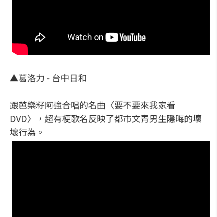
▲葛洛力 - 台中日和
跟芭樂籽阿強合唱的名曲〈要不要來我家看
DVD〉，超有梗歌名反映了都市文青男生隱晦的壞
壞行為。