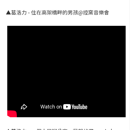
▲葛洛力 - 住在高架橋畔的男孩@控窯音樂會