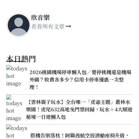
欣音樂
查看所有文章
本日熱門
2026桃園機場停車懶人包／要停桃機還是機場
外圍？收費各多少？信用卡停車優惠一次整
理！
【雲林親子玩水】全台唯一「虎爺主題」叢林水
樂園！虎尾632高地免門票回歸，玩水＋4大順遊
秘境一日遊懶人包
搭機告別落枕！阿聯酋航空經濟艙座椅升級，