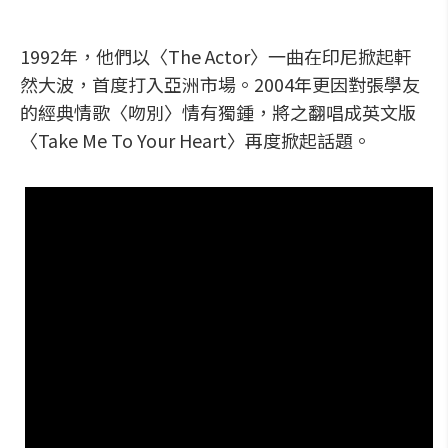
1992年，他們以〈The Actor〉一曲在印尼掀起軒
然大波，首度打入亞洲市場。2004年更因對張學友
的經典情歌〈吻別〉情有獨鍾，將之翻唱成英文版
〈Take Me To Your Heart〉再度掀起話題。