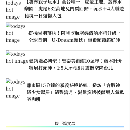
【雲林親子玩水】全台唯一「虎爺主題」叢林水
樂園！虎尾632高地免門票回歸，玩水＋4大順遊
秘境一日遊懶人包
搭機告別落枕！阿聯酋航空經濟艙座椅升級，
全球首創「U-Dream頭枕」包覆頭頸超好睡
建築迷必朝聖！忠泰美術館10週年：藤本壯介
特展打頭陣，1:5大屋根8月震撼空降台北
離市區15分鐘的嘉義祕境路線！造訪「台版神
隱少女湯屋」清豐濤月、湖景窯烤披薩與人氣私
宅咖啡
接下篇文章