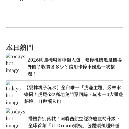
本日熱門
2026桃園機場停車懶人包／要停桃機還是機場
外圍？收費各多少？信用卡停車優惠一次整
理！
【雲林親子玩水】全台唯一「虎爺主題」叢林水
樂園！虎尾632高地免門票回歸，玩水＋4大順遊
秘境一日遊懶人包
搭機告別落枕！阿聯酋航空經濟艙座椅升級，
全球首創「U-Dream頭枕」包覆頭頸超好睡