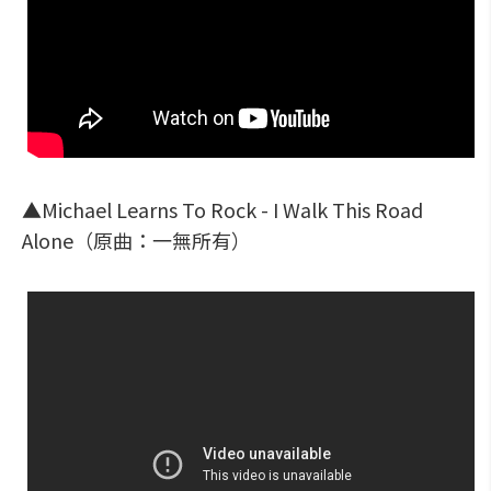
▲Michael Learns To Rock - I Walk This Road
Alone（原曲：一無所有）