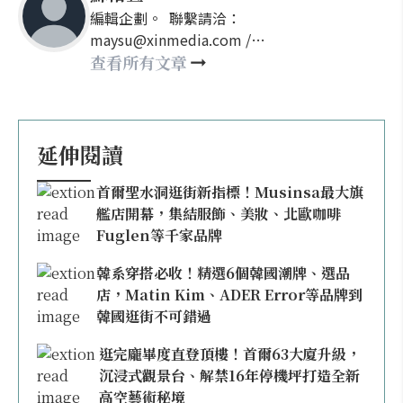
編輯企劃。 聯繫請洽：
maysu@xinmedia.com /
may860527@gmail.com
查看所有文章
延伸閱讀
首爾聖水洞逛街新指標！Musinsa最大旗
艦店開幕，集結服飾、美妝、北歐咖啡
Fuglen等千家品牌
韓系穿搭必收！精選6個韓國潮牌、選品
店，Matin Kim、ADER Error等品牌到
韓國逛街不可錯過
逛完龐畢度直登頂樓！首爾63大廈升級，
沉浸式觀景台、解禁16年停機坪打造全新
高空藝術秘境