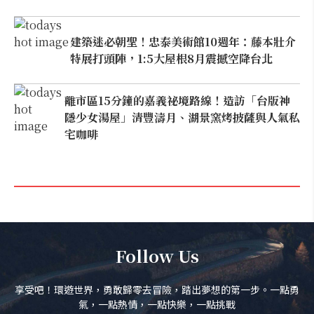
建築迷必朝聖！忠泰美術館10週年：藤本壯介
特展打頭陣，1:5大屋根8月震撼空降台北
離市區15分鐘的嘉義祕境路線！造訪「台版神
隱少女湯屋」清豐濤月、湖景窯烤披薩與人氣私
宅咖啡
Follow Us
享受吧！環遊世界，勇敢歸零去冒險，踏出夢想的第一步。一點勇
氣，一點熱情，一點快樂，一點挑戰