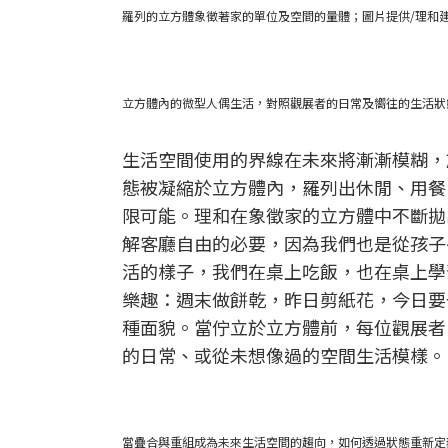
羅列的立方體象徵著家的單位及空間的量體；圖片提供/理和
立方體內的微型人偶生活，對照觀展者的日常及嚮往的生活狀
生活空間使用的界線在未來將漸漸模糊，
態被凝縮於立方體內，羅列出休閒、用餐
限可能。理和在象徵家的立方體中不斷拋
解客廳自由的必要，因為我們也是從孩子
活的樣子，我們在桌上吃飯，也在桌上學
樂趣：週末做餅乾，昨日剪紙花，今日要
種面貌。當佇立於立方體前，每位觀展者
的日常、或從未想像過的空間生活模樣。
當疊合與重組成為未來生活空間的趨向，如何透過狀態重新定