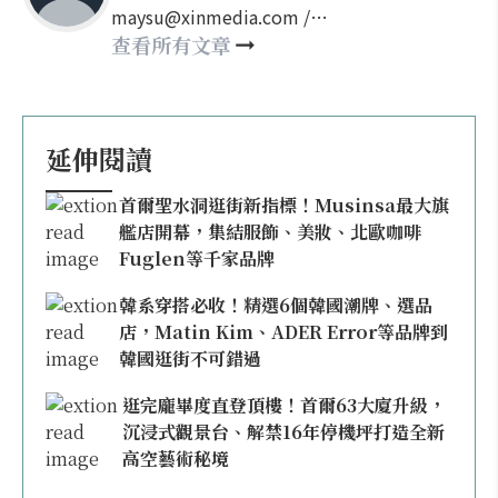
maysu@xinmedia.com /
may860527@gmail.com
查看所有文章
延伸閱讀
首爾聖水洞逛街新指標！Musinsa最大旗
艦店開幕，集結服飾、美妝、北歐咖啡
Fuglen等千家品牌
韓系穿搭必收！精選6個韓國潮牌、選品
店，Matin Kim、ADER Error等品牌到
韓國逛街不可錯過
逛完龐畢度直登頂樓！首爾63大廈升級，
沉浸式觀景台、解禁16年停機坪打造全新
高空藝術秘境