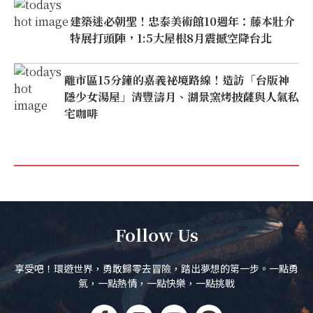
建築迷必朝聖！忠泰美術館10週年：藤本壯介
特展打頭陣，1:5大屋根8月震撼空降台北
離市區15分鐘的嘉義祕境路線！造訪「台版神
隱少女湯屋」清豐濤月、湖景窯烤披薩與人氣私
宅咖啡
Follow Us
享受吧！環遊世界，勇敢歸零去冒險，踏出夢想的第一步。一點勇
氣，一點熱情，一點快樂，一點挑戰