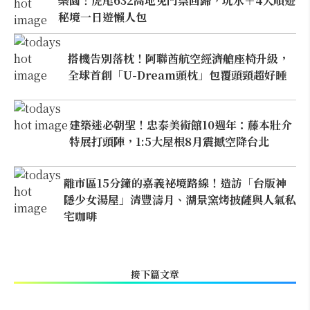
樂園！虎尾632高地免門票回歸，玩水＋4大順遊
秘境一日遊懶人包
搭機告別落枕！阿聯酋航空經濟艙座椅升級，
全球首創「U-Dream頭枕」包覆頭頸超好睡
建築迷必朝聖！忠泰美術館10週年：藤本壯介
特展打頭陣，1:5大屋根8月震撼空降台北
離市區15分鐘的嘉義祕境路線！造訪「台版神
隱少女湯屋」清豐濤月、湖景窯烤披薩與人氣私
宅咖啡
接下篇文章