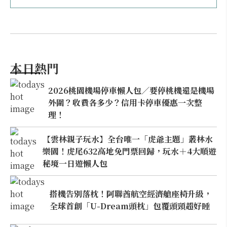
本日熱門
2026桃園機場停車懶人包／要停桃機還是機場
外圍？收費各多少？信用卡停車優惠一次整
理！
【雲林親子玩水】全台唯一「虎爺主題」叢林水
樂園！虎尾632高地免門票回歸，玩水＋4大順遊
秘境一日遊懶人包
搭機告別落枕！阿聯酋航空經濟艙座椅升級，
全球首創「U-Dream頭枕」包覆頭頸超好睡