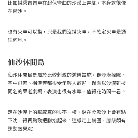
比如搭乘吉普車在起伏彎曲的沙漠上奔馳，本身就很像
在衝沙。
也有火車可以搭，只是我們沒搭火車，不確定火車是通
往何地。
仙沙休閒島
仙沙休閒島是屬於比較刺激的遊樂設施，像沙漠探險、
空中飛索、衝浪等都很受年輕人歡迎，還有以沙漠雜技
聞名的果老劇場，表演也很有水準，值得花時間一看。
走在沙漠上的腳感真的很不一樣，踏在柔軟沙上會有點
下沈，得費點勁把腳抬起來。這樣走上幾圈，應該頗有
運動效果XD