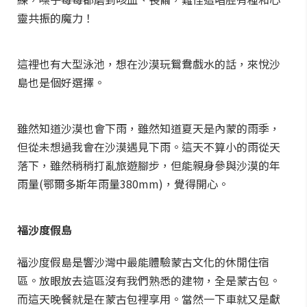
靈共振的魔力！
這裡也有大型泳池，想在沙漠玩鴛鴦戲水的話，來悅沙
島也是個好選擇。
雖然知道沙漠也會下雨，雖然知道夏天是內蒙的雨季，
但從未想過我會在沙漠遇見下雨。這天不算小的雨從天
落下，雖然稍稍打亂旅遊腳步，但能親身參與沙漠的年
雨量(鄂爾多斯年雨量380mm)，覺得開心。
福沙度假島
福沙度假島是響沙灣中最能體驗蒙古文化的休閒住宿
區。放眼放去這區沒有我們熟悉的建物，全是蒙古包。
而這天晚餐就是在蒙古包裡享用。當然一下車就又是獻