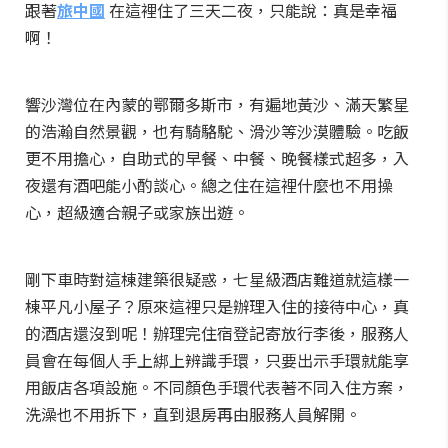
跟著
旅中國
在這裡住了三天二夜，只能說：真是幸福
啊！
響沙灣位在內蒙的鄂爾多斯市，有遍地黃沙、滿天繁星
的浩瀚自然景觀，也有騎駱駝、滑沙等沙漠體驗。吃飯
更不用擔心，自助式的早餐、中餐、晚餐樣式超多，入
夜還有酒吧能小酌談心。總之住在這裡什麼也不用操
心，超級適合親子或家族出遊。
剛下車時對這棟建築很疑惑，七星級酒店難道就這樣一
棟平凡小屋子？原來這裡只是辦理入住的接待中心，真
的酒店還沒到呢！辦理完住宿登記寄放行李後，服務人
員會在每個人手上綁上辨識手環，只要出示手環就能享
用飯店各項設施。不同顏色手環代表著不同入住方案，
洗澡也不用拆下，直到退房再由服務人員解開。