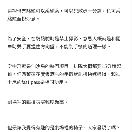
這裡也有駱駝可以乘騎乘，可以只散步十分鐘，也可乘
駱駝至悅沙島。
為了安全，在騎駱駝時是禁止攝影，意思大概就是和開
車時雙手要握住方向盤，不能划手機的道理一樣。
空中飛索是仙沙島的熱門項目，排隊大概都要15分鐘起
跳。但憑著蓮花度假酒店的手環就能排快速通道，和迪
士尼的fast pass是相同功用。
劇場裡的雜技表演難度頗高。
但最讓我覺得有趣的是劇場裡的椅子。大家發現了嗎？