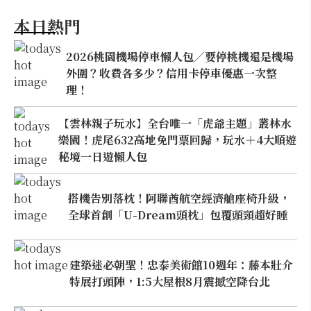
本日熱門
2026桃園機場停車懶人包／要停桃機還是機場
外圍？收費各多少？信用卡停車優惠一次整
理！
【雲林親子玩水】全台唯一「虎爺主題」叢林水
樂園！虎尾632高地免門票回歸，玩水＋4大順遊
秘境一日遊懶人包
搭機告別落枕！阿聯酋航空經濟艙座椅升級，
全球首創「U-Dream頭枕」包覆頭頸超好睡
建築迷必朝聖！忠泰美術館10週年：藤本壯介
特展打頭陣，1:5大屋根8月震撼空降台北