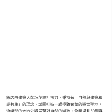
飯店由建築大師坂茂設計操刀，秉持著「自然與建築和
諧共生」的理念，試圖打造一處極致奢華的避世聖地。
流線型的木造外觀展現對自然的崇敬，全館規劃58間客