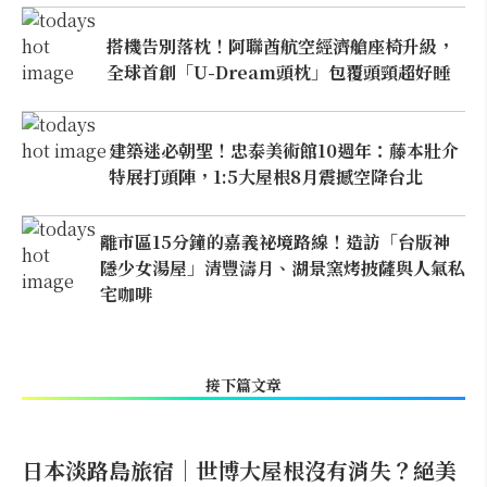
搭機告別落枕！阿聯酋航空經濟艙座椅升級，
全球首創「U-Dream頭枕」包覆頭頸超好睡
建築迷必朝聖！忠泰美術館10週年：藤本壯介
特展打頭陣，1:5大屋根8月震撼空降台北
離市區15分鐘的嘉義祕境路線！造訪「台版神
隱少女湯屋」清豐濤月、湖景窯烤披薩與人氣私
宅咖啡
接下篇文章
日本淡路島旅宿｜世博大屋根沒有消失？絕美