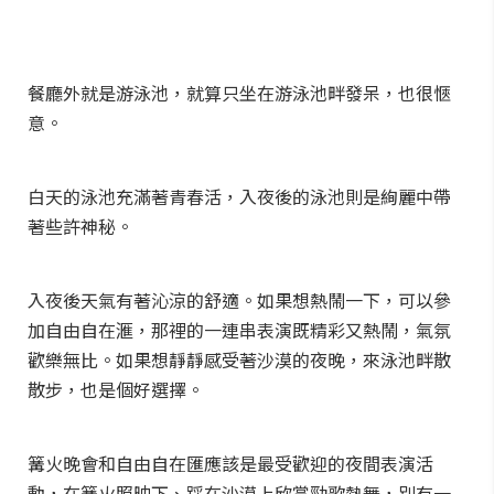
餐廳外就是游泳池，就算只坐在游泳池畔發呆，也很愜
意。
白天的泳池充滿著青春活，入夜後的泳池則是絢麗中帶
著些許神秘。
入夜後天氣有著沁涼的舒適。如果想熱鬧一下，可以參
加自由自在滙，那裡的一連串表演既精彩又熱鬧，氣氛
歡樂無比。如果想靜靜感受著沙漠的夜晚，來泳池畔散
散步，也是個好選擇。
篝火晚會和自由自在匯應該是最受歡迎的夜間表演活
動，在篝火照映下、踩在沙漠上欣賞勁歌熱舞，別有一