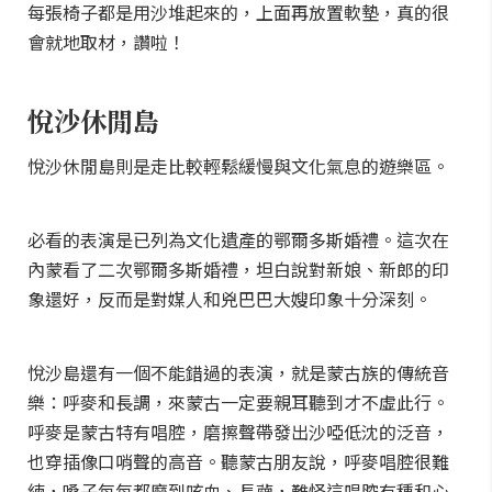
每張椅子都是用沙堆起來的，上面再放置軟墊，真的很
會就地取材，讚啦！
悅沙休閒島
悅沙休閒島則是走比較輕鬆緩慢與文化氣息的遊樂區。
必看的表演是已列為文化遺產的鄂爾多斯婚禮。這次在
內蒙看了二次鄂爾多斯婚禮，坦白說對新娘、新郎的印
象還好，反而是對媒人和兇巴巴大嫂印象十分深刻。
悅沙島還有一個不能錯過的表演，就是蒙古族的傳統音
樂：呼麥和長調，來蒙古一定要親耳聽到才不虛此行。
呼麥是蒙古特有唱腔，磨擦聲帶發出沙啞低沈的泛音，
也穿插像口哨聲的高音。聽蒙古朋友說，呼麥唱腔很難
練，嗓子每每都磨到咳血、長繭，難怪這唱腔有種和心