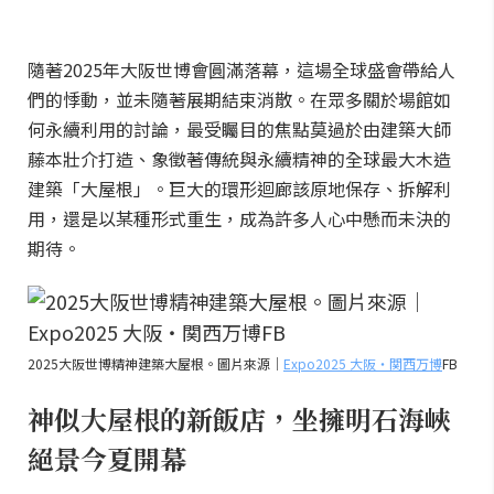
隨著2025年大阪世博會圓滿落幕，這場全球盛會帶給人
們的悸動，並未隨著展期結束消散。在眾多關於場館如
何永續利用的討論，最受矚目的焦點莫過於由建築大師
藤本壯介打造、象徵著傳統與永續精神的全球最大木造
建築「大屋根」。巨大的環形迴廊該原地保存、拆解利
用，還是以某種形式重生，成為許多人心中懸而未決的
期待。
2025大阪世博精神建築大屋根。圖片來源｜
Expo2025 大阪・関西万博
FB
神似大屋根的新飯店，坐擁明石海峽
絕景今夏開幕