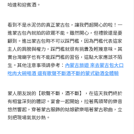
哈達和迎賓酒。
看到不是水泥仿的真正蒙古包，讓我們超開心的啦！一
進蒙古包內就拍的欲罷不能。雖然開心，但禮貌還是要
顧到。進出蒙古包時不可以踩門檻，因為門檻代表這家
主人的肩膀與權力，踩門檻就很有挑釁及輕蔑意味。其
實台灣廟字也有不能踩門檻的習俗，這點大家應該不陌
生。其他注意事項請參考：
內蒙古旅遊 來去蒙古包大口
吃肉大碗喝酒 還有歌聲不斷酒不斷的蒙式勸酒全體驗
蒙人朋友說的【歌聲不斷，酒不斷】，在這天我們終於
有相當深刻的體認。宴會一起開始，拉著馬頭琴的樂音
悠然響起，穿著蒙古服飾的姑娘歡樂唱著蒙古歌曲，立
刻把現場氣氛炒熱。