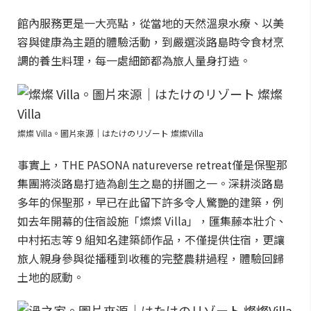
館內服務更是一大亮點，從當地的天然溫泉水療、以美
容與健康為主題的體驗活動，到嚴選淡路島時令食材烹
調的養生料理，每一處細節都為旅人量身打造。
燦燦 Villa。圖片來源｜はたけのリゾート 燦燦Villa
事實上，THE PASONA natureverse retreat僅是保聖那
集團將淡路島打造為創生之島的拼圖之一。深耕淡路島
多年的保聖那，早已在此留下許多令人驚艷的建築，例
如去年開幕的住宿設施「燦燦 Villa」，匯集藤本壯介、
中村拓志等 9 組知名建築師作品，不僅提供住宿，更讓
旅人親身參與從播種到收穫的完整農耕過程，體驗回歸
土地的感動。