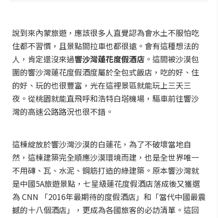
說到來內蒙旅遊，應該很多人直覺認為會水土不服怕吃
住都不習慣，且景點間拉車也都很遠。會有這種想法的
人，肯定還沒來過
響沙灣蓮花度假酒店
。這間被沙漠包
圍的響沙灣蓮花度假酒度屬於全包式飯店，吃的好、住
的好、玩的也很豐富，光在這裡景區就能玩上三天三
夜。從桃園就能直飛呼和浩特白塔機場，驅車前往響沙
灣的高速公路路況也很不錯。
這棟綻放於響沙灣沙漠的白蓮花，為了不破壞當地自
然，這棟建築完全順應沙漠環境而建，也是全世界唯一
不用磚、瓦、水泥、鋼筋打造的綠建築。原本響沙灣就
是中國5A旅遊景點，七星級蓮花度假酒店落成後又獲選
為 CNN 「
2016年最期待的度假酒店
」和「當代中國最震
撼的十八個酒店」，更成為各國旅客的必訪清單。這回