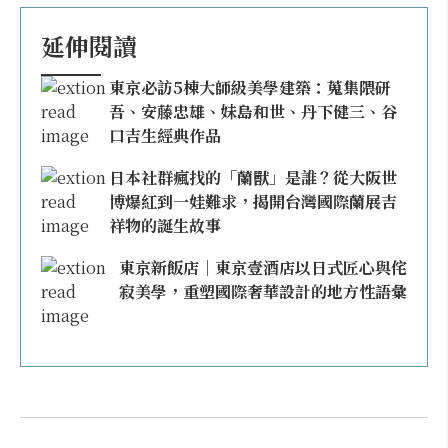
延伸閱讀
東京必訪5棟大師級美學建築：蒐集隈研
吾、安藤忠雄、妹島和世、丹下健三、谷
口吉生經典作品
日本社群瘋找的「蘭獸」是誰？從大阪世
博爆紅到一娃難求，揭開台灣國際蘭展吉
祥物的誕生故事
東京新飯店｜東京壹酒店以日式匠心與侘
寂美學，重塑國際奢華設計的地方性語彙