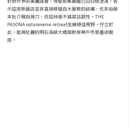
針對外界的美麗誤會，保聖那集團雖已向日媒澄清，表
示這座新飯店並非直接移植自大屋根的結構，也非由藤
本壯介親自操刀，但這絲毫不減其話題性。THE
PASONA natureverse retreat坐擁絕佳視野，佇立於
此，能將壯麗的明石海峽大橋與對岸神戶市景盡收眼
底。