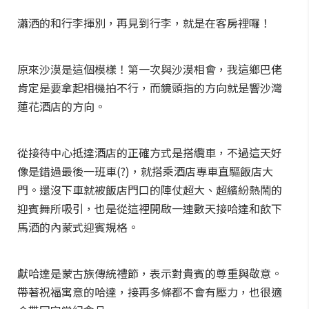
瀟洒的和行李揮別，再見到行李，就是在客房裡囉！
原來沙漠是這個模樣！第一次與沙漠相會，我這鄉巴佬
肯定是要拿起相機拍不行，而鏡頭指的方向就是響沙灣
蓮花酒店的方向。
從接待中心抵達酒店的正確方式是搭纜車，不過這天好
像是錯過最後一班車(?)，就搭乘酒店專車直驅飯店大
門。還沒下車就被飯店門口的陣仗超大、超繽紛熱鬧的
迎賓舞所吸引，也是從這裡開啟一連數天接哈達和飲下
馬酒的內蒙式迎賓規格。
獻哈達是蒙古族傳統禮節，表示對貴賓的尊重與敬意。
帶著祝福寓意的哈達，接再多條都不會有壓力，也很適