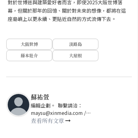
對於世博迷與建築愛好者而言，即使2025大阪世博落
幕，但關於那年的回憶、關於對未來的想像，都將在這
座島嶼上以更永續、更貼近自然的方式流傳下去。
大阪世博
淡路島
藤本壯介
大屋根
蘇祐萱
編輯企劃。 聯繫請洽：
maysu@xinmedia.com /
may860527@gmail.com
查看所有文章