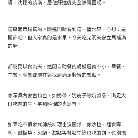
調，沈穩的裝潢，居住舒適度完全無庸置疑。
這串葡萄是真的。剛進門時看到這一籃水果，心想：是
擺飾吧？但人家真的是水果，今天吃完明天會立馬補滿
的喔！
都說民以食為天，這間自助餐的規模還真不小，早餐、
午餐、晚餐都能在這找到滿足脾胃的餐點。
像深具內蒙古特色，如奶茶、奶皮子等奶製品、滿足大
口吃肉的牛、羊類料理的肯定有。
如果吃不慣蒙式傳統料理也沒關係，像沙拉、麵食壽
司、鐵板燒、火鍋、甜點等餐點在這也吃的到。也別擔