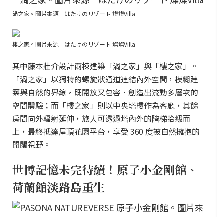
渦之家。圖片來源｜はたけのリゾート 燦燦Villa
樓之家。圖片來源｜はたけのリゾート 燦燦Villa
其中藤本壯介設計兩棟建築「渦之家」與「樓之家」。
「渦之家」以獨特的螺旋狀通道連結內外空間，模糊建
築與自然的界線，既開放又包容，創造出流動多層次的
空間體驗；而「樓之家」則以中央塔樓作為客廳，其餘
房間向外輻射延伸，旅人可透過塔內外的階梯拾級而
上，最終抵達屋頂花園平台，享受 360 度被自然擁抱的
開闊視野。
世博記憶未完待續！原子小金剛館、
荷蘭館淡路島重生