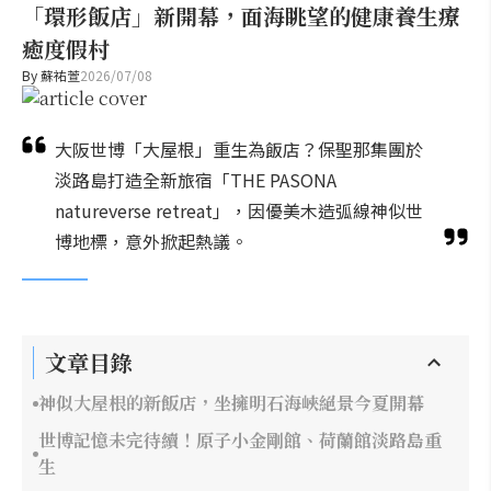
「環形飯店」新開幕，面海眺望的健康養生療
癒度假村
By
蘇祐萱
2026/07/08
大阪世博「大屋根」重生為飯店？保聖那集團於
淡路島打造全新旅宿「THE PASONA
natureverse retreat」，因優美木造弧線神似世
博地標，意外掀起熱議。
文章目錄
神似大屋根的新飯店，坐擁明石海峽絕景今夏開幕
世博記憶未完待續！原子小金剛館、荷蘭館淡路島重
生