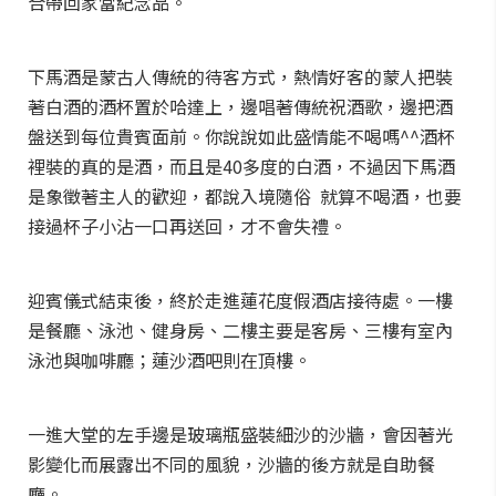
合帶回家當紀念品。
下馬酒是蒙古人傳統的待客方式，熱情好客的蒙人把裝
著白酒的酒杯置於哈達上，邊唱著傳統祝酒歌，邊把酒
盤送到每位貴賓面前。你說說如此盛情能不喝嗎^^酒杯
裡裝的真的是酒，而且是40多度的白酒，不過因下馬酒
是象徵著主人的歡迎，都說入境隨俗 就算不喝酒，也要
接過杯子小沾一口再送回，才不會失禮。
迎賓儀式結束後，終於走進蓮花度假酒店接待處。一樓
是餐廳、泳池、健身房、二樓主要是客房、三樓有室內
泳池與咖啡廳；蓮沙酒吧則在頂樓。
一進大堂的左手邊是玻璃瓶盛裝細沙的沙牆，會因著光
影變化而展露出不同的風貌，沙牆的後方就是自助餐
廳。