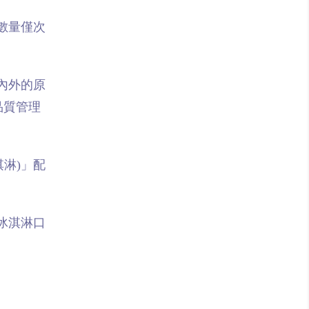
市數量僅次
國內外的原
品質管理
淇淋)」配
富冰淇淋口