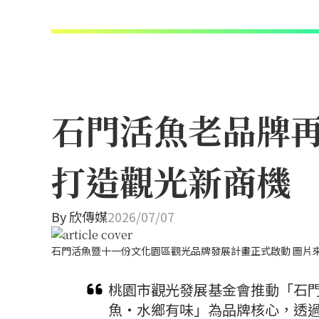
石門活魚老品牌再
打造觀光新商機
By
欣傳媒
2026/07/07
石門活魚暨十一份文化園區觀光品牌發展計畫正式啟動 圖片
桃園市觀光發展基金會推動「石
魚・水鄉有味」為品牌核心，透