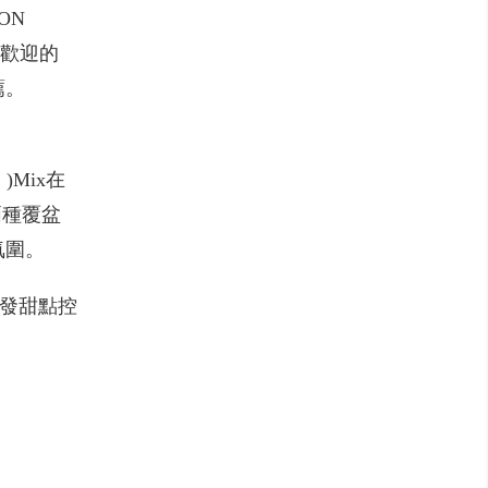
ON
受歡迎的
薦。
Mix在
兩種覆盆
氛圍。
引發甜點控