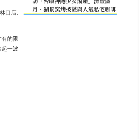
訪「台版神隱少女湯屋」清豐濤
月、湖景窯烤披薩與人氣私宅咖啡
K 林口店、
才有的限
末掀起一波