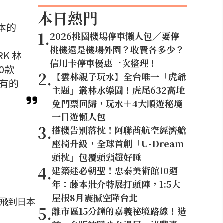
本日熱門
日本的
1
.
2026桃園機場停車懶人包／要停
桃機還是機場外圍？收費各多少？
RK 林
信用卡停車優惠一次整理！
20款
2
.
【雲林親子玩水】全台唯一「虎爺
有的
主題」叢林水樂園！虎尾632高地
免門票回歸，玩水＋4大順遊秘境
一日遊懶人包
3
.
搭機告別落枕！阿聯酋航空經濟艙
座椅升級，全球首創「U-Dream
頭枕」包覆頭頸超好睡
4
.
建築迷必朝聖！忠泰美術館10週
年：藤本壯介特展打頭陣，1:5大
屋根8月震撼空降台北
地飛到日本
5
.
離市區15分鐘的嘉義祕境路線！造