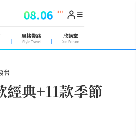
08.06
T H U
點
風格帶路
欣講堂
Style Travel
Xin Forum
發售
0款經典+11款季節