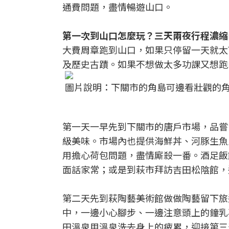
通費問題，盡情暢遊山口。
第一次到山口怎麼玩？三天兩夜行程濃縮
大費周章跑到山口，如果只停留一天就太
及歷史古蹟。如果不想做太多功課又想跑
圖片說明：下關市的角島可邊看壯觀的
第一天一早先到下關市的唐戶市場，品嘗
級美味。市場內也提供海鮮丼、河豚生魚
用擔心荷包問題，盡情廝殺一番。酒足飯
面話家常；或是到萩市拜訪吉田松陰館，
第二天先到萩陶藝美術館做做陶藝留下旅
中，一邊小心腳步、一邊注意頭上的鐘乳
田溫泉用溫泉洗去身上的疲累，迎接第三