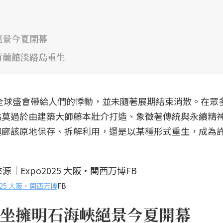
絕景今夏開幕
荷蘭館淡路島重生
場全球盛會帶給人們的悸動，並未隨著展期結束消散。在眾
點莫過於由建築大師藤本壯介打造、象徵著傳統與永續精
迴廊該原地保存、拆解利用，還是以某種形式重生，成為
2025 大阪・関西万博
FB
坐擁明石海峽絕景今夏開幕