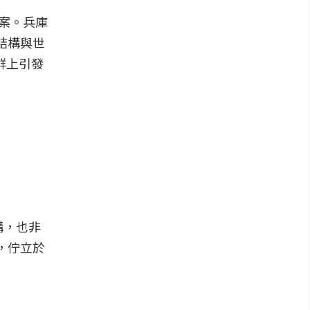
答案。兵庫
線結構與世
群上引發
構，也非
野，佇立於