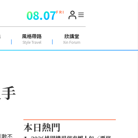
08.07
F R I
點
風格帶路
欣講堂
Style Travel
Xin Forum
上手
本日熱門
到數不