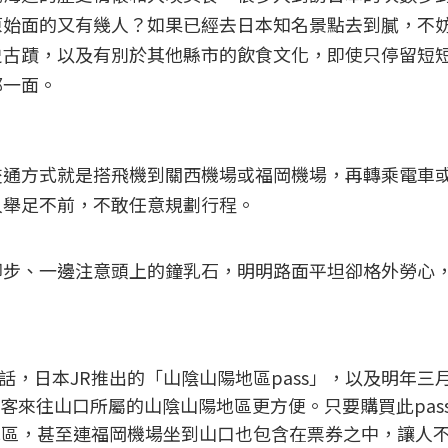
原始面的又有幾人？如果已經去日本知名景點去到膩，不
史古蹟，以及有別於其他縣市的飲食文化，即使只停留短
那一面。
交通方式就是搭飛機到關西機場或福岡機場，再轉乘電車
人舉足不前，不敢任意規劃行程。
腳步、一邊注意頭上的鐘乳石，明明路面平坦卻格外勞心
，日本JR推出的「山陰山陽地區pass」，以及明年三
遊客來往山口所屬的山陰山陽地區更方便。只要購買此pas
地區，甚至連福岡機場坐到山口也包含在票券之中，讓人