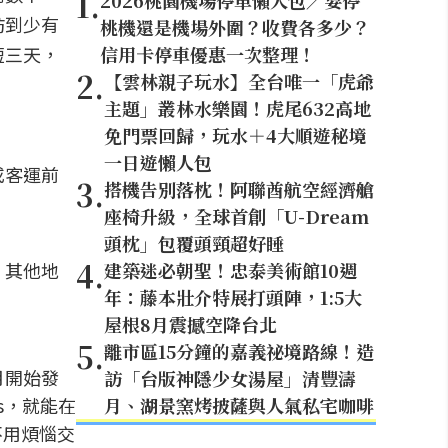
1
.
2026桃園機場停車懶人包／要停
妨到少有
桃機還是機場外圍？收費各多少？
短三天，
信用卡停車優惠一次整理！
2
.
【雲林親子玩水】全台唯一「虎爺
主題」叢林水樂園！虎尾632高地
免門票回歸，玩水＋4大順遊秘境
一日遊懶人包
或客運前
3
.
搭機告別落枕！阿聯酋航空經濟艙
座椅升級，全球首創「U-Dream
頭枕」包覆頭頸超好睡
4
.
，其他地
建築迷必朝聖！忠泰美術館10週
年：藤本壯介特展打頭陣，1:5大
屋根8月震撼空降台北
5
.
離市區15分鐘的嘉義祕境路線！造
月開始發
訪「台版神隱少女湯屋」清豐濤
s，就能在
月、湖景窯烤披薩與人氣私宅咖啡
不用煩惱交