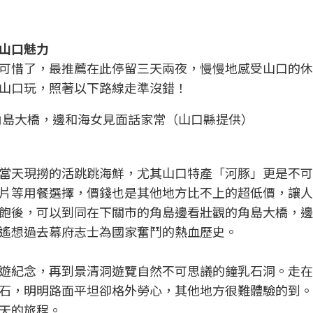
山口魅力
可惜了，最推薦在此停留三天兩夜，慢慢地感受山口的休
山口玩，照著以下路線走準沒錯！
角島大橋，邊和海女見面話家常（山口縣提供）
當天現撈的活跳跳海鮮，尤其山口特產「河豚」更是不可
片等用餐選擇，價錢也是其他地方比不上的超低價，讓人
飽後，可以到同在下關市的角島邊看壯觀的角島大橋，邊
遙想過去幕府志士為國家奮鬥的熱血歷史。
遊紀念，再到景清洞遊覽自然不可思議的鐘乳石洞。走在
石，明明路面平坦卻格外勞心，其他地方很難體驗的到。
天的旅程。