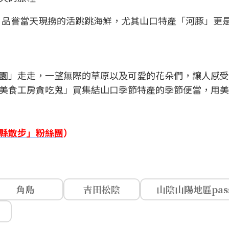
，品嘗當天現撈的活跳跳海鮮，尤其山口特產「河豚」更
園」走走，一望無際的草原以及可愛的花朵們，讓人感受
美食工房貪吃鬼」買集結山口季節特產的季節便當，用美
縣散步」粉絲團
）
角島
吉田松陰
山陰山陽地區pas