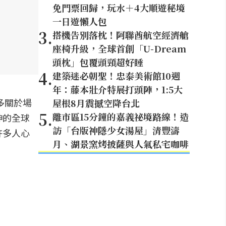
免門票回歸，玩水＋4大順遊秘境
一日遊懶人包
3
.
搭機告別落枕！阿聯酋航空經濟艙
座椅升級，全球首創「U-Dream
頭枕」包覆頭頸超好睡
4
.
建築迷必朝聖！忠泰美術館10週
年：藤本壯介特展打頭陣，1:5大
多關於場
屋根8月震撼空降台北
5
.
離市區15分鐘的嘉義祕境路線！造
神的全球
訪「台版神隱少女湯屋」清豐濤
許多人心
月、湖景窯烤披薩與人氣私宅咖啡