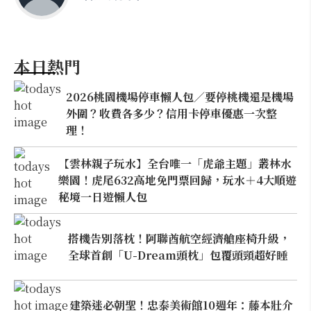
本日熱門
2026桃園機場停車懶人包／要停桃機還是機場
外圍？收費各多少？信用卡停車優惠一次整
理！
【雲林親子玩水】全台唯一「虎爺主題」叢林水
樂園！虎尾632高地免門票回歸，玩水＋4大順遊
秘境一日遊懶人包
搭機告別落枕！阿聯酋航空經濟艙座椅升級，
全球首創「U-Dream頭枕」包覆頭頸超好睡
建築迷必朝聖！忠泰美術館10週年：藤本壯介