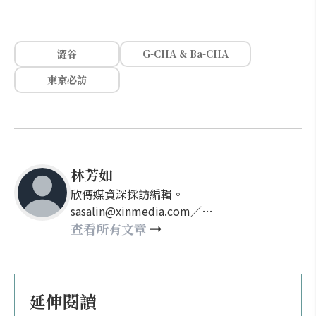
澀谷
G-CHA & Ba-CHA
東京必訪
林芳如
欣傳媒資深採訪編輯。
sasalin@xinmedia.com／
happy21917@gmail.com
查看所有文章
延伸閱讀