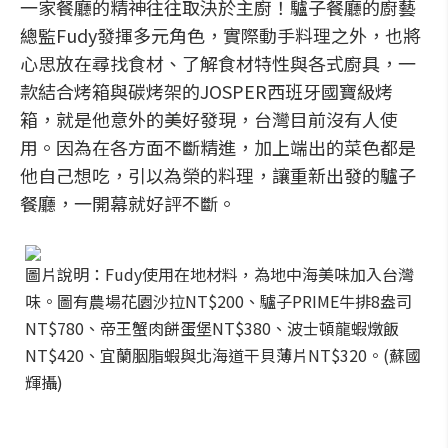
一家餐廳的精神往往取決於主廚！驢子餐廳的廚藝
總監Fudy發揮多元角色，實際動手料理之外，也將
心思放在尋找食材、了解食材特性與各式廚具，一
款結合烤箱與碳烤架的JOSPER西班牙國寶級烤
箱，就是他意外的美好發現，台灣目前沒有人使
用。因為在各方面不斷精進，加上端出的菜色都是
他自己想吃，引以為榮的料理，讓重新出發的驢子
餐廳，一開幕就好評不斷。
圖片說明：Fudy使用在地材料，為地中海美味加入台灣
味。圖有農場花園沙拉NT$200、驢子PRIME牛排8盎司
NT$780、帝王蟹肉餅蛋堡NT$380、波士頓龍蝦燉飯
NT$420、宜蘭胭脂蝦與北海道干貝薄片NT$320。(蘇國
輝攝)