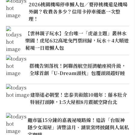
2026桃園機場停車懶人包／要停桃機還是機場
外圍？收費各多少？信用卡停車優惠一次整
理！
【雲林親子玩水】全台唯一「虎爺主題」叢林水
樂園！虎尾632高地免門票回歸，玩水＋4大順遊
秘境一日遊懶人包
搭機告別落枕！阿聯酋航空經濟艙座椅升級，
全球首創「U-Dream頭枕」包覆頭頸超好睡
建築迷必朝聖！忠泰美術館10週年：藤本壯介
特展打頭陣，1:5大屋根8月震撼空降台北
離市區15分鐘的嘉義祕境路線！造訪「台版神
隱少女湯屋」清豐濤月、湖景窯烤披薩與人氣私
宅咖啡