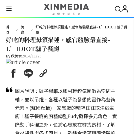
搜尋
首
美
好吃的料理毋須描述，感官體驗最直接- L’IDIOT驢子餐
>
>
頁
食
廳
好吃的料理毋須描述，感官體驗最直接-
L’IDIOT驢子餐廳
By
欣美食
2014/11/25
圖片說明：驢子餐廳以鄉村輕鬆氛圍做為空間主
軸，並以吊燈、各種以驢子為發想的畫作為藝術
元素。(蘇國輝攝)一家餐廳的精神往往取決於主
廚！驢子餐廳的廚藝總監Fudy發揮多元角色，實
際動手料理之外，也將心思放在尋找食材、了解
食材特性與各式廚具，一款結合烤箱與碳烤架的