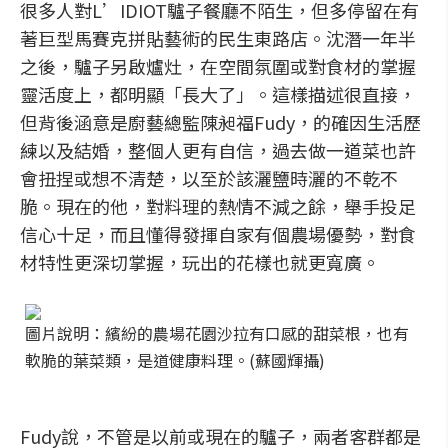
很多人對L’IDIOT驢子餐廳不陌生，但多停留在有
著巨型馬賽克拼貼藝術的民生東路店。沈潛一年半
之後，驢子另啟爐灶，在空間氛圍或對食材的掌握
靈活度上，都明顯「長大了」。這樣描述很直接，
但背後涵意是廚藝總監陳昶福Fudy，的確因生活歷
練以及結婚，整個人更有自信，過去做一道菜也許
會扭捏或想不清楚，以至於該灑鹽時灑的不乾不
脆。現在的他，對料理的熱情不減之餘，舉手投足
信心十足，而且懂得發揮自家有個農場優勢，對食
材特性更深切掌握，玩出的花樣也就更寬廣。
圖片說明：繽紛的農場花園沙拉有口感的甜菜根，也有
軟脆的葉菜類，是道健康料理。(蘇國輝攝)
Fudy說，不管是以前或現在的驢子，兩者客群都是