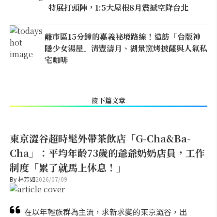
特展打頭陣，1:5大屋根8月震撼空降台北
離市區15分鐘的嘉義祕境路線！造訪「台版神
隱少女湯屋」清豐濤月、湖景窯烤披薩與人氣私
宅咖啡
接下篇文章
東京澀谷超時髦外帶茶飲店「G-Cha&Ba-
Cha」：平均年齡73歲的爺爺奶奶店員，工作
制度「累了就馬上休息！」
By
林芳如
2026/07/09
在以年輕族群為主流，求新求變的東京澀谷，出