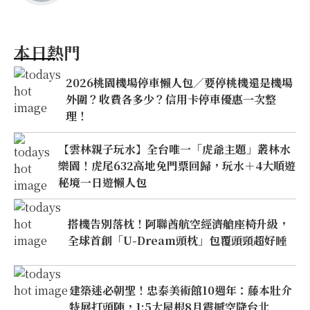
本日熱門
2026桃園機場停車懶人包／要停桃機還是機場
外圍？收費各多少？信用卡停車優惠一次整
理！
【雲林親子玩水】全台唯一「虎爺主題」叢林水
樂園！虎尾632高地免門票回歸，玩水＋4大順遊
秘境一日遊懶人包
搭機告別落枕！阿聯酋航空經濟艙座椅升級，
全球首創「U-Dream頭枕」包覆頭頸超好睡
建築迷必朝聖！忠泰美術館10週年：藤本壯介
特展打頭陣，1:5大屋根8月震撼空降台北