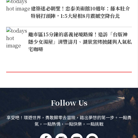
建築迷必朝聖！忠泰美術館10週年：藤本壯介
特展打頭陣，1:5大屋根8月震撼空降台北
離市區15分鐘的嘉義祕境路線！造訪「台版神
隱少女湯屋」清豐濤月、湖景窯烤披薩與人氣私
宅咖啡
Follow Us
享受吧！環遊世界，勇敢歸零去冒險，踏出夢想的第一步。一點勇
氣，一點熱情，一點快樂，一點挑戰