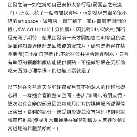
出發之前一如往常給自己安排太多行程(簡而言之玩瘋
了)，所以只花了一點時間找資料，但卻發現有很多很不
錯的art space、咖啡店，還訂到了一家由藝廊老闆開的
飯店XVA Art Hotel(十分推薦)，因此對24小時的杜拜行
程充滿了期待。結果出發前一天才開始害怕40多度的高
溫並得知最近剛好是回教徒的齋戒月，儘管是遊客在禁
食期間(日出到日落間)也不能在公共場合進食喝水，只有
有執照的餐廳和飯店能提供餐點，不過做好躲在廁所偷
吃東西的心理準備，倒也無所謂就是了。
以下是在炎熱夏天並強碰齋戒月又不夠深入的杜拜旅遊
心得，一樣適合喜歡藝文空間、書店/咖啡店的朋友們，
這次沒有音樂的部分因為齋戒月所有的娛樂場所都得停
止演出，食物的部分一樣受到影響並沒有特別吃到哪家
餐廳可推薦(倒是非常幸運地在賽普勒斯友人家裡吃到非
常道地的希臘菜哈哈。)