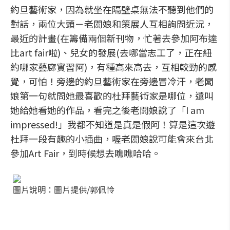
約旦藝術家，因為就坐在隔壁桌無法不聽到他們的
對話，兩位大頭－老闆娘和策展人互相詢問近況，
最近的計畫(在籌備兩個新刊物，忙著去參加阿布達
比art fair啦)、兒女的發展(去哪當志工了，正在紐
約哪家藝廊實習阿)，有種高來高去，互相較勁的感
覺，可怕！旁邊的約旦藝術家在旁邊冒冷汗，老闆
娘第一句就問她最喜歡的杜拜藝術家是哪位，還叫
她給她看她的作品，看完之後老闆娘說了「I am
impressed!」我都不知道是真是假阿！算是這次遊
杜拜一段有趣的小插曲，喔老闆娘說可能會來台北
參加Art Fair，到時候想去瞧瞧哈哈。
圖片說明：圖片提供/郭佩怜