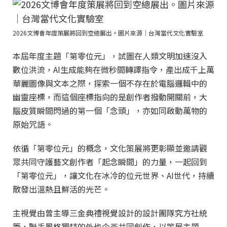
2026文博會年度策展將回到空總展出。圖片來源｜台灣當代文化實驗室
本屆年度主題「第零位元」，試圖在人類文明加速沒入
數位洪流，AI生成能夠在微秒間轉譯指令，產出成千上萬
華麗圖像與文本之際，探索一個不存在於電腦邏輯中的
幽靈座標，而這個座標指向的是創作者撥動開關前，大
腦皮質瞬間閃過的第一個「念頭」，亦如同啟動萬物的
原始咒語。
依循「第零位元」的概念，文化策展將更彰顯並邀請觀
眾共同守護藝文創作者「起念瞬間」的力量，一起回到
「第零位元」，讓文化在冰冷的位元世界、AI世代，持續
散發出溫熱且鮮活的光芒。
主視覺由曾主導三金典禮視覺設計的設計團隊究方社統
籌，聯手風格獨特的外也企画共同創作，以策展主題