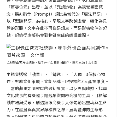
「第零位元」出發，並以「咒語造物」為視覺畫面概
念，將AI指令（Prompt）類比為當代的「魔法咒語」，
以「型隨咒語」為核心，呈現文字跨越虛實，轉化為具
體的形體。文字在此不再僅是訊息，而是形構物件的起
點，記錄從虛擬指令到物質生成的轉譯瞬間。
主視覺由究方社統籌，聯手外也企画共同創作。圖片來源｜文化部
主視覺透過「蘋果」、「鑰匙」、「人像」3個核心物
件，對應文化策展、文創品牌、IP授權的3大產業維度。
亞當的蘋果如同靈感的最初果實，以反思與映照，找尋
文化敘事的有機體；鑰匙象徵開啟商機的工具，目標解
鎖市場與受眾，創造無限商機；人像勾勒出靈魂與生命
力，在虛擬與真實界線模糊之際，展現豐沛的生命形
態。視覺畫面色彩的白藍綠色系，分別取自模擬數位介