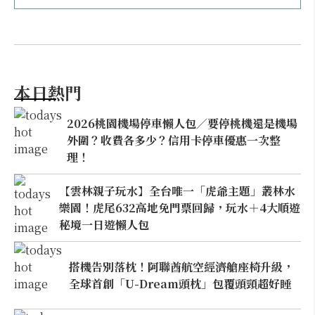
本日熱門
2026桃園機場停車懶人包／要停桃機還是機場
外圍？收費各多少？信用卡停車優惠一次整
理！
【雲林親子玩水】全台唯一「虎爺主題」叢林水
樂園！虎尾632高地免門票回歸，玩水＋4大順遊
秘境一日遊懶人包
搭機告別落枕！阿聯酋航空經濟艙座椅升級，
全球首創「U-Dream頭枕」包覆頭頸超好睡