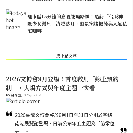
離市區15分鐘的嘉義祕境路線！造訪「台版神
隱少女湯屋」清豐濤月、湖景窯烤披薩與人氣私
宅咖啡
接下篇文章
2026文博會8月登場！首度啟用「線上預約
制」，入場方式與年度主題一次看
By
蘇祐萱
2026/07/14
2026臺灣文博會將於8月1日至31日分別於空總、
南港展覽館登場，日前公布年度主題為「第零位
元」。