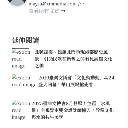
maysu@xinmedia.com /
may860527@gmail.com
查看所有文章
延伸閱讀
北號誌樓、雄鎮北門重現港都歷史風
景 引領民眾在新舊之間看見高雄文化
之美
2019臺灣文博會「文化動動動」4/24
盛大開幕！華山展場搶先看
2025臺灣文博會8月登場！主題「水風
景」主視覺由雙金設計師操刀，詮釋文化
與水的共生美學