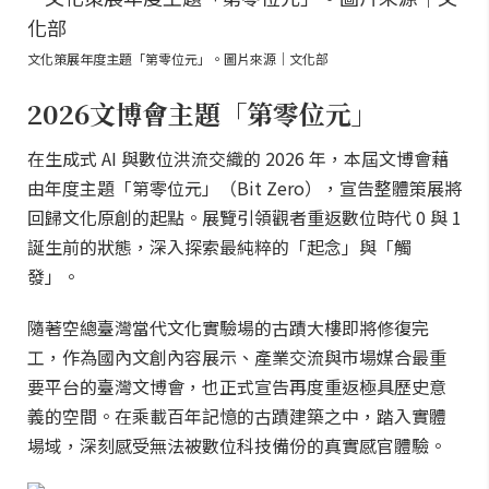
文化策展年度主題「第零位元」。圖片來源｜文化部
2026文博會主題「第零位元」
在生成式 AI 與數位洪流交織的 2026 年，本屆文博會藉
由年度主題「第零位元」（Bit Zero），宣告整體策展將
回歸文化原創的起點。展覽引領觀者重返數位時代 0 與 1
誕生前的狀態，深入探索最純粹的「起念」與「觸
發」。
隨著空總臺灣當代文化實驗場的古蹟大樓即將修復完
工，作為國內文創內容展示、產業交流與市場媒合最重
要平台的臺灣文博會，也正式宣告再度重返極具歷史意
義的空間。在乘載百年記憶的古蹟建築之中，踏入實體
場域，深刻感受無法被數位科技備份的真實感官體驗。