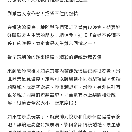
到蒙古人家作客！招架不住的熱情
在福沙渡假島，地陪幫我們預訂了蒙古包晚宴。想要好
好體驗蒙古生活的朋友，相信我，這頓「音樂不停酒不
停」的晚餐，肯定會是人生難忘回憶之一。
從早玩到晚的娛樂體驗、精彩的傳統歌舞表演
來到響沙灣後才知道其實內蒙觀光發展已經很發達，景
區商業氣息濃厚，旅客可以體驗到不同娛樂項目。包括
騎駱駝、玩高空索道、沙漠越野車、滑沙。另外這裡有
很多親子同樂的遊樂設施，甚至還有水上樂園和沙雕
展。很適合全家大小一起來度假！
如果在沙漠玩累了，就安排到悅沙和仙沙休閒島看表演
吧！無論是高空特技表演、鄂爾多斯傳統婚禮、原生態