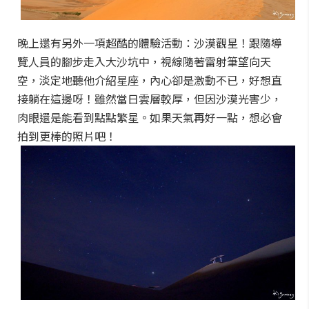
晚上還有另外一項超酷的體驗活動：沙漠觀星！跟隨導
覽人員的腳步走入大沙坑中，視線隨著雷射筆望向天
空，淡定地聽他介紹星座，內心卻是激動不已，好想直
接躺在這邊呀！雖然當日雲層較厚，但因沙漠光害少，
肉眼還是能看到點點繁星。如果天氣再好一點，想必會
拍到更棒的照片吧！