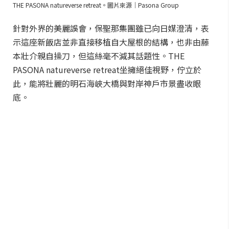
THE PASONA natureverse retreat。圖片來源｜Pasona Group
針對外界的美麗誤會，保聖那集團雖已向日媒澄清，表
示這座新飯店並非直接移植自大屋根的結構，也非由藤
本壯介親自操刀，但這絲毫不減其話題性。THE
PASONA natureverse retreat坐擁絕佳視野，佇立於
此，能將壯麗的明石海峽大橋與對岸神戶市景盡收眼
底。