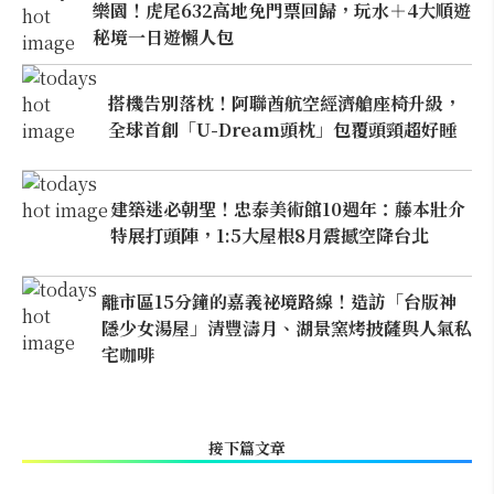
樂園！虎尾632高地免門票回歸，玩水＋4大順遊
秘境一日遊懶人包
搭機告別落枕！阿聯酋航空經濟艙座椅升級，
全球首創「U-Dream頭枕」包覆頭頸超好睡
建築迷必朝聖！忠泰美術館10週年：藤本壯介
特展打頭陣，1:5大屋根8月震撼空降台北
離市區15分鐘的嘉義祕境路線！造訪「台版神
隱少女湯屋」清豐濤月、湖景窯烤披薩與人氣私
宅咖啡
接下篇文章