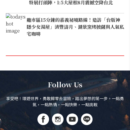
特展打頭陣，1:5大屋根8月震撼空降台北
離市區15分鐘的嘉義祕境路線！造訪「台版神
隱少女湯屋」清豐濤月、湖景窯烤披薩與人氣私
宅咖啡
Follow Us
享受吧！環遊世界，勇敢歸零去冒險，踏出夢想的第一步。一點勇
氣，一點熱情，一點快樂，一點挑戰