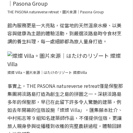
THE PASONA natureverse retreat。圖片來源｜Pasona Group
館內服務更是一大亮點，從當地的天然溫泉水療、以美
容與健康為主題的體驗活動，到嚴選淡路島時令食材烹
調的養生料理，每一處細節都為旅人量身打造。
燦燦 Villa。圖片來源｜はたけのリゾート 燦燦Villa
事實上，THE PASONA natureverse retreat僅是保聖那
集團將淡路島打造為創生之島的拼圖之一。深耕淡路島
多年的保聖那，早已在此留下許多令人驚艷的建築，例
如去年開幕的住宿設施「燦燦 Villa」，匯集藤本壯介、
中村拓志等 9 組知名建築師作品，不僅提供住宿，更讓
旅人親身參與從播種到收穫的完整農耕過程，體驗回歸