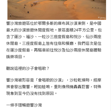
響沙灣旅遊區位於鄂爾多斯的庫布其沙漠東側，是中國
最大的沙漠旅遊休閒度假地。景區面積24平方公里，包
含了蓮沙、福沙、一粒沙三座度假島和悅沙、仙沙兩座
休閒島。三座度假島上皆有住宿和餐廳，我們這次是住
在蓮沙度假島，再驅車前往悅沙及仙沙兩座休閒島體驗
娛樂項目。
聽說這裡的沙子會唱歌？
響沙灣被形容是「會唱歌的沙漠」，沙粒乾燥時，經摩
擦會發出聲響，輕如蛙鳴，重則像飛機轟轟巨響，特殊
現象到至今仍沒有找到原因。
一條手環暢遊響沙灣