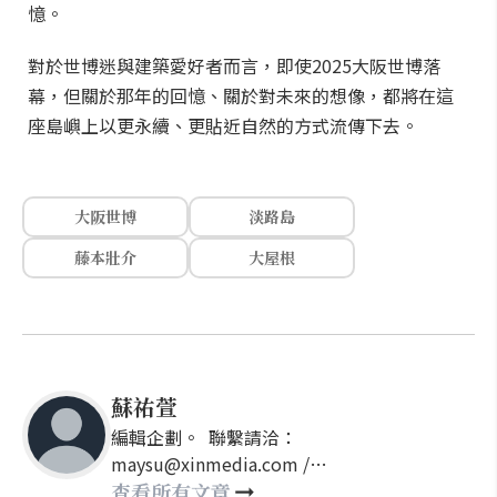
憶。
對於世博迷與建築愛好者而言，即使2025大阪世博落
幕，但關於那年的回憶、關於對未來的想像，都將在這
座島嶼上以更永續、更貼近自然的方式流傳下去。
大阪世博
淡路島
藤本壯介
大屋根
蘇祐萱
編輯企劃。 聯繫請洽：
maysu@xinmedia.com /
may860527@gmail.com
查看所有文章