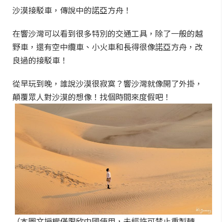
沙漠接駁車，傳說中的諾亞方舟！
在響沙灣可以看到很多特別的交通工具，除了一般的越
野車，還有空中纜車、小火車和長得很像諾亞方舟，改
良過的接駁車！
從早玩到晚，誰說沙漠很寂寞？響沙灣就像開了外掛，
顛覆眾人對沙漠的想像！找個時間來度假吧！
（本圖文授權僅限欣中國使用，未經許可禁止重製轉