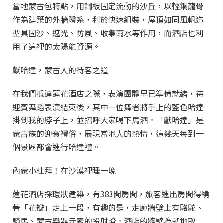
當地蒙古包特點，用鋼板固定流動的沙丘，以輕鋼龍骨
作為建築的外牆體系，利於快速組裝，屋頂如同風帆造
型具固沙、遮光、防風、收集雨水等作用，而酒店也利
用了這裡的太陽能資源。
獻哈達，蒙古人的待客之道
在我們抵達蓮花酒店之際，表演團體早已準備就緒，待
迎賓舞蹈表演結束後，其中一位舞者將手上的藍色哈達
掛到我的脖子上，並招呼大家喝下馬酒。「獻哈達」是
蒙古族的迎賓禮俗，展現當地人的熱情，這幾天每到一
個景區都會進行哈達禮。
內蒙小杜拜！在沙漠裡睡一晚
蓮花酒店採環狀建築，有383間房間，旅客進出房間得繞
著「花瓣」走上一段，有趣的是，走廊牆壁上有駱駝、
騎馬、蒙古樂器元素的投射燈。酒店的牆壁為就地取