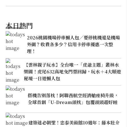
本日熱門
2026桃園機場停車懶人包／要停桃機還是機場
外圍？收費各多少？信用卡停車優惠一次整
理！
【雲林親子玩水】全台唯一「虎爺主題」叢林水
樂園！虎尾632高地免門票回歸，玩水＋4大順遊
秘境一日遊懶人包
搭機告別落枕！阿聯酋航空經濟艙座椅升級，
全球首創「U-Dream頭枕」包覆頭頸超好睡
建築迷必朝聖！忠泰美術館10週年：藤本壯介