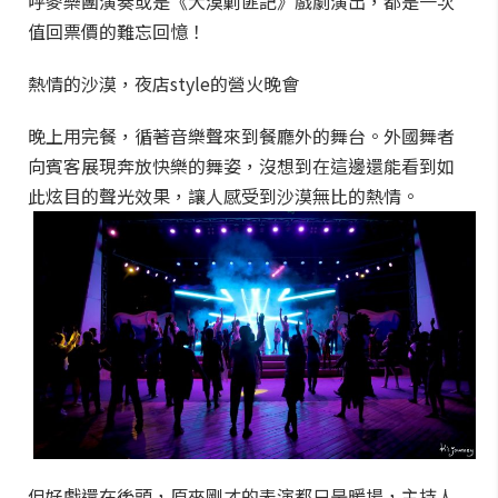
呼麥樂團演奏或是《大漠剿匪記》戲劇演出，都是一次
值回票價的難忘回憶！
熱情的沙漠，夜店style的營火晚會
晚上用完餐，循著音樂聲來到餐廳外的舞台。外國舞者
向賓客展現奔放快樂的舞姿，沒想到在這邊還能看到如
此炫目的聲光效果，讓人感受到沙漠無比的熱情。
但好戲還在後頭，原來剛才的表演都只是暖場，主持人