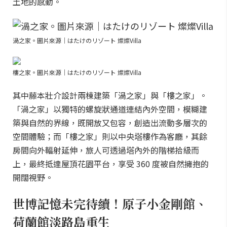
土地的感動。
渦之家。圖片來源｜はたけのリゾート 燦燦Villa
樓之家。圖片來源｜はたけのリゾート 燦燦Villa
其中藤本壯介設計兩棟建築「渦之家」與「樓之家」。
「渦之家」以獨特的螺旋狀通道連結內外空間，模糊建
築與自然的界線，既開放又包容，創造出流動多層次的
空間體驗；而「樓之家」則以中央塔樓作為客廳，其餘
房間向外輻射延伸，旅人可透過塔內外的階梯拾級而
上，最終抵達屋頂花園平台，享受 360 度被自然擁抱的
開闊視野。
世博記憶未完待續！原子小金剛館、
荷蘭館淡路島重生