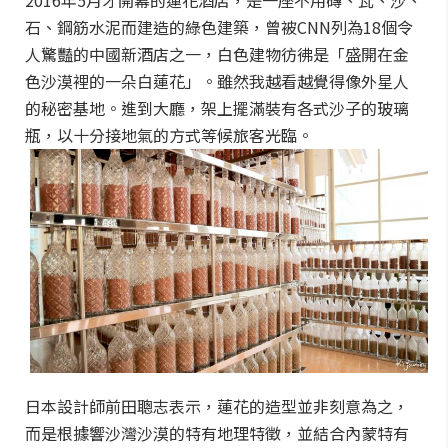
石、鋼筋水泥而建造的綠色建築，曾被CNN列為18個令
人驚豔的中國新酒店之一，白色建物彷彿是「盛開在金
色沙漠裡的一朵白蓮花」。雖然我越看越覺得像外星人
的秘密基地。進到大廳，架上擺滿裝有各式沙子的玻璃
瓶，以十分接地氣的方式等候旅客光臨。
日本設計師前田聰志表示，蓮花的造型並非刻意為之，
而是根據響沙灣沙漠的特有地理特徵，並結合內蒙特有