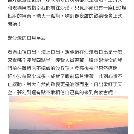
和現場舞者指引我們前往沙漠，只見那頭也有一座LED燈
投射的舞台。柴火一點燃，嗨到像夜店的歡樂晚會正式
開始！
響沙灣的日月星辰
看過山頂日出、海上日出，想像過在沙漠看日出是什麼
感覺嗎？凌晨四點半，導覽人員帶著一臉睡眼惺忪的我
們前往離飯店不遠處的沙丘頂。登高後視野果然遼闊，
細小沙粒聚少成多，成就了眼前這片滂薄，此刻心情不
止感動，對大自然的敬畏更是油然而生。日出染紅了天
空，夢幻到還有點不敢相信自己真的來到內蒙古呢！