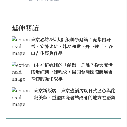
延伸閱讀
東京必訪5棟大師級美學建築：蒐集隈研
吾、安藤忠雄、妹島和世、丹下健三、谷
口吉生經典作品
日本社群瘋找的「蘭獸」是誰？從大阪世
博爆紅到一娃難求，揭開台灣國際蘭展吉
祥物的誕生故事
東京新飯店｜東京壹酒店以日式匠心與侘
寂美學，重塑國際奢華設計的地方性語彙