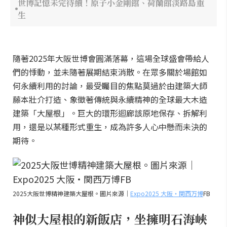
世博記憶未完待續！原子小金剛館、荷蘭館淡路島重
生
隨著2025年大阪世博會圓滿落幕，這場全球盛會帶給人
們的悸動，並未隨著展期結束消散。在眾多關於場館如
何永續利用的討論，最受矚目的焦點莫過於由建築大師
藤本壯介打造、象徵著傳統與永續精神的全球最大木造
建築「大屋根」。巨大的環形迴廊該原地保存、拆解利
用，還是以某種形式重生，成為許多人心中懸而未決的
期待。
2025大阪世博精神建築大屋根。圖片來源｜
Expo2025 大阪・関西万博
FB
神似大屋根的新飯店，坐擁明石海峽