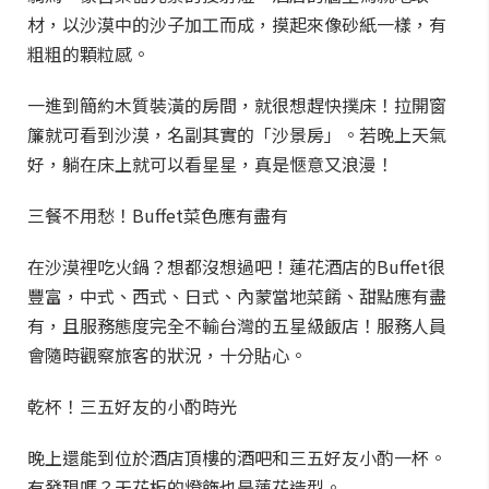
材，以沙漠中的沙子加工而成，摸起來像砂紙一樣，有
粗粗的顆粒感。
一進到簡約木質裝潢的房間，就很想趕快撲床！拉開窗
簾就可看到沙漠，名副其實的「沙景房」。若晚上天氣
好，躺在床上就可以看星星，真是愜意又浪漫！
三餐不用愁！Buffet菜色應有盡有
在沙漠裡吃火鍋？想都沒想過吧！蓮花酒店的Buffet很
豐富，中式、西式、日式、內蒙當地菜餚、甜點應有盡
有，且服務態度完全不輸台灣的五星級飯店！服務人員
會隨時觀察旅客的狀況，十分貼心。
乾杯！三五好友的小酌時光
晚上還能到位於酒店頂樓的酒吧和三五好友小酌一杯。
有發現嗎？天花板的燈飾也是蓮花造型。