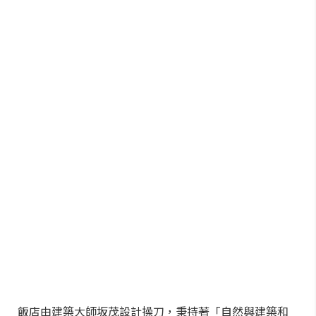
飯店由建築大師坂茂設計操刀，秉持著「自然與建築和