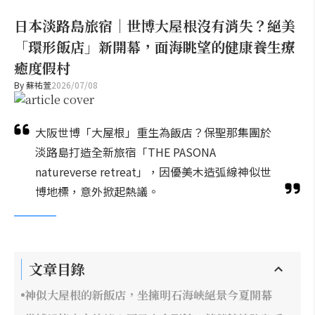
日本淡路島旅宿｜世博大屋根沒有消失？絕美
「環形飯店」新開幕，面海眺望的健康養生療
癒度假村
By
蘇祐萱
2026/07/08
大阪世博「大屋根」重生為飯店？保聖那集團於
淡路島打造全新旅宿「THE PASONA
natureverse retreat」，因優美木造弧線神似世
博地標，意外掀起熱議。
文章目錄
神似大屋根的新飯店，坐擁明石海峽絕景今夏開幕