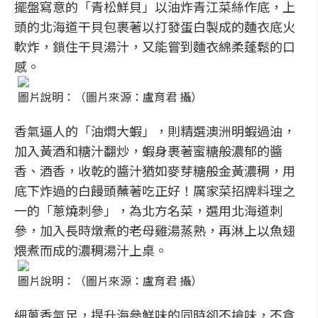
擺盤寫意的「青松鮮貝」以油炸青江菜絲作底，上
頭的北海道干貝包裹著以打發蛋白製成的麵衣底火
軟炸，鎖住干貝湯汁，又能嘗到麵衣綿柔蓬鬆的口
感。
圖片說明：（圖片來源：盧育君 攝）
香氣逼人的「油燜大蝦」，則精選澳洲明蝦過油，
加入黃酒和糖汁翻炒，蝦身裹著蜜糖般濃郁的醬
香、酒香，收乾的醬汁猶如麥芽糖般金黃濃稠，用
底下炸過的白饅頭蘸著吃正好！厲家菜招牌料理之
一的「蔥燒刺參」，為北方名菜，選用北海道刺
參，加入長時燉煮的老母雞湯蒸熟，再淋上以魚翅
煨煮而成的濃稠湯汁上桌。
圖片說明：（圖片來源：盧育君 攝）
細蔥香氣足，提升海參鮮味的同時卻不搶味，不貪