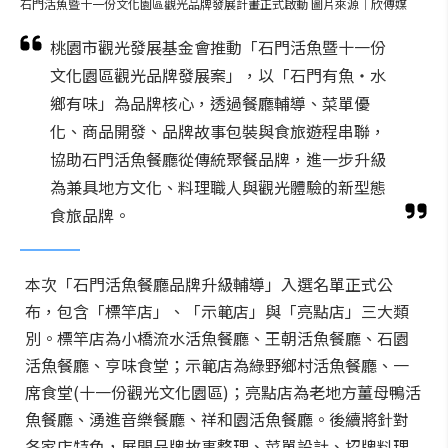
石門活魚暨十一份文化園區觀光品牌發展計畫正式啟動 圖片來源｜欣傅媒
桃園市觀光發展基金會推動「石門活魚暨十一份
文化園區觀光品牌發展案」，以「石門有魚・水
鄉有味」為品牌核心，透過餐廳輔導、菜單優
化、商品開發、品牌故事包裝與食旅遊程串聯，
協助石門活魚餐廳從傳統聚餐品牌，進一步升級
為兼具地方文化、料理職人與觀光體驗的新型態
食旅品牌。
本次「石門活魚餐廳品牌升級輔導」入選名單正式公
布，包含「標竿店」、「示範店」與「亮點店」三大類
別。標竿店為小橋流水活魚餐廳、王朝活魚餐廳、石園
活魚餐廳、亨味食堂；示範店為綠野鄉村活魚餐廳、一
席食堂(十一份觀光文化園區)；亮點店為老地方薑母鴨活
魚餐廳、湧進音樂餐廳、祥和園活魚餐廳。後續將針對
各家店特色，展開品牌故事整理、菜單設計、招牌料理