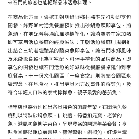
來石門的旅客也能輕鬆品味活魚料理。
在商品化方面，優選王朝與綠野鄉村將率先推動即享包
開發。綠野鄉村活魚餐廳預計推出砂鍋魚頭即享包，將
魚頭、在地配料與湯底風味標準化，讓消費者在家加熱
即可享用活魚餐廳的經典滋味；王朝活魚餐廳則規劃推
出結合三坑老壇酸菜的酸菜魚即享包，讓石門水鄉風味
及永續飲食轉化為可宅配、可伴手禮化的品牌商品，即
享包的開發也讓石門活魚的好滋味從餐廳餐桌延伸到家
庭餐桌。十一份文化園區「一席食堂」則將結合園區永
續理念、在地食材，推出更具地方故事性的酸菜魚，及
符合年輕人口味的泰式檸檬魚、親子最愛的蕃茄魚。
標竿店也將分別推出各具特色的節慶年菜。石園活魚餐
廳則以特製砂鍋魚頭、佛跳牆、筍香扣元寶、老爹的
魚、避風陶魚柳等菜色，呈現豐盛的開運年菜套餐；亨
味食堂將以鮑魚壽喜燒、蒜泥龍蝦、剁椒魚、紅燒台灣