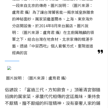
一段來自北京的傳奇。圖片說明：（圖片來源：
盧育君 攝）為了讓台灣饕客能一揭京城皇族膳食
的神秘面紗，厲家菜繼墨爾本、上海、東京海外
分店開設後，於2014年8月來台展店。圖片說
明：（圖片來源：盧育君 攝）在主廚厲曉麟的領
軍之下，結合台灣在地食材、北京家傳的精湛手
藝，透過「中菜西吃」個人套餐方式，重現道道
經典的宮
圖片說明：（圖片來源：盧育君 攝）
俗諺說：「富過三代，方知飲食。」頂著清宮御膳
招牌的厲家菜，承襲代代相傳的宮廷風味，秉持食
不厭精，膾不厭細的料理精神，沒有豪奢人家的鋪