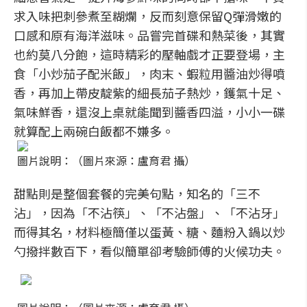
求入味把刺參煮至糊爛，反而刻意保留Q彈滑嫩的
口感和原有海洋滋味。品嘗完首碟和熱菜後，其實
也約莫八分飽，這時精彩的壓軸戲才正要登場，主
食「小炒茄子配米飯」，肉末、蝦粒用醬油炒得噴
香，再加上帶皮靛紫的細長茄子熱炒，鑊氣十足、
氣味鮮香，還沒上桌就能聞到醬香四溢，小小一碟
就算配上兩碗白飯都不嫌多。
圖片說明：（圖片來源：盧育君 攝）
甜點則是整個套餐的完美句點，知名的「三不
沾」，因為「不沾筷」、「不沾盤」、「不沾牙」
而得其名，材料極簡僅以蛋黃、糖、麵粉入鍋以炒
勺撥拌數百下，看似簡單卻考驗師傅的火候功夫。