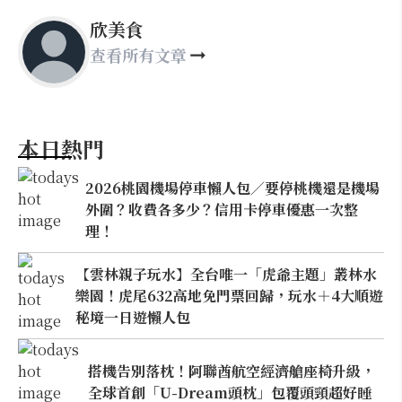
欣美食
查看所有文章
本日熱門
2026桃園機場停車懶人包／要停桃機還是機場
外圍？收費各多少？信用卡停車優惠一次整
理！
【雲林親子玩水】全台唯一「虎爺主題」叢林水
樂園！虎尾632高地免門票回歸，玩水＋4大順遊
秘境一日遊懶人包
搭機告別落枕！阿聯酋航空經濟艙座椅升級，
全球首創「U-Dream頭枕」包覆頭頸超好睡