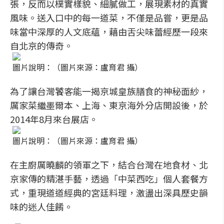
張，反而以樸實樣貌、細膩做工，展現素材的真實
風味。送入口中的每一道菜，不僅是品嘗，更是品
味當中深厚的人文底蘊，藉由舌尖味蕾經歷一段來
自北京的傳奇。
圖片說明：（圖片來源：盧育君 攝）
為了讓台灣饕客能一揭京城皇族膳食的神秘面紗，
厲家菜繼墨爾本、上海、東京海外分店開設後，於
2014年8月來台展店。
圖片說明：（圖片來源：盧育君 攝）
在主廚厲曉麟的領軍之下，結合台灣在地食材、北
京家傳的精湛手藝，透過「中菜西吃」個人套餐方
式，重現道道經典的宮廷料理，激盪出深具歷史韻
味的迷人佳餚。