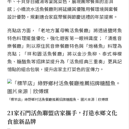
牛、干貝芽白雞湯等宴席菜色，展現團聚餐桌的澎湃
感；小橋流水活魚餐廳則將延續其優雅用餐環境與套餐
設計優勢，規劃適合家庭聚餐與節慶送禮的年菜提案。
亮點店方面，「老地方薑母鴨活魚餐廳」將透過鹽烤魚
特色料理擺盤優化，強化遊客第一眼辨識度；「湧進音
樂餐廳」則以原住民音樂餐廳特色與「炮桶魚」料理為
亮點；「祥和園活魚餐廳」將以金沙魚柳、泰式檸檬
魚、糖醋魚等招牌菜提升為「活魚經典三重奏」更具記
憶點的組合包裝，提升店家主打菜色的宣傳力。
「標竿店」綠野鄉村活魚餐廳推薦招牌糖醋魚。 圖片來源｜欣傅媒
21家石門活魚聯盟店家攜手，打造水鄉文化
食旅新品牌