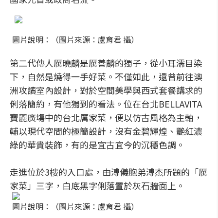
圖片說明：（圖片來源：盧育君 攝）
第二代傳人厲曉麟是厲善麟的獨子，從小耳濡目染
下，自然是燒得一手好菜。不僅如此，還曾前往澳
洲攻讀室內設計，對於空間美學與西式套餐講求的
俐落簡約，有他獨到的看法。位在台北BELLAVITA
寶麗廣塲中的台北厲家菜，便以仿古風格為主軸，
輔以現代空間的極簡設計，沒有金碧輝煌、艷紅濃
綠的華貴裝飾，有的是宜古宜今的沉穩色調。
走進位於3樓的入口處，由溥儀胞弟溥杰所題的「厲
家菜」三字，白底黑字俐落置於灰石牆面上。
圖片說明：（圖片來源：盧育君 攝）