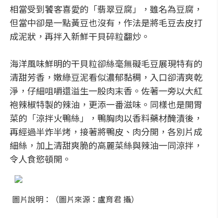
相當受到饕客喜愛的「翡翠豆腐」，雖名為豆腐，
但當中卻是一點黃豆也沒有，作法是將毛豆去皮打
成泥狀，再拌入新鮮干貝碎粒翻炒。
海洋風味鮮明的干貝粒卻絲毫無礙毛豆展現特有的
清甜芳香，嫩綠豆泥看似濃郁黏稠，入口卻清爽乾
淨，仔細咀嚼還溢生一股肉末香。佐著一旁以大紅
袍辣椒特製的辣油，更添一番滋味。同樣也是開胃
菜的「涼拌火鴨絲」，鴨胸肉以香料藥材醃漬後，
再經過半炸半烤，接著將鴨皮、肉分開，各別片成
細絲，加上清甜爽脆的高麗菜絲與辣油一同涼拌，
令人食慾頓開。
圖片說明：（圖片來源：盧育君 攝）