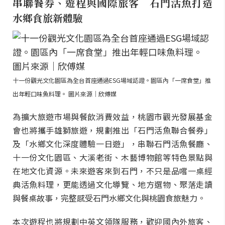
串聯餐券、遊程與國際旅客 石門活魚打造
水鄉食旅新體驗
十一份觀光文化園區為全台首座通過ESG場域認證。園區內「一席食堂」推
出年輕口味魚料理。 圖片來源｜欣傅媒
為擴大旅遊市場與餐飲消費效益，桃園市觀光發展基金
會也將攜手雄獅旅遊，規劃推出「石門活魚聯合餐券」
及「水鄉文化深度體驗一日遊」，串聯石門活魚餐廳、
十一份文化園區、大溪老街、木藝博物館等特色景點與
在地文化資源。未來遊客來到石門，不只是品嚐一桌經
典活魚料理，更能透過文化導覽、地方選物、聚落走讀
與餐桌故事，完整感受石門水鄉文化與桃園食旅魅力。
本次遊程也將規劃中英文領隊服務，歡迎國內外旅客、