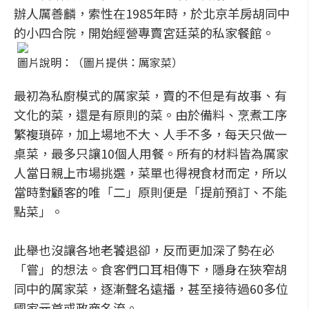
辦人厲善麟，索性在1985年時，於北京羊房胡同中
的小四合院，開始經營專賣宮廷菜的私家餐館。
圖片說明：（圖片提供：厲家菜）
最初為私廚模式的厲家菜，賣的不但是有故事、有
文化的菜，還是有原則的菜。由於備料、烹煮工序
繁複瑣碎，加上場地不大、人手不多，每天只做一
桌菜，最多只讓10個人用餐。所有的材料皆為厲家
人當日親上市場挑選，菜單也得視食材而定，所以
當時對顧客的唯「二」原則便是「提前預訂、不能
點菜」。
此舉也沒讓各地老饕退卻，反而更加深了勢在必
「嘗」的想法。食客們口耳相傳下，隱身在狹窄胡
同中的厲家菜，逐漸聲名遠播，甚至接待過60多位
國家元首或政商名流。