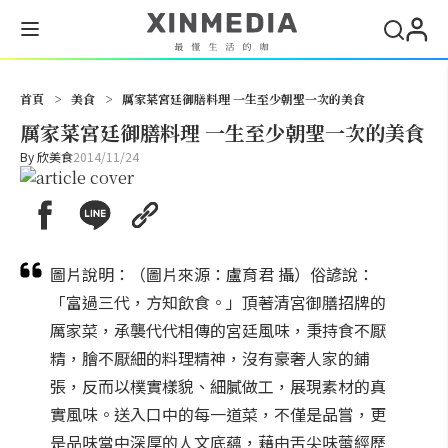
搜尋
首頁
>
美食
>
厲家菜宮廷御膳料理 一生至少朝聖一次的美食
厲家菜宮廷御膳料理 一生至少朝聖一次的美食
By
欣美食
2014/11/24
圖片說明：（圖片來源：盧育君 攝）俗諺說：
「富過三代，方知飲食。」頂著清宮御膳招牌的
厲家菜，承襲代代相傳的宮廷風味，秉持食不厭
精，膾不厭細的料理精神，沒有豪奢人家的鋪
張，反而以樸實樣貌、細膩做工，展現素材的真
實風味。送入口中的每一道菜，不僅是品嘗，更
是品味當中深厚的人文底蘊，藉由舌尖味蕾經歷