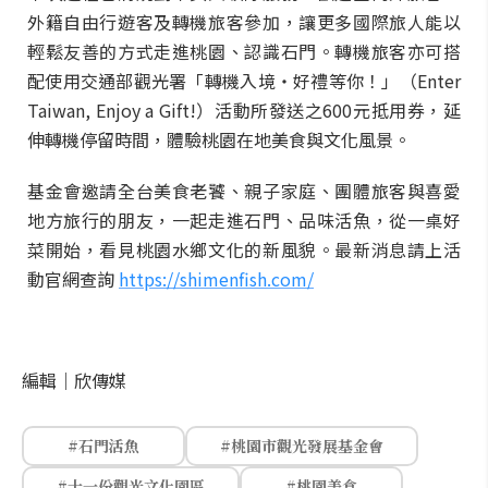
外籍自由行遊客及轉機旅客參加，讓更多國際旅人能以
輕鬆友善的方式走進桃園、認識石門。轉機旅客亦可搭
配使用交通部觀光署「轉機入境・好禮等你！」（Enter
Taiwan, Enjoy a Gift!）活動所發送之600元抵用券，延
伸轉機停留時間，體驗桃園在地美食與文化風景。
基金會邀請全台美食老饕、親子家庭、團體旅客與喜愛
地方旅行的朋友，一起走進石門、品味活魚，從一桌好
菜開始，看見桃園水鄉文化的新風貌。最新消息請上活
動官網查詢
https://shimenfish.com/
編輯｜
欣傳媒
#石門活魚
#桃園市觀光發展基金會
#十一份觀光文化園區
#桃園美食