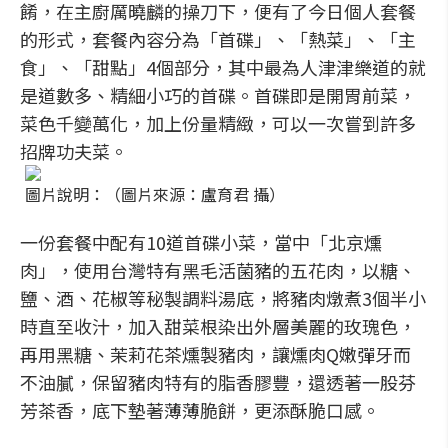
餚，在主廚厲曉麟的操刀下，便有了今日個人套餐
的形式，套餐內容分為「首碟」、「熱菜」、「主
食」、「甜點」4個部分，其中最為人津津樂道的就
是道數多、精細小巧的首碟。首碟即是開胃前菜，
菜色千變萬化，加上份量精緻，可以一次嘗到許多
招牌功夫菜。
圖片說明：（圖片來源：盧育君 攝）
一份套餐中配有10道首碟小菜，當中「北京燻
肉」，使用台灣特有黑毛活菌豬的五花肉，以糖、
鹽、酒、花椒等秘製調料湯底，將豬肉燉煮3個半小
時直至收汁，加入甜菜根染出外層美麗的玫瑰色，
再用黑糖、茉莉花茶燻製豬肉，讓燻肉Q嫩彈牙而
不油膩，保留豬肉特有的脂香膠豐，還透著一股
芬
芳茶香，底下墊著薄薄脆餅，更添酥脆口感。