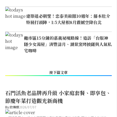
建築迷必朝聖！忠泰美術館10週年：藤本壯介
特展打頭陣，1:5大屋根8月震撼空降台北
離市區15分鐘的嘉義祕境路線！造訪「台版神
隱少女湯屋」清豐濤月、湖景窯烤披薩與人氣私
宅咖啡
接下篇文章
石門活魚老品牌再升級 小家庭套餐、即享包、
節慶年菜打造觀光新商機
By
欣傳媒
2026/07/07