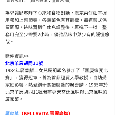
圖片說明：（圖片來源：盧育君 攝）
為求讓顧客靜下心來和食物對話，厲家菜仔細掌握
用餐和上菜節奏，各類菜色有其韻律，每道菜式保
留間隔，待味蕾稍作休息調整後，再進下一道，整
套用完至少需要2小時，優雅品味中菜少有的緩慢悠
哉。
延伸資訊>>
北京羊房胡同11號
1984年厲善麟二女兒厲莉報名參加了「國慶家宴比
賽」，獲得冠軍。曾為首都經貿大學教授，自幼受
家庭影響，熱愛鑽研食譜廚藝的厲善麟，1985年於
北京羊房胡同11號開辦專營宮廷風味與北京風味的
厲家菜。
厲家菜
（BELLAVITA 寶麗廣塲）