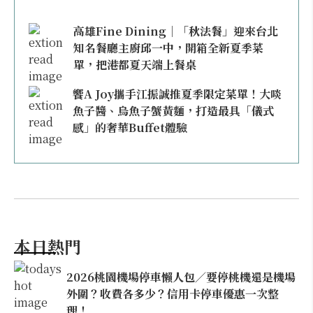
高雄Fine Dining｜「秋法餐」迎來台北
知名餐廳主廚邱一中，開箱全新夏季菜
單，把港都夏天端上餐桌
饗A Joy攜手江振誠推夏季限定菜單！大啖
魚子醬、烏魚子蟹黃麵，打造最具「儀式
感」的奢華Buffet體驗
本日熱門
2026桃園機場停車懶人包／要停桃機還是機場
外圍？收費各多少？信用卡停車優惠一次整
理！