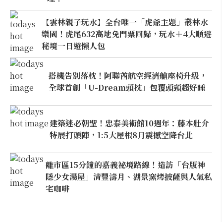
【雲林親子玩水】全台唯一「虎爺主題」叢林水
樂園！虎尾632高地免門票回歸，玩水＋4大順遊
秘境一日遊懶人包
搭機告別落枕！阿聯酋航空經濟艙座椅升級，
全球首創「U-Dream頭枕」包覆頭頸超好睡
建築迷必朝聖！忠泰美術館10週年：藤本壯介
特展打頭陣，1:5大屋根8月震撼空降台北
離市區15分鐘的嘉義祕境路線！造訪「台版神
隱少女湯屋」清豐濤月、湖景窯烤披薩與人氣私
宅咖啡