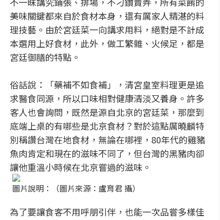
不一昧講究鋪張、排場，不刁鑽賣弄，所有菜餚的
美味關鍵都來自於食材本身，還有厲家人精湛的料
理技藝。由於宮廷菜一向講求用料，絕對是不計成
本選用上好食材，此外，做工繁雜、火候足，都是
宮廷御膳的特點。
俗話說：「藥補不如食補」，清宮皇室料理更是追
求醫食同源，所以口味相對健康清淡又養身。許多
客人也會詢問，既然是源自北京的宮廷菜，那麼到
底端上桌的有哪些是北京食材？對於這點厲曉麟特
別稱讚台灣在地食材，無論在哪裡，80年代的雞豬
魚肉肯定和現在的滋味不同了，但台灣的黑豬肉卻
讓他重溫小時候在北京嘗過的滋味。
圖片說明：（圖片來源：盧育君 攝）
為了要讓食客不用呼朋引伴，也能一次品嘗多樣佳