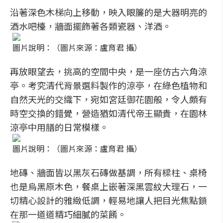
沿著深色木梯向上移動，映入眼簾的是大器明亮的
酒水吧檯，牆面擺飾著各類瓷器、洋酒。
圖片說明：（圖片來源：盧育君 攝）
再放眼望去，挑高的空間中央，是一座仿古六角涼
亭。考究清代背景選料製作的涼亭，在綠色植物和
自然天光的交織下，宛如宮廷御花園般，令人頗有
時空交換的錯覺，營造猶如清代帝王顯貴，在園林
涼亭中用膳的日常模樣。
圖片說明：（圖片來源：盧育君 攝）
地磚、牆面皆以黑灰石磚做基調，所有樑柱、桌椅
也是烏黑原木色，餐桌上嵌著深黑雲紋大理石，一
切精心設計的雅緻低調，輕易地讓人把目光焦點鎖
在那一道道精巧細膩的菜餚。