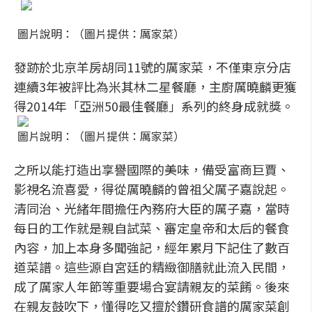
圖片說明：（圖片提供：厲家菜）
發跡於北京羊房胡同11號的厲家菜，不僅東京分店
連續3年被評比為米其林二星餐廳，主廚厲曉麟更獲
得2014年「亞洲50最佳餐廳」系列的終身成就獎。
圖片說明：（圖片提供：厲家菜）
之所以能打造出享譽國際的美味，備受富商巨賈、
影視名流喜愛，得從厲曉麟的曾祖父厲子嘉說起。
清同治、光緒年間擔任內務府大臣的厲子嘉，當時
每日的工作就是親自試菜、審定皇帝和太后的餐食
內容，加上本身多聞強記，經年累月下記住了數百
道菜譜。這些源自宮廷的精緻御膳就此流入民間，
成了厲家人年節等重要場合宴請親友的菜餚。後來
在親友鼓吹下，懂得吃又擅於鑽研食譜的厲家菜創