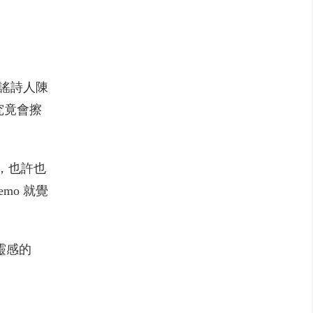
民謠詩人陳
究竟會擦
，也許也
mo 就覺
得靈感的