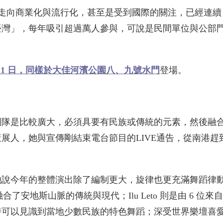
逐漸走向商業化與流行化，甚至是受到國際的關注，已經連續 
臺灣」，每年吸引超過萬人參與，可說是民間單位與公部
至 21 日，同樣於大佳河濱公園八、九號水門
登場。
團隊是比較廣大，必須具要有民族或傳統的元素，然後融
展人，她與宣傳剛結束電台節目的LIVE通告，從南港趕
她說今年的整體演出除了編制更大，旋律也更充滿舞蹈律
合了安地斯山脈的傳統與現代；Ilu Leto 則是由 6 位來
時可以見識到當地少數民族的特色舞蹈；深受世界樂壇喜