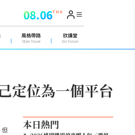
08.06
T H U
點
風格帶路
欣講堂
Style Travel
Xin Forum
己定位為一個平台
本日熱門
。但