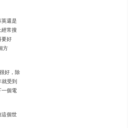
蘇英還是
上經常搜
料要好
一個方
得很好，除
年就受到
下一個電
聽這個世