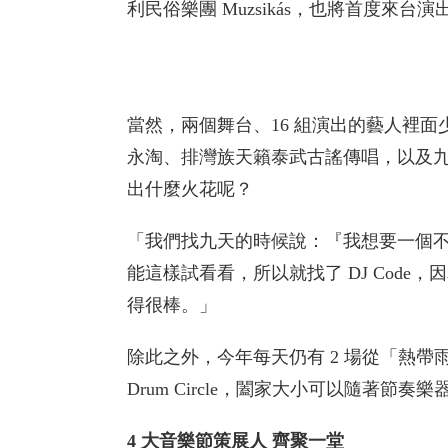
利民俗樂團 Muzsikás，也將首度來台
當然，兩個舞台、16 組演出的藝人裡面
永淘、排灣族天籟泰武古謠傳唱，以及九天
出什麼火花呢？
「我們找九天的時候說：『我想要一個不
能這樣試看看，所以就找了 DJ Code
得很棒。」
除此之外，今年每天仍有 2 場從「熱帶雨林世界音樂
Drum Circle，闔家大小可以隨著節
4
大音樂節策展人
齊聚一堂