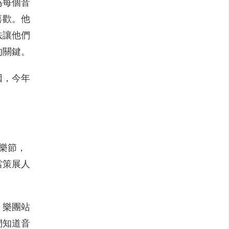
為每個音
喜歡。他
法讓他們
的關鍵。
因，今年
樂節，
當策展人
、樂團站
們知道音