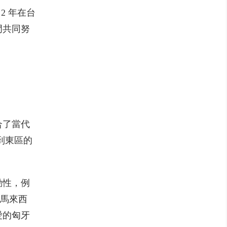
2 年在台
門共同努
合了當代
到東區的
動性，例
自馬來西
愛的匈牙