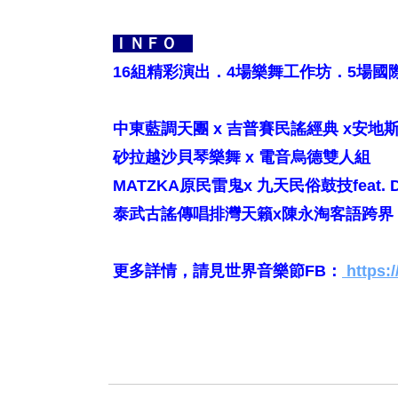
ＩＮＦＯ
16組精彩演出．4場樂舞工作坊．5場國
中東藍調天團 x 吉普賽民謠經典 x安地
砂拉越沙貝琴樂舞 x 電音烏德雙人組
MATZKA原民雷鬼x 九天民俗鼓技feat. D
泰武古謠傳唱排灣天籟x陳永淘客語跨界
更多詳情，請見世界音樂節FB：
https: