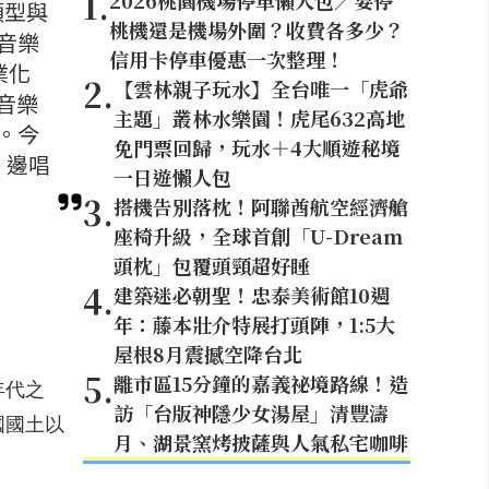
1
.
2026桃園機場停車懶人包／要停
類型與
桃機還是機場外圍？收費各多少？
音樂
信用卡停車優惠一次整理！
業化
2
.
【雲林親子玩水】全台唯一「虎爺
音樂
主題」叢林水樂園！虎尾632高地
。今
免門票回歸，玩水＋4大順遊秘境
。邊唱
一日遊懶人包
3
.
搭機告別落枕！阿聯酋航空經濟艙
座椅升級，全球首創「U-Dream
頭枕」包覆頭頸超好睡
4
.
建築迷必朝聖！忠泰美術館10週
年：藤本壯介特展打頭陣，1:5大
屋根8月震撼空降台北
5
.
離市區15分鐘的嘉義祕境路線！造
年代之
訪「台版神隱少女湯屋」清豐濤
國國土以
月、湖景窯烤披薩與人氣私宅咖啡