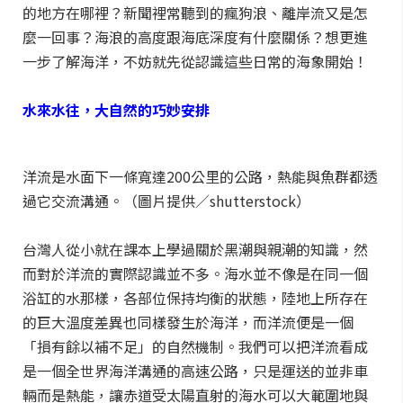
的地方在哪裡？新聞裡常聽到的瘋狗浪、離岸流又是怎
麼一回事？海浪的高度跟海底深度有什麼關係？想更進
一步了解海洋，不妨就先從認識這些日常的海象開始！
水來水往，大自然的巧妙安排
洋流是水面下一條寬達200公里的公路，熱能與魚群都透
過它交流溝通。（圖片提供／shutterstock）
台灣人從小就在課本上學過關於黑潮與親潮的知識，然
而對於洋流的實際認識並不多。海水並不像是在同一個
浴缸的水那樣，各部位保持均衡的狀態，陸地上所存在
的巨大溫度差異也同樣發生於海洋，而洋流便是一個
「損有餘以補不足」的自然機制。我們可以把洋流看成
是一個全世界海洋溝通的高速公路，只是運送的並非車
輛而是熱能，讓赤道受太陽直射的海水可以大範圍地與