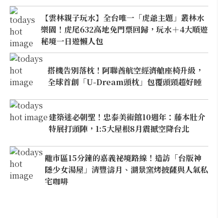
【雲林親子玩水】全台唯一「虎爺主題」叢林水
樂園！虎尾632高地免門票回歸，玩水＋4大順遊
秘境一日遊懶人包
搭機告別落枕！阿聯酋航空經濟艙座椅升級，
全球首創「U-Dream頭枕」包覆頭頸超好睡
建築迷必朝聖！忠泰美術館10週年：藤本壯介
特展打頭陣，1:5大屋根8月震撼空降台北
離市區15分鐘的嘉義祕境路線！造訪「台版神
隱少女湯屋」清豐濤月、湖景窯烤披薩與人氣私
宅咖啡