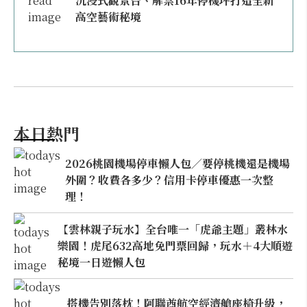
沉浸式觀景台、解禁16年停機坪打造全新
高空藝術秘境
本日熱門
2026桃園機場停車懶人包／要停桃機還是機場
外圍？收費各多少？信用卡停車優惠一次整
理！
【雲林親子玩水】全台唯一「虎爺主題」叢林水
樂園！虎尾632高地免門票回歸，玩水＋4大順遊
秘境一日遊懶人包
搭機告別落枕！阿聯酋航空經濟艙座椅升級，