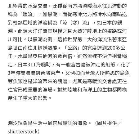
北極帶的水溫交流，此種從南方將溫暖海水往北流動的
稱為「暖流」，如黑潮，而從寒冷北方將冷水向南輸送
到較熱區域的洋流稱為「涼（寒）流」，如日本的親
潮。此類大洋洋流其規模之巨大遠非陸地上的道路或河
川可比。以黑潮為例，這條世界第二大的洋流沿著東亞
島弧由南往北輸送熱能，「公路」的寬度達到200多公
里，水量是亞馬遜河的數百倍，雖然流速不快但相當穩
定，日本311海嘯時，有一艘宮古島被沖走的舢舨，花了
3年時間漂流到台灣東岸，又例如而台灣人所熟悉的烏魚
等魚類也是洋流帶來的餽贈，尤其是寒暖流交會處更往
往會形成重要的漁場，對於陸地和海洋上的生物都同樣
產生了重大的影響。
潮汐現象是生活中最容易觀測的海象。（圖片提供／
shutterstock）