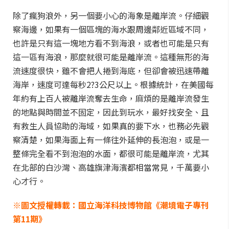
除了瘋狗浪外，另一個要小心的海象是離岸流。仔細觀
察海邊，如果有一個區塊的海水跟周邊鄰近區域不同，
也許是只有這一塊地方看不到海浪，或者也可能是只有
這一區有海浪，那麼就很可能是離岸流。這種無形的海
流速度很快，雖不會把人捲到海底，但卻會被迅速帶離
海岸，速度可達每秒2?3公尺以上。根據統計，在美國每
年約有上百人被離岸流奪去生命，麻煩的是離岸流發生
的地點與時間並不固定，因此到玩水，最好找安全、且
有救生人員協助的海域，如果真的要下水，也務必先觀
察清楚，如果海面上有一條往外延伸的長泡泡，或是一
整條完全看不到泡泡的水面，都很可能是離岸流，尤其
在北部的白沙灣、高雄旗津海濱都相當常見，千萬要小
心才行。
※圖文授權轉載：國立海洋科技博物館《潮境電子專刊
第11期》