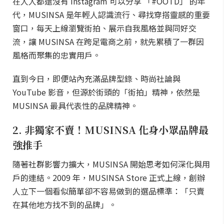
在人人都還沒有 Instagram 可以分享 「#OOTD」 的年
代，MUSINSA 是年輕人認識流行、尋找穿搭靈感的重要
窗口，每天上線瀏覽街拍、展示自我風格並與同好交
流，讓 MUSINSA 在跨足電商之前，就先累積了一群因
風格而聚集的忠實用戶。
直到今日，即便站內充滿品牌型錄、時尚社論與
YouTube 影音，但源於街頭的「街拍」精神，依然是
MUSINSA 最具代表性的品牌精神。
2. 非獨家不賣！MUSINSA 化身小眾品牌最
強推手
隨著社群影響力擴大，MUSINSA 開始思考如何深化與用
戶的連結。2009 年，MUSINSA Store 正式上線，創辦
人立下一個看似簡單卻不容易做到的選品標準：「只賣
在其他地方找不到的品牌」。