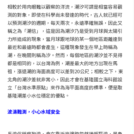
相較於用肉眼難以觀察的洋流，潮汐可謂是相當容易觀
測的對象，即使在科學尚未發達的時代，古人就已經可
以預測潮汐的週期，每天兩次，永遠準確無誤，因此又
稱之為「潮信」，這是因為潮汐乃是受到月球與太陽引
力所造成的現象，當月球跟地球的某一個地區距離達到
最近和最遠時都會產生，這種現象發生在早上時稱為
潮，在晚間則稱為汐。然而，每個地區的潮汐並不見得
都是相同的，以台灣為例，潮差最大的地方出現在馬
祖，漲退潮的海面高度可以差到20公尺；相較之下，東
北角的潮汐差就非常小，因此才會在基隆國立海科館設
立「台灣水準原點」來作為海平面高度的標準，便是取
基隆潮差小水位穩定的優點。
波濤難測，小心水域安全
長浪俗稱瘋狗浪，會在靠近岸邊時忽然捲起巨浪，景象