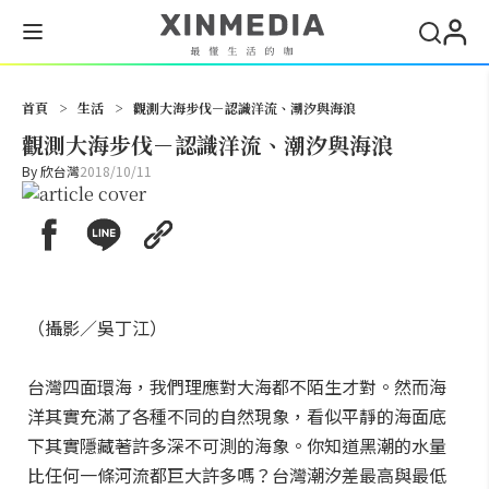
搜尋
首頁
>
生活
>
觀測大海步伐－認識洋流、潮汐與海浪
觀測大海步伐－認識洋流、潮汐與海浪
By
欣台灣
2018/10/11
（攝影／吳丁江）
台灣四面環海，我們理應對大海都不陌生才對。然而海
洋其實充滿了各種不同的自然現象，看似平靜的海面底
下其實隱藏著許多深不可測的海象。你知道黑潮的水量
比任何一條河流都巨大許多嗎？台灣潮汐差最高與最低