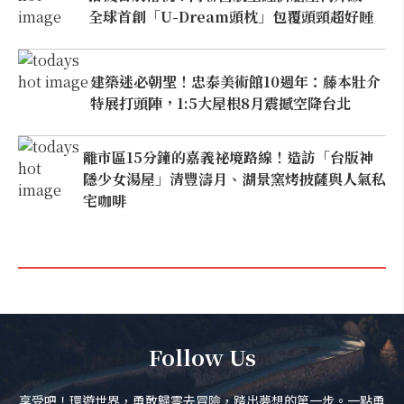
全球首創「U-Dream頭枕」包覆頭頸超好睡
建築迷必朝聖！忠泰美術館10週年：藤本壯介
特展打頭陣，1:5大屋根8月震撼空降台北
離市區15分鐘的嘉義祕境路線！造訪「台版神
隱少女湯屋」清豐濤月、湖景窯烤披薩與人氣私
宅咖啡
Follow Us
享受吧！環遊世界，勇敢歸零去冒險，踏出夢想的第一步。一點勇