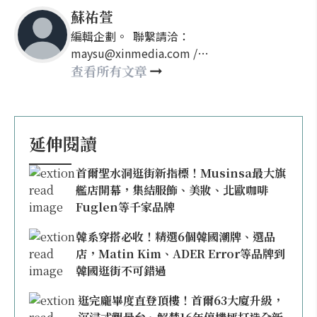
蘇祐萱
編輯企劃。 聯繫請洽：
maysu@xinmedia.com /
may860527@gmail.com
查看所有文章
延伸閱讀
首爾聖水洞逛街新指標！Musinsa最大旗
艦店開幕，集結服飾、美妝、北歐咖啡
Fuglen等千家品牌
韓系穿搭必收！精選6個韓國潮牌、選品
店，Matin Kim、ADER Error等品牌到
韓國逛街不可錯過
逛完龐畢度直登頂樓！首爾63大廈升級，