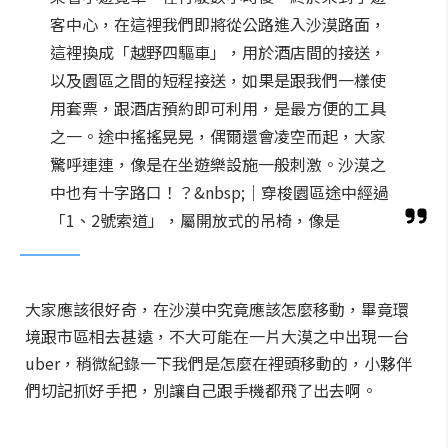
客中心，在這裡我們即將從公路進入沙漠路面，
這裡換成「越野四驅車」，用於酒店間的接送，
以及園區之間的短程接送，如果是跟我們一樣使
用套票，跟酒店預約即可利用，是最方便的工具
之一。途中搖搖晃晃，偶爾還會凌空而起，大家
驚呼連連，像是在坐遊樂設施一般刺激。沙漠之
中也有十字路口！？&nbsp;｜穿梭園區途中經過
「1、2號索道」，屬開放式的吊椅，像是
大家應該很好奇，在沙漠中究竟應該怎麼移動，畢竟環
境跟市區相去甚遠，不大可能在一片大漠之中出現一台
uber，稍微紀錄一下我們是怎麼在裡頭移動的，小夥伴
們切記抓好手把，別讓自己跟手機都飛了出去啊。