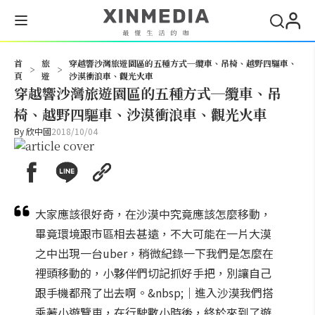
搜尋
首
旅
穿越響沙灣旅遊園區的五種方式─纜車、吊椅、越野四驅車、
>
>
頁
遊
沙漠衝浪車、觀光火車
穿越響沙灣旅遊園區的五種方式─纜車、吊
椅、越野四驅車、沙漠衝浪車、觀光火車
By
欣中國
2018/10/04
大家應該很好奇，在沙漠中究竟應該怎麼移動，
畢竟環境跟市區相去甚遠，不大可能在一片大漠
之中出現一台uber，稍微紀錄一下我們是怎麼在
裡頭移動的，小夥伴們切記抓好手把，別讓自己
跟手機都飛了出去啊。&nbsp;｜進入沙漠我們搭
乘著小遊覽車，在行駛數小時後，終於來到了遊