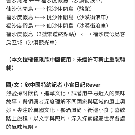
響沙灣港 ←→ 福沙度假島（沙漠衝浪車）
仙沙休閒島 ←→ 悅沙休閒島（駱駝）
福沙度假島 ←→ 悅沙休閒島（沙漠衝浪車）
福沙度假島 ←→ 仙沙休閒島（沙漠衝浪車）
福沙度假島（3號索道終點站） ←→ 福沙度假島客
房區域（沙漠觀光車）
（本文授權僅限欣中國使用，未經許可禁止重製轉
載）
圖/文：欣中國特約記者 小食日記Rever
熱愛探討飲食，追尋文化，試著用平易近人的美味
故事，帶領讀者深度理解不同國家與區域的風土奧
妙。專注於異國文化、餐酒風尚、街邊小食；喜歡
踏上旅程，以文字與照片，深入探索歸屬世界各處
的氣味氛圍。