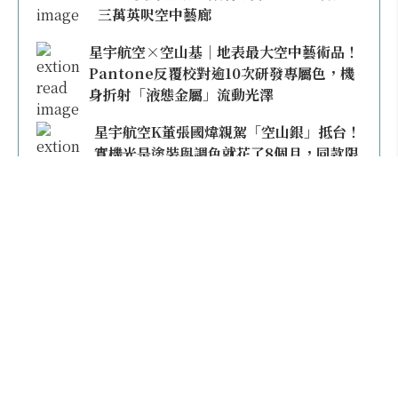
三萬英呎空中藝廊
星宇航空×空山基｜地表最大空中藝術品！
Pantone反覆校對逾10次研發專屬色，機
身折射「液態金屬」流動光澤
星宇航空K董張國煒親駕「空山銀」抵台！
實機光是塗裝與調色就花了8個月，同款限
量模型上架即秒殺
本日熱門
2026桃園機場停車懶人包／要停桃機還是機場
外圍？收費各多少？信用卡停車優惠一次整