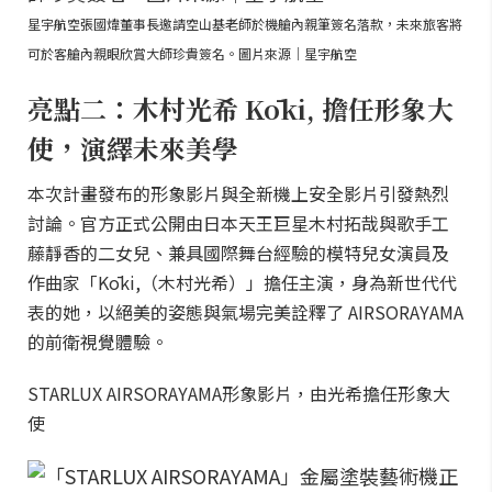
星宇航空張國煒董事長邀請空山基老師於機艙內親筆簽名落款，未來旅客將
可於客艙內親眼欣賞大師珍貴簽名。圖片來源｜星宇航空
亮點二：木村光希 Kōki, 擔任形象大
使，演繹未來美學
本次計畫發布的形象影片與全新機上安全影片引發熱烈
討論。官方正式公開由日本天王巨星木村拓哉與歌手工
藤靜香的二女兒、兼具國際舞台經驗的模特兒女演員及
作曲家「Kōki,（木村光希）」擔任主演，身為新世代代
表的她，以絕美的姿態與氣場完美詮釋了 AIRSORAYAMA
的前衛視覺體驗。
STARLUX AIRSORAYAMA形象影片，由光希擔任形象大
使