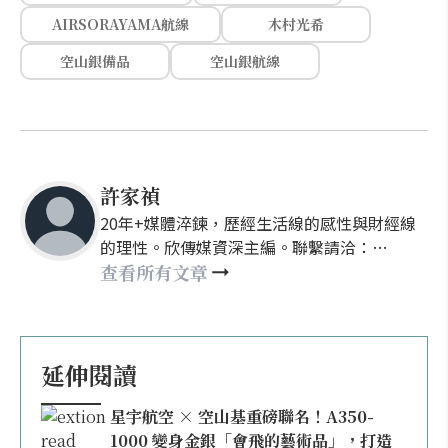
AIRSORAYAMA航線
木村光希
空山銀備品
空山銀航線
許家禎
20年+媒體淬鍊，歷經生活線的感性與財經線
的理性。欣傳媒資深主編。聯繫請洽：
nellyhsu@xinmedia.com
查看所有文章
延伸閱讀
星宇航空 × 空山基重磅聯名！A350-
1000 變身金銀「會飛的藝術品」，打造