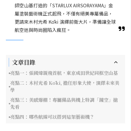
師空山基打造的「STARLUX AIRSORAYAMA」金
屬塗裝藝術機正式起飛，不僅有絕美專屬備品，
更請來木村光希 Kōki 演繹前衛大片，準備讓全球
航空迷與時尚圈陷入瘋狂。
文章目錄
亮點一：張國煒親飛首航，東京成田世紀同框空山基
亮點二：木村光希 Kōki, 擔任形象大使，演繹未來美
學
亮點三：美感爆棚！專屬備品與機上特調「鏡空」搶
先看
亮點四：哪些航線可以搭到這架藝術機？