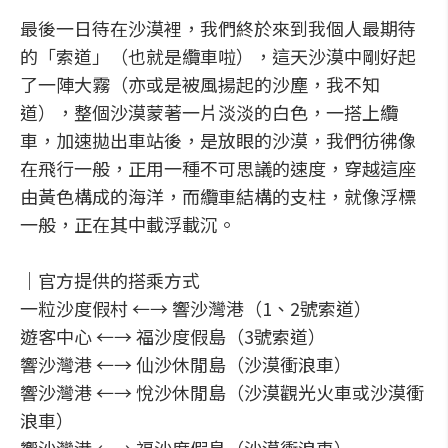
最後一日待在沙漠裡，我們終於來到我個人最期待
的「索道」（也就是纜車啦），這天沙漠中剛好起
了一陣大霧（亦或是被風揚起的沙塵，我不知
道），整個沙漠蒙著一片淡淡的白色，一搭上纜
車，加速拋出車站後，是放眼的沙漠，我們彷彿像
在飛行一般，正用一種不可思議的速度，穿越這座
由黃色構成的海洋，而纜車結構的支柱，就像浮標
一般，正在其中載浮載沉。
｜官方提供的搭乘方式
一粒沙度假村 ←→ 響沙灣港（1、2號索道）
遊客中心 ←→ 福沙度假島（3號索道）
響沙灣港 ←→ 仙沙休閒島（沙漠衝浪車）
響沙灣港 ←→ 悅沙休閒島（沙漠觀光火車或沙漠衝
浪車）