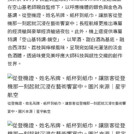
在空山基老師親自監修下，以呼應機體的銀色與金色為
基調。從登機證、姓名吊牌、紙杯到紙巾，讓旅客從登
機那一刻起就沉浸在藝術饗宴中；長程航線更推出專屬
的經濟艙與豪華經濟艙過夜包。此外，機上還提供專屬
特調「空山基特調-鏡空」，以琴酒、甜白酒為基底，融
合西洋梨、荔枝與檸檬風味，呈現宛如陽光灑落的淡金
色酒體，透過味覺完美呼應大師科技與感性交織的創作
世界。
從登機證、姓名吊牌、紙杯到紙巾，讓旅客從登機那一刻起就沉浸在藝術饗
宴中。圖片來源｜星宇航空