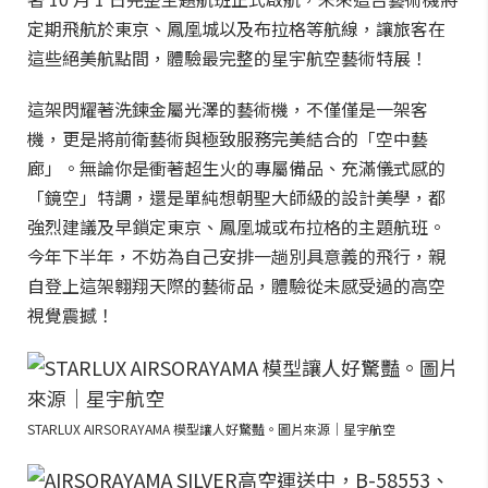
定期飛航於東京、鳳凰城以及布拉格等航線，讓旅客在
這些絕美航點間，體驗最完整的星宇航空藝術特展！
這架閃耀著洗鍊金屬光澤的藝術機，不僅僅是一架客
機，更是將前衛藝術與極致服務完美結合的「空中藝
廊」。無論你是衝著超生火的專屬備品、充滿儀式感的
「鏡空」特調，還是單純想朝聖大師級的設計美學，都
強烈建議及早鎖定東京、鳳凰城或布拉格的主題航班。
今年下半年，不妨為自己安排一趟別具意義的飛行，親
自登上這架翱翔天際的藝術品，體驗從未感受過的高空
視覺震撼！
STARLUX AIRSORAYAMA 模型讓人好驚豔。圖片來源｜星宇航空