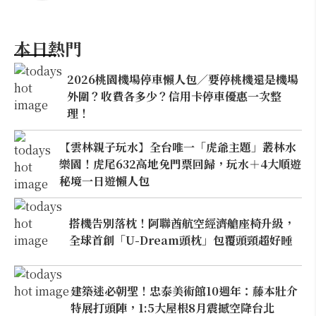
本日熱門
2026桃園機場停車懶人包／要停桃機還是機場
外圍？收費各多少？信用卡停車優惠一次整
理！
【雲林親子玩水】全台唯一「虎爺主題」叢林水
樂園！虎尾632高地免門票回歸，玩水＋4大順遊
秘境一日遊懶人包
搭機告別落枕！阿聯酋航空經濟艙座椅升級，
全球首創「U-Dream頭枕」包覆頭頸超好睡
建築迷必朝聖！忠泰美術館10週年：藤本壯介
特展打頭陣，1:5大屋根8月震撼空降台北