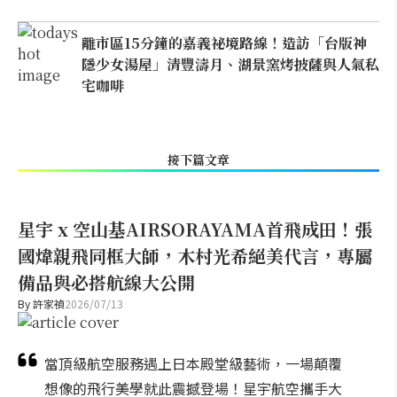
離市區15分鐘的嘉義祕境路線！造訪「台版神
隱少女湯屋」清豐濤月、湖景窯烤披薩與人氣私
宅咖啡
接下篇文章
星宇 x 空山基AIRSORAYAMA首飛成田！張
國煒親飛同框大師，木村光希絕美代言，專屬
備品與必搭航線大公開
By
許家禎
2026/07/13
當頂級航空服務遇上日本殿堂級藝術，一場顛覆
想像的飛行美學就此震撼登場！星宇航空攜手大