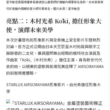
星宇航空張國煒董事長邀請空山基老師於機艙內親筆簽名落款，未來旅客將
可於客艙內親眼欣賞大師珍貴簽名。圖片來源｜星宇航空
亮點二：木村光希 Kōki, 擔任形象大
使，演繹未來美學
本次計畫發布的形象影片與全新機上安全影片引發熱烈
討論。官方正式公開由日本天王巨星木村拓哉與歌手工
藤靜香的二女兒、兼具國際舞台經驗的模特兒女演員及
作曲家「Kōki,（木村光希）」擔任主演，身為新世代代
表的她，以絕美的姿態與氣場完美詮釋了 AIRSORAYAMA
的前衛視覺體驗。
STARLUX AIRSORAYAMA形象影片，由光希擔任形象大
使