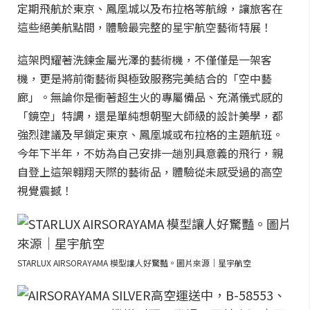
定期飛航於東京、鳳凰城以及布拉格等航線，讓旅客在
這些絕美航點間，體驗最完整的星宇航空藝術特展！
這架閃耀著洗鍊金屬光澤的藝術機，不僅僅是一架客
機，更是將前衛藝術與極致服務完美結合的「空中藝
廊」。無論你是衝著超生火的專屬備品、充滿儀式感的
「鏡空」特調，還是單純想朝聖大師級的設計美學，都
強烈建議及早鎖定東京、鳳凰城或布拉格的主題航班。
今年下半年，不妨為自己安排一趟別具意義的飛行，親
自登上這架翱翔天際的藝術品，體驗從未感受過的高空
視覺震撼！
STARLUX AIRSORAYAMA 模型讓人好驚豔。圖片來源｜星宇航空