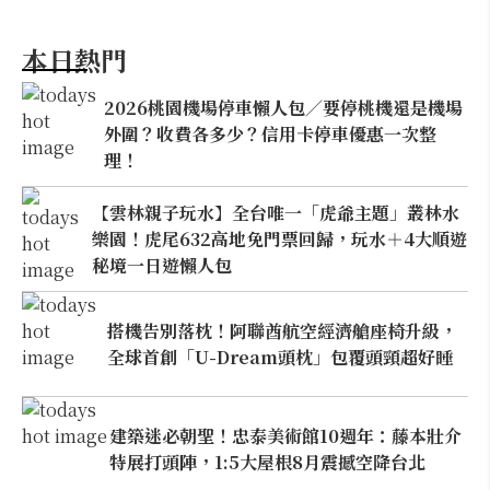
本日熱門
2026桃園機場停車懶人包／要停桃機還是機場
外圍？收費各多少？信用卡停車優惠一次整
理！
【雲林親子玩水】全台唯一「虎爺主題」叢林水
樂園！虎尾632高地免門票回歸，玩水＋4大順遊
秘境一日遊懶人包
搭機告別落枕！阿聯酋航空經濟艙座椅升級，
全球首創「U-Dream頭枕」包覆頭頸超好睡
建築迷必朝聖！忠泰美術館10週年：藤本壯介
特展打頭陣，1:5大屋根8月震撼空降台北