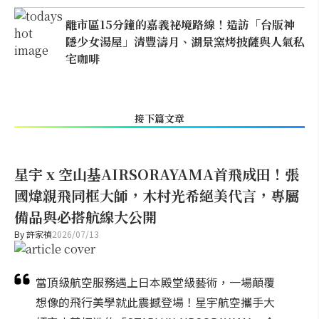
離市區15分鐘的嘉義祕境路線！造訪「台版神
隱少女湯屋」清豐濤月、湖景窯烤披薩與人氣私
宅咖啡
接下篇文章
星宇 x 空山基AIRSORAYAMA首飛成田！張
國煒親飛同框大師，木村光希絕美代言，專屬
備品與必搭航線大公開
By
許家禎
2026/07/13
當頂級航空服務遇上日本殿堂級藝術，一場顛覆
想像的飛行美學就此震撼登場！星宇航空攜手大