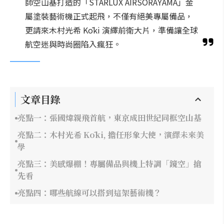
師空山基打造的「STARLUX AIRSORAYAMA」金
屬塗裝藝術機正式起飛，不僅有絕美專屬備品，
更請來木村光希 Kōki 演繹前衛大片，準備讓全球
航空迷與時尚圈陷入瘋狂。
文章目錄
亮點一：張國煒親飛首航，東京成田世紀同框空山基
亮點二：木村光希 Kōki, 擔任形象大使，演繹未來美
學
亮點三：美感爆棚！專屬備品與機上特調「鏡空」搶
先看
亮點四：哪些航線可以搭到這架藝術機？