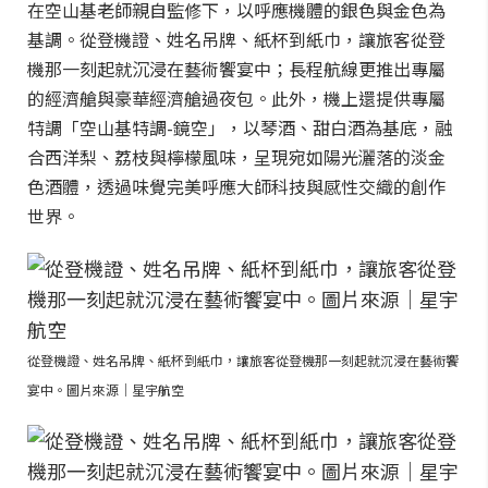
在空山基老師親自監修下，以呼應機體的銀色與金色為
基調。從登機證、姓名吊牌、紙杯到紙巾，讓旅客從登
機那一刻起就沉浸在藝術饗宴中；長程航線更推出專屬
的經濟艙與豪華經濟艙過夜包。此外，機上還提供專屬
特調「空山基特調-鏡空」，以琴酒、甜白酒為基底，融
合西洋梨、荔枝與檸檬風味，呈現宛如陽光灑落的淡金
色酒體，透過味覺完美呼應大師科技與感性交織的創作
世界。
從登機證、姓名吊牌、紙杯到紙巾，讓旅客從登機那一刻起就沉浸在藝術饗
宴中。圖片來源｜星宇航空