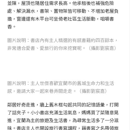
並陳，屋頂也隨居住需求長高。他承租後也補強危險
處、解決漏水，書架、置物架皆可移動、不增加老屋負
擔，窗邊還有木平台可坐倚老社區生活脈動，咀嚼書
香。
圖片說明：書店內有主人精選的有感書籍約四百餘本，
非常適合愛書、愛旅行的你來挖寶呢。（攝影劉宸嘉）
圖片說明：主人世傑喜歡宜蘭市的舊城生命力和生活
感，邀請大家一起來巷弄間走走。（攝影劉宸嘉）
鄰居好奇走進，牆上舊木框勾起共同的記憶語彙，打開
了話夾子。小小書店充滿生活氣息，媽媽買了菜隨意晃
進，宜蘭為主的旅遊及生活書，為尋常生活多了一分滋
味。書店主人也開設旅行書寫課程，藉書寫之名帶領旅