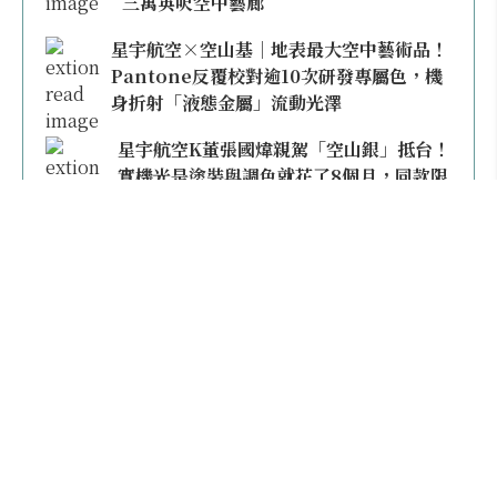
三萬英呎空中藝廊
星宇航空×空山基｜地表最大空中藝術品！
Pantone反覆校對逾10次研發專屬色，機
身折射「液態金屬」流動光澤
星宇航空K董張國煒親駕「空山銀」抵台！
實機光是塗裝與調色就花了8個月，同款限
量模型上架即秒殺
本日熱門
2026桃園機場停車懶人包／要停桃機還是機場
外圍？收費各多少？信用卡停車優惠一次整
理！