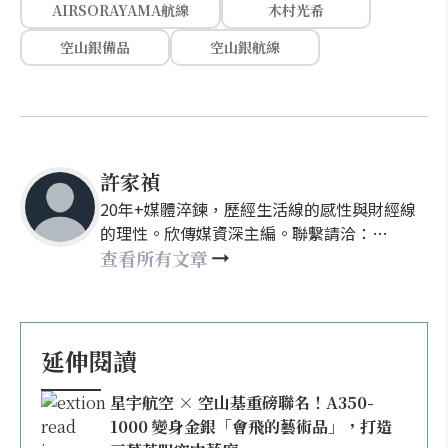
AIRSORAYAMA航線
木村光希
空山銀備品
空山銀航線
許家禎
20年+媒體淬鍊，歷經生活線的感性與財經線
的理性。欣傳媒資深主編。聯繫請洽：
nellyhsu@xinmedia.com
查看所有文章
延伸閱讀
星宇航空 × 空山基重磅聯名！A350-
1000 變身金銀「會飛的藝術品」，打造