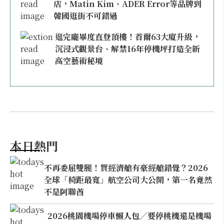
店，Matin Kim、ADER Error等品牌到
韓國逛街不可錯過
逛完龐畢度直登頂樓！首爾63大廈升級，
沉浸式觀景台、解禁16年停機坪打造全新
高空藝術秘境
本日熱門
不再委屈雙腿！買經濟艙有豪經艙錯覺？2026
全球「椅距最寬」航空公司大公開，第一名竟然
不是阿聯酋
2026桃園機場停車懶人包／要停桃機還是機場