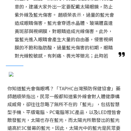
意的，建議大家外出一定要配戴太陽眼鏡，防止
紫外線及藍光傷害。 趙順榮表示，過量的藍光會
造成眼睛傷害，藍光會穿透水晶體、玻璃體直達
黃斑部與視網膜，對眼睛造成光線傷害。此外，
當藍光進入眼睛會產生大量的自由基，侵害視網
膜的不飽和脂肪酸，過量藍光傷害的初期，眼睛
對光線較敏感，有刺痛、畏光等徵兆；此時若
你知道藍光會傷眼嗎？「TAPHC台灣預防保健協會」藥
師趙順榮指出，民眾一般都知道紫外線會對人體健康構
成威脅，卻往往忽略了無所不在的「藍光」，包括智慧
型手機、平版電腦、PC電腦等3C產品，以及LED燈皆會
散發藍光，太陽也存在藍光，而太陽光所散發出的藍光
遠高於3C螢幕的藍光。因此，太陽光中的藍光是民眾要