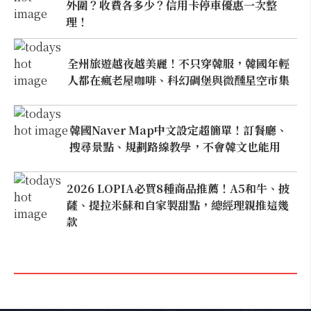
外圍？收費各多少？信用卡停車優惠一次整
理！
全州旅遊越夜越美麗！不只穿韓服，韓國年輕
人都在瘋老屋咖啡、科幻碉堡與微醺星空市集
韓國Naver Map中文設定超簡單！訂餐廳、
搜尋景點、規劃路線教學，不會韓文也能用
2026 LOPIA必買8種商品推薦！A5和牛、披
薩、提拉米蘇和自家製甜點，總經理親推這幾
款