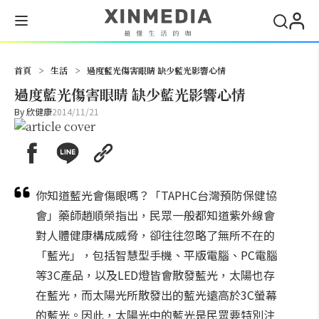
搜尋
首頁
>
生活
>
過度藍光傷害眼睛 缺少藍光影響心情
過度藍光傷害眼睛 缺少藍光影響心情
By
欣健康
2014/11/21
你知道藍光會傷眼嗎？「TAPHC台灣預防保健協
會」藥師趙順榮指出，民眾一般都知道紫外線會
對人體健康構成威脅，卻往往忽略了無所不在的
「藍光」，包括智慧型手機、平版電腦、PC電腦
等3C產品，以及LED燈皆會散發藍光，太陽也存
在藍光，而太陽光所散發出的藍光遠高於3C螢幕
的藍光。因此，太陽光中的藍光是民眾要特別注