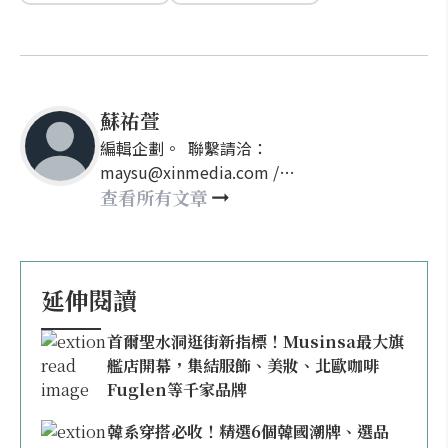
蘇祐萱
編輯企劃。 聯繫請洽：
maysu@xinmedia.com /
may860527@gmail.com
查看所有文章
延伸閱讀
首爾聖水洞逛街新指標！Musinsa最大旗
艦店開幕，集結服飾、美妝、北歐咖啡
Fuglen等千家品牌
韓系穿搭必收！精選6個韓國潮牌、選品