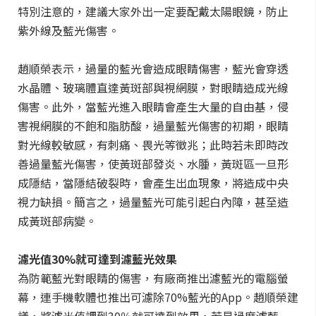
特別注意的，建議大家外出一定要配戴太陽眼鏡，防止
紫外線及藍光傷害。
趙順榮表示，過量的藍光會造成眼睛傷害，藍光會穿透
水晶體、玻璃體直達黃斑部與視網膜，對眼睛造成光線
傷害。此外，當藍光進入眼睛會產生大量的自由基，侵
害視網膜的不飽和脂肪酸，過量藍光傷害的初期，眼睛
對光線較敏感，有刺痛、畏光等徵兆；此時若未即時改
善過量藍光傷害，使黃斑部發炎、水腫，黃斑區一旦形
成隱結，當隱結破裂時，會產生出血現象，將造成中央
視力缺損。簡言之，過量藍光可能引起白內障，甚至造
成黃斑部病變。
濾光值30%就可達到濾藍光效果
為防範藍光對眼睛的傷害，有廠商推出濾藍光的電腦螢
幕，連手機軟體也推出可濾除70%藍光的App。趙順榮建