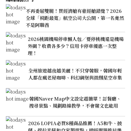
不再委屈雙腿！買經濟艙有豪經艙錯覺？2026
全球「椅距最寬」航空公司大公開，第一名竟然
不是阿聯酋
2026桃園機場停車懶人包／要停桃機還是機場
外圍？收費各多少？信用卡停車優惠一次整
理！
全州旅遊越夜越美麗！不只穿韓服，韓國年輕
人都在瘋老屋咖啡、科幻碉堡與微醺星空市集
韓國Naver Map中文設定超簡單！訂餐廳、
搜尋景點、規劃路線教學，不會韓文也能用
2026 LOPIA必買8種商品推薦！A5和牛、披
薩、提拉米蘇和自家製甜點，總經理親推這幾