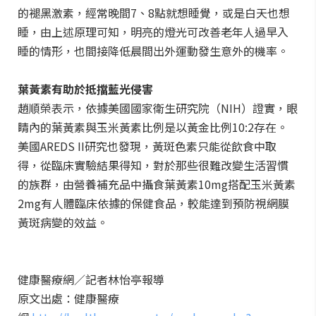
的褪黑激素，經常晚間7、8點就想睡覺，或是白天也想
睡，由上述原理可知，明亮的燈光可改善老年人過早入
睡的情形，也間接降低晨間出外運動發生意外的機率。
葉黃素有助於抵擋藍光侵害
趙順榮表示，依據美國國家衛生研究院（NIH）證實，眼
睛內的葉黃素與玉米黃素比例是以黃金比例10:2存在。
美國AREDS II研究也發現，黃斑色素只能從飲食中取
得，從臨床實驗結果得知，對於那些很難改變生活習慣
的族群，由營養補充品中攝食葉黃素10mg搭配玉米黃素
2mg有人體臨床依據的保健食品，較能達到預防視網膜
黃斑病變的效益。
健康醫療網／記者林怡亭報導
原文出處：
健康醫療