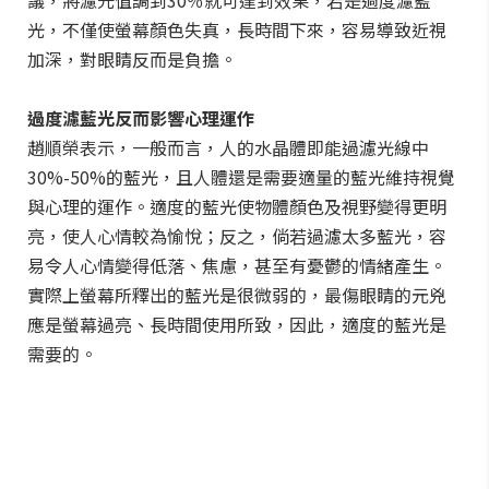
議，將濾光值調到30％就可達到效果，若是過度濾藍
光，不僅使螢幕顏色失真，長時間下來，容易導致近視
加深，對眼睛反而是負擔。
過度濾藍光反而影響心理運作
趙順榮表示，一般而言，人的水晶體即能過濾光線中
30%-50%的藍光，且人體還是需要適量的藍光維持視覺
與心理的運作。適度的藍光使物體顏色及視野變得更明
亮，使人心情較為愉悅；反之，倘若過濾太多藍光，容
易令人心情變得低落、焦慮，甚至有憂鬱的情緒產生。
實際上螢幕所釋出的藍光是很微弱的，最傷眼睛的元兇
應是螢幕過亮、長時間使用所致，因此，適度的藍光是
需要的。