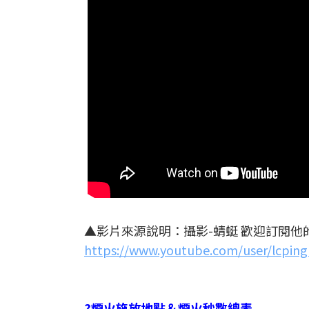
▲影片來源說明：攝影-蜻蜓 歡迎訂閱他的Y
https://www.youtube.com/user/lcpin
?煙火施放地點＆煙火秒數總表