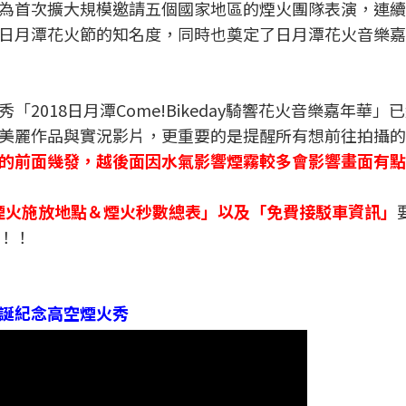
為首次擴大規模邀請五個國家地區的煙火團隊表演，連續
日月潭花火節的知名度，同時也奠定了日月潭花火音樂嘉
2018日月潭Come!Bikeday騎響花火音樂嘉年華」
美麗作品與實況影片，更重要的是提醒所有想前往拍攝的
的前面幾發，越後面因水氣影響煙霧較多會影響畫面有點
「煙火施放地點＆煙火秒數總表」以及「免費接駁車資訊」
！！
聖誕紀念高空煙火秀