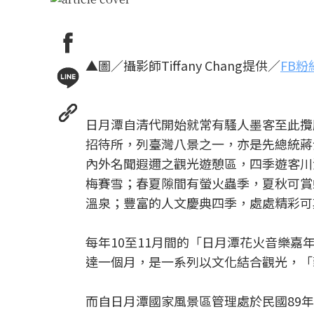
▲圖／攝影師Tiffany Chang提供／
FB粉
日月潭自清代開始就常有騷人墨客至此攬
招待所，列臺灣八景之一，亦是先總統蔣
內外名聞遐邇之觀光遊憩區，四季遊客川
梅賽雪；春夏隙間有螢火蟲季，夏秋可賞
溫泉；豐富的人文慶典四季，處處精彩可
每年10至11月間的「日月潭花火音樂
達一個月，是一系列以文化結合觀光，「
而自日月潭國家風景區管理處於民國89年(2