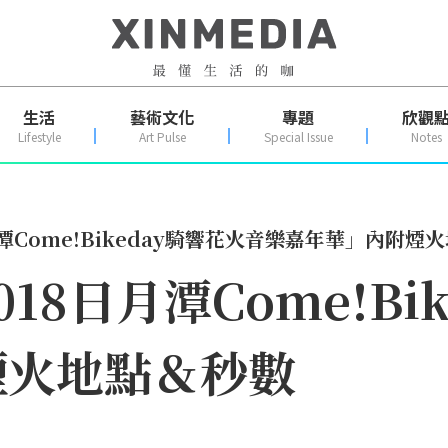
生活
藝術文化
專題
欣觀
Lifestyle
Art Pulse
Special Issue
Notes
潭Come!Bikeday騎響花火音樂嘉年華」內附煙
18日月潭Come!Bi
煙火地點＆秒數