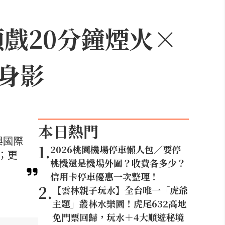
頭戲20分鐘煙火×
身影
本日熱門
與國際
1
.
2026桃園機場停車懶人包／要停
；更
桃機還是機場外圍？收費各多少？
信用卡停車優惠一次整理！
2
.
【雲林親子玩水】全台唯一「虎爺
主題」叢林水樂園！虎尾632高地
免門票回歸，玩水＋4大順遊秘境