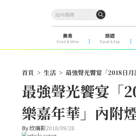
美食
旅遊
Food & Wine
Travel & Exp
首頁
>
生活
>
最強聲光饗宴「2018日月
最強聲光饗宴「20
樂嘉年華」內附
By
欣攝影
2018/09/28