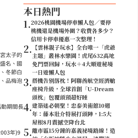
本日熱門
1
.
2026桃園機場停車懶人包／要停
桃機還是機場外圍？收費各多少？
信用卡停車優惠一次整理！
2
.
【雲林親子玩水】全台唯一「虎爺
宮太子的
主題」叢林水樂園！虎尾632高地
盛名、國
免門票回歸，玩水＋4大順遊秘境
、冬節白
一日遊懶人包
3
.
、品梅泡
搭機告別落枕！阿聯酋航空經濟艙
座椅升級，全球首創「U-Dream
頭枕」包覆頭頸超好睡
4
.
建築迷必朝聖！忠泰美術館10週
活動期間長
年：藤本壯介特展打頭陣，1:5大
屋根8月震撼空降台北
5
.
離市區15分鐘的嘉義祕境路線！造
03年)9