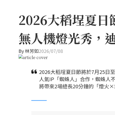
2026大稻埕夏
無人機燈光秀，
By
林芳如
2026/07/08
2026大稻埕夏日節將於7月25
人氣IP「蜘蛛人」合作，蜘蛛人
將帶來2場總長20分鐘的「煙火