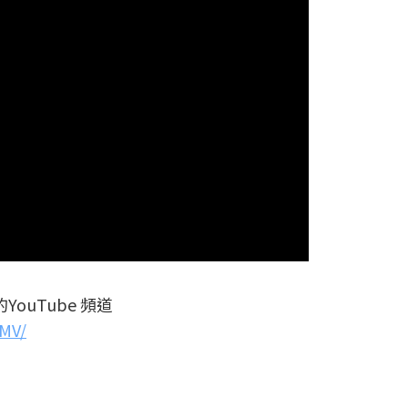
ouTube 頻道
gMV/