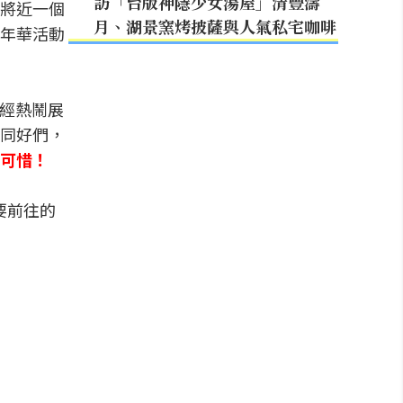
訪「台版神隱少女湯屋」清豐濤
將近一個
月、湖景窯烤披薩與人氣私宅咖啡
年華活動
已經熱鬧展
同好們，
可惜！
要前往的