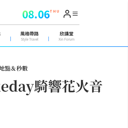
08.06
T H U
點
風格帶路
欣講堂
Style Travel
Xin Forum
火地點＆秒數
keday騎響花火音