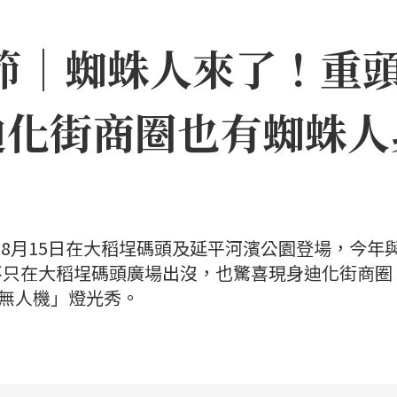
日節｜蜘蛛人來了！重
迪化街商圈也有蜘蛛人
日至8月15日在大稻埕碼頭及延平河濱公園登場，今年
不只在大稻埕碼頭廣場出沒，也驚喜現身迪化街商圈
×無人機」燈光秀。