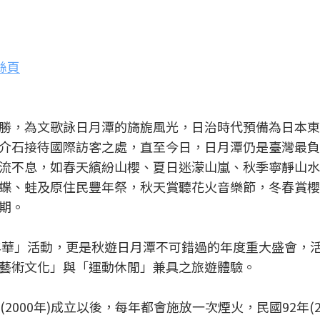
絲頁
勝，為文歌詠日月潭的旖旎風光，日治時代預備為日本東
介石接待國際訪客之處，直至今日，日月潭仍是臺灣最負
流不息，如春天繽紛山櫻、夏日迷濛山嵐、秋季寧靜山水
蝶、蛙及原住民豐年祭，秋天賞聽花火音樂節，冬春賞櫻
期。
嘉年華」活動，更是秋遊日月潭不可錯過的年度重大盛會，
藝術文化」與「運動休閒」兼具之旅遊體驗。
000年)成立以後，每年都會施放一次煙火，民國92年(20