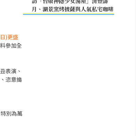
訪「台版神隱少女湯屋」清豐濤
月、湖景窯烤披薩與人氣私宅咖啡
8(日)更盛
料參加全
丑表演、
、恣意搗
也特別為萬