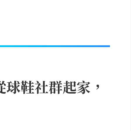
？從球鞋社群起家，