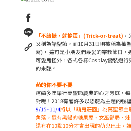
「不給糖，就搗蛋」(Trick-or-treat)
，
又稱為諸聖節，而10月31日則被稱為萬聖節前夜(Ha
寫)， 這可是小朋友們最愛的宗教節日
可愛鬼怪外，各式各樣Cosplay變裝
的來臨。
萌的你不要不要
連續多年舉行萬聖節慶典的心之芳庭，每
對呢！2018有著許多以恐龍為主題的
9/15~11/4
將以「萌鬼莊園」為萬聖節主
角落，還有黑貓的糖果屋、女巫郵局、煉
還有在10點10分才會出現的萌鬼巴士