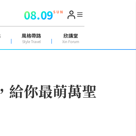
08.09
S U N
點
風格帶路
欣講堂
Style Travel
Xin Forum
遊行，給你最萌萬聖