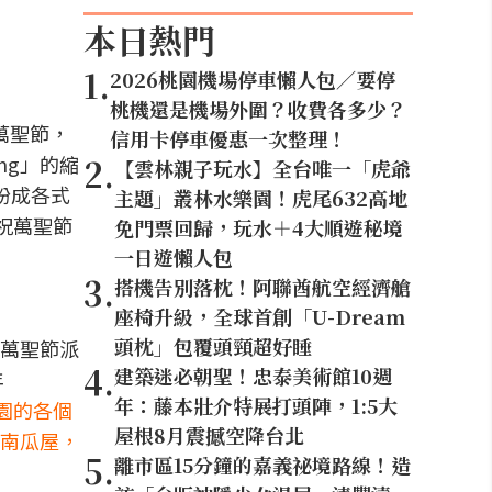
本日熱門
1
.
2026桃園機場停車懶人包／要停
桃機還是機場外圍？收費各多少？
萬聖節，
信用卡停車優惠一次整理！
ing」的縮
2
.
【雲林親子玩水】全台唯一「虎爺
扮成各式
主題」叢林水樂園！虎尾632高地
祝萬聖節
免門票回歸，玩水＋4大順遊秘境
一日遊懶人包
3
.
搭機告別落枕！阿聯酋航空經濟艙
座椅升級，全球首創「U-Dream
頭枕」包覆頭頸超好睡
萬聖節派
4
.
建築迷必朝聖！忠泰美術館10週
年
年：藤本壯介特展打頭陣，1:5大
園的各個
屋根8月震撼空降台北
南瓜屋，
5
.
離市區15分鐘的嘉義祕境路線！造