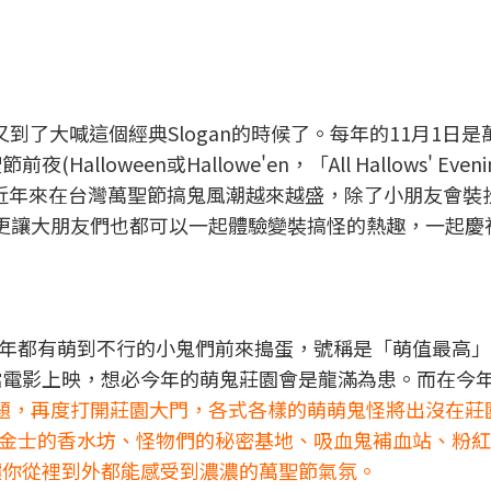
又到了大喊這個經典Slogan的時候了。每年的11月1日是
lloween或Hallowe'en，「All Hallows' Even
，近年來在台灣萬聖節搞鬼風潮越來越盛，除了小朋友會裝
遊行更讓大朋友們也都可以一起體驗變裝搞怪的熱趣，一起慶
年都有萌到不行的小鬼們前來搗蛋，號稱是「萌值最高」
強檔電影上映，想必今年的萌鬼莊園會是龍滿為患。而在今
題，再度打開莊園大門，各式各樣的萌萌鬼怪將出沒在莊
金士的香水坊、怪物們的秘密基地、吸血鬼補血站、粉紅
，讓你從裡到外都能感受到濃濃的萬聖節氣氛。