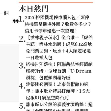
本日熱門
一個
1
.
2026桃園機場停車懶人包／要停
桃機還是機場外圍？收費各多少？
信用卡停車優惠一次整理！
2
.
【雲林親子玩水】全台唯一「虎爺
主題」叢林水樂園！虎尾632高地
免門票回歸，玩水＋4大順遊秘境
一日遊懶人包
3
.
搭機告別落枕！阿聯酋航空經濟艙
座椅升級，全球首創「U-Dream
頭枕」包覆頭頸超好睡
4
.
建築迷必朝聖！忠泰美術館10週
年：藤本壯介特展打頭陣，1:5大
屋根8月震撼空降台北
5
.
離市區15分鐘的嘉義祕境路線！造
訪「台版神隱少女湯屋」清豐濤