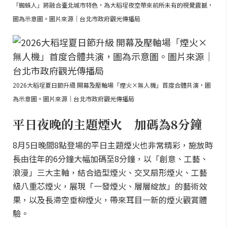
「蜘蛛人」將融合臺北城市特色，為大稻埕夜空帶來前所未有的視覺震撼，
圖為示意圖。圖片來源｜台北市政府觀光傳播局
2026大稻埕夏日節升級 開幕及壓軸場「煙火×無人機」首度合體共演，圖
為示意圖。圖片來源｜台北市政府觀光傳播局
平日夜晚的主題煙火 加碼為8分鐘
8月5日晚間8點登場的平日主題煙火也非常精彩，施放時
長由往年的6分鐘大幅加碼至8分鐘，以「創意、工藝、
浪漫」三大主軸，結合造型煙火、交叉扇形煙火、工藝
級八重芯煙火，展現「一發煙火、層層綻放」的藝術效
果，以及長滯空垂柳煙火，帶來耳目一新的煙火觀賞體
驗。