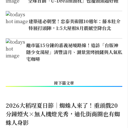
全球首創「U-Dream頭枕」包覆頭頸超好睡
建築迷必朝聖！忠泰美術館10週年：藤本壯介
特展打頭陣，1:5大屋根8月震撼空降台北
離市區15分鐘的嘉義祕境路線！造訪「台版神
隱少女湯屋」清豐濤月、湖景窯烤披薩與人氣私
宅咖啡
接下篇文章
2026大稻埕夏日節｜蜘蛛人來了！重頭戲20
分鐘煙火×無人機燈光秀，迪化街商圈也有蜘
蛛人身影