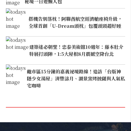
秘境一日遊懶人包
搭機告別落枕！阿聯酋航空經濟艙座椅升級，
全球首創「U-Dream頭枕」包覆頭頸超好睡
建築迷必朝聖！忠泰美術館10週年：藤本壯介
特展打頭陣，1:5大屋根8月震撼空降台北
離市區15分鐘的嘉義祕境路線！造訪「台版神
隱少女湯屋」清豐濤月、湖景窯烤披薩與人氣私
宅咖啡