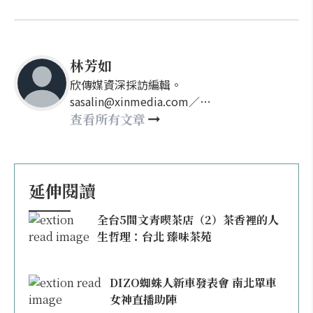
林芳如
欣傳媒資深採訪編輯。
sasalin@xinmedia.com／
happy21917@gmail.com
查看所有文章
延伸閱讀
全台5間文青喫茶店（2）茶香裡的人
生哲理：台北 臻味茶苑
DIZO蜘蛛人新車發表會 南北單車
女神直播助陣