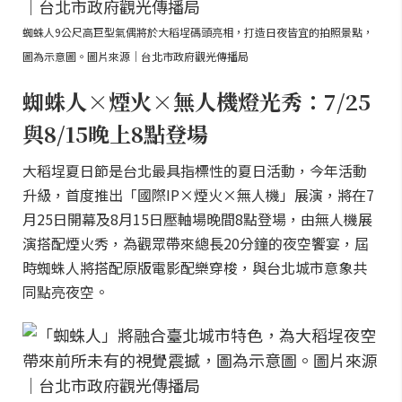
蜘蛛人9公尺高巨型氣偶將於大稻埕碼頭亮相，打造日夜皆宜的拍照景點，
圖為示意圖。圖片來源｜台北市政府觀光傳播局
蜘蛛人×煙火×無人機燈光秀：7/25
與8/15晚上8點登場
大稻埕夏日節是台北最具指標性的夏日活動，今年活動
升級，首度推出「國際IP×煙火×無人機」展演，將在7
月25日開幕及8月15日壓軸場晚間8點登場，由無人機展
演搭配煙火秀，為觀眾帶來總長20分鐘的夜空饗宴，屆
時蜘蛛人將搭配原版電影配樂穿梭，與台北城市意象共
同點亮夜空。