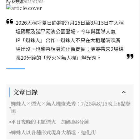
By
林芳如
2026/07/08
2026大稻埕夏日節將於7月25日至8月15日在大稻
埕碼頭及延平河濱公園登場，今年與國際人氣
IP「蜘蛛人」合作，蜘蛛人不只在大稻埕碼頭廣
場出沒，也驚喜現身迪化街商圈；更將帶來2場總
長20分鐘的「煙火×無人機」燈光秀。
文章目錄
蜘蛛人×煙火×無人機燈光秀：7/25與8/15晚上8點登
場
平日夜晚的主題煙火 加碼為8分鐘
蜘蛛人以各種形式現身大稻埕、迪化街