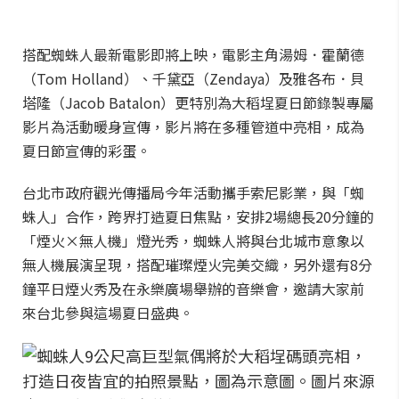
搭配蜘蛛人最新電影即將上映，電影主角湯姆．霍蘭德
（Tom Holland）、千黛亞（Zendaya）及雅各布．貝
塔隆（Jacob Batalon）更特別為大稻埕夏日節錄製專屬
影片為活動暖身宣傳，影片將在多種管道中亮相，成為
夏日節宣傳的彩蛋。
台北市政府觀光傳播局今年活動攜手索尼影業，與「蜘
蛛人」合作，跨界打造夏日焦點，安排2場總長20分鐘的
「煙火×無人機」燈光秀，蜘蛛人將與台北城市意象以
無人機展演呈現，搭配璀璨煙火完美交織，另外還有8分
鐘平日煙火秀及在永樂廣場舉辦的音樂會，邀請大家前
來台北參與這場夏日盛典。