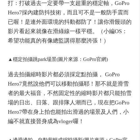
打：打破過去一定要帶一支超重的穩定軸，GoPro
Hero7採內建防抖技術，而且可不是一般防手震而
已喔！是連外面環境的抖動都防了！讓你滑饅頭的
影片看起來就像在滑綠線一樣平穩。（小編OS：
希望功能真的有像總監講得那麼誇張！）
▲穩定拍攝跳park場景(圖片來源：GoPro官網)
過去拍攝縮時影片都必須採定點拍攝， GoPro
Hero7竟然說他們可以移動拍攝耶！那不就是滑雪
者的最大福音，不然固定性的縮時影片都只能拍雪
場的日出、日落、跟排隊人潮而已，現在把GoPro
Hero7帶在身上拍也能拍出滑過的場景及人們，小
編不就直接晉身成為vloger囉！
▲邊滑邊拍、自動剪輯成縮時攝影(圖片來源：GoPro官