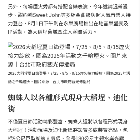
另外，每場煙火秀都有搭配音樂表演，今年邀請溫蒂漫
步、甜約翰Sweet John等多組金曲級與超人氣音樂人接
力登台，8月1日下午則在永樂廣場推出在地音樂盛宴及
IP活動，為大稻埕舊城區注入潮流活力。
2026大稻埕夏日節登場，7/25、8/5、8/15煙火接力綻放，圖為2025年活
動之千輪煙火。圖片來源｜台北市政府觀光傳播局
蜘蛛人以各種形式現身大稻埕、迪化
街
不僅夏日節活動精彩豐富，蜘蛛人還將以各種形式現身
大稻埕！活動現場及迪化街區將設置多處裝置亮點，包
括9公尺巨型蜘蛛人氣偶、全長180公尺主題水岸光廊