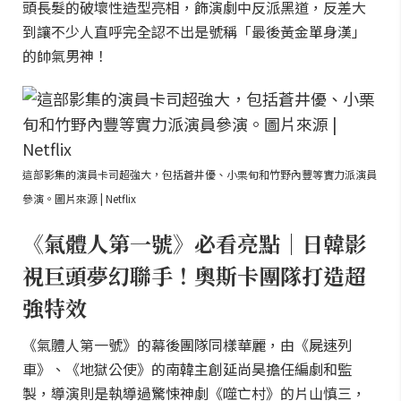
頭長髮的破壞性造型亮相，飾演劇中反派黑道，反差大
到讓不少人直呼完全認不出是號稱「最後黃金單身漢」
的帥氣男神！
這部影集的演員卡司超強大，包括蒼井優、小栗旬和竹野內豐等實力派演員
參演。圖片來源 | Netflix
《氣體人第一號》必看亮點｜日韓影
視巨頭夢幻聯手！奧斯卡團隊打造超
強特效
《氣體人第一號》的幕後團隊同樣華麗，由《屍速列
車》、《地獄公使》的南韓主創延尚昊擔任編劇和監
製，導演則是執導過驚悚神劇《噬亡村》的片山慎三，