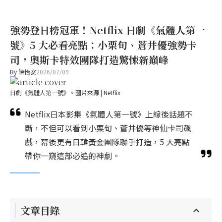
強勢登日榜冠軍！Netflix 日劇《氣體人第一
號》5 大必看亮點：小栗旬、蒼井優強勢卡
司，奧斯卡特效團隊打造驚悚新巔峰
By
陳怡安
2026/07/09
日劇《氣體人第一號》。圖片來源 | Netflix
Netflix日本影集《氣體人第一號》上線後話題不
斷，不但可以看到小栗旬、蒼井優等神仙卡司飆
戲，幕後更有日韓黃金團隊聯手打造，5 大亮點
帶你一窺這部必追的神劇。
文章目錄