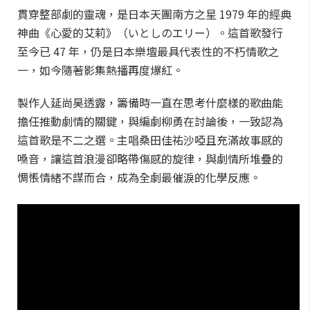
貫穿整部劇的靈魂，是日本天團南方之星 1979 年的經典
神曲《心愛的艾莉》（いとしのエリー）。這首歌發行
至今已 47 年，仍是日本樂壇最具代表性的不朽情歌之
一，如今隨著影集熱播再度爆紅。
製作人延尚昊透露，籌備時一直在思考什麼樣的歌曲能
擔任推動劇情的關鍵，與編劇柳勇在討論後，一致認為
這首歌是不二之選。主唱桑田佳祐沙啞且充滿故事感的
嗓音，讓這首浪漫卻略帶傷感的旋律，與劇情所堆疊的
惆悵情緒不謀而合，成為全劇最催淚的化學反應。