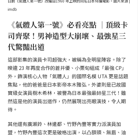
日劇《氣體人第一號》改編自1960 年上映的同名日本特攝電影。圖片來源 |
imdb
《氣體人第一號》必看亮點 ｜頂級卡
司齊聚！男神造型大崩壞、最強星三
代驚豔出道
這部影集的演員卡司超強大，被稱為全明星陣容。除了
暌違 23 年再度合作的蒼井優、小栗旬組成「最強 CP」
外，飾演核心人物「氣體人」的國際名模 UTA 更是話題
焦點，他的爸爸是日本影帝本木雅弘，外婆則是已故國
寶級女演員樹木希林，被譽為日本最強最帥星三代！雖
然這是他的演員出道作，仍然展現出亮眼演技，令人期
待。
其他還有廣瀨鈴、林遣都、竹野內豐等實力派演員加
盟，竹野內豐這次更是破格出演，以凸額頭、無眉、油