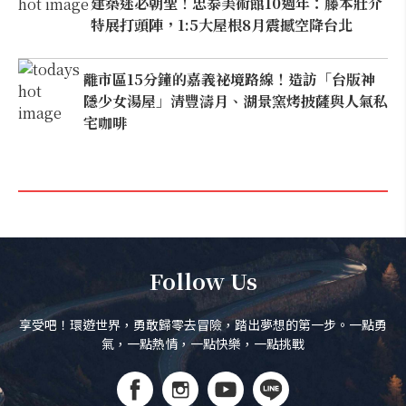
建築迷必朝聖！忠泰美術館10週年：藤本壯介
特展打頭陣，1:5大屋根8月震撼空降台北
離市區15分鐘的嘉義祕境路線！造訪「台版神
隱少女湯屋」清豐濤月、湖景窯烤披薩與人氣私
宅咖啡
Follow Us
享受吧！環遊世界，勇敢歸零去冒險，踏出夢想的第一步。一點勇
氣，一點熱情，一點快樂，一點挑戰