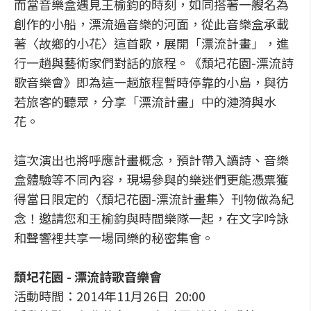
而當音樂盒遇見王榆鈞的時刻，如同搭著一艘名為
創作的小船，漂流過音樂的河面，從此音樂盒承載
著〈故鄉的小花〉這首歌，展開「漂流計畫」，進
行一趟與藝術家們對話的旅程。《頹圮花園-漂流詩
歌音樂會》即為這一趟旅程暫時停靠的小島，與彷
若旅客的聽眾，分享「漂流計畫」中的漣漪與水
花。
這次演出也將呼應計畫概念，預計帶入讀詩、音樂
盒體驗等不同內容，現場參與的樂迷們更能憑票獲
得當日限定的〈頹圮花園-漂流計畫集〉刊物做為紀
念！邀請您和王榆鈞與時間樂隊一起，在文字吟詠
和聲響裡共享一場同樂的秘密集會。
頹圮花園 - 漂流詩歌音樂會
活動時間：2014年11月26日 20:00