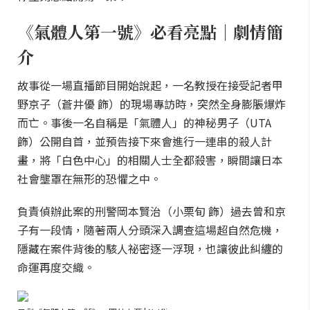
《氣體人第一號》必看亮點｜劇情簡
介
故事從一場直播節目開始說起，一名教授在接受記者甲
野京子（蒼井優 飾）的現場專訪時，突然全身膨脹爆炸
而亡。事後一名自稱是「氣體人」的神秘男子（UTA
飾）公開自首，並預告接下來會進行一連串的殺人計
畫，將「白色中心」的相關人士全都殺害，瞬間讓日本
社會壟罩在無形的恐懼之中。
負責偵辦此案的刑警岡本賢治（小栗旬 飾）過去曾和京
子有一段情，隨著兩人分頭深入調查這場超自然危機，
隱藏在案件背後的駭人祕密逐一浮現，也讓彼此糾纏的
命運再度交織。