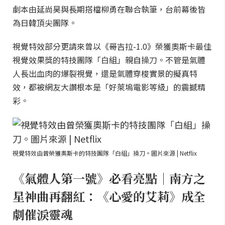
劇本由延尚昊與長期搭檔柳勇在聯合執筆，台前幕後皆
為日韓頂尖團隊。
視覺特效部分更請來曾以《哥吉拉-1.0》榮獲奧斯卡最佳
視覺效果獎的特技團隊「白組」親自操刀。不管是氣體
人長出血肉的爆裂視覺，還是氣體穿梭實景的擬真特
效，都被網友大讚根本是「好萊塢電影等級」的震撼精
彩。
視覺特效由曾榮獲奧斯卡的特技團隊「白組」操刀。圖片來源 | Netflix
《氣體人第一號》必看亮點｜南方之
星神曲再翻紅：《心愛的艾莉》成全
劇催淚靈魂