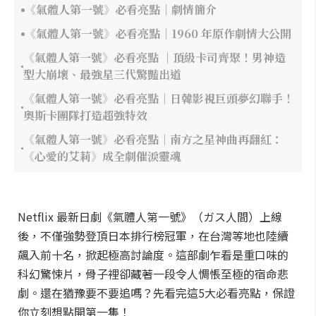
《氣體人第一號》必看亮點｜劇情簡介
《氣體人第一號》必看亮點｜1960 年原作劇情大公開
《氣體人第一號》必看亮點 ｜頂級卡司齊聚！男神造
型大崩壞、最強星三代驚豔出道
《氣體人第一號》必看亮點｜日韓影視巨頭夢幻聯手！
奧斯卡團隊打造超強特效
《氣體人第一號》必看亮點｜南方之星神曲再翻紅：
《心愛的艾莉》成全劇催淚靈魂
Netflix 最新日劇《氣體人第一號》（ガス人間）上線
後，不僅強勢登頂日本排行榜冠軍，在台灣等地也陸續
飆入前十名，掀起極高討論度。這部劇乍看是重口味的
科幻驚悚片，骨子裡卻藏著一段令人惆悵至極的宿命悲
劇。還在猶豫要不要追嗎？先看完這5大必看亮點，保證
你立刻想點開第一集！