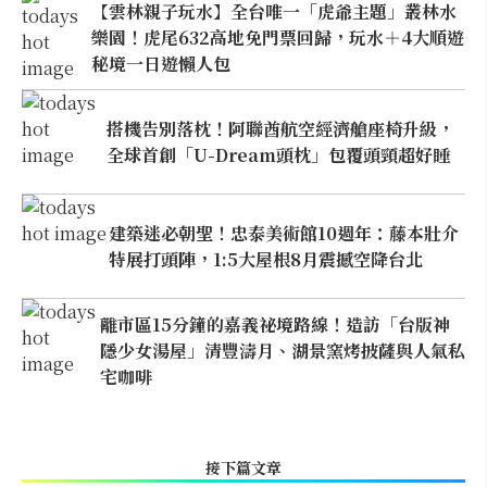
【雲林親子玩水】全台唯一「虎爺主題」叢林水
樂園！虎尾632高地免門票回歸，玩水＋4大順遊
秘境一日遊懶人包
搭機告別落枕！阿聯酋航空經濟艙座椅升級，
全球首創「U-Dream頭枕」包覆頭頸超好睡
建築迷必朝聖！忠泰美術館10週年：藤本壯介
特展打頭陣，1:5大屋根8月震撼空降台北
離市區15分鐘的嘉義祕境路線！造訪「台版神
隱少女湯屋」清豐濤月、湖景窯烤披薩與人氣私
宅咖啡
接下篇文章