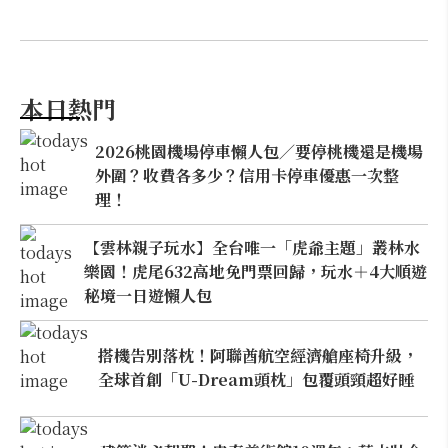
本日熱門
2026桃園機場停車懶人包／要停桃機還是機場
外圍？收費各多少？信用卡停車優惠一次整
理！
【雲林親子玩水】全台唯一「虎爺主題」叢林水
樂園！虎尾632高地免門票回歸，玩水＋4大順遊
秘境一日遊懶人包
搭機告別落枕！阿聯酋航空經濟艙座椅升級，
全球首創「U-Dream頭枕」包覆頭頸超好睡