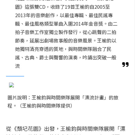
園》這張雙CD，收錄了19首王榆鈞自2005至
2013年的音樂創作，以最佳專輯、最佳民謠專
輯、最佳風格類型單曲入圍2014年金音獎。由二
拍子音樂工作室獨立製作發行，從心跳聲的二拍
節奏，延展出劇場敘事般的音樂風景。王榆鈞以
她獨特清亮穿透的質地，與時間樂隊融合了民
謠、古典、爵士與聲響的演奏，吟誦出突破一般
流
圖片說明：王榆鈞與時間樂隊展開「漂流計畫」的旅
程。（王榆鈞與時間樂隊提供）
從《頹圮花園》出發，王榆鈞與時間樂隊展開「漂