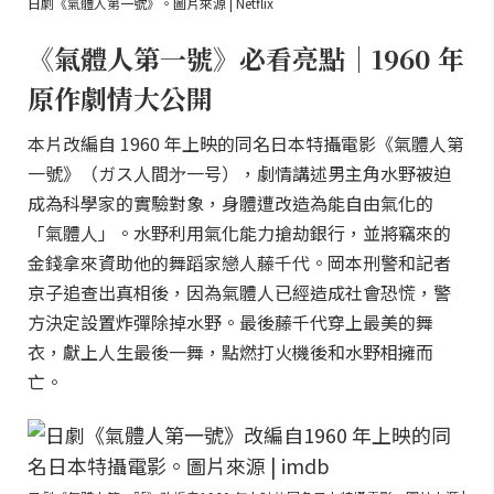
日劇《氣體人第一號》。圖片來源 | Netflix
《氣體人第一號》必看亮點｜1960 年
原作劇情大公開
本片改編自 1960 年上映的同名日本特攝電影《氣體人第
一號》（ガス人間㐧一号），劇情講述男主角水野被迫
成為科學家的實驗對象，身體遭改造為能自由氣化的
「氣體人」。水野利用氣化能力搶劫銀行，並將竊來的
金錢拿來資助他的舞蹈家戀人藤千代。岡本刑警和記者
京子追查出真相後，因為氣體人已經造成社會恐慌，警
方決定設置炸彈除掉水野。最後藤千代穿上最美的舞
衣，獻上人生最後一舞，點燃打火機後和水野相擁而
亡。