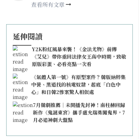
查看所有文章
延伸閱讀
Y2K粉紅風暴來襲！《金法尤物》前傳
《艾兒》帶你重回法律女王高中時期，致敬
原版彩蛋、必看亮點一次看
《氣體人第一號》有原型案件？韓版納粹集
中營、黑道找的核電奴隸，起底「白色中
心」和日韓2慘案驚人相似處
7月韓劇推薦｜未開播先封神！南柱赫回歸
新作《鬼謎東宮》攜手盧允瑞勇闖鬼界，7
月必追神劇大盤點