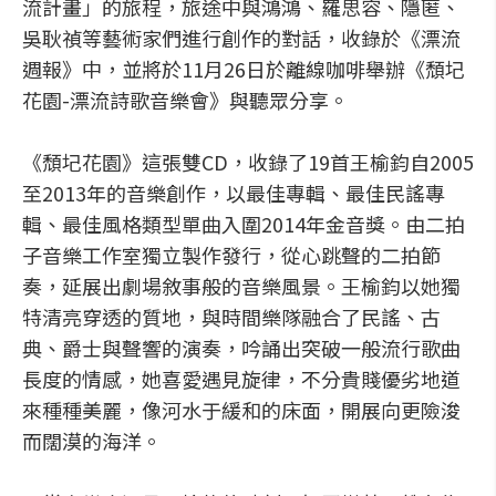
流計畫」的旅程，旅途中與鴻鴻、羅思容、隱匿、
吳耿禎等藝術家們進行創作的對話，收錄於《漂流
週報》中，並將於11月26日於離線咖啡舉辦《頹圮
花園-漂流詩歌音樂會》與聽眾分享。
《頹圮花園》這張雙CD，收錄了19首王榆鈞自2005
至2013年的音樂創作，以最佳專輯、最佳民謠專
輯、最佳風格類型單曲入圍2014年金音獎。由二拍
子音樂工作室獨立製作發行，從心跳聲的二拍節
奏，延展出劇場敘事般的音樂風景。王榆鈞以她獨
特清亮穿透的質地，與時間樂隊融合了民謠、古
典、爵士與聲響的演奏，吟誦出突破一般流行歌曲
長度的情感，她喜愛遇見旋律，不分貴賤優劣地道
來種種美麗，像河水于緩和的床面，開展向更險浚
而闊漠的海洋。