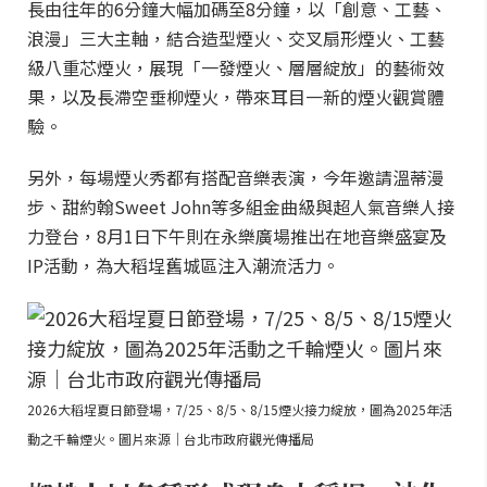
長由往年的6分鐘大幅加碼至8分鐘，以「創意、工藝、
浪漫」三大主軸，結合造型煙火、交叉扇形煙火、工藝
級八重芯煙火，展現「一發煙火、層層綻放」的藝術效
果，以及長滯空垂柳煙火，帶來耳目一新的煙火觀賞體
驗。
另外，每場煙火秀都有搭配音樂表演，今年邀請溫蒂漫
步、甜約翰Sweet John等多組金曲級與超人氣音樂人接
力登台，8月1日下午則在永樂廣場推出在地音樂盛宴及
IP活動，為大稻埕舊城區注入潮流活力。
2026大稻埕夏日節登場，7/25、8/5、8/15煙火接力綻放，圖為2025年活
動之千輪煙火。圖片來源｜台北市政府觀光傳播局