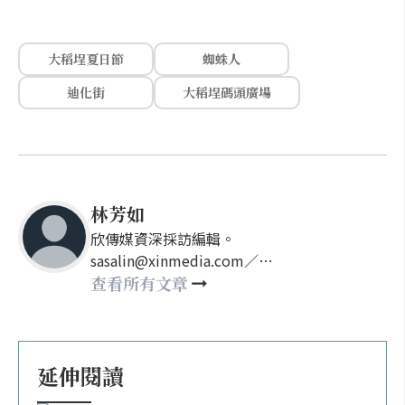
大稻埕夏日節
蜘蛛人
迪化街
大稻埕碼頭廣場
林芳如
欣傳媒資深採訪編輯。
sasalin@xinmedia.com／
happy21917@gmail.com
查看所有文章
延伸閱讀