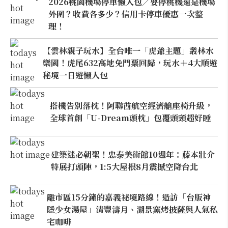
2026桃園機場停車懶人包／要停桃機還是機場
外圍？收費各多少？信用卡停車優惠一次整
理！
【雲林親子玩水】全台唯一「虎爺主題」叢林水
樂園！虎尾632高地免門票回歸，玩水＋4大順遊
秘境一日遊懶人包
搭機告別落枕！阿聯酋航空經濟艙座椅升級，
全球首創「U-Dream頭枕」包覆頭頸超好睡
建築迷必朝聖！忠泰美術館10週年：藤本壯介
特展打頭陣，1:5大屋根8月震撼空降台北
離市區15分鐘的嘉義祕境路線！造訪「台版神
隱少女湯屋」清豐濤月、湖景窯烤披薩與人氣私
宅咖啡