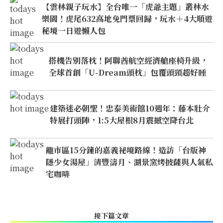
【雲林親子玩水】全台唯一「虎爺主題」叢林水
樂園！虎尾632高地免門票回歸，玩水＋4大順遊
秘境一日遊懶人包
搭機告別落枕！阿聯酋航空經濟艙座椅升級，
全球首創「U-Dream頭枕」包覆頭頸超好睡
建築迷必朝聖！忠泰美術館10週年：藤本壯介
特展打頭陣，1:5大屋根8月震撼空降台北
離市區15分鐘的嘉義祕境路線！造訪「台版神
隱少女湯屋」清豐濤月、湖景窯烤披薩與人氣私
宅咖啡
接下篇文章