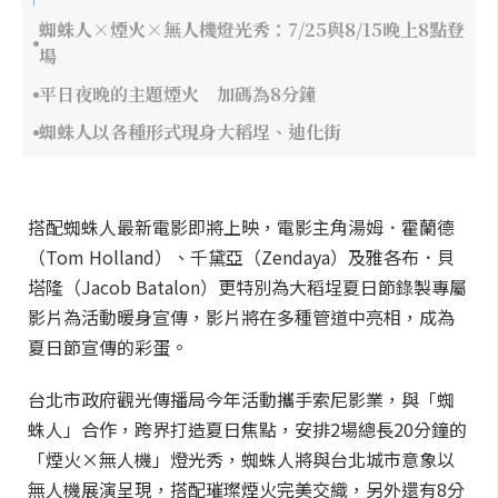
蜘蛛人×煙火×無人機燈光秀：7/25與8/15晚上8點登
場
平日夜晚的主題煙火 加碼為8分鐘
蜘蛛人以各種形式現身大稻埕、迪化街
搭配蜘蛛人最新電影即將上映，電影主角湯姆．霍蘭德
（Tom Holland）、千黛亞（Zendaya）及雅各布．貝
塔隆（Jacob Batalon）更特別為大稻埕夏日節錄製專屬
影片為活動暖身宣傳，影片將在多種管道中亮相，成為
夏日節宣傳的彩蛋。
台北市政府觀光傳播局今年活動攜手索尼影業，與「蜘
蛛人」合作，跨界打造夏日焦點，安排2場總長20分鐘的
「煙火×無人機」燈光秀，蜘蛛人將與台北城市意象以
無人機展演呈現，搭配璀璨煙火完美交織，另外還有8分