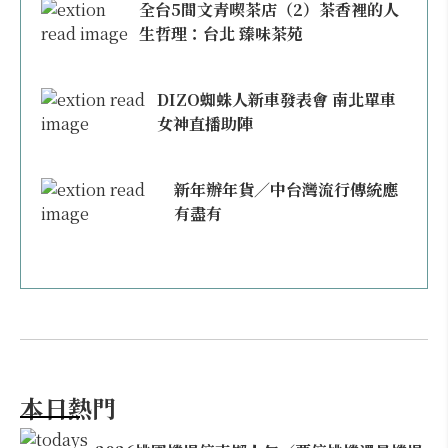
全台5間文青喫茶店（2）茶香裡的人
生哲理：台北 臻味茶苑
DIZO蜘蛛人新車發表會 南北單車
女神直播助陣
新年辦年貨／中台灣流行傳統應
有盡有
本日熱門