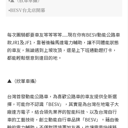
▲（欣單車攝）
BESV台北店開幕
每次團騎都要車友等等等等.....現在你有BESV動能公路車
款JR1及JF1，靠著後輪馬達電力輔助，讓不同體能狀態
的車友，無論遇到上坡攻頂，還是上下班通勤趕打卡，
都能輕鬆愜意到達目的地。
▲（欣單車攝）
台灣首發動能公路車，為喜歡公路車的車友提供全新選
擇，可能你不認識「BESV」，其實是為台灣在地電子大
廠達方電子，結合領先業界的智能科技、以及台灣自行
車的工藝技術，創立動能自行車品牌「BESV」。藉由後
輪的電力輔助，不僅對環境更加友善，也讓需要快速移