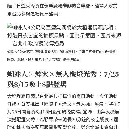
鐘平日煙火秀及在永樂廣場舉辦的音樂會，邀請大家前
來台北參與這場夏日盛典。
蜘蛛人9公尺高巨型氣偶將於大稻埕碼頭亮相，打造日夜皆宜的拍照景點，
圖為示意圖。圖片來源｜台北市政府觀光傳播局
蜘蛛人×煙火×無人機燈光秀：7/25
與8/15晚上8點登場
大稻埕夏日節是台北最具指標性的夏日活動，今年活動
升級，首度推出「國際IP×煙火×無人機」展演，將在7
月25日開幕及8月15日壓軸場晚間8點登場，由無人機展
演搭配煙火秀，為觀眾帶來總長20分鐘的夜空饗宴，屆
時蜘蛛人將搭配原版電影配樂穿梭，與台北城市意象共