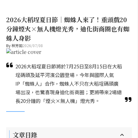
2026大稻埕夏日節｜蜘蛛人來了！重頭戲20
分鐘煙火×無人機燈光秀，迪化街商圈也有蜘
蛛人身影
By
林芳如
2026/07/08
2026大稻埕夏日節將於7月25日至8月15日在大稻
埕碼頭及延平河濱公園登場，今年與國際人氣
IP「蜘蛛人」合作，蜘蛛人不只在大稻埕碼頭廣
場出沒，也驚喜現身迪化街商圈；更將帶來2場總
長20分鐘的「煙火×無人機」燈光秀。
文章目錄