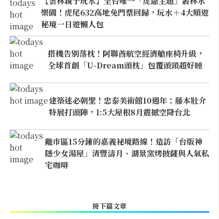
【雲林親子玩水】全台唯一「虎爺主題」叢林水
樂園！虎尾632高地免門票回歸，玩水＋4大順遊
秘境一日遊懶人包
搭機告別落枕！阿聯酋航空經濟艙座椅升級，
全球首創「U-Dream頭枕」包覆頭頸超好睡
建築迷必朝聖！忠泰美術館10週年：藤本壯介
特展打頭陣，1:5大屋根8月震撼空降台北
離市區15分鐘的嘉義祕境路線！造訪「台版神
隱少女湯屋」清豐濤月、湖景窯烤披薩與人氣私
宅咖啡
接下篇文章