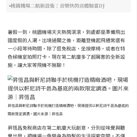
桃園機場二航新設施：音樂快閃店體驗當DJ
暑假一到，桃園機場天天熱鬧滾滾，到處都是準備飛出
國度假的人潮。出境過關之後，距離登機起飛通常還有
一小段等待時間，除了逛免稅店、坐按摩椅，或者在特
色候機室拍照打卡，現在第二航廈多了超厲害的全新設
施，讓大家等飛機不無聊！
昇恆昌與軒尼詩聯手於桃機打造精緻酒吧，現場提供以軒尼詩干邑為基底的
兩款限定調酒。圖片來源｜昇恆昌
昇恆昌免稅商店在第二航廈大玩創意，分別從味覺與聽
覺出發，把機場一角變身為時髦的生活探索空間。不僅