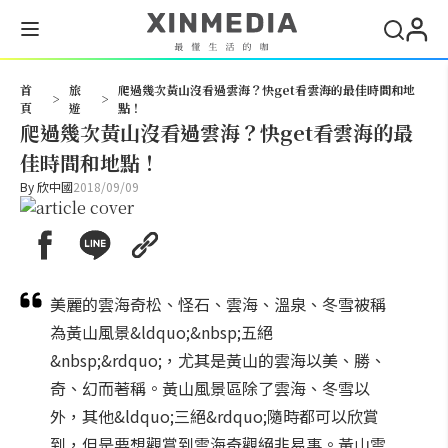
搜尋
首
旅
爬過幾次黃山沒看過雲海？快get看雲海的最佳時間和地
>
>
頁
遊
點！
爬過幾次黃山沒看過雲海？快get看雲海的最
佳時間和地點！
By
欣中國
2018/09/09
美麗的雲海奇松、怪石、雲海、溫泉、冬雪被稱
為黃山風景&ldquo;&nbsp;五絕
&nbsp;&rdquo;，尤其是黃山的雲海以美、勝、
奇、幻而著稱。黃山風景區除了雲海、冬雪以
外，其他&ldquo;三絕&rdquo;隨時都可以欣賞
到，但是要想觀賞到雲海奇觀絕非易事。黃山雲