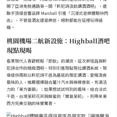
開了亞洲免稅通路第一間「軒尼詩汲飲調酒酒吧」，還
聯手頂級音響品牌 Marshall 引進「沉浸式音樂體驗快閃
店」，不管是酒友還是樂迷，絕對都能在這裡玩得過
癮。
桃園機場二航新設施：Highball酒吧
現點現喝
看準現代人喜歡輕鬆「即飲」的潮流，這次昇恆昌與軒
尼詩合作的精緻酒吧，特別引進現點現拉調酒系統。現
場提供兩款以軒尼詩干邑為基底的限定調酒：愛喝清爽
風味的人，推薦選擇融合薑汁汽水與檸檬香氣、充滿活
力的「東方姜韻」；如果想試試特別的風味，結合法式
干邑、台灣茉莉花茶與蜂蜜的「寶島茉莉」，則帶來東
西方完美交融的味覺驚喜。