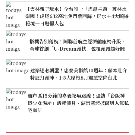
【雲林親子玩水】全台唯一「虎爺主題」叢林水
樂園！虎尾632高地免門票回歸，玩水＋4大順遊
秘境一日遊懶人包
搭機告別落枕！阿聯酋航空經濟艙座椅升級，
全球首創「U-Dream頭枕」包覆頭頸超好睡
建築迷必朝聖！忠泰美術館10週年：藤本壯介
特展打頭陣，1:5大屋根8月震撼空降台北
離市區15分鐘的嘉義祕境路線！造訪「台版神
隱少女湯屋」清豐濤月、湖景窯烤披薩與人氣私
宅咖啡