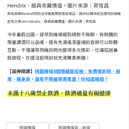
昇恆昌與Marshall特別合作販售兩款限定商品，其中60周年紀念版特別致敬
吉他之神Jimi Hendrix，極具收藏價值。圖片來源｜昇恆昌
今年暑假出國，提早到機場報到絕對不無聊，有微醺的
限量調酒可以品嚐，還有充滿搖滾靈魂的音樂可以聆聽
互動，不僅讓等飛機的時光變得多元精彩，也讓這趟暑
假旅程，在還沒起飛前就充滿驚喜樂趣！
【延伸閱讀】
桃園機場8個隱藏版設施：免費電影院、按
摩、健身房，還有不限艙等貴賓室！你知道幾個？
未滿十八歲禁止飲酒。飲酒過量有礙健康
桃園機場
桃園機場第二航廈