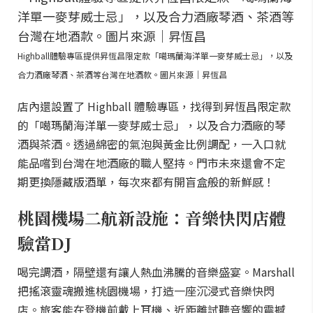
Highball體驗專區提供昇恆昌限定款「噶瑪蘭海洋單一麥芽威士忌」，以及
合力酒廠琴酒、茶酒等台灣在地酒款。圖片來源｜昇恆昌
店內還設置了 Highball 體驗專區，找得到昇恆昌限定款
的「噶瑪蘭海洋單一麥芽威士忌」，以及合力酒廠的琴
酒與茶酒。透過綿密的氣泡與黃金比例調配，一入口就
能品嚐到台灣在地酒廠的職人堅持。門市未來還會不定
期更換隱藏版酒單，每次來都有開盲盒般的新鮮感！
桃園機場二航新設施：音樂快閃店體
驗當DJ
喝完調酒，隔壁還有讓人熱血沸騰的音樂盛宴。Marshall
把搖滾靈魂搬進桃園機場，打造一座沉浸式音樂快閃
店。旅客能在登機前戴上耳機、近距離試聽音響的震撼