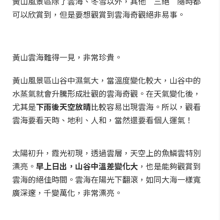
黃山風景區除了雲海、冬雪以外，其他“三絕”隨時都
可以欣賞到，但是要想觀賞到雲海奇觀絕非易事。
黃山雲海難得一見，非常珍貴。
黃山風景區山谷中濕氣大，當溫度變化較大，山谷中的
水蒸氣就會升騰形成壯觀的雲海奇觀。在天氣變化後，
尤其是
下雨後天空放晴
比較容易出現雲海。所以，觀看
雲海要看天時、地利、人和，當然還要看個人運氣！
太陽初升，霞光初現，透過雲層，天空上的魚鱗雲特別
漂亮。
早上日出，山谷中溫差變化大
，也是能夠觀賞到
雲海的絕佳時間。雲海在陽光下翻滾，如同大海一樣寬
廣深邃，千變萬化，非常漂亮。