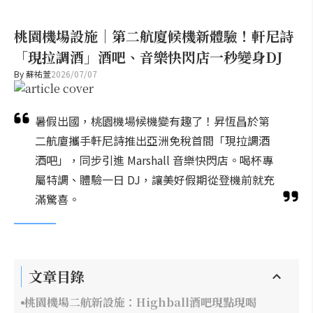
桃園機場設施｜第二航廈候機新體驗！軒尼詩
「現拉調酒」酒吧、音樂快閃店一秒變身DJ
By
蘇祐萱
2026/07/07
暑假出國，桃園機場候機變有趣了！昇恆昌於第
二航廈攜手軒尼詩推出亞洲免稅首間「現拉調酒
酒吧」，同步引進 Marshall 音樂快閃店。喝杯專
屬特調、體驗一日 DJ，讓美好假期從登機前就充
滿驚喜。
文章目錄
桃園機場二航新設施：Highball酒吧現點現喝