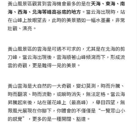
黃山風景區觀賞到雲海機會最多的是在
天海、東海、南
海、西海、北海等峰高谷底的地方
。當云海出現時，站
在山峰上放眼望去，此時的美景猶如一幅水墨畫，非常
壯觀、漂亮。
黃山風景區的雲海是可遇不可求的，尤其是在北海的剪
刀峰，當云海出現後，雲海順著山峰傾瀉而下，形成流
雲的奇觀，更是難得一見的美景。
黃山雲海是大自然的一大奇觀，變幻莫測，時而升騰、
時而翻滾、時而流動，或瞬時消失，無法定格。當云海
昇騰起來後，站在蓮花峰上（最高峰），舉目四望，無
限風光展現在你腳下，你體會的不僅僅是“一覽眾山小
的感覺”，更多的是一種開闊、豁達。