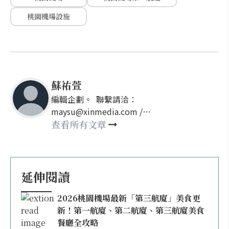
桃園機場設施
蘇祐萱
編輯企劃。 聯繫請洽：
maysu@xinmedia.com /
may860527@gmail.com
查看所有文章
延伸閱讀
2026桃園機場最新「第三航廈」美食更
新！第一航廈、第二航廈、第三航廈美食
餐廳全攻略