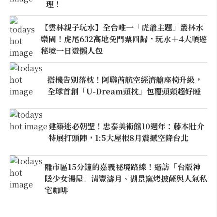
理！
【雲林親子玩水】全台唯一「虎爺主題」叢林水
樂園！虎尾632高地免門票回歸，玩水＋4大順遊
秘境一日遊懶人包
搭機告別落枕！阿聯酋航空經濟艙座椅升級，
全球首創「U-Dream頭枕」包覆頭頸超好睡
建築迷必朝聖！忠泰美術館10週年：藤本壯介
特展打頭陣，1:5大屋根8月震撼空降台北
離市區15分鐘的嘉義祕境路線！造訪「台版神
隱少女湯屋」清豐濤月、湖景窯烤披薩與人氣私
宅咖啡