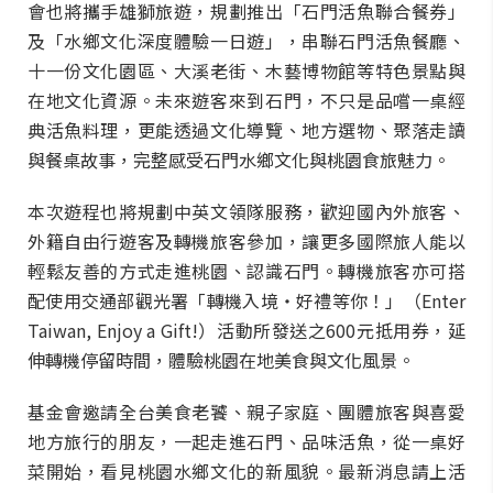
會也將攜手雄獅旅遊，規劃推出「石門活魚聯合餐券」
及「水鄉文化深度體驗一日遊」，串聯石門活魚餐廳、
十一份文化園區、大溪老街、木藝博物館等特色景點與
在地文化資源。未來遊客來到石門，不只是品嚐一桌經
典活魚料理，更能透過文化導覽、地方選物、聚落走讀
與餐桌故事，完整感受石門水鄉文化與桃園食旅魅力。
本次遊程也將規劃中英文領隊服務，歡迎國內外旅客、
外籍自由行遊客及轉機旅客參加，讓更多國際旅人能以
輕鬆友善的方式走進桃園、認識石門。轉機旅客亦可搭
配使用交通部觀光署「轉機入境・好禮等你！」（Enter
Taiwan, Enjoy a Gift!）活動所發送之600元抵用券，延
伸轉機停留時間，體驗桃園在地美食與文化風景。
基金會邀請全台美食老饕、親子家庭、團體旅客與喜愛
地方旅行的朋友，一起走進石門、品味活魚，從一桌好
菜開始，看見桃園水鄉文化的新風貌。最新消息請上活