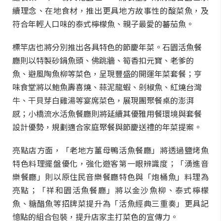
續理念、在地食材，推出更具地方故事性的酸菜魚，及
符合年輕人口味的泰式檸檬魚、親子最愛的蕃茄魚。
標竿店也將分別推出各具特色的節慶年菜。石園活魚餐
廳則以特製砂鍋魚頭、佛跳牆、筍香扣元寶、老爹的
魚、避風陶魚柳等菜色，呈現豐盛的開運年菜套餐；亨
味食堂將以鮑魚壽喜燒、蒜泥龍蝦、剁椒魚、紅燒台灣
牛、干貝芽白雞湯等宴席菜色，展現團聚餐桌的澎湃
感；小橋流水活魚餐廳則將延續其優雅用餐環境與套餐
設計優勢，規劃適合家庭聚餐與節慶送禮的年菜提案。
亮點店方面，「老地方薑母鴨活魚餐廳」將透過鹽烤魚
特色料理擺盤優化，強化遊客第一眼辨識度；「湧進音
樂餐廳」則以原住民音樂餐廳特色與「炮桶魚」料理為
亮點；「祥和園活魚餐廳」將以金沙魚柳、泰式檸檬
魚、糖醋魚等招牌菜提升為「活魚經典三重奏」更具記
憶點的組合包裝，提升店家主打菜色的宣傳力。