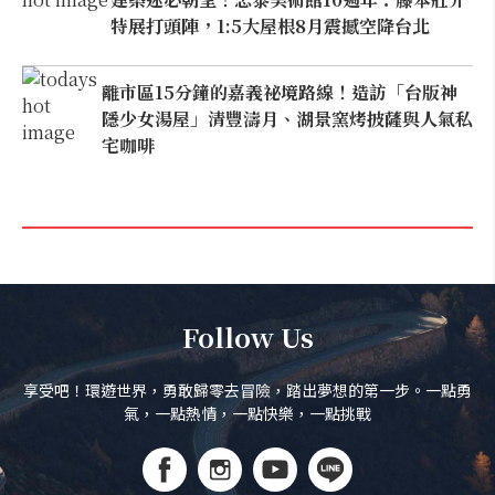
特展打頭陣，1:5大屋根8月震撼空降台北
離市區15分鐘的嘉義祕境路線！造訪「台版神
隱少女湯屋」清豐濤月、湖景窯烤披薩與人氣私
宅咖啡
Follow Us
享受吧！環遊世界，勇敢歸零去冒險，踏出夢想的第一步。一點勇
氣，一點熱情，一點快樂，一點挑戰