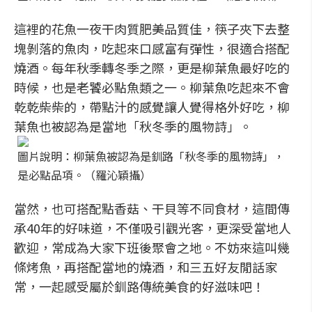
這裡的花魚一夜干肉質肥美品質佳，筷子夾下去整
塊剝落的魚肉，吃起來口感富有彈性，很適合搭配
燒酒。每年秋季轉冬季之際，更是柳葉魚最好吃的
時候，也是老饕必點魚類之一。柳葉魚吃起來不會
乾乾柴柴的，帶點汁的感覺讓人覺得格外好吃，柳
葉魚也被認為是當地「秋冬季的風物詩」。
圖片說明：柳葉魚被認為是釧路「秋冬季的風物詩」，
是必點品項。（羅沁穎攝）
當然，也可搭配點香菇、干貝等不同食材，這間傳
承40年的好味道，不僅吸引觀光客，更深受當地人
歡迎，常成為大家下班後聚會之地。不妨來這叫幾
條烤魚，再搭配當地的燒酒，和三五好友閒話家
常，一起感受屬於釧路傳統美食的好滋味吧！