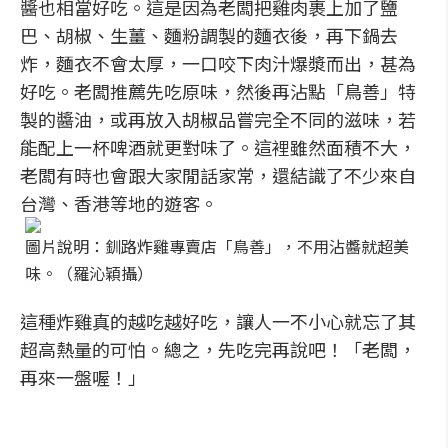
醬也相當好吃。這是因為老闆把雞肉裹上加了鹽
巴、胡椒、生薑、麵粉調製的麵衣後，再下鍋去
炸，麵衣不會太厚，一口咬下肉汁爆漿而出，甚為
好吃。老闆推薦先吃原味，然後再沾點「鳥善」特
製的醬油，或再放入胡椒品嘗完全不同的滋味，若
能配上一杯啤酒就更對味了。這裡雖然面積不大，
老闆有時也會跟大家閒話家常，還結識了不少來自
台灣、香港等地的遊客。
圖片說明：釧路炸雞專賣店「鳥善」，不用沾醬就超美
味。（羅沁穎攝）
這種炸雞真的越吃越好吃，讓人一不小心就忘了其
超高熱量的可怕。總之，先吃完再說吧！「老闆，
再來一盤喔！」