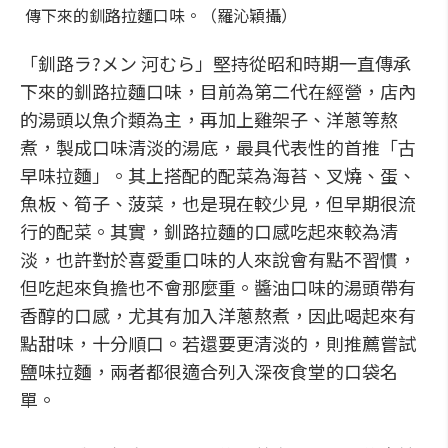
傳下來的釧路拉麵口味。（羅沁穎攝）
「釧路ラ?メン 河むら」堅持從昭和時期一直傳承
下來的釧路拉麵口味，目前為第二代在經營，店內
的湯頭以魚介類為主，再加上雞架子、洋蔥等熬
煮，製成口味清淡的湯底，最具代表性的首推「古
早味拉麵」。其上搭配的配菜為海苔、叉燒、蛋、
魚板、筍子、菠菜，也是現在較少見，但早期很流
行的配菜。其實，釧路拉麵的口感吃起來較為清
淡，也許對於喜愛重口味的人來說會有點不習慣，
但吃起來負擔也不會那麼重。醬油口味的湯頭帶有
香醇的口感，尤其有加入洋蔥熬煮，因此喝起來有
點甜味，十分順口。若還要更清淡的，則推薦嘗試
鹽味拉麵，兩者都很適合列入深夜食堂的口袋名
單。