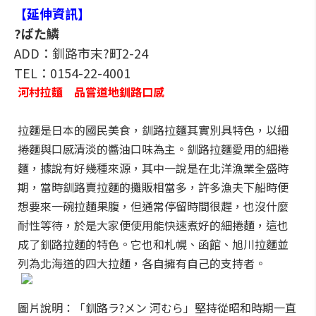
【延伸資訊】
?ばた鱗
ADD：釧路市末?町2-24
TEL：0154-22-4001
河村拉麵 品嘗道地釧路口感
拉麵是日本的國民美食，釧路拉麵其實別具特色，以細
捲麵與口感清淡的醬油口味為主。釧路拉麵愛用的細捲
麵，據說有好幾種來源，其中一說是在北洋漁業全盛時
期，當時釧路賣拉麵的攤販相當多，許多漁夫下船時便
想要來一碗拉麵果腹，但通常停留時間很趕，也沒什麼
耐性等待，於是大家便使用能快速煮好的細捲麵，這也
成了釧路拉麵的特色。它也和札幌、函館、旭川拉麵並
列為北海道的四大拉麵，各自擁有自己的支持者。
圖片說明：「釧路ラ?メン 河むら」堅持從昭和時期一直