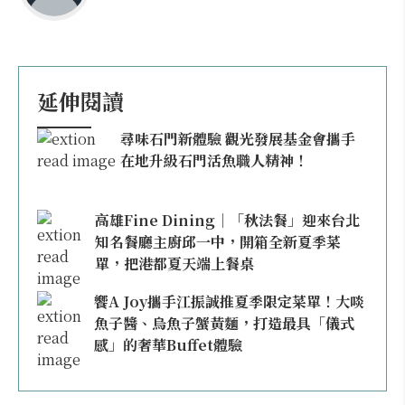
延伸閱讀
尋味石門新體驗 觀光發展基金會攜手
在地升級石門活魚職人精神！
高雄Fine Dining｜「秋法餐」迎來台北
知名餐廳主廚邱一中，開箱全新夏季菜
單，把港都夏天端上餐桌
饗A Joy攜手江振誠推夏季限定菜單！大啖
魚子醬、烏魚子蟹黃麵，打造最具「儀式
感」的奢華Buffet體驗