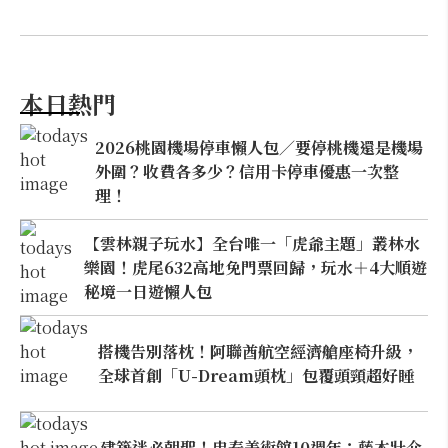
本日熱門
2026桃園機場停車懶人包／要停桃機還是機場
外圍？收費各多少？信用卡停車優惠一次整
理！
【雲林親子玩水】全台唯一「虎爺主題」叢林水
樂園！虎尾632高地免門票回歸，玩水＋4大順遊
秘境一日遊懶人包
搭機告別落枕！阿聯酋航空經濟艙座椅升級，
全球首創「U-Dream頭枕」包覆頭頸超好睡
建築迷必朝聖！忠泰美術館10週年：藤本壯介