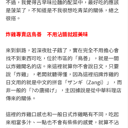
不過，我覺得古早味拉麵的配菜中，最好吃的應該
是菠菜了，不知道是不我很想吃青菜的關係，總之
很搭。
炸雞專賣店鳥善 不用沾醬就超美味
來到釧路，若深夜肚子餓了，實在完全不用擔心會
找不到東西可吃，位於市區的「鳥善」，就是一間
以炸雞聞名的店。來這裡就算你不會說日文，只要
說「炸雞」，老闆就聽得懂，因為這裡招牌炸雞的
日文用的就是中文的拼音「ザンギ（Zangi）」，而
非一般的「?の唐揚げ」，主因據說是從中華料理店
傳來的關係。
這裡的炸雞口感也和一般日式炸雞略有不同，吃起
來相當多汁、一點也不會有柴柴的感覺，就算不沾