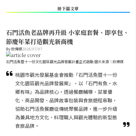
接下篇文章
石門活魚老品牌再升級 小家庭套餐、即享包、
節慶年菜打造觀光新商機
By
欣傳媒
2026/07/07
石門活魚暨十一份文化園區觀光品牌發展計畫正式啟動 圖片來源｜欣傅媒
桃園市觀光發展基金會推動「石門活魚暨十一份
文化園區觀光品牌發展案」，以「石門有魚・水
鄉有味」為品牌核心，透過餐廳輔導、菜單優
化、商品開發、品牌故事包裝與食旅遊程串聯，
協助石門活魚餐廳從傳統聚餐品牌，進一步升級
為兼具地方文化、料理職人與觀光體驗的新型態
食旅品牌。