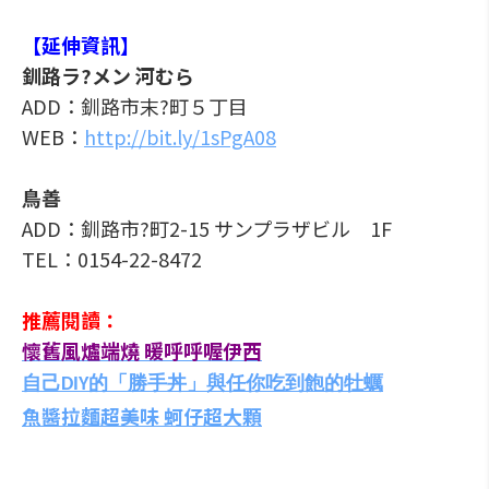
【延伸資訊】
釧路ラ?メン 河むら
ADD：釧路市末?町５丁目
WEB：
http://bit.ly/1sPgA08
鳥善
ADD：釧路市?町2-15 サンプラザビル 1F
TEL：0154-22-8472
推薦閱讀：
懷舊風爐端燒 暖呼呼喔伊西
自己
的「勝手丼」與任你吃到飽的牡蠣
DIY
魚醬拉麵超美味 蚵仔超大顆