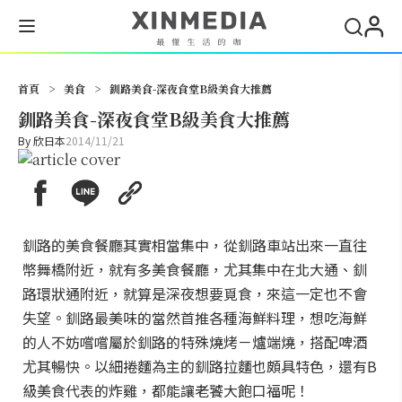
搜尋
首頁
>
美食
>
釧路美食-深夜食堂B級美食大推薦
釧路美食-深夜食堂B級美食大推薦
By
欣日本
2014/11/21
釧路的美食餐廳其實相當集中，從釧路車站出來一直往
幣舞橋附近，就有多美食餐廳，尤其集中在北大通、釧
路環狀通附近，就算是深夜想要覓食，來這一定也不會
失望。釧路最美味的當然首推各種海鮮料理，想吃海鮮
的人不妨嚐嚐屬於釧路的特殊燒烤－爐端燒，搭配啤酒
尤其暢快。以細捲麵為主的釧路拉麵也頗具特色，還有B
級美食代表的炸雞，都能讓老饕大飽口福呢！