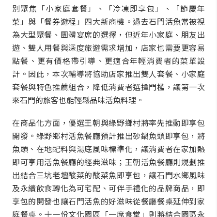
別聚焦「小家庭套餐」、「冷凍即享包」、「節慶年
菜」與「餐券遊程」四大新商機。過去石門活魚常被視
為大型聚餐、團體宴席的選擇，但近年小家庭、朋友出
遊、雙人用餐與深度旅遊需求增加，店家也需要更容易
點餐、更有價格帶引導、更適合年輕消費者的菜單設
計。因此，本次輔導將協助店家推出雙人套餐、小家庭
套餐與特色推薦組合，降低消費者選擇門檻，讓第一次
來石門的旅客也能輕鬆品味活魚料理。
在商品化方面，優選王朝與綠野鄉村將率先推動即享包
開發。綠野鄉村活魚餐廳預計推出砂鍋魚頭即享包，將
魚頭、在地配料與湯底風味標準化，讓消費者在家加熱
即可享用活魚餐廳的經典滋味；王朝活魚餐廳則規劃推
出結合三坑老壇酸菜的酸菜魚即享包，讓石門水鄉風味
及永續飲食轉化為可宅配、可伴手禮化的品牌商品，即
享包的開發也讓石門活魚的好滋味從餐廳餐桌延伸到家
庭餐桌。十一份文化園區「一席食堂」則將結合園區永