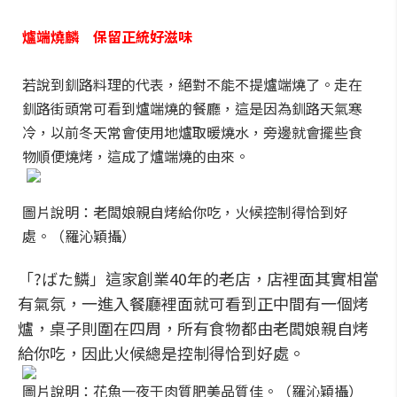
爐端燒麟 保留正統好滋味
若說到釧路料理的代表，絕對不能不提爐端燒了。走在
釧路街頭常可看到爐端燒的餐廳，這是因為釧路天氣寒
冷，以前冬天常會使用地爐取暖燒水，旁邊就會擺些食
物順便燒烤，這成了爐端燒的由來。
圖片說明：老闆娘親自烤給你吃，火候控制得恰到好
處。（羅沁穎攝）
「?ばた鱗」這家創業40年的老店，店裡面其實相當
有氣氛，一進入餐廳裡面就可看到正中間有一個烤
爐，桌子則圍在四周，所有食物都由老闆娘親自烤
給你吃，因此火候總是控制得恰到好處。
圖片說明：花魚一夜干肉質肥美品質佳。（羅沁穎攝）