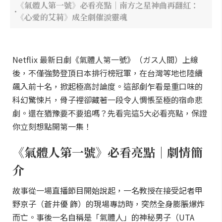
《氣體人第一號》必看亮點｜南方之星神曲再翻紅：
《心愛的艾莉》成全劇催淚靈魂
Netflix 最新日劇《氣體人第一號》（ガス人間）上線
後，不僅強勢登頂日本排行榜冠軍，在台灣等地也陸續
飆入前十名，掀起極高討論度。這部劇乍看是重口味的
科幻驚悚片，骨子裡卻藏著一段令人惆悵至極的宿命悲
劇。還在猶豫要不要追嗎？先看完這5大必看亮點，保證
你立刻想點開第一集！
《氣體人第一號》必看亮點｜劇情簡
介
故事從一場直播節目開始說起，一名教授在接受記者甲
野京子（蒼井優 飾）的現場專訪時，突然全身膨脹爆炸
而亡。事後一名自稱是「氣體人」的神秘男子（UTA