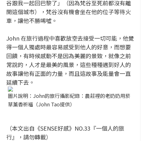
谷跟我一起回巴黎了」（因為梵谷至死前都沒有離
開這個城市），梵谷沒有機會坐在他的位子等待火
車，讓他不勝唏噓。
John 在旅行過程中喜歡放空去接受一切可能，他覺
得一個人獨處時最容易感受到他人的好意，而想要
回饋，有時候感動不是因為美麗的景致，就像之前
常說的，人才是最美的風景，這些種種遇到好人的
故事讓他有正面的力量，而且這故事及能量會一直
延續下去。
圖片說明：John的旅行攝影紀錄：農莊裡的老奶奶用菸
草薰香祈福（John Tao提供）
（本文出自
《SENSE好感》NO.33『一個人的旅
行』，請勿轉載
）