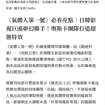
這部影集的演員卡司超強大，包括蒼井優、小栗旬和竹野內豐等實力派演員
參演。圖片來源 | Netflix
《氣體人第一號》必看亮點｜日韓影
視巨頭夢幻聯手！奧斯卡團隊打造超
強特效
《氣體人第一號》的幕後團隊同樣華麗，由《屍速列
車》、《地獄公使》的南韓主創延尚昊擔任編劇和監
製，導演則是執導過驚悚神劇《噬亡村》的片山慎三，
劇本由延尚昊與長期搭檔柳勇在聯合執筆，台前幕後皆
為日韓頂尖團隊。
視覺特效部分更請來曾以《哥吉拉-1.0》榮獲奧斯卡最佳
視覺效果獎的特技團隊「白組」親自操刀。不管是氣體
人長出血肉的爆裂視覺，還是氣體穿梭實景的擬真特
效，都被網友大讚根本是「好萊塢電影等級」的震撼精