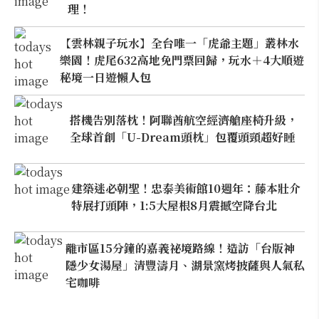
理！
【雲林親子玩水】全台唯一「虎爺主題」叢林水
樂園！虎尾632高地免門票回歸，玩水＋4大順遊
秘境一日遊懶人包
搭機告別落枕！阿聯酋航空經濟艙座椅升級，
全球首創「U-Dream頭枕」包覆頭頸超好睡
建築迷必朝聖！忠泰美術館10週年：藤本壯介
特展打頭陣，1:5大屋根8月震撼空降台北
離市區15分鐘的嘉義祕境路線！造訪「台版神
隱少女湯屋」清豐濤月、湖景窯烤披薩與人氣私
宅咖啡