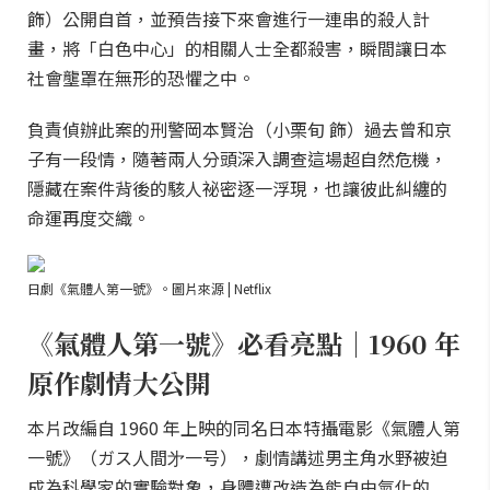
飾）公開自首，並預告接下來會進行一連串的殺人計
畫，將「白色中心」的相關人士全都殺害，瞬間讓日本
社會壟罩在無形的恐懼之中。
負責偵辦此案的刑警岡本賢治（小栗旬 飾）過去曾和京
子有一段情，隨著兩人分頭深入調查這場超自然危機，
隱藏在案件背後的駭人祕密逐一浮現，也讓彼此糾纏的
命運再度交織。
日劇《氣體人第一號》。圖片來源 | Netflix
《氣體人第一號》必看亮點｜1960 年
原作劇情大公開
本片改編自 1960 年上映的同名日本特攝電影《氣體人第
一號》（ガス人間㐧一号），劇情講述男主角水野被迫
成為科學家的實驗對象，身體遭改造為能自由氣化的