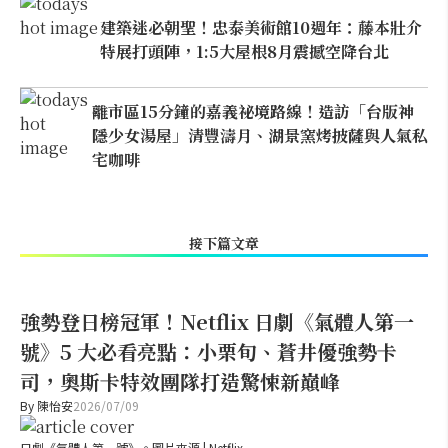
建築迷必朝聖！忠泰美術館10週年：藤本壯介
特展打頭陣，1:5大屋根8月震撼空降台北
離市區15分鐘的嘉義祕境路線！造訪「台版神
隱少女湯屋」清豐濤月、湖景窯烤披薩與人氣私
宅咖啡
接下篇文章
強勢登日榜冠軍！Netflix 日劇《氣體人第一
號》5 大必看亮點：小栗旬、蒼井優強勢卡
司，奧斯卡特效團隊打造驚悚新巔峰
By
陳怡安
2026/07/09
日劇《氣體人第一號》。圖片來源 | Netflix