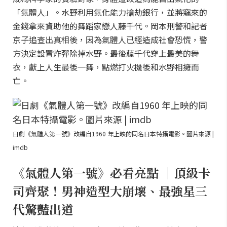
「氣體人」。水野利用氣化能力搶劫銀行，並將竊來的
金錢拿來資助他的舞蹈家戀人藤千代。岡本刑警和記者
京子追查出真相後，因為氣體人已經造成社會恐慌，警
方決定設置炸彈除掉水野。最後藤千代穿上最美的舞
衣，獻上人生最後一舞，點燃打火機後和水野相擁而
亡。
日劇《氣體人第一號》改編自1960 年上映的同名日本特攝電影。圖片來源 |
imdb
《氣體人第一號》必看亮點 ｜頂級卡
司齊聚！男神造型大崩壞、最強星三
代驚豔出道