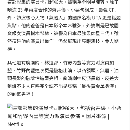
這部影集的演員卡司超強大，被稱為全明星陣容。除了
暌違 23 年再度合作的蒼井優、小栗旬組成「最強 CP」
外，飾演核心人物「氣體人」的國際名模 UTA 更是話題
焦點，他的爸爸是日本影帝本木雅弘，外婆則是已故國
寶級女演員樹木希林，被譽為日本最強最帥星三代！雖
然這是他的演員出道作，仍然展現出亮眼演技，令人期
待。
其他還有廣瀨鈴、林遣都、竹野內豐等實力派演員加
盟，竹野內豐這次更是破格出演，以凸額頭、無眉、油
頭長髮的破壞性造型亮相，飾演劇中反派黑道，反差大
到讓不少人直呼完全認不出是號稱「最後黃金單身漢」
的帥氣男神！