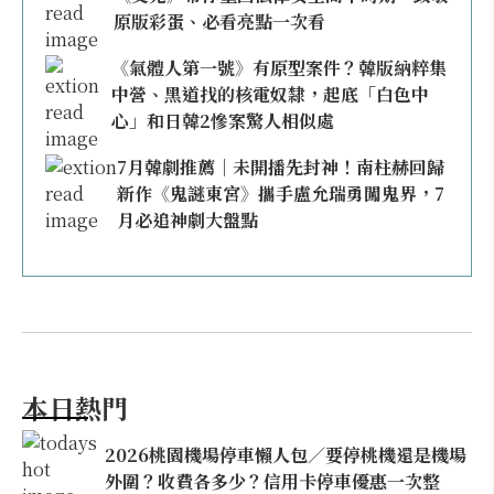
原版彩蛋、必看亮點一次看
《氣體人第一號》有原型案件？韓版納粹集
中營、黑道找的核電奴隸，起底「白色中
心」和日韓2慘案驚人相似處
7月韓劇推薦｜未開播先封神！南柱赫回歸
新作《鬼謎東宮》攜手盧允瑞勇闖鬼界，7
月必追神劇大盤點
本日熱門
2026桃園機場停車懶人包／要停桃機還是機場
外圍？收費各多少？信用卡停車優惠一次整