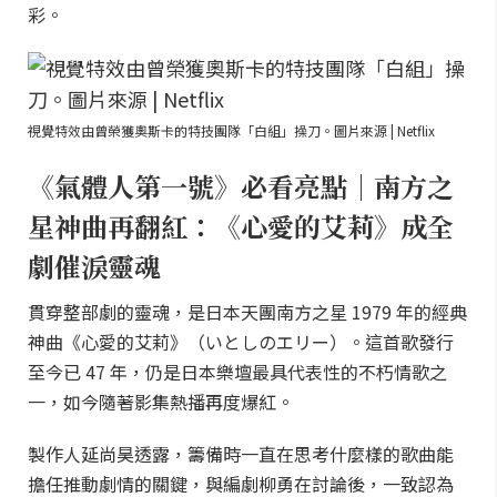
彩。
視覺特效由曾榮獲奧斯卡的特技團隊「白組」操刀。圖片來源 | Netflix
《氣體人第一號》必看亮點｜南方之
星神曲再翻紅：《心愛的艾莉》成全
劇催淚靈魂
貫穿整部劇的靈魂，是日本天團南方之星 1979 年的經典
神曲《心愛的艾莉》（いとしのエリー）。這首歌發行
至今已 47 年，仍是日本樂壇最具代表性的不朽情歌之
一，如今隨著影集熱播再度爆紅。
製作人延尚昊透露，籌備時一直在思考什麼樣的歌曲能
擔任推動劇情的關鍵，與編劇柳勇在討論後，一致認為