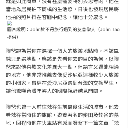
就是如此簡單，沒有甚麼需要特別去思考的，他在
當地為居民拍下簡樸的生活照，日後也發現居民將
他拍的照片掛在客廳中紀念，讓他十分感念。
圖片說明：John於不丹旅行遇到的友善僧人（John Tao
提供）
陶爸認為當你在選擇一個人的旅遊地點時，不該單
純只是選地點，應該是先看你去的目的為何，以陶
爸來說他喜歡文化差異大一點，但語言又還能相通
的地方，他非常推薦去像愛沙尼亞這樣較少人旅遊
的小國家，曾經在愛沙尼亞遇到台灣的交換學生，
讓他驚嘆台灣年輕人的國際視野越見開闊。
陶爸也曾一人前往梵谷生前最後生活的城市，他去
看梵谷當時住的旅館，遊覽著名的麥田及梵谷的墓
地，回程時他在火車站有感而發寫下一篇文章「梵