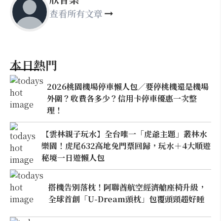
查看所有文章
本日熱門
2026桃園機場停車懶人包／要停桃機還是機場
外圍？收費各多少？信用卡停車優惠一次整
理！
【雲林親子玩水】全台唯一「虎爺主題」叢林水
樂園！虎尾632高地免門票回歸，玩水＋4大順遊
秘境一日遊懶人包
搭機告別落枕！阿聯酋航空經濟艙座椅升級，
全球首創「U-Dream頭枕」包覆頭頸超好睡