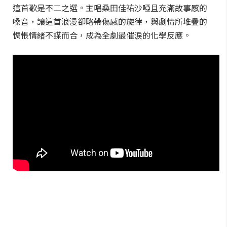
這首歌是不二之選。主唱桑田佳祐沙啞且充滿故事感的
嗓音，讓這首浪漫卻略帶傷感的旋律，與劇情所堆疊的
惆悵情緒不謀而合，成為全劇最催淚的化學反應。