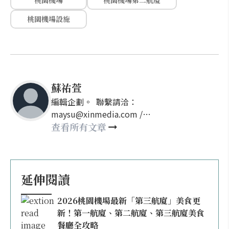
桃園機場
桃園機場第二航廈
桃園機場設施
蘇祐萱
編輯企劃。 聯繫請洽：
maysu@xinmedia.com /
may860527@gmail.com
查看所有文章
延伸閱讀
2026桃園機場最新「第三航廈」美食更
新！第一航廈、第二航廈、第三航廈美食
餐廳全攻略