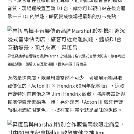
店。旅客能在登機前戴上耳機、近距離試聽音響的震撼
音質，現場還設置互動 DJ 台，讓你可以親自站在後方體
驗一日 DJ 的樂趣，瞬間變成機場裡最酷的打卡亮點。
昇恆昌攜手音響傳奇品牌Marshall於桃機打造沉浸式音樂快閃店，旅客可近
距離試聽、體驗DJ台互動場景。圖片來源｜昇恆昌
既然是快閃店，限量周邊當然不可少。現場展示極具收
藏價值的「Acton III × Hendrix 60周年紀念版」，這款
音響特別向吉他之神 Jimi Hendrix 致敬，將經典設計與
搖滾傳奇元素融為一體；另外還有「Acton III 藍牙音響
勃根地酒紅限定色」，擺在家裡完全就是品味的象徵。