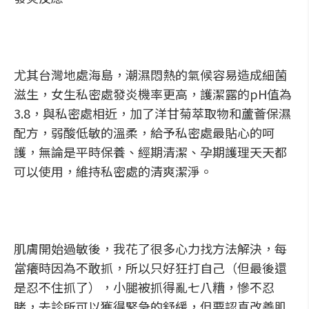
尤其台灣地處海島，潮濕悶熱的氣候容易造成細菌
滋生，女生私密處發炎機率更高，護潔露的pH值為
3.8，與私密處相近，加了洋甘菊萃取物和蘆薈保濕
配方，弱酸低敏的溫柔，給予私密處最貼心的呵
護，無論是平時保養、經期清潔、孕期護理天天都
可以使用，維持私密處的清爽潔淨。
肌膚開始過敏後，我花了很多心力找方法解決，每
當癢時因為不敢抓，所以只好狂打自己（但最後還
是忍不住抓了），小腿被抓得亂七八糟，慘不忍
睹，去診所可以獲得緊急的舒緩，但要認真改善肌