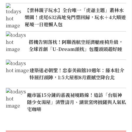
【雲林親子玩水】全台唯一「虎爺主題」叢林水
樂園！虎尾632高地免門票回歸，玩水＋4大順遊
秘境一日遊懶人包
搭機告別落枕！阿聯酋航空經濟艙座椅升級，
全球首創「U-Dream頭枕」包覆頭頸超好睡
建築迷必朝聖！忠泰美術館10週年：藤本壯介
特展打頭陣，1:5大屋根8月震撼空降台北
離市區15分鐘的嘉義祕境路線！造訪「台版神
隱少女湯屋」清豐濤月、湖景窯烤披薩與人氣私
宅咖啡