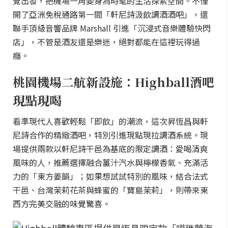
覺出發，把機場一角變身為時髦的生活探索空間。不僅
開了亞洲免稅通路第一間「軒尼詩汲飲調酒酒吧」，還
聯手頂級音響品牌 Marshall 引進「沉浸式音樂體驗快閃
店」，不管是酒友還是樂迷，絕對都能在這裡玩得過
癮。
桃園機場二航新設施：Highball酒吧
現點現喝
看準現代人喜歡輕鬆「即飲」的潮流，這次昇恆昌與軒
尼詩合作的精緻酒吧，特別引進現點現拉調酒系統。現
場提供兩款以軒尼詩干邑為基底的限定調酒：愛喝清爽
風味的人，推薦選擇融合薑汁汽水與檸檬香氣、充滿活
力的「東方姜韻」；如果想試試特別的風味，結合法式
干邑、台灣茉莉花茶與蜂蜜的「寶島茉莉」，則帶來東
西方完美交融的味覺驚喜。