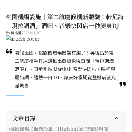
桃園機場設施｜第二航廈候機新體驗！軒尼詩
「現拉調酒」酒吧、音樂快閃店一秒變身DJ
By
蘇祐萱
2026/07/07
暑假出國，桃園機場候機變有趣了！昇恆昌於第
二航廈攜手軒尼詩推出亞洲免稅首間「現拉調酒
酒吧」，同步引進 Marshall 音樂快閃店。喝杯專
屬特調、體驗一日 DJ，讓美好假期從登機前就充
滿驚喜。
文章目錄
桃園機場二航新設施：Highball酒吧現點現喝