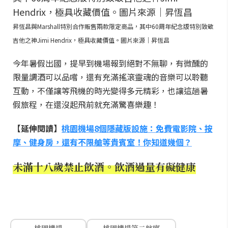
昇恆昌與Marshall特別合作販售兩款限定商品，其中60周年紀念版特別致敬
吉他之神Jimi Hendrix，極具收藏價值。圖片來源｜昇恆昌
今年暑假出國，提早到機場報到絕對不無聊，有微醺的
限量調酒可以品嚐，還有充滿搖滾靈魂的音樂可以聆聽
互動，不僅讓等飛機的時光變得多元精彩，也讓這趟暑
假旅程，在還沒起飛前就充滿驚喜樂趣！
【延伸閱讀】
桃園機場8個隱藏版設施：免費電影院、按
摩、健身房，還有不限艙等貴賓室！你知道幾個？
未滿十八歲禁止飲酒。飲酒過量有礙健康