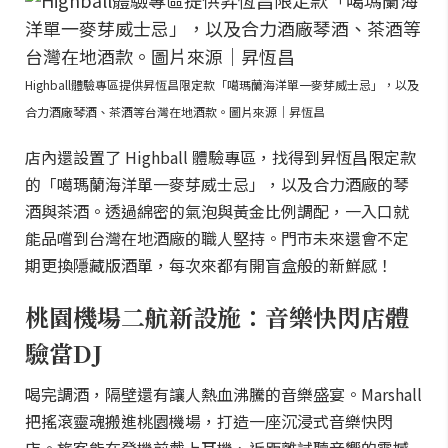
Highball體驗專區提供昇恆昌限定款「噶瑪蘭海洋單一麥芽威士忌」，以及
合力酒廠琴酒、茶酒等台灣在地酒款。圖片來源｜昇恆昌
店內還設置了 Highball 體驗專區，找得到昇恆昌限定款
的「噶瑪蘭海洋單一麥芽威士忌」，以及合力酒廠的琴
酒與茶酒。透過綿密的氣泡與黃金比例調配，一入口就
能品嚐到台灣在地酒廠的職人堅持。門市未來還會不定
期更換隱藏版酒單，每次來都有開盲盒般的新鮮感！
桃園機場二航新設施：音樂快閃店體
驗當DJ
喝完調酒，隔壁還有讓人熱血沸騰的音樂盛宴。Marshall
把搖滾靈魂搬進桃園機場，打造一座沉浸式音樂快閃