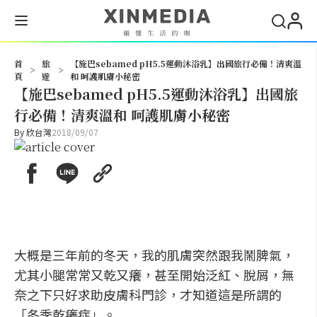
搜尋
首
旅
【施巴sebamed pH5.5運動沐浴乳】出國旅行必備！清爽溫
>
>
頁
遊
和 呵護肌膚小秘密
【施巴sebamed pH5.5運動沐浴乳】出國旅
行必備！清爽溫和 呵護肌膚小秘密
By
欣台灣
2018/09/07
大概是三年前的冬天，我的肌膚突然跟我鬧脾氣，
尤其小腿常常又乾又癢，甚至開始泛紅、脫屑，無
奈之下只好求助皮膚科門診，才知道這是所謂的
「冬季乾癢症」。