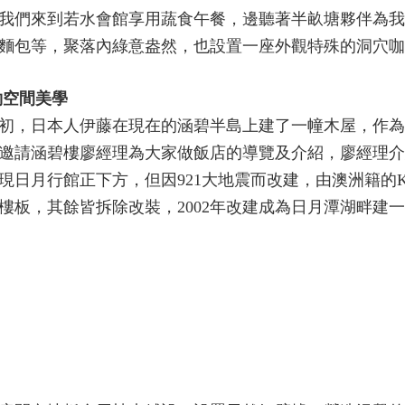
我們來到若水會館享用蔬食午餐，邊聽著半畝塘夥伴為我
麵包等，聚落內綠意盎然，也設置一座外觀特殊的洞穴咖
約空間美學
紀初，日本人伊藤在現在的涵碧半島上建了一幢木屋，作
邀請涵碧樓廖經理為大家做飯店的導覽及介紹，廖經理介
日月行館正下方，但因921大地震而改建，由澳洲籍的Ker
樓板，其餘皆拆除改裝，2002年改建成為日月潭湖畔建