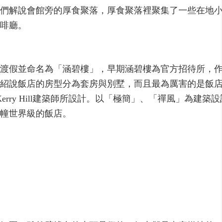
們解說會館旁的厚食聚落，厚食聚落裡聚集了一些在地
啡廳。
為渡假並命名為「涵碧樓」，早期涵碧樓為官方招待所，
紹說飯店的房型分為套房與別墅，而且最為厲害的是飯
ry Hill建築師所設計。以「極簡」、「禪風」為建築
一幢世界級的飯店。