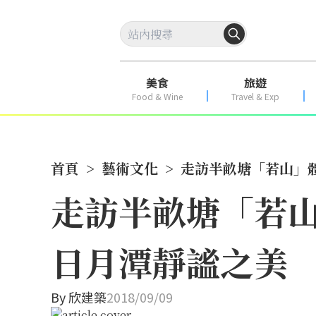
美食
旅遊
Food & Wine
Travel & Exp
首頁
>
藝術文化
>
走訪半畝塘「若山」
走訪半畝塘「若山
日月潭靜謐之美
By
欣建築
2018/09/09