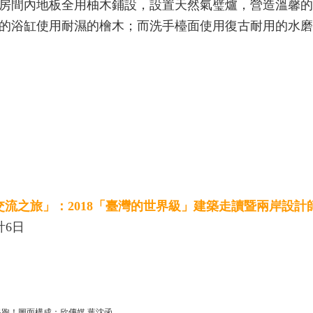
房間內地板全用柚木鋪設，設置天然氣璧爐，營造溫馨的
的浴缸使用耐濕的檜木；而洗手檯面使用復古耐用的水磨
流之旅」：2018「臺灣的世界級」建築走讀暨兩岸設計
計6日
起跑！圖面構成：欣傳媒 葉沈函