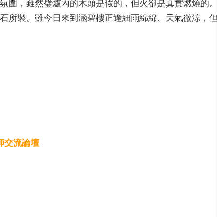
氛圍，雖然璧爐內的木頭是假的，但火卻是真實燃燒的
石所製。雖今日來到涵碧樓正逢細雨綿綿、天氣微涼，
師交流論壇