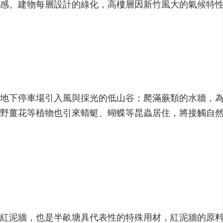
感。建物每層設計的綠化，高樓層因新竹風大的氣候特
地下停車場引入風與採光的低山谷；爬滿蕨類的水牆，
野薑花等植物也引來蜻蜓、蝴蝶等昆蟲居住，將接觸自
紅泥牆，也是半畝塘具代表性的特殊用材，紅泥牆的原