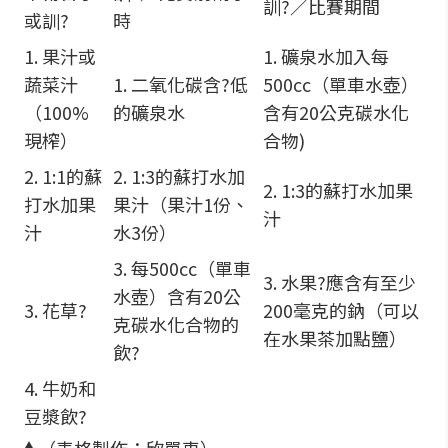
訓?／比賽期間
或訓?
時
1. 果汁或
1. 礦泉水加入每
蔬菜汁
1. 二氧化碳含?低
500cc（單車水壺）
（100%
的礦泉水
含有20公克碳水化
現榨）
合物)
2. 1:1的蘇
2. 1:3的蘇打水加
2. 1:3的蘇打水加果
打水加果
果汁（果汁1份、
汁
汁
水3份）
3. 每500cc（單車
3. 水果?應含有至少
水壺）含有20公
3. 花草?
200毫克的鈉（可以
克碳水化合物的
在水果茶加點鹽）
飲?
4. 牛奶和
豆漿飲?