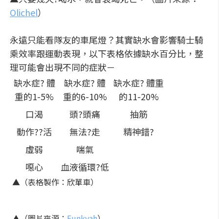
Olichel
）
永遠只能看隊友的車尾燈？其實缺水會影響騎士騎
乘效率跟運動表現，以下表格依據缺水百分比，整
理可能會出現不同的症狀－
缺水症? 體
缺水症? 體
缺水症? 體重
重的1-5%
重的6-10%
的11-20%
口渴
頭?頭痛
抽筋
動作??活
無法?走
精神錯?
虛弱
喘氣
噁心
血液循環?低
▲（表格製作：欣單車）
▲（圖片來源：
Funkyah
）