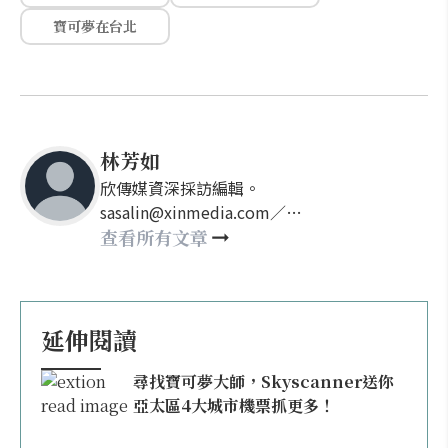
寶可夢在台北
林芳如
欣傳媒資深採訪編輯。
sasalin@xinmedia.com／
happy21917@gmail.com
查看所有文章
延伸閱讀
尋找寶可夢大師，Skyscanner送你
亞太區4大城市機票抓更多！