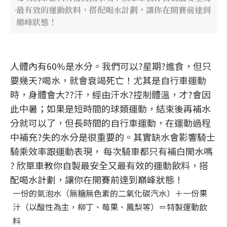
最有效的運動飲料，搭配喝水計劃，讓你在開賽前達到
巔峰狀態！
人體內有60%是水分。我們可以?星期?進食，但只
要幾天?喝水，就會衰竭死亡！尤其是自行車運動
時，身體會大??汗，經由汗水?控制體溫，才?會因
此中暑；如果是短時間的球類運動，結束後再補水
分就可以了，但長時間的自行車運動，在運動過程
中補充?失的水分是很重要的。其實缺水會影響騎士
騎乘效率跟運動表現， 每次騎車都只有補白開水嗎
? 欣單車教你自製最安全又最有效的運動飲料，搭
配喝水計劃，讓你在開賽前達到巔峰狀態！
一份的氣泡水（無糖無色素的二氧化碳汽水）＋一份果
汁（以酸性為主，柳丁、莓果、鳳梨等）＝特製運動飲
料