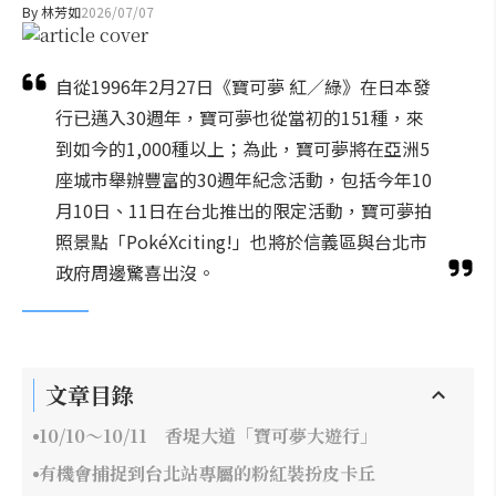
By
林芳如
2026/07/07
自從1996年2月27日《寶可夢 紅／綠》在日本發
行已邁入30週年，寶可夢也從當初的151種，來
到如今的1,000種以上；為此，寶可夢將在亞洲5
座城市舉辦豐富的30週年紀念活動，包括今年10
月10日、11日在台北推出的限定活動，寶可夢拍
照景點「PokéXciting!」也將於信義區與台北市
政府周邊驚喜出沒。
文章目錄
10/10～10/11 香堤大道「寶可夢大遊行」
有機會捕捉到台北站專屬的粉紅裝扮皮卡丘