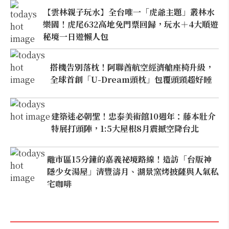
【雲林親子玩水】全台唯一「虎爺主題」叢林水
樂園！虎尾632高地免門票回歸，玩水＋4大順遊
秘境一日遊懶人包
搭機告別落枕！阿聯酋航空經濟艙座椅升級，
全球首創「U-Dream頭枕」包覆頭頸超好睡
建築迷必朝聖！忠泰美術館10週年：藤本壯介
特展打頭陣，1:5大屋根8月震撼空降台北
離市區15分鐘的嘉義祕境路線！造訪「台版神
隱少女湯屋」清豐濤月、湖景窯烤披薩與人氣私
宅咖啡