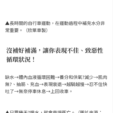
▲長時間的自行車運動，在運動過程中補充水分非
常重要。（欣單車製）
沒補好補滿，讓你表現不佳、致惡性
循環狀況！
缺水→體內血液循環困難→養分和供氧?減少→肌肉
無?、抽筋、充血→表現衰退→越騎越慢→忍不住快
吐了→無奈停車休息→上回收車。
▲只要幾天?喝水，就會衰竭死亡。（圖片來源：