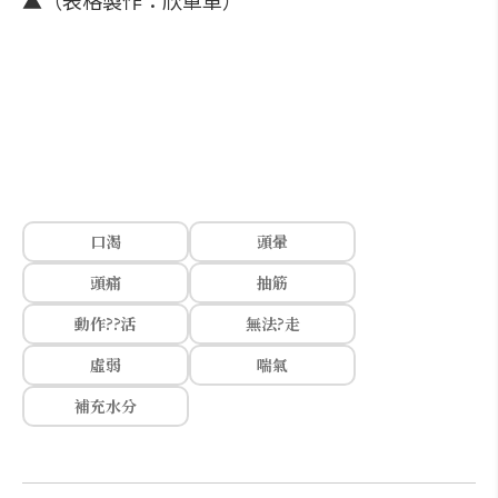
▲（表格製作：欣單車）
口渴
頭暈
頭痛
抽筋
動作??活
無法?走
虛弱
喘氣
補充水分