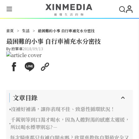
搜尋
首頁
>
生活
>
最困難的小事 自行車補充水分密技
最困難的小事 自行車補充水分密技
By
欣單車
2018/09/13
文章目錄
沒補好補滿，讓你表現不佳、致惡性循環狀況！
千萬別等到口渴才喝水，因為人體對渴的感應太遲緩，
所以喝水標準別忘?－
每次騎車都只有補白開水嗎 ? 欣單車教你自製最安全又