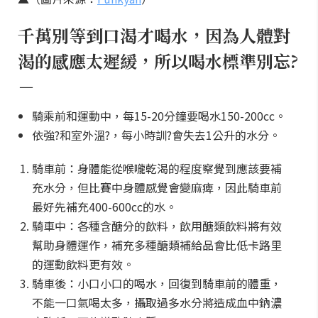
千萬別等到口渴才喝水，因為人體對
渴的感應太遲緩，所以喝水標準別忘?
－
騎乘前和運動中，每15-20分鐘要喝水150-200cc。
依強?和室外溫?，每小時訓?會失去1公升的水分。
騎車前：身體能從喉嚨乾渴的程度察覺到應該要補
充水分，但比賽中身體感覺會變麻痺，因此騎車前
最好先補充400-600cc的水。
騎車中：各種含醣分的飲料，飲用醣類飲料將有效
幫助身體運作，補充多種醣類補給品會比低卡路里
的運動飲料更有效。
騎車後：小口小口的喝水，回復到騎車前的體重，
不能一口氣喝太多，攝取過多水分將造成血中鈉濃