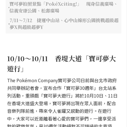
寶可夢拍照景點「PokéXciting!」 現身信義廣場、
信義安康公園、松壽廣場
7/11～7/12 捷運中山站、心中山線形公園挑戰超級超
夢X與超級超夢Y
10/10～10/11 香堤大道「寶可夢大
遊行」
The Pokémon Company寶可夢公司日前與台北市政府
共同舉辦記者會，宣布合作「寶可夢30週年」台北站系
列活動，重頭戲「寶可夢大遊行」將於10月10日、11日
在香堤大道盛大登場，寶可夢將出現在眾人面前，配合
音樂列隊前進，帶來令人雀躍又感動的遊行。在遊行
中，大家可以近距離看著心愛的寶可夢們，一邊享受派
對的歡樂氣氛，是30週年活動絕對不可錯過的主要項