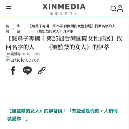
搜尋
首
生
【酸鼻子專欄｜第25屆台灣國際女性影展】找回名字的人
>
>
頁
活
──《被監禁的女人》的伊蒂
【酸鼻子專欄｜第25屆台灣國際女性影展】找
回名字的人──《被監禁的女人》的伊蒂
By
黃湘芩
2018/09/05
《被監禁的女人》的伊蒂說：「有些愛是假的，人們假
裝愛你。」