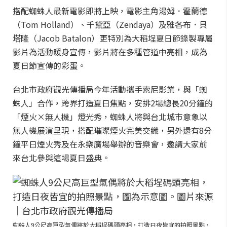
搭配蜘蛛人最新電影即將上映，電影主角湯姆．霍蘭德
（Tom Holland）、千黛亞（Zendaya）及雅各布．貝
塔隆（Jacob Batalon）更特別為大稻埕夏日節錄製專屬
影片為活動暖身宣傳，影片將在多種管道中亮相，成為
夏日節宣傳的彩蛋。
台北市政府觀光傳播局今年活動攜手索尼影業，與「蜘
蛛人」合作，跨界打造夏日焦點，安排2場總長20分鐘的
「煙火×無人機」燈光秀，蜘蛛人將與台北城市意象以
無人機展演呈現，搭配璀璨煙火完美交織，另外還有8分
鐘平日煙火秀及在永樂廣場舉辦的音樂會，邀請大家前
來台北參與這場夏日盛典。
蜘蛛人9公尺高巨型氣偶將於大稻埕碼頭亮相，打造日夜皆宜的拍照景點，