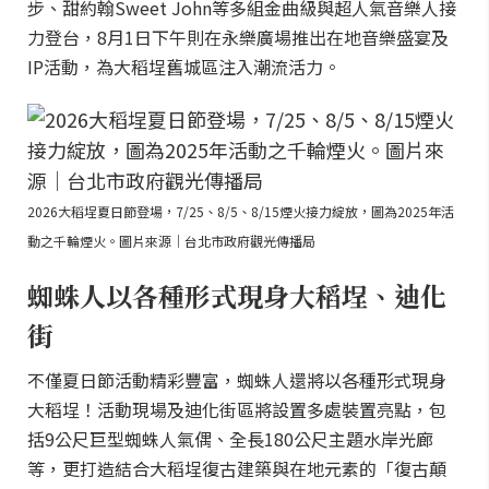
步、甜約翰Sweet John等多組金曲級與超人氣音樂人接
力登台，8月1日下午則在永樂廣場推出在地音樂盛宴及
IP活動，為大稻埕舊城區注入潮流活力。
2026大稻埕夏日節登場，7/25、8/5、8/15煙火接力綻放，圖為2025年活
動之千輪煙火。圖片來源｜台北市政府觀光傳播局
蜘蛛人以各種形式現身大稻埕、迪化
街
不僅夏日節活動精彩豐富，蜘蛛人還將以各種形式現身
大稻埕！活動現場及迪化街區將設置多處裝置亮點，包
括9公尺巨型蜘蛛人氣偶、全長180公尺主題水岸光廊
等，更打造結合大稻埕復古建築與在地元素的「復古顛