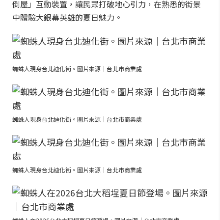
倒屋」互動裝置，讓民眾打破地心引力，在熟悉的街景
中體驗大銀幕英雄的夏日魅力。
蜘蛛人現身台北迪化街。圖片來源｜台北市商業處
蜘蛛人現身台北迪化街。圖片來源｜台北市商業處
蜘蛛人現身台北迪化街。圖片來源｜台北市商業處