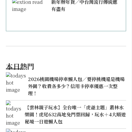
新年辦年貨／中台灣流行傳統應
有盡有
本日熱門
2026桃園機場停車懶人包／要停桃機還是機場
外圍？收費各多少？信用卡停車優惠一次整
理！
【雲林親子玩水】全台唯一「虎爺主題」叢林水
樂園！虎尾632高地免門票回歸，玩水＋4大順遊
秘境一日遊懶人包