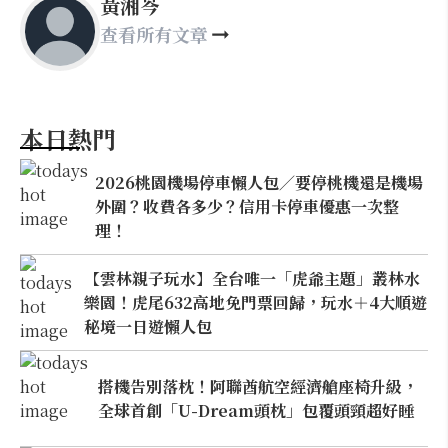
黃湘芩
查看所有文章
本日熱門
2026桃園機場停車懶人包／要停桃機還是機場
外圍？收費各多少？信用卡停車優惠一次整
理！
【雲林親子玩水】全台唯一「虎爺主題」叢林水
樂園！虎尾632高地免門票回歸，玩水＋4大順遊
秘境一日遊懶人包
搭機告別落枕！阿聯酋航空經濟艙座椅升級，
全球首創「U-Dream頭枕」包覆頭頸超好睡