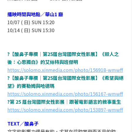
播映時間與地點／華山1 廳
10/07 ( 日) SUN 15:20
10/14 ( 日) SUN 15:30
?
【酸鼻子專欄｜第25屆台灣國際女性影展】《殺人之
後：心思獨白》的艾絲特與班傑明
https://solomo.xinmedia.com/photo/156918-wmwff
?【酸鼻子專欄｜第25屆台灣國際女性影展】《希望與絕
望》的賽勒姆與哈德瑪
https://solomo.xinmedia.com/photo/156167-wmwff
?
第 25 屆台灣國際女性影展｜跟著電影語言的敘事重生
https://solomo.xinmedia.com/photo/153897-wmwff
TEXT／酸鼻子
文字的影響力還是有的，尤其在這時常避而不見的時