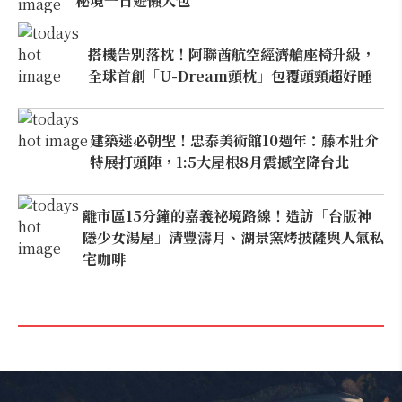
秘境一日遊懶人包
搭機告別落枕！阿聯酋航空經濟艙座椅升級，
全球首創「U-Dream頭枕」包覆頭頸超好睡
建築迷必朝聖！忠泰美術館10週年：藤本壯介
特展打頭陣，1:5大屋根8月震撼空降台北
離市區15分鐘的嘉義祕境路線！造訪「台版神
隱少女湯屋」清豐濤月、湖景窯烤披薩與人氣私
宅咖啡