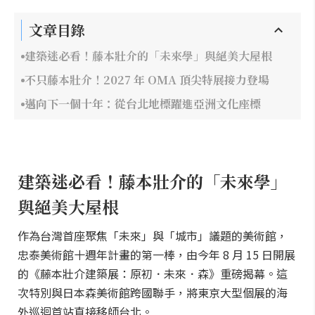
文章目錄
建築迷必看！藤本壯介的「未來學」與絕美大屋根
不只藤本壯介！2027 年 OMA 頂尖特展接力登場
邁向下一個十年：從台北地標躍進亞洲文化座標
建築迷必看！藤本壯介的「未來學」
與絕美大屋根
作為台灣首座聚焦「未來」與「城市」議題的美術館，
忠泰美術館十週年計畫的第一棒，由今年 8 月 15 日開展
的《藤本壯介建築展：原初．未來．森》重磅揭幕。這
次特別與日本森美術館跨國聯手，將東京大型個展的海
外巡迴首站直接移師台北。