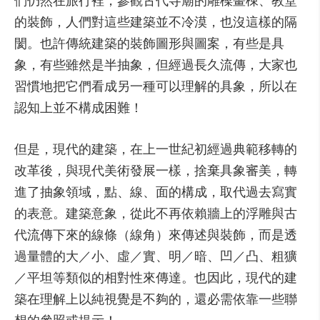
們仍然在旅行裡，參觀古代寺廟的雕樑畫棟、教堂
的裝飾，人們對這些建築並不冷漠，也沒這樣的隔
閡。也許傳統建築的裝飾圖形與圖案，有些是具
象，有些雖然是半抽象，但經過長久流傳，大家也
習慣地把它們看成另一種可以理解的具象，所以在
認知上並不構成困難！
但是，現代的建築，在上一世紀初經過典範移轉的
改革後，與現代美術發展一樣，捨棄具象審美，轉
進了抽象領域，點、線、面的構成，取代過去寫實
的表意。建築意象，從此不再依賴牆上的浮雕與古
代流傳下來的線條（線角）來傳述與裝飾，而是透
過量體的大／小、虛／實、明／暗、凹／凸、粗獷
／平坦等類似的相對性來傳達。也因此，現代的建
築在理解上以純視覺是不夠的，還必需依靠一些聯