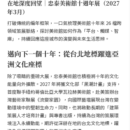
在地深度回望｜忠泰美術館十週年展（2027
年3月）
打破傳統的編年框架，一口氣梳理美術館十年來 26 檔跨
領域策展脈絡，探討美術館如何作為「平台、觸媒、智
庫」，持續回應這座城市的演變與未來生活思辨。
邁向下一個十年：從台北地標躍進亞
洲文化座標
除了吸睛的重磅大展，忠泰美術館也積極將十年的文化
能量向外擴散。2027 年將獲文化部「黑潮計畫」支持，
首度聯手紐約哥倫比亞大學瓦拉赫美術館，赴美策辦台
灣藝術家聯展《流變家園》，向國際藝壇展現台灣在變
動環境中的堅韌生命力。同時，也將啟動長期的「建築
策展人才培育計畫」與專書出版，持續為台灣的策展環
境注入永續動能，期許從深耕在地的台北文化地標，躍