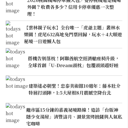
2026桃園機場停車懶人包／要停桃機還是機場
外圍？收費各多少？信用卡停車優惠一次整
理！
【雲林親子玩水】全台唯一「虎爺主題」叢林水
樂園！虎尾632高地免門票回歸，玩水＋4大順遊
秘境一日遊懶人包
搭機告別落枕！阿聯酋航空經濟艙座椅升級，
全球首創「U-Dream頭枕」包覆頭頸超好睡
建築迷必朝聖！忠泰美術館10週年：藤本壯介
特展打頭陣，1:5大屋根8月震撼空降台北
離市區15分鐘的嘉義祕境路線！造訪「台版神
隱少女湯屋」清豐濤月、湖景窯烤披薩與人氣私
宅咖啡