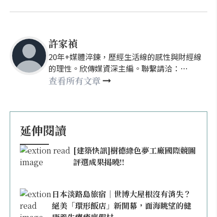
許家禎
20年+媒體淬鍊，歷經生活線的感性與財經線
的理性。欣傳媒資深主編。聯繫請洽：
nellyhsu@xinmedia.com
查看所有文章
延伸閱讀
[建築快訊]樹德綠色夢工廠國際競圖
評選成果揭曉!!
日本淡路島旅宿｜世博大屋根沒有消失？
絕美「環形飯店」新開幕，面海眺望的健