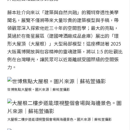
藤本壯介向來以「建築與自然共融」的獨特穿透性美學
聞名，展覽不僅將帶來大量珍貴的建築模型與手稿，帶
領觀眾深入探索他近三十年的空間哲學；最大的亮點，
莫過於在衛星展區（建國啤酒廠成品倉庫）展出的「環
形大屋頂（大屋根）」大型局部模型！這座標誌著 2025
大阪萬博開放與包容精神的靈魂建築，將以 1:5 的壯觀比
例在台灣曝光，讓民眾可以近距離感受國際級的空間張
力。
世博焦點大屋根。圖片來源｜蘇祐萱攝影
大屋根二樓步道能環視整個會場與海邊景色。圖片來源｜蘇祐萱攝影