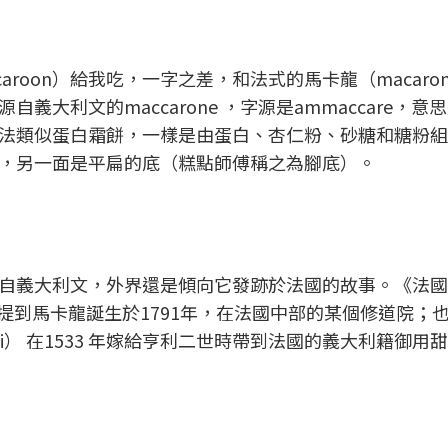
aroon）給我吃，一字之差，和法式的馬卡龍（macaro
大利文的maccarone ，字源是ammaccare，意
法類似蛋白霜餅，一樣是由蛋白、杏仁粉、砂糖和糖粉組
，另一面是平扁的底（糕點師傅稱之為腳底）。
自義大利文，外界還是傾向它發跡於法國的故事。《法國
que） 中提到馬卡龍誕生於1791年，在法國中部的某個修道院
Medici） 在1533 年嫁給亨利二世時帶到法國的義大利籍御