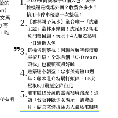
1
.
2026桃園機場停車懶人包／要停
蕾的
桃機還是機場外圍？收費各多少？
on）
信用卡停車優惠一次整理！
法文馬
2
.
【雲林親子玩水】全台唯一「虎爺
分杏
主題」叢林水樂園！虎尾632高地
，唯
免門票回歸，玩水＋4大順遊秘境
一日遊懶人包
3
.
搭機告別落枕！阿聯酋航空經濟艙
座椅升級，全球首創「U-Dream
頭枕」包覆頭頸超好睡
4
.
建築迷必朝聖！忠泰美術館10週
年：藤本壯介特展打頭陣，1:5大
屋根8月震撼空降台北
5
.
離市區15分鐘的嘉義祕境路線！造
帶有嚼
訪「台版神隱少女湯屋」清豐濤
月、湖景窯烤披薩與人氣私宅咖啡