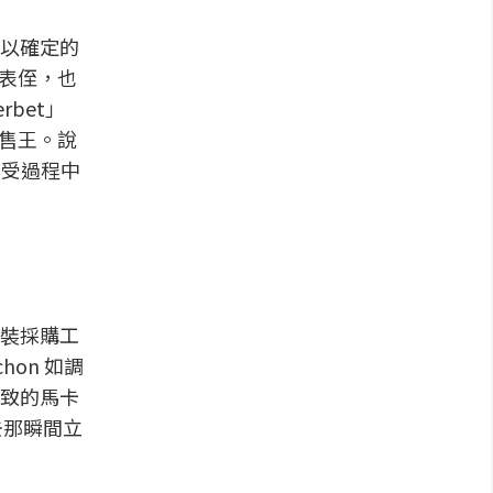
以確定的
 的表侄，也
bet」
銷售王。說
享受過程中
裝採購工
on 如調
致的馬卡
去那瞬間立