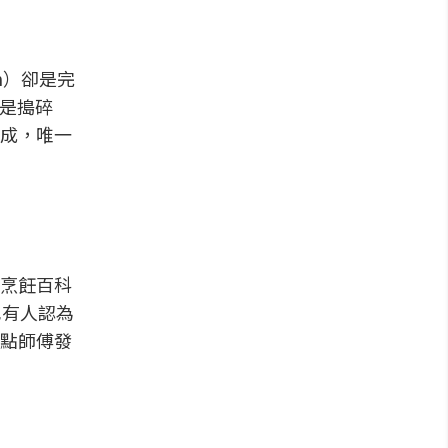
n）卻是完
思是搗碎
成，唯一
烹飪百科
；也有人認為
用甜點師傅發