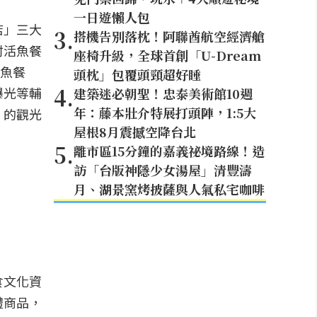
一日遊懶人包
店」三大
3
.
搭機告別落枕！阿聯酋航空經濟艙
村活魚餐
座椅升級，全球首創「U-Dream
活魚餐
頭枕」包覆頭頸超好睡
4
.
曝光等輔
建築迷必朝聖！忠泰美術館10週
年：藤本壯介特展打頭陣，1:5大
」的觀光
屋根8月震撼空降台北
5
.
離市區15分鐘的嘉義祕境路線！造
訪「台版神隱少女湯屋」清豐濤
月、湖景窯烤披薩與人氣私宅咖啡
食文化資
禮商品，