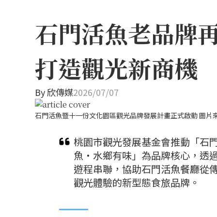
石門活魚老品牌再
打造觀光新商機
By
欣傳媒
2026/07/07
石門活魚暨十一份文化園區觀光品牌發展計畫正式啟動 圖片
桃園市觀光發展基金會推動「石
魚・水鄉有味」為品牌核心，透
遊程串聯，協助石門活魚餐廳從
觀光體驗的新型態食旅品牌。