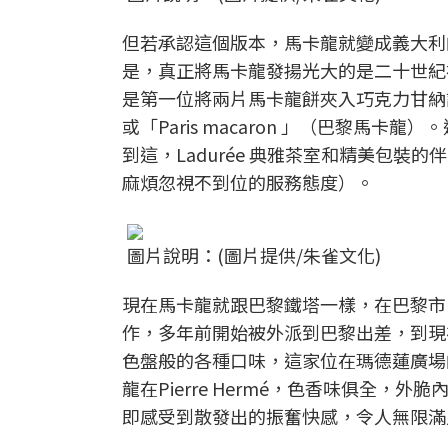
但若承認這個版本，馬卡龍就變成義大利
是，真正將馬卡龍發揚光大的是二十世紀初的Pierr
是第一位將兩片馬卡龍餅夾入巧克力甘納許
或「Paris macaron 」（巴黎馬卡
到這，Ladurée 典雅茶室和精美包
麻煩忽視不到位的服務態度）。
圖片說明：(圖片提供/朱雀文化)
現在馬卡龍就跟巴黎鐵塔一樣，在巴黎市
作，多年前開始被外派到巴黎出差，到現在
色盤般的各種口味，這家位在瑪德蓮廣場
龍在Pierre Hermé，色香味俱全
即感受到散發出的振奮快感，令人無限滿