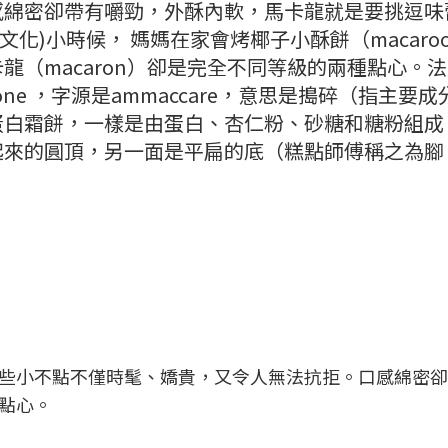
感綿密卻帶有嚼勁，外酥內軟，馬卡龍就是要挑逗味
化)小時候， 媽媽在家會烤椰子小酥餅（macaro
龍（macaron）卻是完全不同等級的兩種點心。
one ，字源是ammaccare，意思是搗碎（指主要成
蛋白霜餅，一樣是由蛋白、杏仁粉、砂糖和糖粉組成
起來的圓頂，另一面是平扁的底（糕點師傅稱之為腳
些小不點不僅時髦、嬌貴，又令人無法抗拒。口感綿密卻
點心。