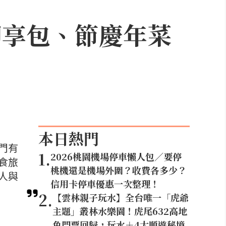
即享包、節慶年菜
本日熱門
門有
1
.
2026桃園機場停車懶人包／要停
食旅
桃機還是機場外圍？收費各多少？
人與
信用卡停車優惠一次整理！
2
.
【雲林親子玩水】全台唯一「虎爺
主題」叢林水樂園！虎尾632高地
免門票回歸，玩水＋4大順遊秘境