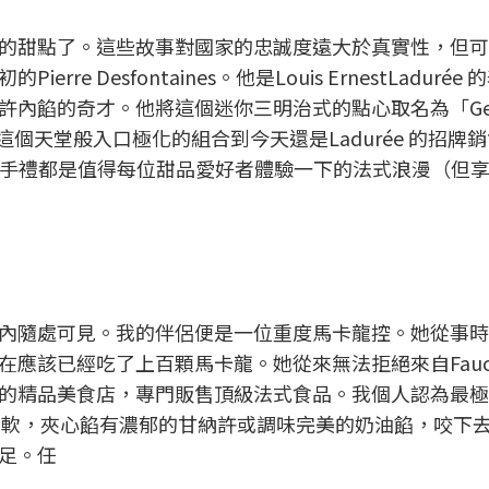
的甜點了。這些故事對國家的忠誠度遠大於真實性，但可
e Desfontaines。他是Louis ErnestLadurée
內餡的奇才。他將這個迷你三明治式的點心取名為「Ger
龍）。這個天堂般入口極化的組合到今天還是Ladurée 的招牌
裝的伴手禮都是值得每位甜品愛好者體驗一下的法式浪漫（但
內隨處可見。我的伴侶便是一位重度馬卡龍控。她從事時
應該已經吃了上百顆馬卡龍。她從來無法拒絕來自Fauch
的精品美食店，專門販售頂級法式食品。我個人認為最極
，外脆內軟，夾心餡有濃郁的甘納許或調味完美的奶油餡，咬下
足。任