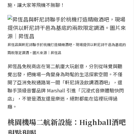
施，讓大家等飛機不無聊！
昇恆昌與軒尼詩聯手於桃機打造精緻酒吧，現場提供以軒尼詩干邑為基底的
兩款限定調酒。圖片來源｜昇恆昌
昇恆昌免稅商店在第二航廈大玩創意，分別從味覺與聽
覺出發，把機場一角變身為時髦的生活探索空間。不僅
開了亞洲免稅通路第一間「軒尼詩汲飲調酒酒吧」，還
聯手頂級音響品牌 Marshall 引進「沉浸式音樂體驗快閃
店」，不管是酒友還是樂迷，絕對都能在這裡玩得過
癮。
桃園機場二航新設施：Highball酒吧
現點現喝