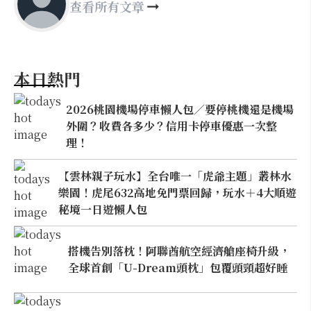
查看所有文章
本日熱門
2026桃園機場停車懶人包／要停桃機還是機場
外圍？收費各多少？信用卡停車優惠一次整
理！
【雲林親子玩水】全台唯一「虎爺主題」叢林水
樂園！虎尾632高地免門票回歸，玩水＋4大順遊
秘境一日遊懶人包
搭機告別落枕！阿聯酋航空經濟艙座椅升級，
全球首創「U-Dream頭枕」包覆頭頸超好睡