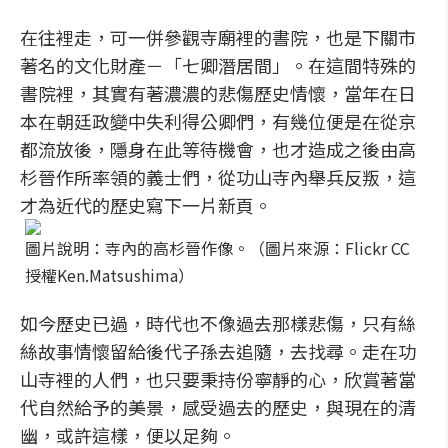
在往裡走，可一併參觀寺廟裡的書院，也是下關市
著名的文化財產－「七卿潛居間」。在這間特殊的
書院裡，其實有著濃濃的悲傷歷史情懷，當年在日
本在朝廷政變中失利得公卿們，有幾位便是在從京
都流放後，隱身在此等待機會，也才造成之後由高
杉晉作所率領的義士們，從功山寺內舉兵反叛，這
才為近代的歷史寫下一片新頁。
圖片說明：寺內的高杉晉作像。（圖片來源：Flickr CC
授權Ken.Matsushima）
如今歷史已過，時代也不像過去那樣悲傷，只有絲
絲故事情懷留給後代子孫去追隨，去找尋。走在功
山寺裡的人們，也只要秉持份寧靜的心，欣賞著當
代自然給予的美景，感受過去的歷史，與現在的清
幽，或許這樣，便以足夠。