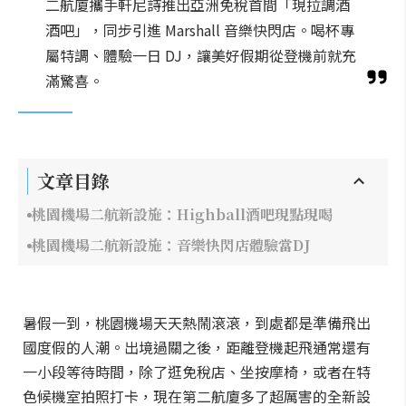
二航廈攜手軒尼詩推出亞洲免稅首間「現拉調酒
酒吧」，同步引進 Marshall 音樂快閃店。喝杯專
屬特調、體驗一日 DJ，讓美好假期從登機前就充
滿驚喜。
文章目錄
桃園機場二航新設施：Highball酒吧現點現喝
桃園機場二航新設施：音樂快閃店體驗當DJ
暑假一到，桃園機場天天熱鬧滾滾，到處都是準備飛出
國度假的人潮。出境過關之後，距離登機起飛通常還有
一小段等待時間，除了逛免稅店、坐按摩椅，或者在特
色候機室拍照打卡，現在第二航廈多了超厲害的全新設