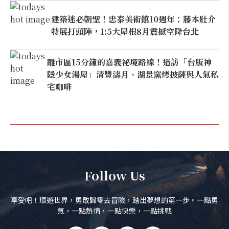
建築迷必朝聖！忠泰美術館10週年：藤本壯介
特展打頭陣，1:5大屋根8月震撼空降台北
離市區15分鐘的嘉義祕境路線！造訪「台版神
隱少女湯屋」清豐濤月、湖景窯烤披薩與人氣私
宅咖啡
Follow Us
享受吧！環遊世界，勇敢歸零去冒險，踏出夢想的第一步。一點勇
氣，一點熱情，一點快樂，一點挑戰