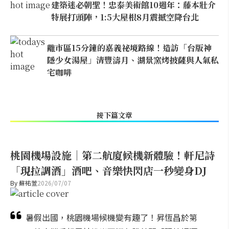
建築迷必朝聖！忠泰美術館10週年：藤本壯介
特展打頭陣，1:5大屋根8月震撼空降台北
離市區15分鐘的嘉義祕境路線！造訪「台版神
隱少女湯屋」清豐濤月、湖景窯烤披薩與人氣私
宅咖啡
接下篇文章
桃園機場設施｜第二航廈候機新體驗！軒尼詩
「現拉調酒」酒吧、音樂快閃店一秒變身DJ
By
蘇祐萱
2026/07/07
暑假出國，桃園機場候機變有趣了！昇恆昌於第