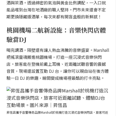
酒與茶酒。透過綿密的氣泡與黃金比例調配，一入口就
能品嚐到台灣在地酒廠的職人堅持。門市未來還會不定
期更換隱藏版酒單，每次來都有開盲盒般的新鮮感！
桃園機場二航新設施：音樂快閃店體
驗當DJ
喝完調酒，隔壁還有讓人熱血沸騰的音樂盛宴。Marshall
把搖滾靈魂搬進桃園機場，打造一座沉浸式音樂快閃
店。旅客能在登機前戴上耳機、近距離試聽音響的震撼
音質，現場還設置互動 DJ 台，讓你可以親自站在後方體
驗一日 DJ 的樂趣，瞬間變成機場裡最酷的打卡亮點。
昇恆昌攜手音響傳奇品牌Marshall於桃機打造沉浸式音樂快閃店，旅客可近