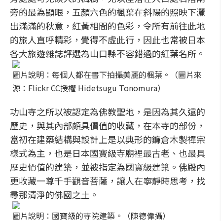
旁的最為顯眼，五顏六色的楓葉在斜陽的照映下灑
出滿滿的秋意，紅黃相間的色彩，令所有前往此地
的旅人直呼精彩，覺得不虛此行，因此也常被日本
各大旅遊雜誌評選為山口縣不容錯過的紅葉名所。
圖片說明：每個人都在書下拍攝美麗的楓葉。（圖片來
源：Flickr CC授權 Hidetsugu Tonomura）
功山寺之所以被認定為佛教聖地，是因為其久遠的
歷史，與其內部頗具價值的收藏，在本寺的部份，
當初在建築結構與設計上是以典形的鐮倉木製禪宗
樣式為主，也是日本國寶級寺廟裡最古老、也最具
歷史價值的建築，並被指定為國寶級建築。佛殿內
更收藏一尊千手觀音菩薩，讓人在寧靜時思考，找
尋那清淨的佛國之土。
圖片說明：國寶級的寺院建築。（陳德偉攝）