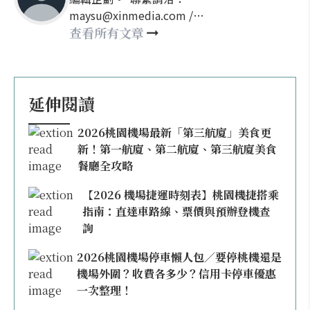
maysu@xinmedia.com /
may860527@gmail.com
查看所有文章
延伸閱讀
2026桃園機場最新「第三航廈」美食更
新！第一航廈、第二航廈、第三航廈美食
餐廳全攻略
【2026 機場捷運時刻表】桃園機捷搭乘
指南：直達車路線、票價與預辦登機查
詢
2026桃園機場停車懶人包／要停桃機還是
機場外圍？收費各多少？信用卡停車優惠
一次整理！