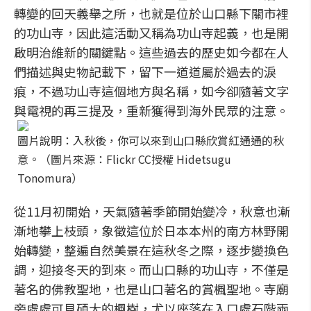
轉變的回天義舉之所，也就是位於山口縣下關市裡
的功山寺，因此這活動又稱為功山寺起義，也是開
啟明治維新的關鍵點。這些過去的歷史如今都在人
們描述與史物記載下，留下一道道屬於過去的淚
痕，不過功山寺這個地方與名稱，如今卻隨著文字
與電視的再三提及，重新獲得到海外民眾的注意。
圖片說明：入秋後，你可以來到山口縣欣賞紅通通的秋
意。（圖片來源：Flickr CC授權 Hidetsugu
Tonomura）
從11月初開始，天氣隨著季節開始變冷，秋意也漸
漸地攀上枝頭，象徵這位於日本本州的南方林野開
始轉變，整遍自然美景在這秋冬之際，逐步變換色
調，迎接冬天的到來。而山口縣的功山寺，不僅是
著名的佛教聖地，也是山口著名的賞楓聖地。寺廟
旁處處可見碩大的楓樹，尤以座落在入口處石階兩