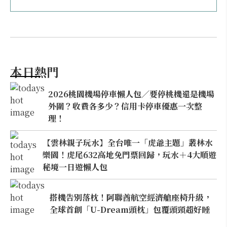
本日熱門
2026桃園機場停車懶人包／要停桃機還是機場
外圍？收費各多少？信用卡停車優惠一次整
理！
【雲林親子玩水】全台唯一「虎爺主題」叢林水
樂園！虎尾632高地免門票回歸，玩水＋4大順遊
秘境一日遊懶人包
搭機告別落枕！阿聯酋航空經濟艙座椅升級，
全球首創「U-Dream頭枕」包覆頭頸超好睡