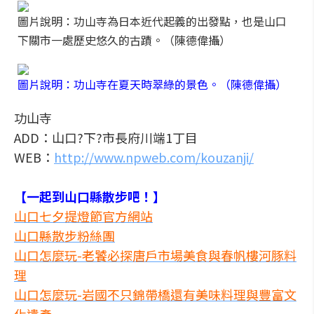
圖片說明：功山寺為日本近代起義的出發點，也是山口
下關市一處歷史悠久的古蹟。（陳德偉攝）
圖片說明：功山寺在夏天時翠綠的景色。（陳德偉攝）
功山寺
ADD：山口?下?市長府川端1丁目
WEB：
http://www.npweb.com/kouzanji/
【一起到山口縣散步吧！】
山口七夕提燈節官方網站
山口縣散步粉絲團
山口怎麼玩-老饕必探唐戶市場美食與春帆樓河豚料
理
山口怎麼玩-岩國不只錦帶橋還有美味料理與豐富文