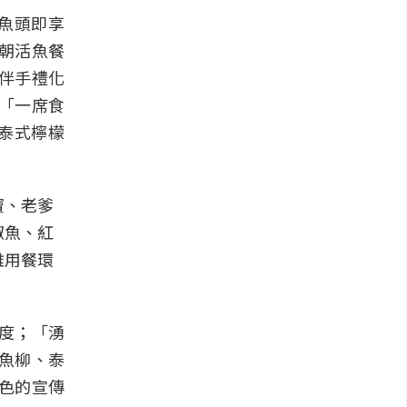
魚頭即享
朝活魚餐
伴手禮化
「一席食
泰式檸檬
寶、老爹
椒魚、紅
雅用餐環
度；「湧
魚柳、泰
色的宣傳