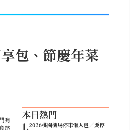
即享包、節慶年菜
本日熱門
門有
1
.
2026桃園機場停車懶人包／要停
食旅