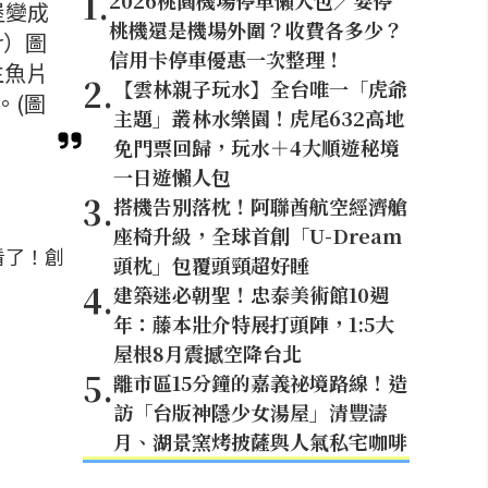
1
.
2026桃園機場停車懶人包／要停
堡變成
桃機還是機場外圍？收費各多少？
r）圖
信用卡停車優惠一次整理！
生魚片
2
.
【雲林親子玩水】全台唯一「虎爺
。(圖
主題」叢林水樂園！虎尾632高地
）
免門票回歸，玩水＋4大順遊秘境
一日遊懶人包
3
.
搭機告別落枕！阿聯酋航空經濟艙
座椅升級，全球首創「U-Dream
看了！創
頭枕」包覆頭頸超好睡
4
.
建築迷必朝聖！忠泰美術館10週
年：藤本壯介特展打頭陣，1:5大
屋根8月震撼空降台北
5
.
離市區15分鐘的嘉義祕境路線！造
訪「台版神隱少女湯屋」清豐濤
月、湖景窯烤披薩與人氣私宅咖啡