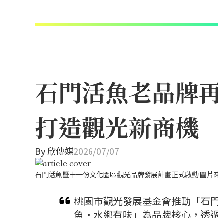
石門活魚老品牌再
打造觀光新商機
By
欣傳媒
2026/07/07
石門活魚暨十一份文化園區觀光品牌發展計畫正式啟動 圖片
桃園市觀光發展基金會推動「石
魚・水鄉有味」為品牌核心，透