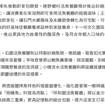
率先推動即享包開發。綠野鄉村活魚餐廳預計推出砂鍋
化，讓消費者在家加熱即可享用活魚餐廳的經典滋味；王
魚即享包，讓石門水鄉風味及永續飲食轉化為可宅配、可
魚的好滋味從餐廳餐桌延伸到家庭餐桌。十一份文化園區
，推出更具地方故事性的酸菜魚，及符合年輕人口味的
菜。石園活魚餐廳則以特製砂鍋魚頭、佛跳牆、筍香扣元
開運年菜套餐；亨味食堂將以鮑魚壽喜燒、蒜泥龍蝦、剁
展現團聚餐桌的澎湃感；小橋流水活魚餐廳則將延續其優
與節慶送禮的年菜提案。
」將透過鹽烤魚特色料理擺盤優化，強化遊客第一眼辨識
與「炮桶魚」料理為亮點；「祥和園活魚餐廳」將以金沙
魚經典三重奏」更具記憶點的組合包裝，提升店家主打菜