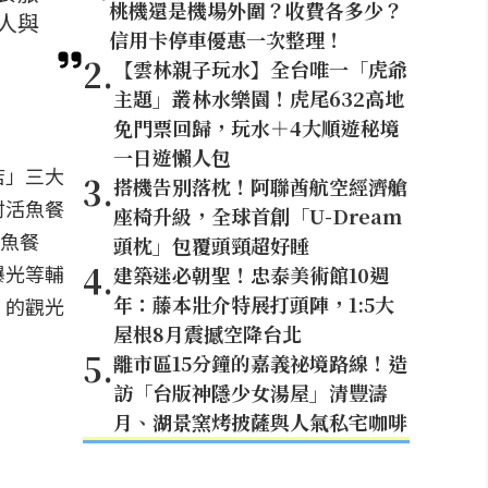
桃機還是機場外圍？收費各多少？
人與
信用卡停車優惠一次整理！
2
.
【雲林親子玩水】全台唯一「虎爺
主題」叢林水樂園！虎尾632高地
免門票回歸，玩水＋4大順遊秘境
一日遊懶人包
店」三大
3
.
搭機告別落枕！阿聯酋航空經濟艙
村活魚餐
座椅升級，全球首創「U-Dream
活魚餐
頭枕」包覆頭頸超好睡
4
.
曝光等輔
建築迷必朝聖！忠泰美術館10週
年：藤本壯介特展打頭陣，1:5大
」的觀光
屋根8月震撼空降台北
5
.
離市區15分鐘的嘉義祕境路線！造
訪「台版神隱少女湯屋」清豐濤
月、湖景窯烤披薩與人氣私宅咖啡