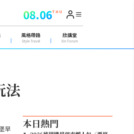
08.06
T H U
點
風格帶路
欣講堂
Style Travel
Xin Forum
玩法
本日熱門
堡早