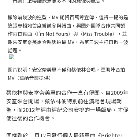
「音樂」上帶給歌迷更多不同的想像與感受。
撇除前幾波的造型、MV 耗資百萬等宣傳，值得一提的是
這張專輯她首度嘗試參與譜曲，與國外團隊合作共同製
作兩首舞曲〈I'm Not Yours〉與〈Miss Trouble〉，並
邀來安室奈美惠合唱與拍攝 MV，為第三波主打再掀一波
話題。
圖片說明：安室奈美惠不僅和蔡依林合唱，更助陣合拍
MV（華納音樂提供）
蔡依林與安室奈美惠的合作一直有傳聞。自2009年
安室來台開場，蔡依林便特別前往演場會現場朝
聖，而2012年經由經紀公司安排的一場飯局，才促
使往後的合作機會。
同樣剛於11月12日發行個人最新單曲《Brighter