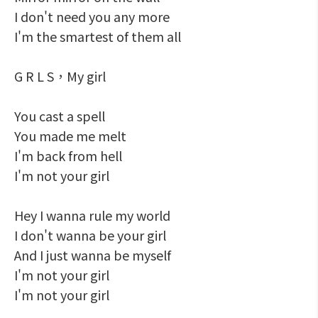
I don't need you any more
I'm the smartest of them all
G R L S，My girl
You cast a spell
You made me melt
I'm back from hell
I'm not your girl
Hey I wanna rule my world
I don't wanna be your girl
And I just wanna be myself
I'm not your girl
I'm not your girl