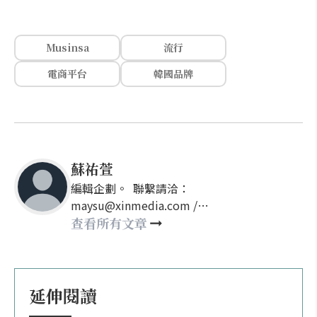
Musinsa
流行
電商平台
韓國品牌
蘇祐萱
編輯企劃。 聯繫請洽：
maysu@xinmedia.com /
may860527@gmail.com
查看所有文章
延伸閱讀