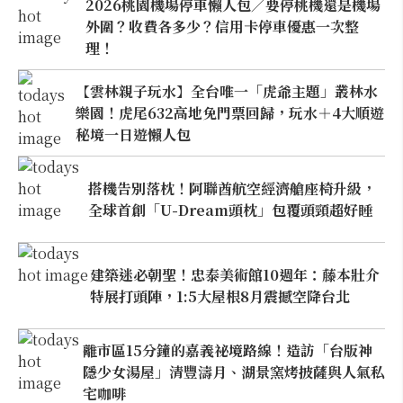
2026桃園機場停車懶人包／要停桃機還是機場
外圍？收費各多少？信用卡停車優惠一次整
理！
【雲林親子玩水】全台唯一「虎爺主題」叢林水
樂園！虎尾632高地免門票回歸，玩水＋4大順遊
秘境一日遊懶人包
搭機告別落枕！阿聯酋航空經濟艙座椅升級，
全球首創「U-Dream頭枕」包覆頭頸超好睡
建築迷必朝聖！忠泰美術館10週年：藤本壯介
特展打頭陣，1:5大屋根8月震撼空降台北
離市區15分鐘的嘉義祕境路線！造訪「台版神
隱少女湯屋」清豐濤月、湖景窯烤披薩與人氣私
宅咖啡