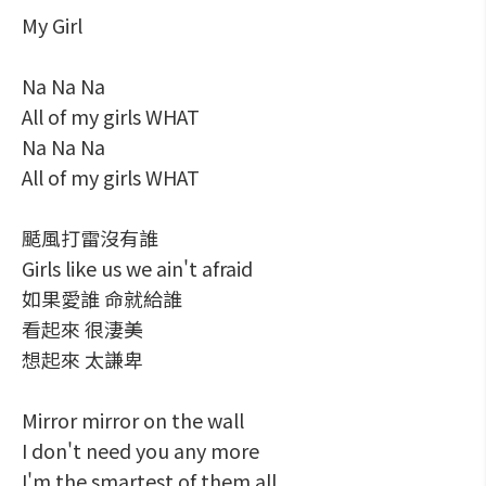
My Girl
Na Na Na
All of my girls WHAT
Na Na Na
All of my girls WHAT
颳風打雷沒有誰
Girls like us we ain't afraid
如果愛誰 命就給誰
看起來 很淒美
想起來 太謙卑
Mirror mirror on the wall
I don't need you any more
I'm the smartest of them all