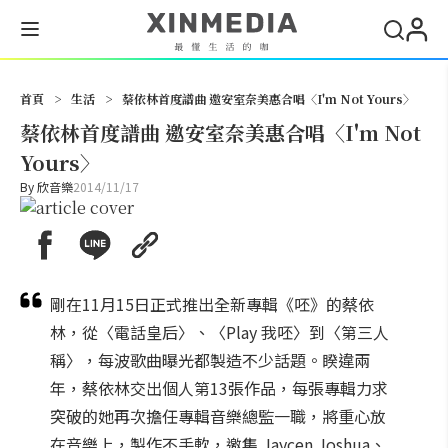
搜尋
首頁
>
生活
>
蔡依林首度譜曲 邀安室奈美惠合唱〈I'm Not Yours〉
蔡依林首度譜曲 邀安室奈美惠合唱〈I'm Not
Yours〉
By
欣音樂
2014/11/17
剛在11月15日正式推出全新專輯《呸》的蔡依
林，從〈電話皇后〉、〈Play 我呸〉到〈第三人
稱〉，每波歌曲曝光都製造不少話題。睽違兩
年，蔡依林交出個人第13張作品，每張專輯力求
突破的她再次擔任專輯音樂總監一職，將重心放
在音樂上，製作不手軟，邀集 Jaycen Joshua、