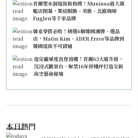
首爾聖水洞逛街新指標！Musinsa最大旗
艦店開幕，集結服飾、美妝、北歐咖啡
Fuglen等千家品牌
韓系穿搭必收！精選6個韓國潮牌、選品
店，Matin Kim、ADER Error等品牌到
韓國逛街不可錯過
逛完龐畢度直登頂樓！首爾63大廈升級，
沉浸式觀景台、解禁16年停機坪打造全新
高空藝術秘境
本日熱門