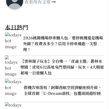
查看所有文章
本日熱門
2026桃園機場停車懶人包／要停桃機還是機場
外圍？收費各多少？信用卡停車優惠一次整
理！
【雲林親子玩水】全台唯一「虎爺主題」叢林水
樂園！虎尾632高地免門票回歸，玩水＋4大順遊
秘境一日遊懶人包
搭機告別落枕！阿聯酋航空經濟艙座椅升級，
全球首創「U-Dream頭枕」包覆頭頸超好睡