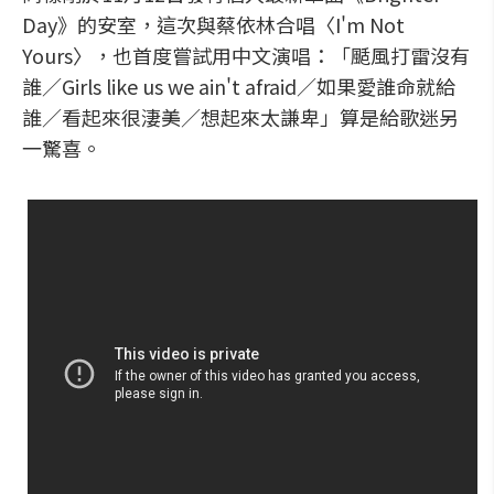
Day》的安室，這次與蔡依林合唱〈I'm Not
Yours〉，也首度嘗試用中文演唱：「颳風打雷沒有
誰／Girls like us we ain't afraid／如果愛誰命就給
誰／看起來很淒美／想起來太謙卑」算是給歌迷另
一驚喜。