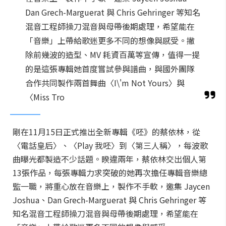
Dan Grech-Marguerat 與 Chris Gehringer 等知名
混音工程師操刀混音與母帶後期處理，希望能在
「音樂」上帶給歌迷更多不同的想像與感受。撇
除前幾波的造型、MV 耗資百萬等宣傳，值得一提
的是這張專輯她首度嘗試參與譜曲，與國外團隊
合作共同製作兩首舞曲〈I\'m Not Yours〉與
〈Miss Tro
剛在11月15日正式推出全新專輯《呸》的蔡依林，從
〈電話皇后〉、〈Play 我呸〉到〈第三人稱〉，每波歌
曲曝光都製造不少話題。睽違兩年，蔡依林交出個人第
13張作品，每張專輯力求突破的她再次擔任專輯音樂總
監一職，將重心放在音樂上，製作不手軟，邀集 Jaycen
Joshua、Dan Grech-Marguerat 與 Chris Gehringer 等
知名混音工程師操刀混音與母帶後期處理，希望能在