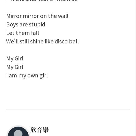
Mirror mirror on the wall
Boys are stupid
Let them fall
We'll still shine like disco ball
My Girl
My Girl
I am my own girl
欣音樂