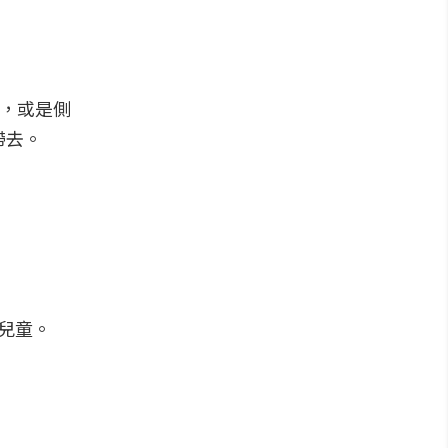
燈，或是側
帶去。
兒童。