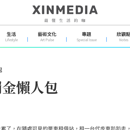
生活
藝術文化
專題
欣觀
Lifestyle
Art Pulse
Special Issue
Notes
包
罰金懶人包
走累了，在隨處可見的單車租借站，租一台代步車趴趴走