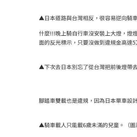
▲日本道路與台灣相反，很容易逆向騎
什麼!!!晚上騎自行車沒安裝上大燈，燈
面的反光標示，只要沒做到違規金高達5万
▲下次去日本別忘了從台灣把前後燈帶
腳踏車雙載也是違規，因為日本單車設計
▲騎車載人只能載6歲未滿的兒童。（圖