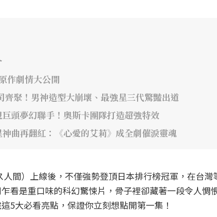
介
年原作劇情大公開
司齊聚！男神造型大崩壞、最強星三代驚豔出道
視巨頭夢幻聯手！奧斯卡團隊打造超強特效
星神曲再翻紅：《心愛的艾莉》成全劇催淚靈魂
》（ガス人間）上線後，不僅強勢登頂日本排行榜冠軍，在台灣
劇乍看是重口味的科幻驚悚片，骨子裡卻藏著一段令人惆
這5大必看亮點，保證你立刻想點開第一集！