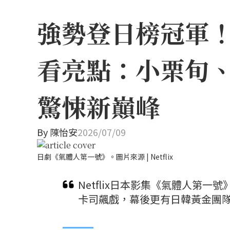
強勢登日榜冠軍！N
看亮點：小栗旬
驚悚新巔峰
By
陳怡安
2026/07/09
日劇《氣體人第一號》。圖片來源 | Netflix
Netflix日本影集《氣體人第
卡司飆戲，幕後更有日韓黃金團隊