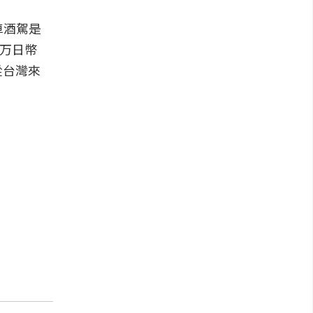
車酒駕是
0万日幣
從台灣來