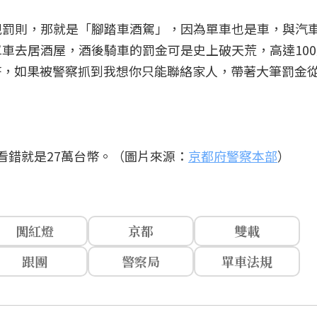
規罰則，那就是「腳踏車酒駕」，因為單車也是車，與汽
車去居酒屋，酒後騎車的罰金可是史上破天荒，高達10
7萬台幣，如果被警察抓到我想你只能聯絡家人，帶著大筆罰金
，你沒看錯就是27萬台幣。（圖片來源：
京都府警察本部
）
闖紅燈
京都
雙載
跟團
警察局
單車法規