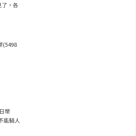
見了，各
5498
日幣
「不能騎人