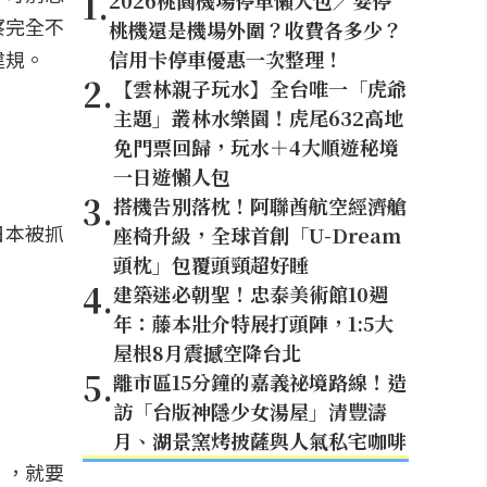
1
.
2026桃園機場停車懶人包／要停
察完全不
桃機還是機場外圍？收費各多少？
違規。
信用卡停車優惠一次整理！
2
.
【雲林親子玩水】全台唯一「虎爺
主題」叢林水樂園！虎尾632高地
免門票回歸，玩水＋4大順遊秘境
一日遊懶人包
3
.
搭機告別落枕！阿聯酋航空經濟艙
日本被抓
座椅升級，全球首創「U-Dream
頭枕」包覆頭頸超好睡
4
.
建築迷必朝聖！忠泰美術館10週
年：藤本壯介特展打頭陣，1:5大
屋根8月震撼空降台北
5
.
離市區15分鐘的嘉義祕境路線！造
訪「台版神隱少女湯屋」清豐濤
月、湖景窯烤披薩與人氣私宅咖啡
」，就要