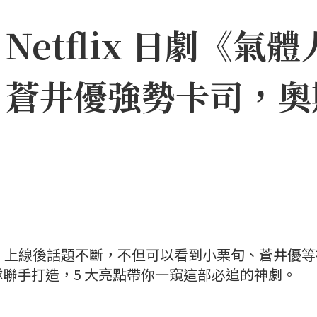
etflix 日劇《氣體
、蒼井優強勢卡司，奧
一號》上線後話題不斷，不但可以看到小栗旬、蒼井優
聯手打造，5 大亮點帶你一窺這部必追的神劇。