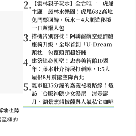
2
.
【雲林親子玩水】全台唯一「虎爺
主題」叢林水樂園！虎尾632高地
免門票回歸，玩水＋4大順遊秘境
一日遊懶人包
3
.
搭機告別落枕！阿聯酋航空經濟艙
座椅升級，全球首創「U-Dream
頭枕」包覆頭頸超好睡
4
.
建築迷必朝聖！忠泰美術館10週
年：藤本壯介特展打頭陣，1:5大
屋根8月震撼空降台北
5
.
離市區15分鐘的嘉義祕境路線！造
訪「台版神隱少女湯屋」清豐濤
月、湖景窯烤披薩與人氣私宅咖啡
等地也陸
悵至極的