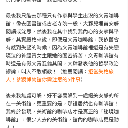
最後我只能去那種只有作家與學生出沒的文青咖啡
館，像去圖書館或古老寺院一般，大夥兒埋首安靜
閱讀或沈思，然後我在其中找到我內心的安寧與平
靜。其實嚴格來說，即便是文青咖啡館，我依舊會
有感到失望的時候，因為文青咖啡館裡還是有失戀
啜泣的神經質女生跟她的閨密訴苦，文青咖啡館有
時還是有假文青混雜其間，大肆發表他的哲學政治
謬論，叫人不敢領教！（推薦閱讀：
拒當失格旅
人！參觀博物館你需注意的5件事
）
後來我無處可躲，好不容易躲到一處絕美安靜的所
在—美術館，更重要的是，那裡居然也有咖啡館！
我終於發現，美術館的咖啡店才是真正的「秘境咖
啡館」，很少人去的美術館，館內的咖啡店更是動
人！