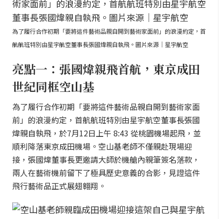
為了履行合作初期「要將這件藝術品親自開到藝術家面前」的浪漫約定，首
航航班特別由星宇航空董事長張國煒親自執飛。圖片來源｜星宇航空
亮點一：張國煒親飛首航，東京成田
世紀同框空山基
為了履行合作初期「要將這件藝術品親自開到藝術家面
前」的浪漫約定，首航航班特別由星宇航空董事長張國
煒親自執飛，於7月12日上午 8:43 從桃園機場起飛，並
順利降落東京成田機場。空山基老師不僅親赴現場迎
接，張國煒董事長更邀請大師於機艙內親筆簽名落款，
兩人在藝術機前留下了極具歷史意義的合影，見證這件
飛行藝術品正式展翅翱翔。