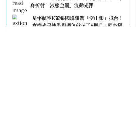
身折射「液態金屬」流動光澤
星宇航空K董張國煒親駕「空山銀」抵台！
實機光是塗裝與調色就花了8個月，同款限
量模型上架即秒殺
本日熱門
2026桃園機場停車懶人包／要停桃機還是機場
外圍？收費各多少？信用卡停車優惠一次整
理！
【雲林親子玩水】全台唯一「虎爺主題」叢林水
樂園！虎尾632高地免門票回歸，玩水＋4大順遊