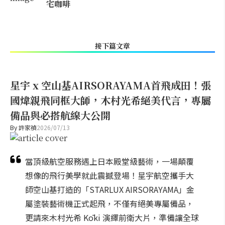
宅咖啡
接下篇文章
星宇 x 空山基AIRSORAYAMA首飛成田！張
國煒親飛同框大師，木村光希絕美代言，專屬
備品與必搭航線大公開
By
許家禎
2026/07/13
當頂級航空服務遇上日本殿堂級藝術，一場顛覆
想像的飛行美學就此震撼登場！星宇航空攜手大
師空山基打造的「STARLUX AIRSORAYAMA」金
屬塗裝藝術機正式起飛，不僅有絕美專屬備品，
更請來木村光希 Kōki 演繹前衛大片，準備讓全球