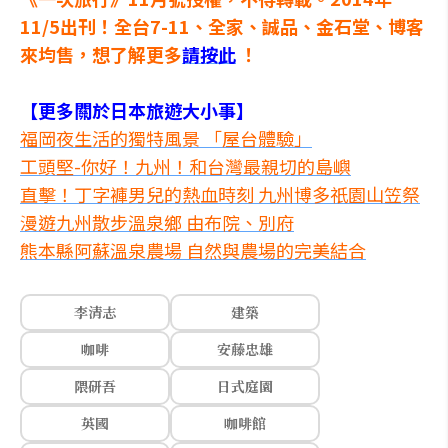
11/5出刊！全台7-11、全家、誠品、
金石堂
、
博客
來
均售，想了解更多
請按此
！
【更多關於日本旅遊大小事】
福岡夜生活的獨特風景 「屋台體驗」
工頭堅-你好！九州！和台灣最親切的島嶼
直擊！丁字褲男兒的熱血時刻 九州博多祇園山笠祭
漫遊九州散步溫泉鄉 由布院、別府
熊本縣阿蘇溫泉農場 自然與農場的完美結合
李清志
建築
咖啡
安藤忠雄
隈研吾
日式庭園
英國
咖啡館