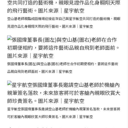
空山基老師親臨成田機場迎接這架自己與星宇航空共同打造的藝術機，親眼
見證作品化身翱翔天際的飛行藝術。圖片來源｜星宇航空
張國煒董事長(圖左)與空山基(圖右)老師在合作初期便相約，要將這件藝術
品親自飛到老師面前。圖片來源｜星宇航空
星宇航空張國煒董事長邀請空山基老師於機艙內親筆簽名落款，未來旅客將
可於客艙內親眼欣賞大師珍貴簽名。圖片來源｜星宇航空