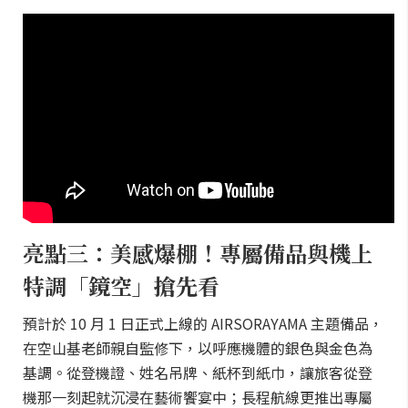
亮點三：美感爆棚！專屬備品與機上
特調「鏡空」搶先看
預計於 10 月 1 日正式上線的 AIRSORAYAMA 主題備品，
在空山基老師親自監修下，以呼應機體的銀色與金色為
基調。從登機證、姓名吊牌、紙杯到紙巾，讓旅客從登
機那一刻起就沉浸在藝術饗宴中；長程航線更推出專屬