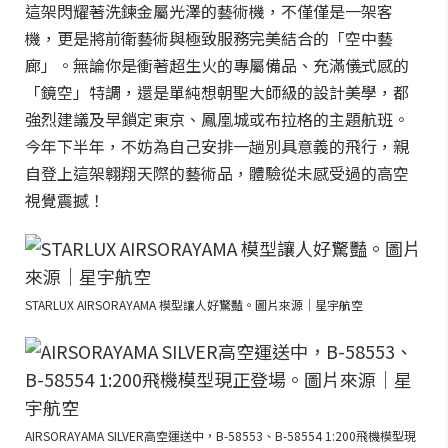
這架閃耀著洗鍊金屬光澤的藝術機，不僅僅是一架客
機，更是將前衛藝術與極致服務完美結合的「空中藝
廊」。無論你是衝著超生火的專屬備品、充滿儀式感的
「鏡空」特調，還是單純想朝聖大師級的設計美學，都
強烈建議及早鎖定東京、鳳凰城或布拉格的主題航班。
今年下半年，不妨為自己安排一趟別具意義的飛行，親
自登上這架翱翔天際的藝術品，體驗從未感受過的高空
視覺震撼！
STARLUX AIRSORAYAMA 模型讓人好驚豔。圖片來源｜星宇航空
AIRSORAYAMA SILVER高空運送中，B-58553、B-58554 1:200飛機模型現