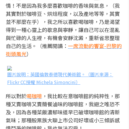
情！不是因為我多麼喜歡咖啡的香味與氣息，（我
其實對於咖啡豆、烘焙程度，以及產地等等，其實
並不那麼在乎），我之所以喜歡喝咖啡，乃是渴望
得到一種心靈上的歇息與寧靜，讓自己可以在混亂
與忙碌的人生裡，有機會安靜沈澱，重新省思整理
自己的生活。（推薦閱讀：
一席流動的饗宴-巴黎的
街頭風光
）
圖片說明：英國倫敦泰德現代美術館。（圖片來源：
Flickr CC授權 Michela Simoncini）
所以對於
喝咖啡
，我比較在意咖啡館的純粹性，那
種又賣咖啡又賣簡餐滷味的咖啡館，我避之唯恐不
及，因為各種菜飯濃郁味道早已破壞咖啡館的清新
氣味；那種股票族大聊上市公司好壞或小三傾訴感
情鬥爭的咖啡館，我也無法忍受！