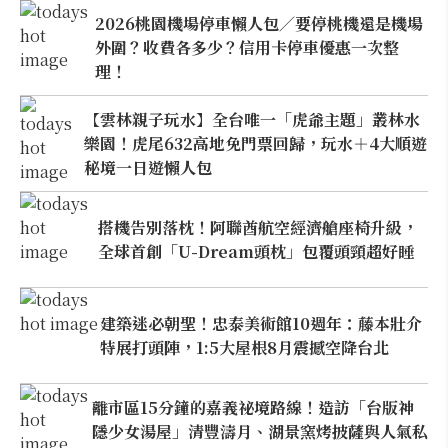
2026桃園機場停車懶人包／要停桃機還是機場
外圍？收費各多少？信用卡停車優惠一次整
理！
【雲林親子玩水】全台唯一「虎爺主題」叢林水
樂園！虎尾632高地免門票回歸，玩水＋4大順遊
秘境一日遊懶人包
搭機告別落枕！阿聯酋航空經濟艙座椅升級，
全球首創「U-Dream頭枕」包覆頭頸超好睡
建築迷必朝聖！忠泰美術館10週年：藤本壯介
特展打頭陣，1:5大屋根8月震撼空降台北
離市區15分鐘的嘉義祕境路線！造訪「台版神
隱少女湯屋」清豐濤月、湖景窯烤披薩與人氣私