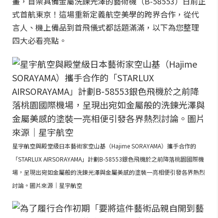
畫，首架具備金屬洗鍊光澤的藝術機（B-58553）日前正
式首航東京！這場重新定義航空美學的跨界合作，從代
言人、機上備品到首飛儀式都話題滿滿，以下為您整理
四大必看亮點。
星宇航空與殿堂級日本藝術家空山基（Hajime SORAYAMA）攜手合作的
「STARLUX AIRSORAYAMA」計劃B-58553銀色飛機於之前降落桃園國際機
場，呈現出宛如金屬般的洗鍊光澤與金屬美感的塗裝一亮相便引發各界熱烈
討論。圖片來源｜星宇航空