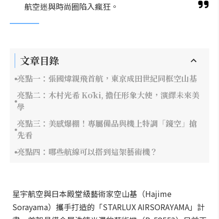
航空迷與時尚圈陷入瘋狂。
文章目錄
亮點一：張國煒親飛首航，東京成田世紀同框空山基
亮點二：木村光希 Kōki, 擔任形象大使，演繹未來美
學
亮點三：美感爆棚！專屬備品與機上特調「鏡空」搶
先看
亮點四：哪些航線可以搭到這架藝術機？
星宇航空與日本殿堂級藝術家空山基（Hajime
Sorayama）攜手打造的「STARLUX AIRSORAYAMA」計