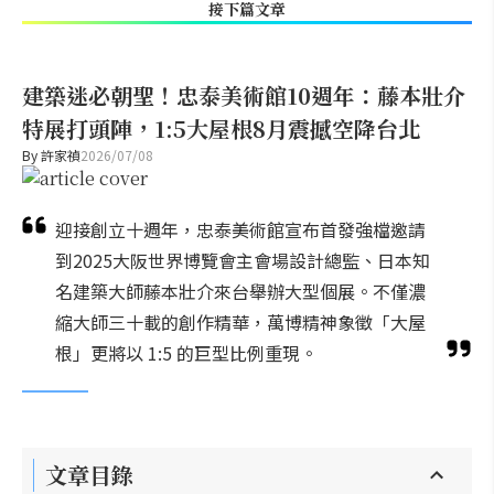
接下篇文章
建築迷必朝聖！忠泰美術館10週年：藤本壯介
特展打頭陣，1:5大屋根8月震撼空降台北
By
許家禎
2026/07/08
迎接創立十週年，忠泰美術館宣布首發強檔邀請
到2025大阪世界博覽會主會場設計總監、日本知
名建築大師藤本壯介來台舉辦大型個展。不僅濃
縮大師三十載的創作精華，萬博精神象徵「大屋
根」更將以 1:5 的巨型比例重現。
文章目錄