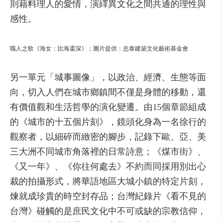
則藉料理人的愛情，演繹異文化之間共通的理性與
感性。
職人之歌《海女：比海還深》；圖片提供：忠泰建築文化藝術基金會
另一單元「城事圖像」，以政治、經濟、生態等面
向，切入人們在城市鄉鎮間不僅是身體的移動，還
有價值觀和生活哲學的演化變遷。由15個章節組成
的《城市的十五個片刻》，鏡頭化身為一名徐行的
觀察者，以細碎而緻密的腳步，記錄下歐、亞、美
三大洲不同城市角落裡的日常詩意；《煤市街》、
《又一年》、《你往何處去》不約而同採用別出心
裁的拍攝形式，將華語地區大城小鎮的特定片刻，
煉就成珍貴的時空封存品；台灣紀錄片《看不見的
台灣》碰觸的是庶民文化中不可或缺的宗教信仰，