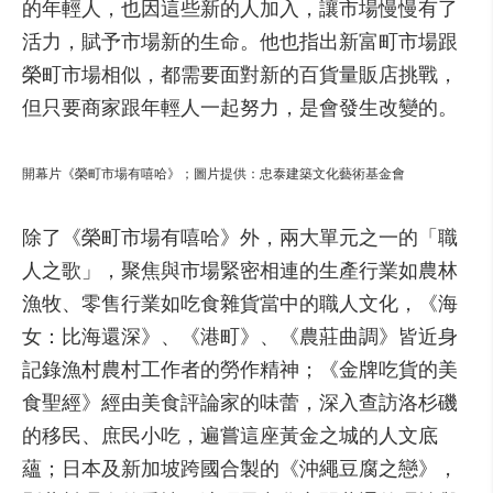
的年輕人，也因這些新的人加入，讓市場慢慢有了
活力，賦予市場新的生命。他也指出新富町市場跟
榮町市場相似，都需要面對新的百貨量販店挑戰，
但只要商家跟年輕人一起努力，是會發生改變的。
開幕片《榮町市場有嘻哈》；圖片提供：忠泰建築文化藝術基金會
除了《榮町市場有嘻哈》外，兩大單元之一的「職
人之歌」，聚焦與市場緊密相連的生產行業如農林
漁牧、零售行業如吃食雜貨當中的職人文化，《海
女：比海還深》、《港町》、《農莊曲調》皆近身
記錄漁村農村工作者的勞作精神；《金牌吃貨的美
食聖經》經由美食評論家的味蕾，深入查訪洛杉磯
的移民、庶民小吃，遍嘗這座黃金之城的人文底
蘊；日本及新加坡跨國合製的《沖繩豆腐之戀》，