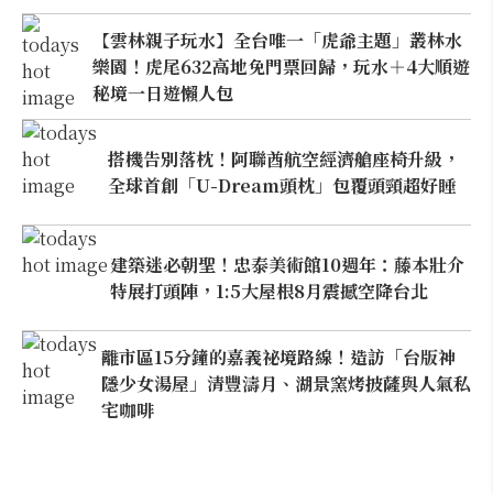
【雲林親子玩水】全台唯一「虎爺主題」叢林水
樂園！虎尾632高地免門票回歸，玩水＋4大順遊
秘境一日遊懶人包
搭機告別落枕！阿聯酋航空經濟艙座椅升級，
全球首創「U-Dream頭枕」包覆頭頸超好睡
建築迷必朝聖！忠泰美術館10週年：藤本壯介
特展打頭陣，1:5大屋根8月震撼空降台北
離市區15分鐘的嘉義祕境路線！造訪「台版神
隱少女湯屋」清豐濤月、湖景窯烤披薩與人氣私
宅咖啡