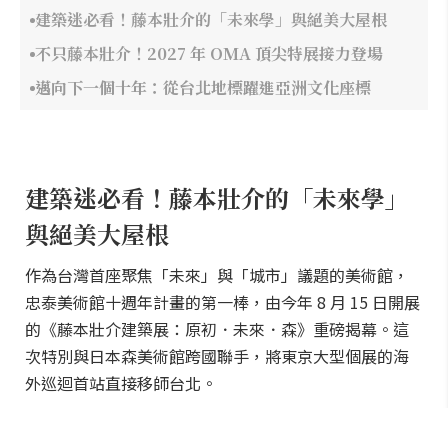
建築迷必看！藤本壯介的「未來學」與絕美大屋根
不只藤本壯介！2027 年 OMA 頂尖特展接力登場
邁向下一個十年：從台北地標躍進亞洲文化座標
建築迷必看！藤本壯介的「未來學」
與絕美大屋根
作為台灣首座聚焦「未來」與「城市」議題的美術館，
忠泰美術館十週年計畫的第一棒，由今年 8 月 15 日開展
的《藤本壯介建築展：原初．未來．森》重磅揭幕。這
次特別與日本森美術館跨國聯手，將東京大型個展的海
外巡迴首站直接移師台北。
藤本壯介向來以「建築與自然共融」的獨特穿透性美學