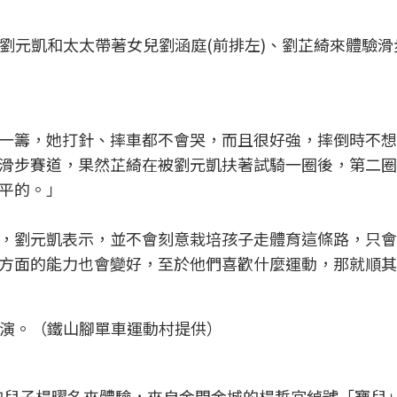
好手劉元凱和太太帶著女兒劉涵庭(前排左)、劉芷綺來體驗滑
一籌，她打針、摔車都不會哭，而且很好強，摔倒時不想
滑步賽道，果然芷綺在被劉元凱扶著試騎一圈後，第二圈
平的。」
，劉元凱表示，並不會刻意栽培孩子走體育這條路，只會
方面的能力也會變好，至於他們喜歡什麼運動，那就順其
技表演。（鐵山腳單車運動村提供）
歲的兒子楊曜名來體驗，來自金門金城的楊哲宜綽號「寶兒