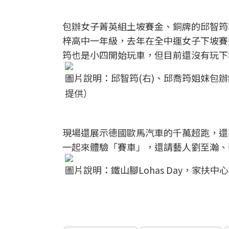
包辦女子菁英組土坡賽金、銅牌的邱智筠
梓高中一年級，去年在全中運女子下坡賽
筠也是小四開始玩車，但目前還沒有玩下
圖片說明：邱智筠(右)、邱喬筠姐妹包辦
提供）
現場還展示德國歐馬汽車的千萬超跑，還有
一起來體驗「賽車」，還請藝人劉至瀚、
圖片說明：鐵山腳Lohas Day，家