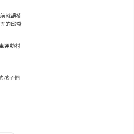
前就讀楠
五的邱喬
單車運動村
的孩子們
）