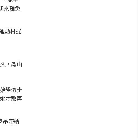
起來難免
車運動村提
久，鐵山
始學滑步
她才敢再
學步吊帶給