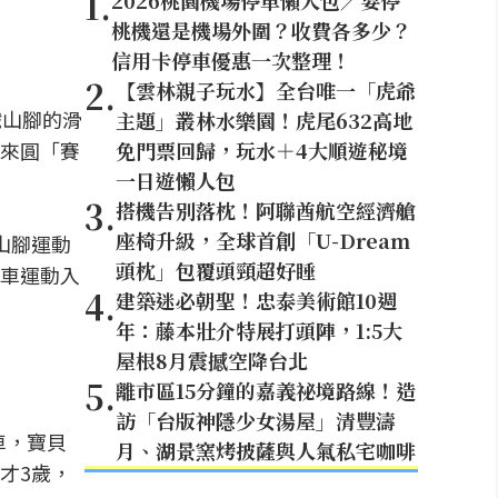
1
.
2026桃園機場停車懶人包／要停
桃機還是機場外圍？收費各多少？
信用卡停車優惠一次整理！
2
.
【雲林親子玩水】全台唯一「虎爺
鐵山腳的滑
主題」叢林水樂園！虎尾632高地
來圓「賽
免門票回歸，玩水＋4大順遊秘境
一日遊懶人包
3
.
搭機告別落枕！阿聯酋航空經濟艙
座椅升級，全球首創「U-Dream
山腳運動
頭枕」包覆頭頸超好睡
車運動入
4
.
建築迷必朝聖！忠泰美術館10週
年：藤本壯介特展打頭陣，1:5大
屋根8月震撼空降台北
5
.
離市區15分鐘的嘉義祕境路線！造
訪「台版神隱少女湯屋」清豐濤
車，寶貝
月、湖景窯烤披薩與人氣私宅咖啡
才3歲，