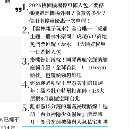
1
.
2026桃園機場停車懶人包／要停
桃機還是機場外圍？收費各多少？
信用卡停車優惠一次整理！
2
.
【雲林親子玩水】全台唯一「虎爺
主題」叢林水樂園！虎尾632高地
免門票回歸，玩水＋4大順遊秘境
一日遊懶人包
3
.
搭機告別落枕！阿聯酋航空經濟艙
座椅升級，全球首創「U-Dream
頭枕」包覆頭頸超好睡
4
.
建築迷必朝聖！忠泰美術館10週
年：藤本壯介特展打頭陣，1:5大
屋根8月震撼空降台北
5
.
離市區15分鐘的嘉義祕境路線！造
訪「台版神隱少女湯屋」清豐濤
A 已經不
月、湖景窯烤披薩與人氣私宅咖啡
24 年