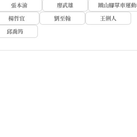
張本渝
廖武雄
鐵山腳單車運動
楊哲宜
劉至翰
王俐人
邱喬筠