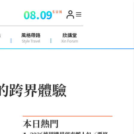
08.09
S U N
點
風格帶路
欣講堂
Style Travel
Xin Forum
子的跨界體驗
本日熱門