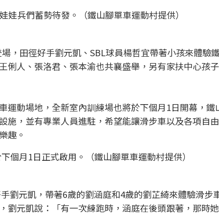
車賽，娃娃兵們蓄勢待發。（鐵山腳單車運動村提供）
 16日登場，田徑好手劉元凱、SBL球員楊哲宜帶著小孩來體驗
王俐人、張洛君、張本渝也共襄盛舉，另有家扶中心孩子
車運動場地，全新室內訓練場也將於下個月1日開幕，鐵
設施，並有專業人員進駐，希望能讓滑步車以及各項自由
樂趣。
下個月1日正式啟用。（鐵山腳單車運動村提供）
好手劉元凱，帶著6歲的劉涵庭和4歲的劉芷綺來體驗滑步
，劉元凱說：「有一次練跑時，涵庭在後頭跟著，那時她