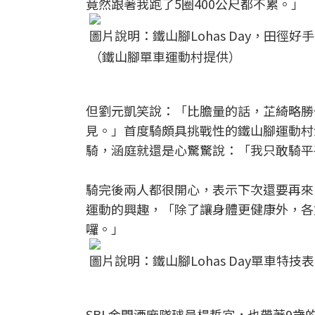
竟然跟著我跑了5圈400公尺都不累。」
圖片說明：鐵山腳Lohas Day，田徑
（鐵山腳單車運動村提供）
但劉元凱笑說：「比膽量的話，芷綺略勝
見。」首度騎頗具挑戰性的鐵山腳運動村
騎，涵庭就還是心驚驚說：「我只敢騎平
騎完後兩人都很開心，表示下次還要再來
運動的興趣，「除了讓身體更健康外，各
囉。」
圖片說明：鐵山腳Lohas Day單車特
SBL金門酒廠隊球員楊哲宜，也帶著9