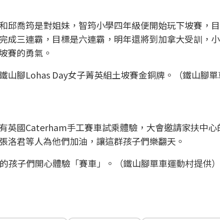
和邱喬筠是對姐妹，智筠小學四年級便開始玩下坡賽，目
完成三連霸，目標是六連霸，明年還將到加拿大受訓，小
坡賽的勇氣。
鐵山腳Lohas Day女子菁英組土坡賽金銅牌。（鐵山腳
英國Caterham手工賽車試乘體驗，大會邀請家扶中心
張洛君等人為他們加油，讓這群孩子們樂翻天。
扶中心的孩子們開心體驗「賽車」。（鐵山腳單車運動村提供