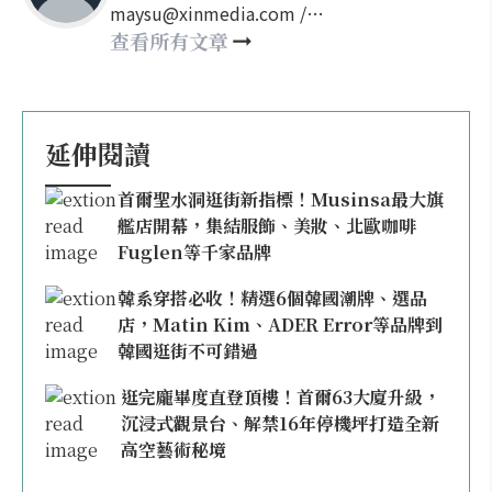
maysu@xinmedia.com /
may860527@gmail.com
查看所有文章
延伸閱讀
首爾聖水洞逛街新指標！Musinsa最大旗
艦店開幕，集結服飾、美妝、北歐咖啡
Fuglen等千家品牌
韓系穿搭必收！精選6個韓國潮牌、選品
店，Matin Kim、ADER Error等品牌到
韓國逛街不可錯過
逛完龐畢度直登頂樓！首爾63大廈升級，
沉浸式觀景台、解禁16年停機坪打造全新
高空藝術秘境