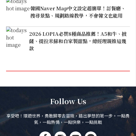
韓國Naver Map中文設定超簡單！訂餐廳、
搜尋景點、規劃路線教學，不會韓文也能用
2026 LOPIA必買8種商品推薦！A5和牛、披
薩、提拉米蘇和自家製甜點，總經理親推這幾
款
Follow Us
享受吧！環遊世界，勇敢歸零去冒險，踏出夢想的第一步。一點勇
氣，一點熱情，一點快樂，一點挑戰