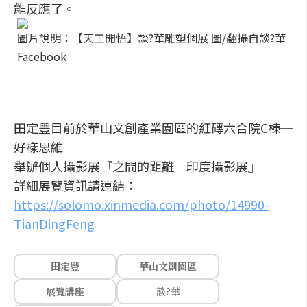
能反應了。
圖片說明：【天工開悟】談?華雕塑個展 圖/翻攝自談?華
Facebook
田定豐目前於華山文創產業園區的紅磚六合院C棟─
好樣思維
舉辦個人攝影展『之間的距離─印度攝影展』
詳細展覽資訊請連結：
https://solomo.xinmedia.com/photo/14990-
TianDingFeng
田定豐
華山文創園區
展覽講座
談?華