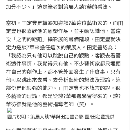
加分不少。」這是筆者對策展人談?華的看法。
當初，田定豐是輾轉知道談?華這位藝術家的，而田
定豐也很喜歡他的雕塑作品，並主動認識他，當這
次「之間的距離」攝影展的籌備階段，田定豐就決
定力邀談?華來擔任這次的策展人。田定豐認為：
「我認為只有他可以跳脫自己的觀點，客觀去看藝
術這件事情，我覺得只有他。不少藝術家都只埋頭
在自己的創作上，都不管外面發生了什麼事，只有
他可以跳出來去看、去分析藝術的想法及理論，這
部份是他很強的能力。」田定豐也不諱言的說，很
多藝術的理論，都是從談?華那邊學習得來的，談?
華彷彿就是他的藝術指導老師（笑）。
圖片說明：策展人談?華與田定豐合影 圖/田定豐提供