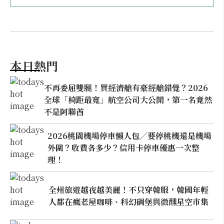
本日熱門
不再委屈雙腿！買經濟艙有豪經艙錯覺？2026
全球「椅距最寬」航空公司大公開，第一名竟然
不是阿聯酋
2026桃園機場停車懶人包／要停桃機還是機場
外圍？收費各多少？信用卡停車優惠一次整
理！
全州旅遊越夜越美麗！不只穿韓服，韓國年輕
人都在瘋老屋咖啡、科幻碉堡與微醺星空市集