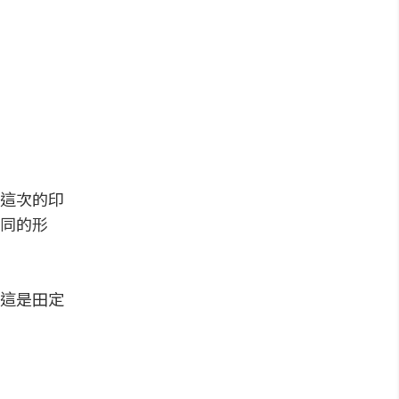
這次的印
同的形
這是田定