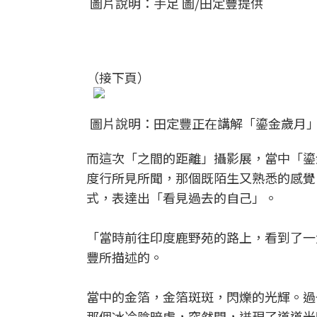
圖片說明：手足 圖/田定豐提供
（接下頁）
圖片說明：田定豐正在講解「鎏金歲月」
而這次「之間的距離」攝影展，當中「鎏
度行所見所聞，那個既陌生又熟悉的感覺
式，表達出「看見過去的自己」。
「當時前往印度鹿野苑的路上，看到了一
豐所描述的。
當中的金箔，金箔斑斑，閃爍的光輝。過
那個冰冷陰暗處，突然間，迸現了道道光