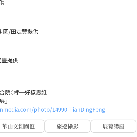
供
淇 圖/田定豐提供
定豐提供
合院C棟─好樣思維
展』
xinmedia.com/photo/14990-TianDingFeng
華山文創園區
旅遊攝影
展覽講座