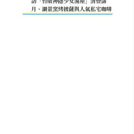
訪「台版神隱少女湯屋」清豐濤
月、湖景窯烤披薩與人氣私宅咖啡