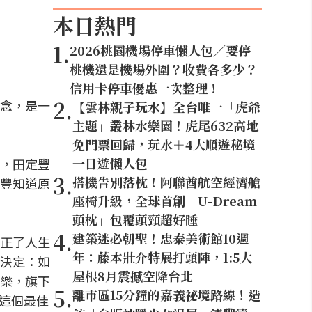
本日熱門
1
.
2026桃園機場停車懶人包／要停
桃機還是機場外圍？收費各多少？
信用卡停車優惠一次整理！
2
.
念，是一
【雲林親子玩水】全台唯一「虎爺
主題」叢林水樂園！虎尾632高地
免門票回歸，玩水＋4大順遊秘境
一日遊懶人包
，田定豐
3
.
搭機告別落枕！阿聯酋航空經濟艙
豐知道原
座椅升級，全球首創「U-Dream
頭枕」包覆頭頸超好睡
4
.
建築迷必朝聖！忠泰美術館10週
正了人生
年：藤本壯介特展打頭陣，1:5大
決定：如
屋根8月震撼空降台北
樂，旗下
5
.
離市區15分鐘的嘉義祕境路線！造
在這個最佳