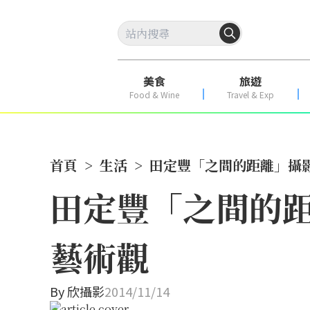
美食
旅遊
Food & Wine
Travel & Exp
首頁
>
生活
>
田定豐「之間的距離」攝
田定豐「之間的距
藝術觀
By
欣攝影
2014/11/14