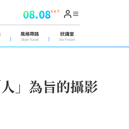
08.08
S A T
點
風格帶路
欣講堂
Style Travel
Xin Forum
「人」為旨的攝影