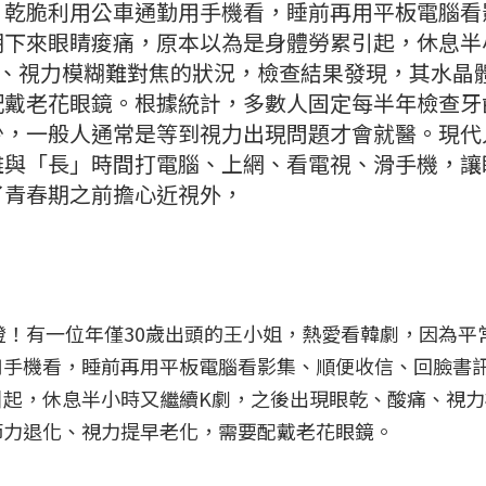
，乾脆利用公車通勤用手機看，睡前再用平板電腦看
期下來眼睛痠痛，原本以為是身體勞累引起，休息半
痛、視力模糊難對焦的狀況，檢查結果發現，其水晶
配戴老花眼鏡。根據統計，多數人固定每半年檢查牙
少，一般人通常是等到視力出現問題才會就醫。現代
離與「長」時間打電腦、上網、看電視、滑手機，讓
了青春期之前擔心近視外，
燈！有一位年僅30歲出頭的王小姐，熱愛看韓劇，因為平
用手機看，睡前再用平板電腦看影集、順便收信、回臉書
引起，休息半小時又繼續K劇，之後出現眼乾、酸痛、視力
節力退化、視力提早老化，需要配戴老花眼鏡。