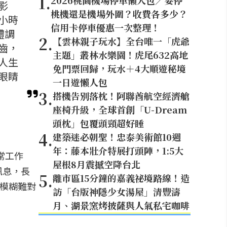
1
.
2026桃園機場停車懶人包／要停
影
桃機還是機場外圍？收費各多少？
小時
信用卡停車優惠一次整理！
體調
2
.
【雲林親子玩水】全台唯一「虎爺
齒，
主題」叢林水樂園！虎尾632高地
人生
免門票回歸，玩水＋4大順遊秘境
眼睛
一日遊懶人包
3
.
搭機告別落枕！阿聯酋航空經濟艙
座椅升級，全球首創「U-Dream
頭枕」包覆頭頸超好睡
4
.
建築迷必朝聖！忠泰美術館10週
年：藤本壯介特展打頭陣，1:5大
常工作
屋根8月震撼空降台北
訊息，長
5
.
離市區15分鐘的嘉義祕境路線！造
模糊難對
訪「台版神隱少女湯屋」清豐濤
月、湖景窯烤披薩與人氣私宅咖啡