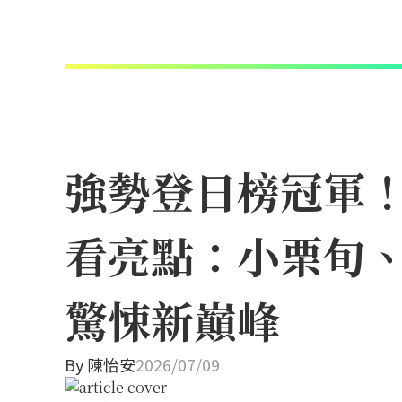
強勢登日榜冠軍！N
看亮點：小栗旬
驚悚新巔峰
By
陳怡安
2026/07/09