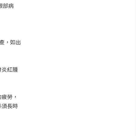
眼部病
查，如出
發炎紅腫
的疲勞，
必須長時