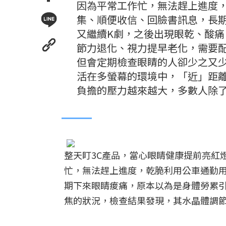
因為平常工作忙，無法趕上進度
集、順便收信、回臉書訊息，長
又繼續K劇，之後出現眼乾、酸
節力退化、視力提早老化，需要
但會定期檢查眼睛的人卻少之又
活在多螢幕的環境中，「近」距
負擔的壓力越來越大，多數人除
整天盯3C產品，當心眼睛健康提前亮紅
忙，無法趕上進度，乾脆利用公車通勤
期下來眼睛痠痛，原本以為是身體勞累
焦的狀況，檢查結果發現，其水晶體調