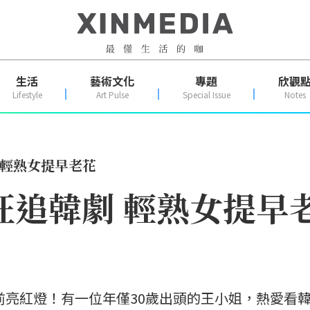
生活
藝術文化
專題
欣觀
Lifestyle
Art Pulse
Special Issue
Notes
 輕熟女提早老花
狂追韓劇 輕熟女提早
前亮紅燈！有一位年僅30歲出頭的王小姐，熱愛看