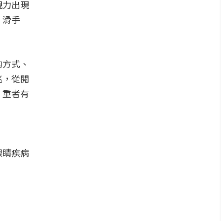
視力出現
、滑手
。
的方式、
兆，從閱
，重者有
眼睛疾病