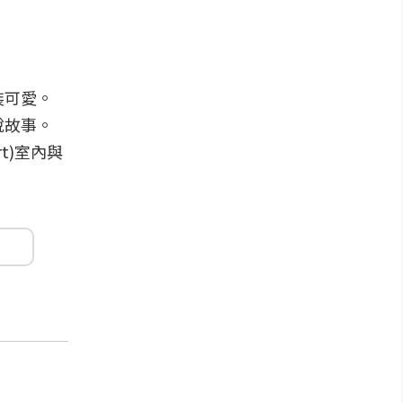
裝可愛。
說故事。
rt)室內與