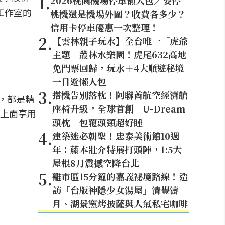
1
.
2026桃園機場停車懶人包／要停
工作室的
桃機還是機場外圍？收費各多少？
信用卡停車優惠一次整理！
2
.
【雲林親子玩水】全台唯一「虎爺
主題」叢林水樂園！虎尾632高地
免門票回歸，玩水＋4大順遊秘境
一日遊懶人包
3
.
搭機告別落枕！阿聯酋航空經濟艙
，都是精
座椅升級，全球首創「U-Dream
上面享用
頭枕」包覆頭頸超好睡
4
.
建築迷必朝聖！忠泰美術館10週
年：藤本壯介特展打頭陣，1:5大
屋根8月震撼空降台北
5
.
離市區15分鐘的嘉義祕境路線！造
訪「台版神隱少女湯屋」清豐濤
月、湖景窯烤披薩與人氣私宅咖啡