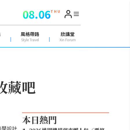
08.06
T H U
點
風格帶路
欣講堂
Style Travel
Xin Forum
收藏吧
本日熱門
直學設計