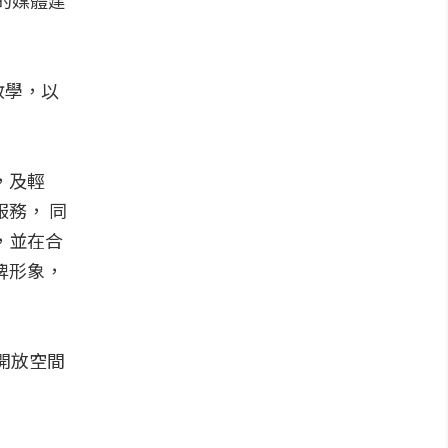
的媒體建
教學，以
，及輕
務， 同
，並在合
牌形象，
的開放空間