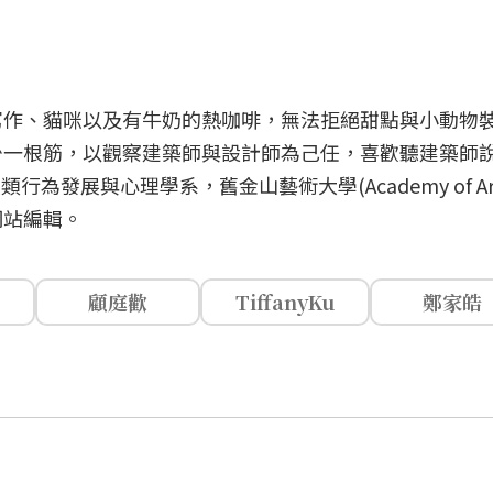
寫作、貓咪以及有牛奶的熱咖啡，無法拒絕甜點與小動物
少一根筋，以觀察建築師與設計師為己任，喜歡聽建築師
ty)人類行為發展與心理學系，舊金山藝術大學(Academy of A
網站編輯。
顧庭歡
TiffanyKu
鄭家皓