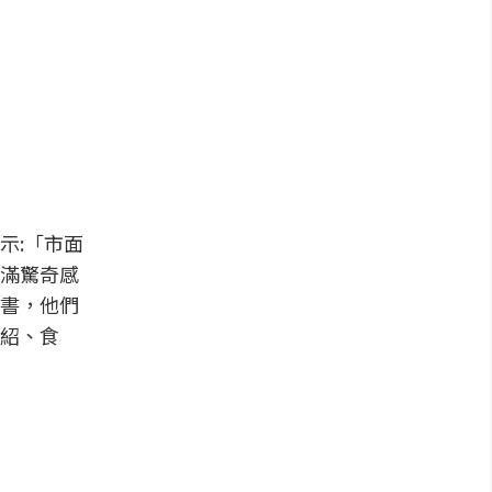
示:「市面
滿驚奇感
書，他們
紹、食