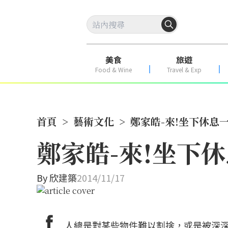
美食
旅遊
Food & Wine
Travel & Exp
首頁
>
藝術文化
>
鄭家皓-來!坐下休息
鄭家皓-來!坐下
By
欣建築
2014/11/17
人總是對某些物件難以割捨，或是被深